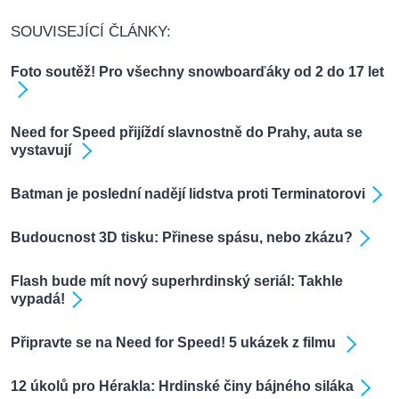
SOUVISEJÍCÍ ČLÁNKY:
Foto soutěž! Pro všechny snowboarďáky od 2 do 17 let
Need for Speed přijíždí slavnostně do Prahy, auta se
vystavují
Batman je poslední nadějí lidstva proti Terminatorovi
Budoucnost 3D tisku: Přinese spásu, nebo zkázu?
Flash bude mít nový superhrdinský seriál: Takhle
vypadá!
Připravte se na Need for Speed! 5 ukázek z filmu
12 úkolů pro Hérakla: Hrdinské činy bájného siláka