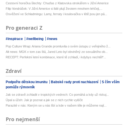
Cestovní horečka šlechty: Chuďas z Klatovska otrokářem v Jižní Americe
Filip Vondrášek: V Jižní Americe si lidé plují životem mnohem lehčeji,...
Osvěžení ve Schladmingu: Lamy, ferraty i koulovačka v létě jsou jen pá...
Pro generaci Z
#inspirace
#wellbeing
#news
Pop Culture Wrap: Ariana Grande promluvila o svém ústupu z veřejného ž...
Alt news: MGK v tom zas lítá, Jared Leto byl obviněný ze sexuálního ob...
RECEPT: Perfektní letní kombinace, které tě zchladí, i kdybys nechtěl*...
Zdraví
Podpořte dětskou imunitu
Babské rady proti nachlazení
S čím vším
pomůže rýmovník
Jak se zdravě zchladit v tropických vedrech: Co pomáhá a kdy už riskuj...
Úpal a úžeh: Jak je poznat a jak se z nich rychle vyléčit
Parazité v nás: Kterým se u nás líbí a kde v našem těle je můžeme nají...
Pro nejmenší