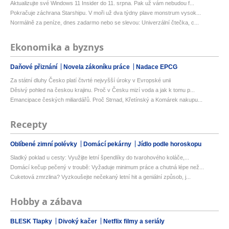
Aktualizujte své Windows 11 Insider do 11. srpna. Pak už vám nebudou f...
Pokračuje záchrana Starshipu. V moři už dva týdny plave monstrum vysok...
Normálně za peníze, dnes zadarmo nebo se slevou: Univerzální čtečka, c...
Ekonomika a byznys
Daňové přiznání
Novela zákoníku práce
Nadace EPCG
Za státní dluhy Česko platí čtvrté nejvyšší úroky v Evropské unii
Děsivý pohled na českou krajinu. Proč v Česku mizí voda a jak k tomu p...
Emancipace českých miliardářů. Proč Strnad, Křetínský a Komárek nakupu...
Recepty
Oblíbené zimní polévky
Domácí pekárny
Jídlo podle horoskopu
Sladký poklad u cesty: Využijte letní špendlíky do tvarohového koláče,...
Domácí kečup pečený v troubě: Vyžaduje minimum práce a chutná lépe než...
Cuketová zmrzlina? Vyzkoušejte nečekaný letní hit a geniální způsob, j...
Hobby a zábava
BLESK Tlapky
Divoký kačer
Netflix filmy a seriály