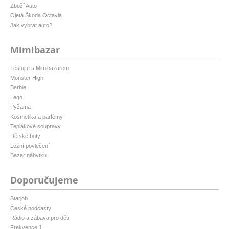
Zboží Auto
Ojetá Škoda Octavia
Jak vybrat auto?
Mimibazar
Testujte s Mimibazarem
Monster High
Barbie
Lego
Pyžama
Kosmetika a parfémy
Teplákové soupravy
Dětské boty
Ložní povlečení
Bazar nábytku
Doporučujeme
Starjob
České podcasty
Rádio a zábava pro děti
Frekvence 1