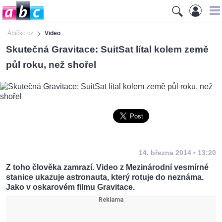
Ábíčko.cz
Video
Skutečná Gravitace: SuitSat lítal kolem země
půl roku, než shořel
14. března 2014 • 13:20
Z toho člověka zamrazí. Video z Mezinárodní vesmírné
stanice ukazuje astronauta, který rotuje do neznáma.
Jako v oskarovém filmu Gravitace.