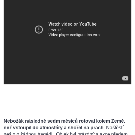
Nebožák následně sedm měsíců rotoval kolem Země,
než vstoupil do atmosféry a shořel na prach.
Naštěstí
nešlo o žádnou tragédii. Oblek byl prázdný a akce předem