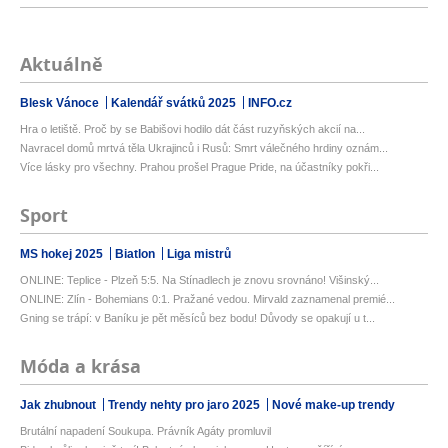
Aktuálně
Blesk Vánoce
Kalendář svátků 2025
INFO.cz
Hra o letiště. Proč by se Babišovi hodilo dát část ruzyňských akcií na...
Navracel domů mrtvá těla Ukrajinců i Rusů: Smrt válečného hrdiny oznám...
Více lásky pro všechny. Prahou prošel Prague Pride, na účastníky pokři...
Sport
MS hokej 2025
Biatlon
Liga mistrů
ONLINE: Teplice - Plzeň 5:5. Na Stínadlech je znovu srovnáno! Višinský...
ONLINE: Zlín - Bohemians 0:1. Pražané vedou. Mirvald zaznamenal premié...
Gning se trápí: v Baníku je pět měsíců bez bodu! Důvody se opakují u t...
Móda a krása
Jak zhubnout
Trendy nehty pro jaro 2025
Nové make-up trendy
Brutální napadení Soukupa. Právník Agáty promluvil