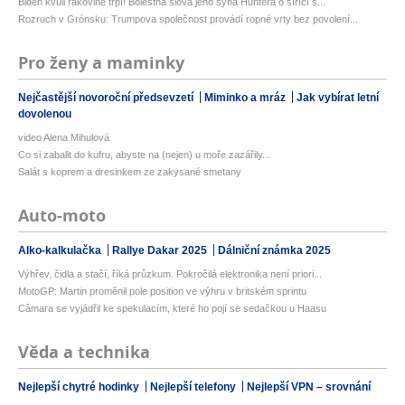
Biden kvůli rakovině trpí! Bolestná slova jeho syna Huntera o šířící s...
Rozruch v Grónsku: Trumpova společnost provádí ropné vrty bez povolení...
Pro ženy a maminky
Nejčastější novoroční předsevzetí
Miminko a mráz
Jak vybírat letní
dovolenou
video Alena Mihulová
Co si zabalit do kufru, abyste na (nejen) u moře zazářily...
Salát s koprem a dresinkem ze zakysané smetany
Auto-moto
Alko-kalkulačka
Rallye Dakar 2025
Dálniční známka 2025
Výhřev, čidla a stačí, říká průzkum. Pokročilá elektronika není priori...
MotoGP: Martin proměnil pole position ve výhru v britském sprintu
Câmara se vyjádřil ke spekulacím, které ho pojí se sedačkou u Haasu
Věda a technika
Nejlepší chytré hodinky
Nejlepší telefony
Nejlepší VPN – srovnání