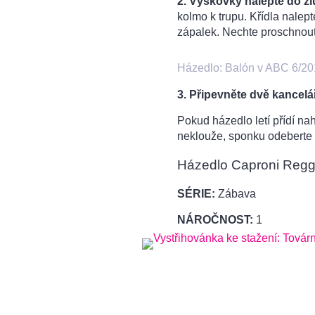
2.
Výškovky nalepte do žl
kolmo k trupu. Křídla nalep
zápalek. Nechte proschnout
Házedlo: Balón v ABC 6/2
3. Připevněte dvě kancel
Pokud házedlo letí přídí nah
neklouže, sponku odeberte
Házedlo Caproni Reg
SÉRIE:
Zábava
NÁROČNOST:
1