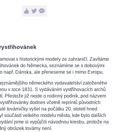
vystřihovánek
movat s historickými modely ze zahraničí. Zavítáme
třihovánek do Německa, seznámíme se s dobovými
ebo např. Dánska, ale přeneseme se i mimo Evropu.
nejznámějšího německého vydavatelství založeného
genu v roce 1831. S vydáváním vystřihovacích archů
etí. Přestože již nejde o rodinný podnik, pod názvem
vystřihovánky dodnes včetně reprintů původních
alé továrničky vyšel na počátku 20. století hned
yl součástí velkého modelu města, kde bylo dalších
ydání jsme si vypůjčili návodnou kresbu, protože na
ádný obrázek továrny není.