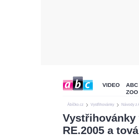
VIDEO
ABC
ZOO
Ábíčko.cz
Vystřihovánky
Návody z
Vystřihovánky
RE.2005 a tov