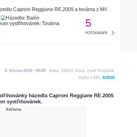
5
FOTOGRAFIÍ
8. března 2018 • 00:00
Autor:
Oldřich Sova,
Josef Kropáček
Vyšlo v ABC
6/2018
střihovánky házedla Caproni Reggiane RE.2005
um vystřihovánek.