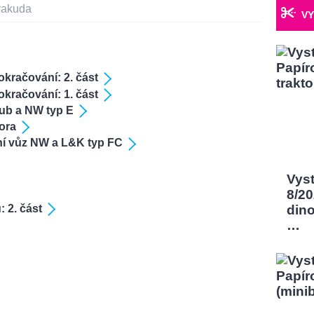
rakuda
VY
kračování: 2. část
kračování: 1. část
zub a NW typ E
ora
dní vůz NW a L&K typ FC
Vys
8/2
 2. část
dino
…