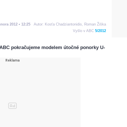
února 2012 • 12:25
Autor:
Kosťa Chadziantonidis,
Roman Žiška
Vyšlo v ABC
5/2012
a ABC pokračujeme modelem útočné ponorky U-