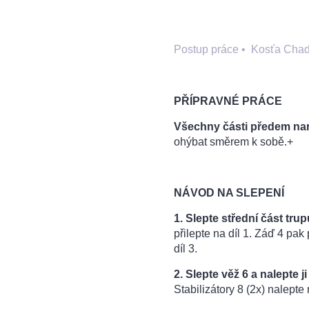
Postup práce
•
Kosťa Chad
PŘÍPRAVNÉ PRÁCE
Všechny části předem na
ohýbat směrem k sobě.+
NÁVOD NA SLEPENÍ
1. Slepte střední část trup
přilepte na díl 1. Záď 4 pak
díl 3.
2. Slepte věž 6 a nalepte ji 
Stabilizátory 8 (2x) nalepte 