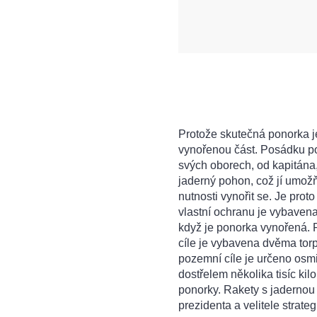
Protože skutečná ponorka je 
vynořenou část. Posádku pon
svých oborech, od kapitána
jaderný pohon, což jí umož
nutnosti vynořit se. Je pro
vlastní ochranu je vybavena 
když je ponorka vynořená. 
cíle je vybavena dvěma torp
pozemní cíle je určeno osmi
dostřelem několika tisíc kil
ponorky. Rakety s jadernou
prezidenta a velitele strateg