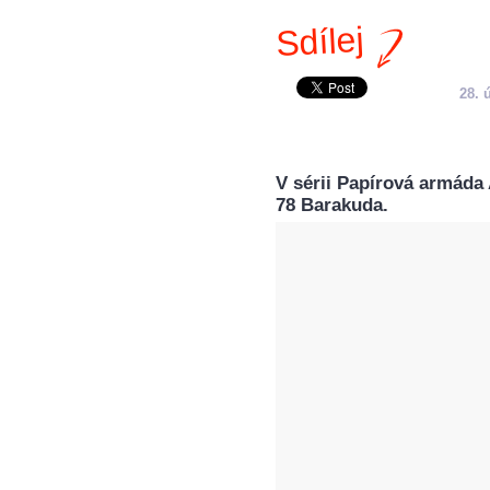
Sdílej
28. 
V sérii Papírová armád
78 Barakuda.