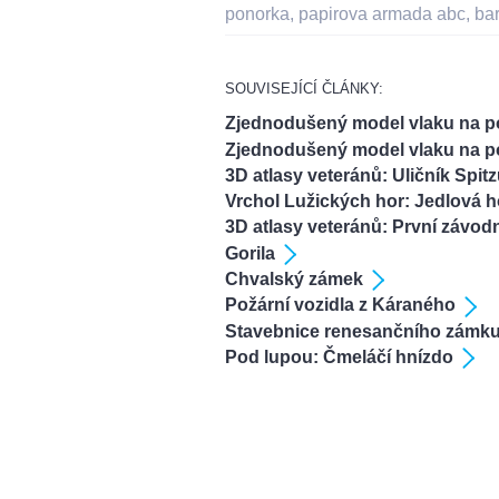
ponorka
,
papirova armada abc
,
ba
SOUVISEJÍCÍ ČLÁNKY:
Zjednodušený model vlaku na po
Zjednodušený model vlaku na po
3D atlasy veteránů: Uličník Spit
Vrchol Lužických hor: Jedlová h
3D atlasy veteránů: První závo
Gorila
Chvalský zámek
Požární vozidla z Káraného
Stavebnice renesančního zámku:
Pod lupou: Čmeláčí hnízdo