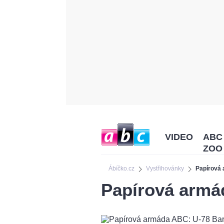
VIDEO
ABC
ZOO
Ábíčko.cz
Vystřihovánky
Papírová
Papírová armá