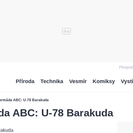
Předplať
Příroda
Technika
Vesmír
Komiksy
Vyst
 armáda ABC: U-78 Barakuda
da ABC: U-78 Barakuda