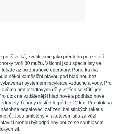
příliš velká, zvolili jsme jako předlohu pouze její
orky tvoří 80 mužů. Všichni jsou specialisty ve
, lékaře až po zbraňové operátory. Ponorka má
ňuje několikaměsíční plavbu pod hladinou bez
to vybavena i systémem recyklace vzduchu a vody. Pro
dvěma protiletadlovými děly. Z těch se střílí, jen
Pro útok na vzdálenější hladinové a podhladinové
édomety. Účinný dostřel torpéd je 12 km. Pro útok na
násobné odpalovací zařízení balistických raket s
ometrů. Jsou umístěny v raketovém silu za věží
 hlavicí mohou být odpáleny pouze se souhlasem
ických sil.