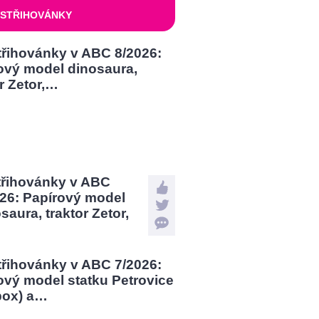
STŘIHOVÁNKY
třihovánky v ABC
026: Papírový model
saura, traktor Zetor,