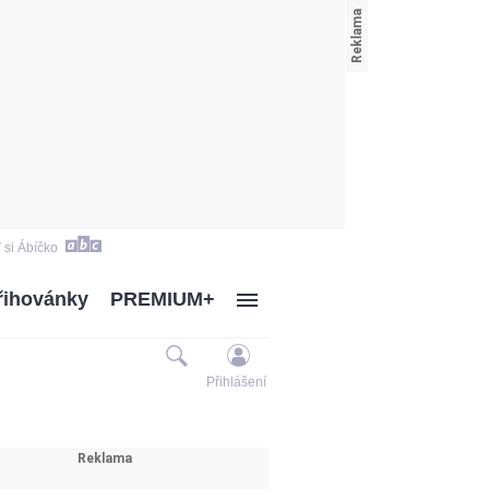
 si Ábíčko
řihovánky
PREMIUM+
Přihlášení