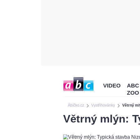
VIDEO
ABC
ZOO
Ábíčko.cz
Vystřihovánky
Větrný ml
Větrný mlýn: T