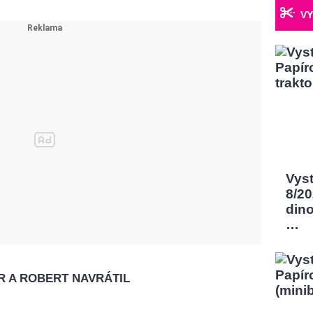
VY
Vys
8/2
dino
…
R A ROBERT NAVRÁTIL