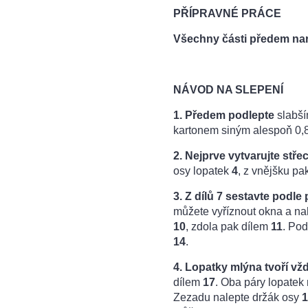
PŘÍPRAVNÉ PRÁCE
Všechny části předem na
NÁVOD NA SLEPENÍ
1.
Předem podlepte
slabš
kartonem siným alespoň 0,
2. Nejprve vytvarujte stře
osy lopatek
4
, z vnějšku pa
3. Z dílů 7 sestavte podl
můžete vyříznout okna a nah
10
, zdola pak dílem
11
. Pod
14
.
4. Lopatky mlýna tvoří vžd
dílem
17
. Oba páry lopatek
Zezadu nalepte držák osy
1