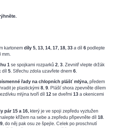
rýhněte.
ím kartonem
díly 5, 13, 14, 17, 18, 33
a
díl
6
podlepte
8 mm.
chu 1
se spojkami rozparků
2
,
3
. Zevnitř vlepte držák
k díl
5
. Střechu zdola uzavřete dnem
6
.
e písmenné řady na chlopních plášť mlýna,
předem
radit je plastickými
8
,
9
. Plášť shora zpevněte dílem
ezdívku mlýna tvoří díl
12
se dveřmi
13
a okenicemi
y pár 15 a 16,
který je ve spoji zepředu vyztužen
 nalepte křížem na sebe a zepředu připevněte díl
18
.
9
, do něj pak osu ze špejle. Celek po proschnutí