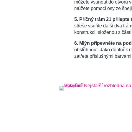
můžete vsunout do otvoru ve
můžete pomocí osy ze špejle
5. Příčný trám 21 přilepte
střeše vsuňte další dva trá
konstrukci, složenou z část
6. Mlýn připevněte na pod
obstřihnout. Jako doplněk 
zatřete příslušnými barvami