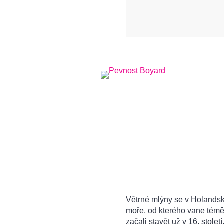
Větrné mlýny se v Holandsku 
moře, od kterého vane téměř 
začali stavět už v 16. stole