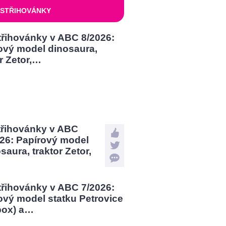
STŘIHOVÁNKY
třihovánky v ABC
026: Papírový model
saura, traktor Zetor,