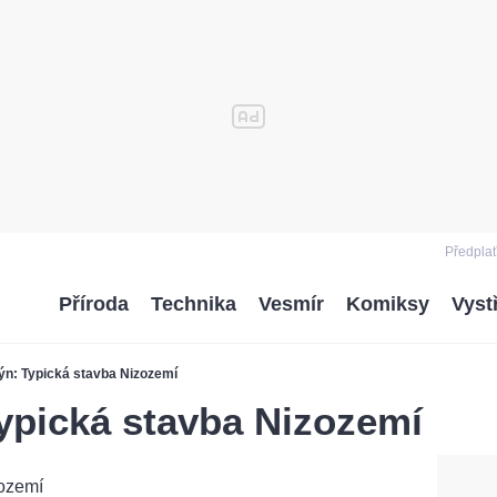
Předplať
Příroda
Technika
Vesmír
Komiksy
Vyst
ýn: Typická stavba Nizozemí
ypická stavba Nizozemí