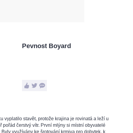
Pevnost Boyard
vyplatilo stavět, protože krajina je rovinatá a leží u
pořád čerstvý vítr. První mlýny si místní obyvatelé
tí. Byly využívány ke šrotování krmiva pro dobytek, k