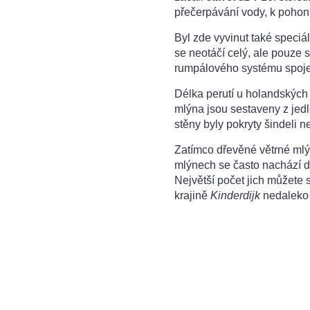
přečerpávání vody, k pohonu
Byl zde vyvinut také speciál
se neotáčí celý, ale pouze 
rumpálového systému spojen
Délka perutí u holandských
mlýna jsou sestaveny z jed
stěny byly pokryty šindeli n
Zatímco dřevěné větrné mlýn
mlýnech se často nachází dv
Největší počet jich můžete 
krajině
Kinderdijk
nedaleko