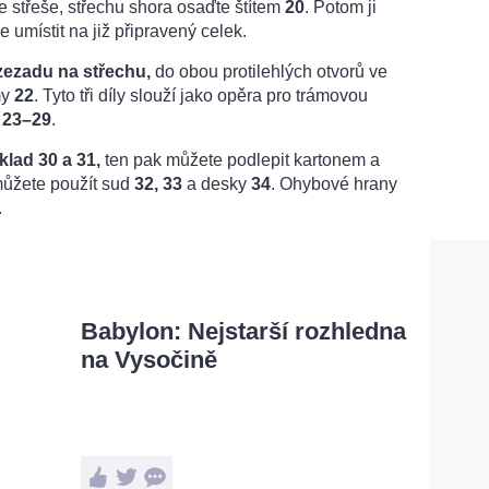
 střeše, střechu shora osaďte štítem
20
. Potom ji
 umístit na již připravený celek.
 zezadu na střechu,
do obou protilehlých otvorů ve
my
22
. Tyto tři díly slouží jako opěra pro trámovou
í
23–29
.
klad 30 a 31,
ten pak můžete podlepit kartonem a
můžete použít sud
32
, 33
a desky
34
. Ohybové hrany
.
Babylon: Nejstarší rozhledna
na Vysočině