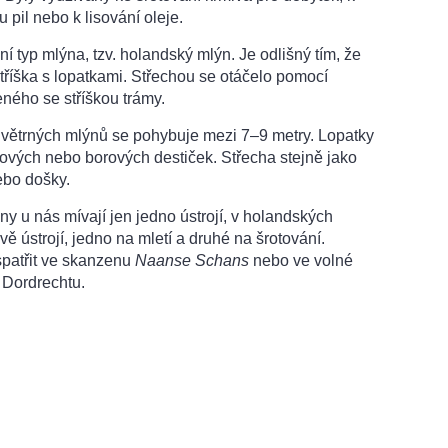
 pil nebo k lisování oleje.
ní typ mlýna, tzv. holandský mlýn. Je odlišný tím, že
stříška s lopatkami. Střechou se otáčelo pomocí
ého se stříškou trámy.
 větrných mlýnů se pohybuje mezi 7–9 metry. Lopatky
lových nebo borových destiček. Střecha stejně jako
ebo došky.
y u nás mívají jen jedno ústrojí, v holandských
ě ústrojí, jedno na mletí a druhé na šrotování.
spatřit ve skanzenu
Naanse Schans
nebo ve volné
 Dordrechtu.