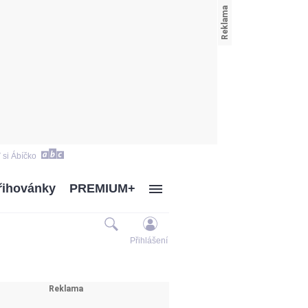
 si Ábíčko
řihovánky
PREMIUM+
Přihlášení