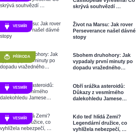
Cassiopeiae vyřešena! Co
skrývá souhvězdí …
Život na Marsu: Jak rover
VESMÍR
Perseverance našel dávné
stopy
Sbohem druhohory: Jak
PŘÍRODA
vypadaly první minuty po
dopadu vražedného…
Obří srážka asteroidů:
VESMÍR
Důkazy z vesmírného
dalekohledu Jamese…
Kdo teď hlídá Zemi?
VESMÍR
Legendární družice, co
vyhlížela nebezpečí, …