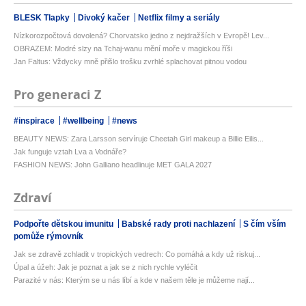
BLESK Tlapky
Divoký kačer
Netflix filmy a seriály
Nízkorozpočtová dovolená? Chorvatsko jedno z nejdražších v Evropě! Lev...
OBRAZEM: Modré slzy na Tchaj-wanu mění moře v magickou říši
Jan Faltus: Vždycky mně přišlo trošku zvrhlé splachovat pitnou vodou
Pro generaci Z
#inspirace
#wellbeing
#news
BEAUTY NEWS: Zara Larsson servíruje Cheetah Girl makeup a Billie Eilis...
Jak funguje vztah Lva a Vodnáře?
FASHION NEWS: John Galliano headlinuje MET GALA 2027
Zdraví
Podpořte dětskou imunitu
Babské rady proti nachlazení
S čím vším
pomůže rýmovník
Jak se zdravě zchladit v tropických vedrech: Co pomáhá a kdy už riskuj...
Úpal a úžeh: Jak je poznat a jak se z nich rychle vyléčit
Parazité v nás: Kterým se u nás líbí a kde v našem těle je můžeme nají...