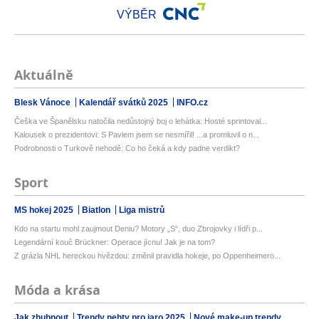
VÝBĚR
Aktuálně
Blesk Vánoce
Kalendář svátků 2025
INFO.cz
Češka ve Španělsku natočila nedůstojný boj o lehátka: Hosté sprintoval...
Kalousek o prezidentovi: S Pavlem jsem se nesmířil! ...a promluvil o n...
Podrobnosti o Turkově nehodě: Co ho čeká a kdy padne verdikt?
Sport
MS hokej 2025
Biatlon
Liga mistrů
Kdo na startu mohl zaujmout Deniu? Motory „S“, duo Zbrojovky i lídři p...
Legendární kouč Brückner: Operace jícnu! Jak je na tom?
Z grázla NHL hereckou hvězdou: změnil pravidla hokeje, po Oppenheimero...
Móda a krása
Jak zhubnout
Trendy nehty pro jaro 2025
Nové make-up trendy