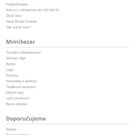
HobbyKompas
Auto pro začátečníka do 100 000 Kč
Zboží Auto
Ojetá Škoda Octavia
Jak vybrat auto?
Mimibazar
Testujte s Mimibazarem
Monster High
Barbie
Lego
Pyžama
Kosmetika a parfémy
Teplákové soupravy
Dětské boty
Ložní povlečení
Bazar nábytku
Doporučujeme
Starjob