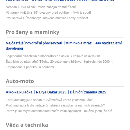
Nehoda Turka ožívá: Policie zahájila trestní řízení!
Výtvarník Knížák (†86) dva dny před pohřbem: Vyhrál soud!
Pfauserová z Řachandy: Unavená mamina i sexy dračice!
Pro ženy a maminky
Nejčastější novoroční předsevzetí
Miminko a mráz
Jak vybírat letní
dovolenou
Legendární hlasatelka a moderátorka Saskia Burešová oslavila 80!
Šaty jako od návrháře? Těchto 20 seženete v běžných řetězcích do 1000 ...
Empanadas s paprikou a houbami
Auto-moto
Alko-kalkulačka
Rallye Dakar 2025
Dálniční známka 2025
Ford Mustang jako sedan? Čtyřdveřová verze je otázkou času
Proč mají auta hrdlo nádrže či nabíjecí zásuvku na různých stranách?
Pérez je se svým comebackem zatím velmi spokojen. Dokázal jsem, že stá...
Věda a technika