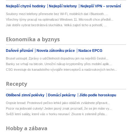
Nejlepší chytré hodinky
Nejlepší telefony
Nejlepší VPN – srovnání
Soubory mezi telefony přenesete bez Wi-Fi, mobilních dat i Bluetooth. ...
Všechny týmy pracují na optimalizaci Windows 11. Microsoft chce předbě...
Jak dobře vybrat bezdrátová sluchátka. Velká zajistí ticho a pohodlí, ...
Ekonomika a byznys
Daňové přiznání
Novela zákoníku práce
Nadace EPCG
Brusel ustoupil. Zprávy o udržitelnosti dopadnou jen na největší české...
Banky se vrhají na bitcoin. Umožní nákup kryptoměny přes mobilní aplik...
CSG investuje do kanadského vývojáře interceptorů a nadzvukových techn...
Recepty
Oblíbené zimní polévky
Domácí pekárny
Jídlo podle horoskopu
Oopsie bread: Proteinové pečivo lehké jako obláček zvládnete připravit...
Pozor na jedovaté cukety! Jeden jasný znak prozradí, že se jim máte vy...
Svěží letní saláty, které vás v horku neunaví: Zkuste k zelenině přida...
Hobby a zábava