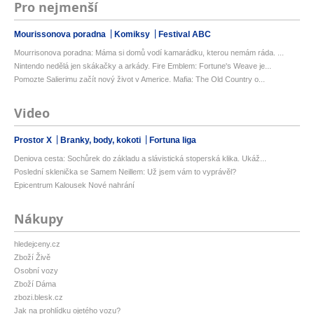
Pro nejmenší
Mourissonova poradna
Komiksy
Festival ABC
Mourrisonova poradna: Máma si domů vodí kamarádku, kterou nemám ráda. ...
Nintendo nedělá jen skákačky a arkády. Fire Emblem: Fortune's Weave je...
Pomozte Salierimu začít nový život v Americe. Mafia: The Old Country o...
Video
Prostor X
Branky, body, kokoti
Fortuna liga
Deniova cesta: Sochůrek do základu a slávistická stoperská klika. Ukáž...
Poslední sklenička se Samem Neillem: Už jsem vám to vyprávěl?
Epicentrum Kalousek Nové nahrání
Nákupy
hledejceny.cz
Zboží Živě
Osobní vozy
Zboží Dáma
zbozi.blesk.cz
Jak na prohlídku ojetého vozu?