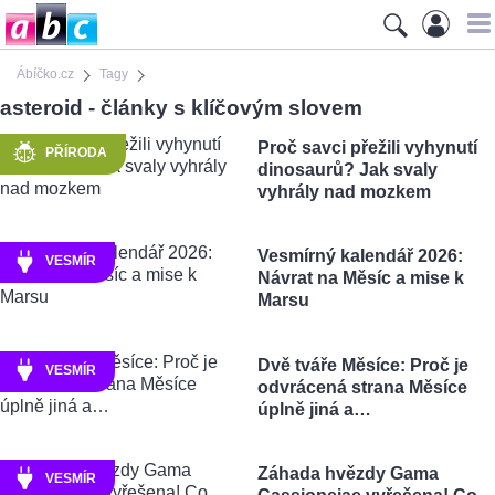
Ábíčko.cz
Tagy
asteroid - články s klíčovým slovem
Proč savci přežili vyhynutí
PŘÍRODA
dinosaurů? Jak svaly
vyhrály nad mozkem
Vesmírný kalendář 2026:
VESMÍR
Návrat na Měsíc a mise k
Marsu
Dvě tváře Měsíce: Proč je
VESMÍR
odvrácená strana Měsíce
úplně jiná a…
Záhada hvězdy Gama
VESMÍR