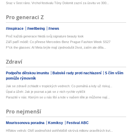
Sraz v šest ráno. Vrchol festivalu Tóny Dolomit zazní za úsvitu ve 300...
Pro generaci Z
#inspirace
#wellbeing
#news
Proč každá generace hledá svůj signature beauty look
Září patří módě: Co přinese Mercedes-Benz Prague Fashion Week SS27
F*ck the glasses: AI Meta brýle mají zjednodušit život, zatím ale děla...
Zdraví
Podpořte dětskou imunitu
Babské rady proti nachlazení
S čím vším
pomůže rýmovník
Jak se zdravě zchladit v tropických vedrech: Co pomáhá a kdy už riskuj...
Úpal a úžeh: Jak je poznat a jak se z nich rychle vyléčit
Parazité v nás: Kterým se u nás líbí a kde v našem těle je můžeme nají...
Pro nejmenší
Mourissonova poradna
Komiksy
Festival ABC
Hřbitov velryb: Obří podmořské pohřebiště skrývá miliony pravěkých kyt...