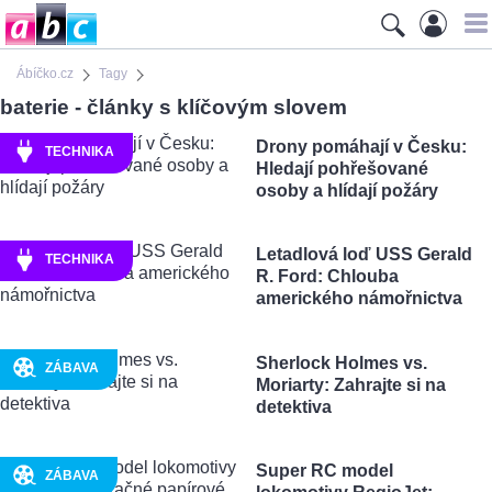
Ábíčko.cz
Tagy
baterie - články s klíčovým slovem
Drony pomáhají v Česku:
TECHNIKA
Hledají pohřešované
osoby a hlídají požáry
Letadlová loď USS Gerald
TECHNIKA
R. Ford: Chlouba
amerického námořnictva
Sherlock Holmes vs.
ZÁBAVA
Moriarty: Zahrajte si na
detektiva
Super RC model
ZÁBAVA