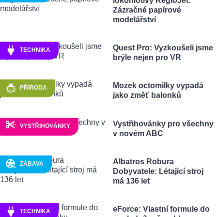
lokomotivy RegioJet:
Zázračné papírové
modelářství
Quest Pro: Vyzkoušeli jsme
TECHNIKA
brýle nejen pro VR
Mozek octomilky vypadá
PŘÍRODA
jako změť balonků
Vystřihovánky pro všechny
VYSTŘIHOVÁNKY
v novém ABC
Albatros Robura
ZÁBAVA
Dobyvatele: Létající stroj
má 136 let
eForce: Vlastní formule do
TECHNIKA