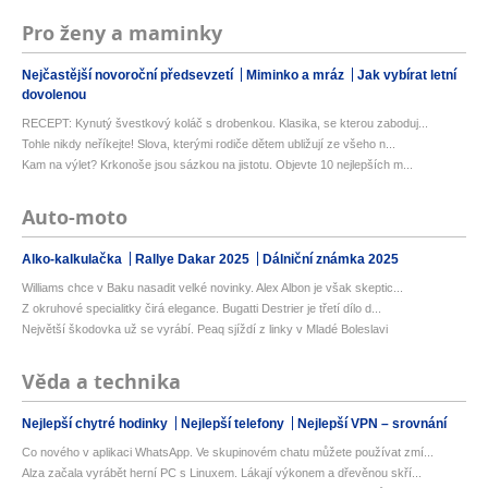
Pro ženy a maminky
Nejčastější novoroční předsevzetí
Miminko a mráz
Jak vybírat letní
dovolenou
RECEPT: Kynutý švestkový koláč s drobenkou. Klasika, se kterou zaboduj...
Tohle nikdy neříkejte! Slova, kterými rodiče dětem ubližují ze všeho n...
Kam na výlet? Krkonoše jsou sázkou na jistotu. Objevte 10 nejlepších m...
Auto-moto
Alko-kalkulačka
Rallye Dakar 2025
Dálniční známka 2025
Williams chce v Baku nasadit velké novinky. Alex Albon je však skeptic...
Z okruhové specialitky čirá elegance. Bugatti Destrier je třetí dílo d...
Největší škodovka už se vyrábí. Peaq sjíždí z linky v Mladé Boleslavi
Věda a technika
Nejlepší chytré hodinky
Nejlepší telefony
Nejlepší VPN – srovnání
Co nového v aplikaci WhatsApp. Ve skupinovém chatu můžete používat zmí...
Alza začala vyrábět herní PC s Linuxem. Lákají výkonem a dřevěnou skří...