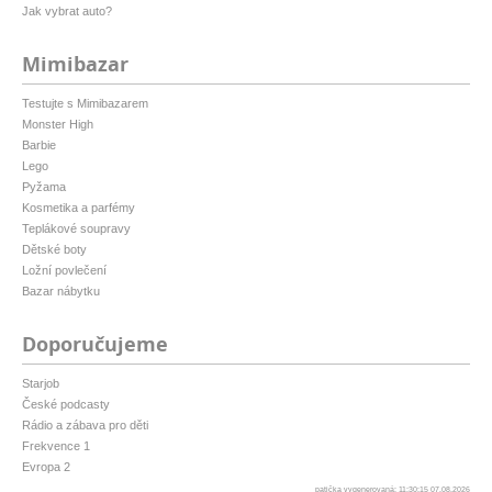
Jak vybrat auto?
Mimibazar
Testujte s Mimibazarem
Monster High
Barbie
Lego
Pyžama
Kosmetika a parfémy
Teplákové soupravy
Dětské boty
Ložní povlečení
Bazar nábytku
Doporučujeme
Starjob
České podcasty
Rádio a zábava pro děti
Frekvence 1
Evropa 2
patička vygenerovaná: 11:30:15 07.08.2026