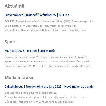
Aktuálně
Blesk Vánoce
Kalendář svátků 2025
INFO.cz
ONLINE: Poslední rozloučení s Milanem Knížákem (†86): Dojemné vzpomínk...
Loď s turisty se v Chorvatsku potopila: Místní se jim vysmívali
Krkonošská záhada rozluštěna! Policie zná totožnost zmateného muže
Sport
MS hokej 2025
Biatlon
Liga mistrů
Protekce v nominaci na MS? Pavlát se spekulacím jen smál: Já i okolí v...
Sparta má nabídku na Haraslína! Ozval se klub ze Saúdské Arábie, jedná...
Fotbalové přestupy ONLINE: Hotovo, Kuchta odchází ze Sparty! Míří do P...
Móda a krása
Jak zhubnout
Trendy nehty pro jaro 2025
Nové make-up trendy
Zoo Liberec se raduje! Sedm okatých krásek
Dnes je Mezinárodní den piva. Jak je to s mýty o pitím z plechu a rost...
Důchodce smetl dva cyklisty: Z místa nehody ujel! Pak mlžil