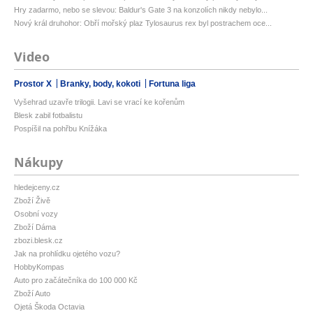
Hry zadarmo, nebo se slevou: Baldur's Gate 3 na konzolích nikdy nebylo...
Nový král druhohor: Obří mořský plaz Tylosaurus rex byl postrachem oce...
Video
Prostor X
Branky, body, kokoti
Fortuna liga
Vyšehrad uzavře trilogii. Lavi se vrací ke kořenům
Blesk zabil fotbalistu
Pospíšil na pohřbu Knížáka
Nákupy
hledejceny.cz
Zboží Živě
Osobní vozy
Zboží Dáma
zbozi.blesk.cz
Jak na prohlídku ojetého vozu?
HobbyKompas
Auto pro začátečníka do 100 000 Kč
Zboží Auto
Ojetá Škoda Octavia