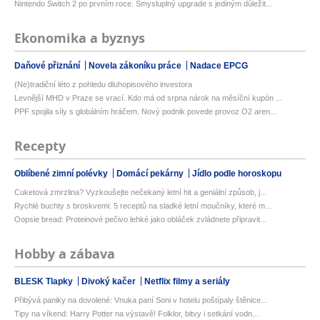
Nintendo Switch 2 po prvním roce. Smysluplný upgrade s jediným důležit...
Ekonomika a byznys
Daňové přiznání
Novela zákoníku práce
Nadace EPCG
(Ne)tradiční léto z pohledu dluhopisového investora
Levnější MHD v Praze se vrací. Kdo má od srpna nárok na měsíční kupón ...
PPF spojila síly s globálním hráčem. Nový podnik povede provoz O2 aren...
Recepty
Oblíbené zimní polévky
Domácí pekárny
Jídlo podle horoskopu
Cuketová zmrzlina? Vyzkoušejte nečekaný letní hit a geniální způsob, j...
Rychlé buchty s broskvemi: 5 receptů na sladké letní moučníky, které m...
Oopsie bread: Proteinové pečivo lehké jako obláček zvládnete připravit...
Hobby a zábava
BLESK Tlapky
Divoký kačer
Netflix filmy a seriály
Přibývá paniky na dovolené: Vnuka paní Soni v hotelu poštípaly štěnice...
Tipy na víkend: Harry Potter na výstavě! Folklor, bitvy i setkání vodn...