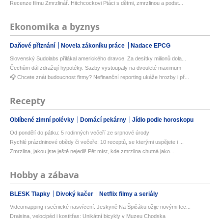
Recenze filmu Zmrzlinář. Hitchcockovi Ptáci s dětmi, zmrzlinou a podst...
Ekonomika a byznys
Daňové přiznání
Novela zákoníku práce
Nadace EPCG
Slovenský Sudolabs přilákal amerického dravce. Za desítky milionů dola...
Čechům dál zdražují hypotéky. Sazby vystoupaly na dvouleté maximum
🎧 Chcete znát budoucnost firmy? Nefinanční reporting ukáže hrozby i př...
Recepty
Oblíbené zimní polévky
Domácí pekárny
Jídlo podle horoskopu
Od pondělí do pátku: 5 rodinných večeří ze srpnové úrody
Rychlé prázdninové obědy či večeře: 10 receptů, se kterými uspějete i ...
Zmrzlina, jakou jste ještě nejedli! Pět míst, kde zmrzlina chutná jako...
Hobby a zábava
BLESK Tlapky
Divoký kačer
Netflix filmy a seriály
Videomapping i scénické nasvícení. Jeskyně Na Špičáku ožije novými tec...
Draisina, velocipéd i kostitřas: Unikátní bicykly v Muzeu Chodska