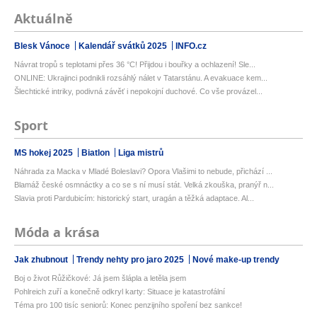
Aktuálně
Blesk Vánoce
Kalendář svátků 2025
INFO.cz
Návrat tropů s teplotami přes 36 °C! Přijdou i bouřky a ochlazení! Sle...
ONLINE: Ukrajinci podnikli rozsáhlý nálet v Tatarstánu. A evakuace kem...
Šlechtické intriky, podivná závěť i nepokojní duchové. Co vše provázel...
Sport
MS hokej 2025
Biatlon
Liga mistrů
Náhrada za Macka v Mladé Boleslavi? Opora Vlašimi to nebude, přichází ...
Blamáž české osmnáctky a co se s ní musí stát. Velká zkouška, pranýř n...
Slavia proti Pardubicím: historický start, uragán a těžká adaptace. Al...
Móda a krása
Jak zhubnout
Trendy nehty pro jaro 2025
Nové make-up trendy
Boj o život Růžičkové: Já jsem šlápla a letěla jsem
Pohlreich zuří a konečně odkryl karty: Situace je katastrofální
Téma pro 100 tisíc seniorů: Konec penzijního spoření bez sankce!