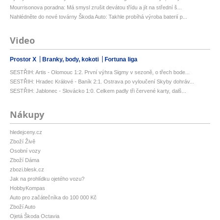
Mourrisonova poradna: Má smysl zrušit devátou třídu a jít na střední š...
Nahlédněte do nové továrny Škoda Auto: Takhle probíhá výroba baterií p...
Video
Prostor X
Branky, body, kokoti
Fortuna liga
SESTŘIH: Artis - Olomouc 1:2. První výhra Sigmy v sezoně, o třech bode...
SESTŘIH: Hradec Králové - Baník 2:1. Ostrava po vyloučení Skyby dohráv...
SESTŘIH: Jablonec - Slovácko 1:0. Celkem padly tři červené karty, dalš...
Nákupy
hledejceny.cz
Zboží Živě
Osobní vozy
Zboží Dáma
zbozi.blesk.cz
Jak na prohlídku ojetého vozu?
HobbyKompas
Auto pro začátečníka do 100 000 Kč
Zboží Auto
Ojetá Škoda Octavia