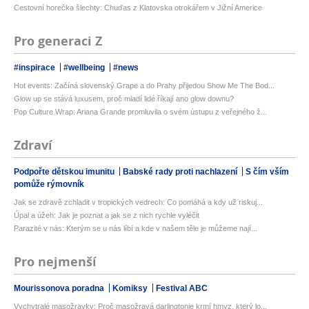
Cestovní horečka šlechty: Chuďas z Klatovska otrokářem v Jižní Americe
Pro generaci Z
#inspirace
#wellbeing
#news
Hot events: Začíná slovenský Grape a do Prahy přijedou Show Me The Bod...
Glow up se stává luxusem, proč mladí lidé říkají ano glow downu?
Pop Culture Wrap: Ariana Grande promluvila o svém ústupu z veřejného ž...
Zdraví
Podpořte dětskou imunitu
Babské rady proti nachlazení
S čím vším
pomůže rýmovník
Jak se zdravě zchladit v tropických vedrech: Co pomáhá a kdy už riskuj...
Úpal a úžeh: Jak je poznat a jak se z nich rychle vyléčit
Parazité v nás: Kterým se u nás líbí a kde v našem těle je můžeme nají...
Pro nejmenší
Mourissonova poradna
Komiksy
Festival ABC
Vychytralé masožravky: Proč masožravá darlingtonie krmí hmyz, který lo...