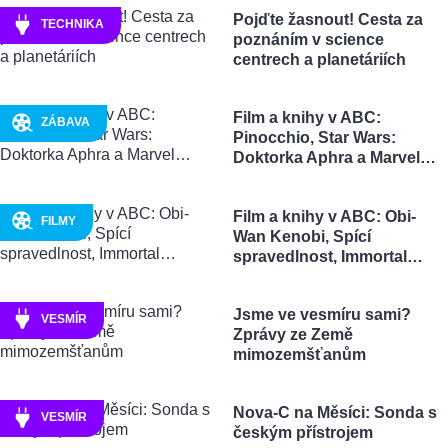
Pojďte žasnout! Cesta za
TECHNIKA
poznáním v science
centrech a planetáriích
Film a knihy v ABC:
ZÁBAVA
Pinocchio, Star Wars:
Doktorka Aphra a Marvel…
Film a knihy v ABC: Obi-
FILMY
Wan Kenobi, Spící
spravedlnost, Immortal…
Jsme ve vesmíru sami?
VESMÍR
Zprávy ze Země
mimozemšťanům
Nova-C na Měsíci: Sonda s
VESMÍR
českým přístrojem