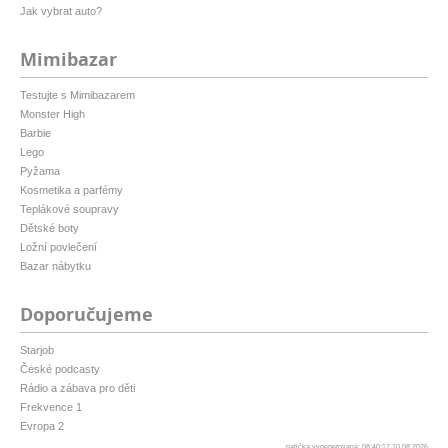
Jak vybrat auto?
Mimibazar
Testujte s Mimibazarem
Monster High
Barbie
Lego
Pyžama
Kosmetika a parfémy
Teplákové soupravy
Dětské boty
Ložní povlečení
Bazar nábytku
Doporučujeme
Starjob
České podcasty
Rádio a zábava pro děti
Frekvence 1
Evropa 2
patička vygenerovaná: 08:40:17 10.08.2026