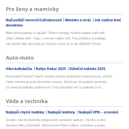
Pro ženy a maminky
Nejčastější novoroční předsevzetí
Miminko a mráz
Jak vybírat letní
dovolenou
Máte doma papriky a rajčata? Tyhle 4 recepty na lečo budete vařit celé...
„Mám ošklivé dítě.“ Tabu, o kterém rodiče mlčí. Psycholožka vysvětluje...
Jak přimět dítě, aby lezlo po čtyřech a proč je to tak důležité? Porad...
Auto-moto
Alko-kalkulačka
Rallye Dakar 2025
Dálniční známka 2025
Nesmrtelná Toyota? Starší modely dokáže dodatečně modernizovat, včetně...
Tahle motorka je proti zdravému rozumu. Má litrový dvoutaktní osmivále...
Co ukazují statistiky pojišťoven? Jsou přesnější než ty policejní a ve...
Věda a technika
Nejlepší chytré hodinky
Nejlepší telefony
Nejlepší VPN – srovnání
Google vrátí do Androidu integrované zamykání aplikací. Výrobci si dos...
Recenze filmu Zmrzlinář. Hitchcockovi Ptáci s dětmi, zmrzlinou a podst...