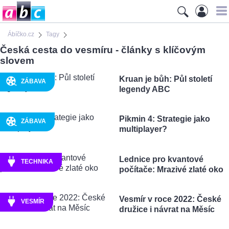
Ábíčko.cz
Tagy
Česká cesta do vesmíru - články s klíčovým
slovem
Kruan je bůh: Půl století
ZÁBAVA
legendy ABC
Pikmin 4: Strategie jako
ZÁBAVA
multiplayer?
Lednice pro kvantové
TECHNIKA
počítače: Mrazivé zlaté oko
Vesmír v roce 2022: České
VESMÍR
družice i návrat na Měsíc