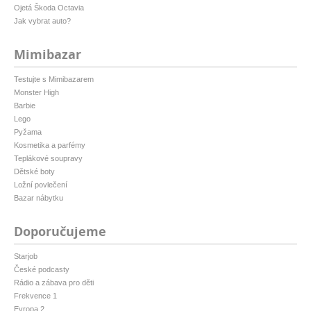
Ojetá Škoda Octavia
Jak vybrat auto?
Mimibazar
Testujte s Mimibazarem
Monster High
Barbie
Lego
Pyžama
Kosmetika a parfémy
Teplákové soupravy
Dětské boty
Ložní povlečení
Bazar nábytku
Doporučujeme
Starjob
České podcasty
Rádio a zábava pro děti
Frekvence 1
Evropa 2