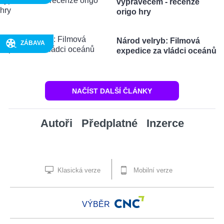
vypravěčem - recenze
origo hry
Národ velryb: Filmová
ZÁBAVA
expedice za vládci oceánů
NAČÍST DALŠÍ ČLÁNKY
Autoři
Předplatné
Inzerce
Klasická verze
Mobilní verze
VÝBĚR