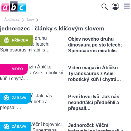
Ábíčko.cz
Tagy
jednorozec - články s klíčovým slovem
Objev nového druhu
PŘÍRODA
dinosaura po sto letech:
Spinosaurus mirabilis…
Video magazín Ábíčko:
VIDEO
Tyranosaurus z Asie,
robotický kůň i chytrá…
První lovci lvů: Jak nás
ZÁBAVA
neandrtálci předběhli a
přepsali…
Jednorožci: Věční
ZÁBAVA