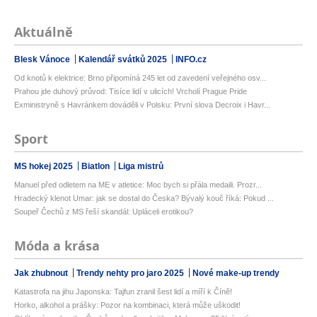
Aktuálně
Blesk Vánoce
Kalendář svátků 2025
INFO.cz
Od knotů k elektrice: Brno připomíná 245 let od zavedení veřejného osv...
Prahou jde duhový průvod: Tisíce lidí v ulicích! Vrcholí Prague Pride
Exministryně s Havránkem dováděli v Polsku: První slova Decroix i Havr...
Sport
MS hokej 2025
Biatlon
Liga mistrů
Manuel před odletem na ME v atletice: Moc bych si přála medaili. Prozr...
Hradecký klenot Umar: jak se dostal do Česka? Bývalý kouč říká: Pokud ...
Soupeř Čechů z MS řeší skandál: Upláceli erotikou?
Móda a krása
Jak zhubnout
Trendy nehty pro jaro 2025
Nové make-up trendy
Katastrofa na jihu Japonska: Tajfun zranil šest lidí a míří k Číně!
Horko, alkohol a prášky: Pozor na kombinaci, která může uškodit!