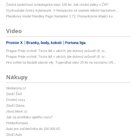
Česká společnost ornitologická slaví 100 let: Jak chrání ptáky v ČR?
Vyzkoušejte český kyberpunk. V Netspectre se stanete elitním hackerem ...
Plastikový model Handley Page Hampden 1:72: Postavili jsme létající ku...
Video
Prostor X
Branky, body, kokoti
Fortuna liga
Prague Pride vrcholí: Tisíce lidí v ulicích, jde duhový průvod! (8. sr...
Prague Pride vrcholí: Tisíce lidí v ulicích, jde duhový průvod! (8. sr...
Hra světel na fasádě slavné vily: Tugendhat slaví 25 let na seznamu UN...
Nákupy
hledejceny.cz
Zboží Živě
Osobní vozy
Zboží Dáma
zbozi.blesk.cz
Jak na prohlídku ojetého vozu?
HobbyKompas
Auto pro začátečníka do 100 000 Kč
Zboží Auto