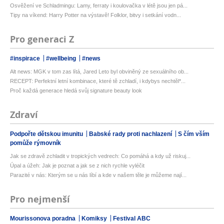
Osvěžení ve Schladmingu: Lamy, ferraty i koulovačka v létě jsou jen pá...
Tipy na víkend: Harry Potter na výstavě! Folklor, bitvy i setkání vodn...
Pro generaci Z
#inspirace
#wellbeing
#news
Alt news: MGK v tom zas lítá, Jared Leto byl obviněný ze sexuálního ob...
RECEPT: Perfektní letní kombinace, které tě zchladí, i kdybys nechtěl*...
Proč každá generace hledá svůj signature beauty look
Zdraví
Podpořte dětskou imunitu
Babské rady proti nachlazení
S čím vším
pomůže rýmovník
Jak se zdravě zchladit v tropických vedrech: Co pomáhá a kdy už riskuj...
Úpal a úžeh: Jak je poznat a jak se z nich rychle vyléčit
Parazité v nás: Kterým se u nás líbí a kde v našem těle je můžeme nají...
Pro nejmenší
Mourissonova poradna
Komiksy
Festival ABC