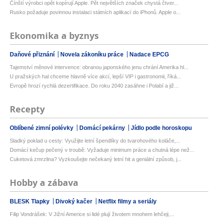
Čínští výrobci opět kopírují Apple. Pět největších značek chystá čtver...
Rusko požaduje povinnou instalaci státních aplikací do iPhonů. Apple o...
Ekonomika a byznys
Daňové přiznání
Novela zákoníku práce
Nadace EPCG
Tajemství měnové intervence: obranou japonského jenu chrání Amerika hl...
U pražských hal chceme hlavně více akcí, lepší VIP i gastronomii, říká...
Evropě hrozí rychlá dezertifikace. Do roku 2040 zasáhne i Polabí a již...
Recepty
Oblíbené zimní polévky
Domácí pekárny
Jídlo podle horoskopu
Sladký poklad u cesty: Využijte letní špendlíky do tvarohového koláče,...
Domácí kečup pečený v troubě: Vyžaduje minimum práce a chutná lépe než...
Cuketová zmrzlina? Vyzkoušejte nečekaný letní hit a geniální způsob, j...
Hobby a zábava
BLESK Tlapky
Divoký kačer
Netflix filmy a seriály
Filip Vondrášek: V Jižní Americe si lidé plují životem mnohem lehčeji,...