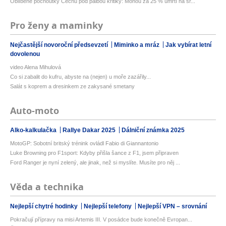
Oblíbené pochoutky Čechů pod palbou kritiky: Mohou za 25 % úmrtí na sr...
Pro ženy a maminky
Nejčastější novoroční předsevzetí
Miminko a mráz
Jak vybírat letní
dovolenou
video Alena Mihulová
Co si zabalit do kufru, abyste na (nejen) u moře zazářily...
Salát s koprem a dresinkem ze zakysané smetany
Auto-moto
Alko-kalkulačka
Rallye Dakar 2025
Dálniční známka 2025
MotoGP: Sobotní britský trénink ovládl Fabio di Giannantonio
Luke Browning pro F1sport: Kdyby přišla šance z F1, jsem připraven
Ford Ranger je nyní zelený, ale jinak, než si myslíte. Musíte pro něj ...
Věda a technika
Nejlepší chytré hodinky
Nejlepší telefony
Nejlepší VPN – srovnání
Pokračují přípravy na misi Artemis III. V posádce bude konečně Evropan...