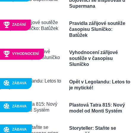
bojovníci se inspirovali u
Supermana
Pravidla zářijové soutěže
ZADÁNÍ
časopisu Sluníčko:
Batůžek
Vyhodnocení zářijové
VYHODNOCENÍ
soutěže v časopisu
Sluníčko
Opět v Legolandu: Letos to
ZÁBAVA
je mytické!
Plastová Tatra 815: Nový
ZÁBAVA
model od Monti Systém
Storyteller: Staňte se
ZÁBAVA