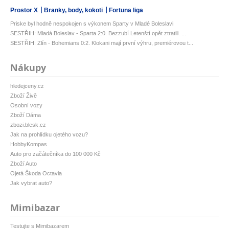
Prostor X
Branky, body, kokoti
Fortuna liga
Priske byl hodně nespokojen s výkonem Sparty v Mladé Boleslavi
SESTŘIH: Mladá Boleslav - Sparta 2:0. Bezzubí Letenští opět ztratili. ...
SESTŘIH: Zlín - Bohemians 0:2. Klokani mají první výhru, premiérovou t...
Nákupy
hledejceny.cz
Zboží Živě
Osobní vozy
Zboží Dáma
zbozi.blesk.cz
Jak na prohlídku ojetého vozu?
HobbyKompas
Auto pro začátečníka do 100 000 Kč
Zboží Auto
Ojetá Škoda Octavia
Jak vybrat auto?
Mimibazar
Testujte s Mimibazarem