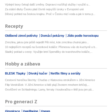
Výdejní boxy čekají další změny. Dopravci rozšiřují služby i využití u...
Za státní dluhy Česko platí čtvrté nejvyšší úroky v Evropské unii
Děsivý pohled na českou krajinu. Proč v Česku mizí voda a jak k tomu p...
Recepty
Oblíbené zimní polévky
Domácí pekárny
Jídlo podle horoskopu
Zmrzlina, jakou jste ještě nejedli! Pět míst, kde zmrzlina chutná jako...
10 nejlepších receptů na švestkové koláče: Přenesou vás do kuchyně u b...
Sladký poklad u cesty: Využijte letní špendlíky do tvarohového koláče,...
Hobby a zábava
BLESK Tlapky
Divoký kačer
Netflix filmy a seriály
Cestovní horečka šlechty: Chuďas z Klatovska otrokářem v Jižní Americe
Filip Vondrášek: V Jižní Americe si lidé plují životem mnohem lehčeji,...
Osvěžení ve Schladmingu: Lamy, ferraty i koulovačka v létě jsou jen pá...
Pro generaci Z
#inspirace
#wellbeing
#news