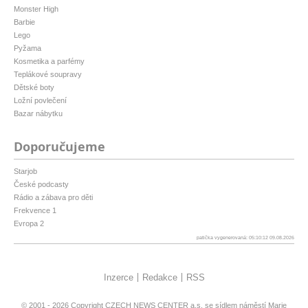
Monster High
Barbie
Lego
Pyžama
Kosmetika a parfémy
Teplákové soupravy
Dětské boty
Ložní povlečení
Bazar nábytku
Doporučujeme
Starjob
České podcasty
Rádio a zábava pro děti
Frekvence 1
Evropa 2
patička vygenerovaná: 05:10:12 09.08.2026
Inzerce
Redakce
RSS
© 2001 - 2026 Copyright
CZECH NEWS CENTER a.s.
se sídlem náměstí Marie