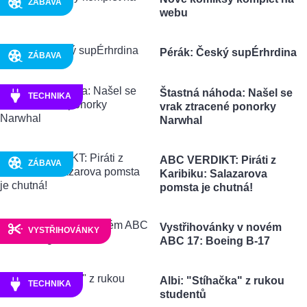
ZÁBAVA
webu
Pérák: Český supÉrhrdina
ZÁBAVA
Štastná náhoda: Našel se
TECHNIKA
vrak ztracené ponorky
Narwhal
ABC VERDIKT: Piráti z
ZÁBAVA
Karibiku: Salazarova
pomsta je chutná!
Vystřihovánky v novém
VYSTŘIHOVÁNKY
ABC 17: Boeing B-17
Albi: "Stíhačka" z rukou
TECHNIKA
studentů