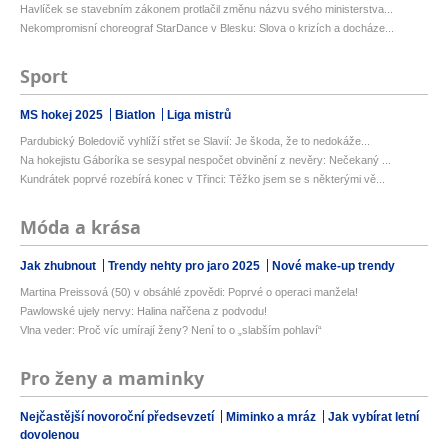
Havlíček se stavebním zákonem protlačil změnu názvu svého ministerstva...
Nekompromisní choreograf StarDance v Blesku: Slova o krizích a docháze...
Sport
MS hokej 2025
Biatlon
Liga mistrů
Pardubický Boledovič vyhlíží střet se Slavií: Je škoda, že to nedokáže...
Na hokejistu Gáboríka se sesypal nespočet obvinění z nevěry: Nečekaný ...
Kundrátek poprvé rozebírá konec v Třinci: Těžko jsem se s některými vě...
Móda a krása
Jak zhubnout
Trendy nehty pro jaro 2025
Nové make-up trendy
Martina Preissová (50) v obsáhlé zpovědi: Poprvé o operaci manžela!
Pawlowské ujely nervy: Halina nařčena z podvodu!
Vlna veder: Proč víc umírají ženy? Není to o „slabším pohlaví“
Pro ženy a maminky
Nejčastější novoroční předsevzetí
Miminko a mráz
Jak vybírat letní
dovolenou