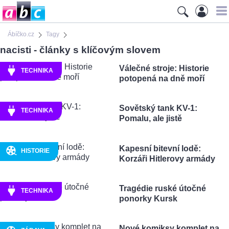
Ábíčko.cz
Tagy
nacisti - články s klíčovým slovem
Válečné stroje: Historie
TECHNIKA
potopená na dně moří
Sovětský tank KV-1:
TECHNIKA
Pomalu, ale jistě
Kapesní bitevní lodě:
HISTORIE
Korzáři Hitlerovy armády
Tragédie ruské útočné
TECHNIKA
ponorky Kursk
Nové komiksy komplet na