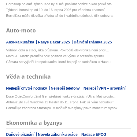
Horoskop na další týden: Kdo by si měl pohlídat peníze a kdo potká sta...
Týdenní horoskop od 10. do 16. srpna 2026 pro všechna znamení
Borrelióza může člověka přivést až do invalidního důchodu či k sebevra...
Auto-moto
Alko-kalkulačka
Rallye Dakar 2025
Dálniční známka 2025
Výhřev, čidla a stačí, říká průzkum. Pokročilá elektronika není priori...
MotoGP: Martin proměnil pole position ve výhru v britském sprintu
Câmara se vyjádřil ke spekulacím, které ho pojí se sedačkou u Haasu
Věda a technika
Nejlepší chytré hodinky
Nejlepší telefony
Nejlepší VPN – srovnání
Bose QuietComfort 2nd Gen přebírají funkce dražších Ultra. Mají prosto...
Aktualizujte své Windows 11 Insider do 11. srpna. Pak už vám nebudou f...
Pokračuje záchrana Starshipu. V moři už dva týdny plave monstrum vysok...
Ekonomika a byznys
Daňové přiznání
Novela zákoníku práce
Nadace EPCG