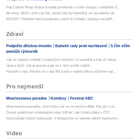
Pop Culture Wrap: Ariana Grande promluvila o svém ústupu z veřejného ž...
Alt news: MGK v tom zas lítá, Jared Leto byl obviněný ze sexuálního ob...
RECEPT: Perfektní letní kombinace, které tě zchladí, i kdybys nechtěl*...
Zdraví
Podpořte dětskou imunitu
Babské rady proti nachlazení
S čím vším
pomůže rýmovník
Jak se zdravě zchladit v tropických vedrech: Co pomáhá a kdy už riskuj...
Úpal a úžeh: Jak je poznat a jak se z nich rychle vyléčit
Parazité v nás: Kterým se u nás líbí a kde v našem těle je můžeme nají...
Pro nejmenší
Mourissonova poradna
Komiksy
Festival ABC
Mourrisonova poradna: Jsem líná a nic se mi nechce dělat: Kdy jde o ún...
Česká společnost ornitologická slaví 100 let: Jak chrání ptáky v ČR?
Vyzkoušejte český kyberpunk. V Netspectre se stanete elitním hackerem ...
Video