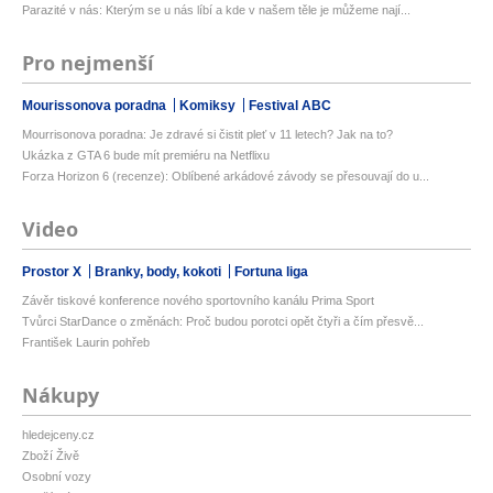
Parazité v nás: Kterým se u nás líbí a kde v našem těle je můžeme nají...
Pro nejmenší
Mourissonova poradna
Komiksy
Festival ABC
Mourrisonova poradna: Je zdravé si čistit pleť v 11 letech? Jak na to?
Ukázka z GTA 6 bude mít premiéru na Netflixu
Forza Horizon 6 (recenze): Oblíbené arkádové závody se přesouvají do u...
Video
Prostor X
Branky, body, kokoti
Fortuna liga
Závěr tiskové konference nového sportovního kanálu Prima Sport
Tvůrci StarDance o změnách: Proč budou porotci opět čtyři a čím přesvě...
František Laurin pohřeb
Nákupy
hledejceny.cz
Zboží Živě
Osobní vozy