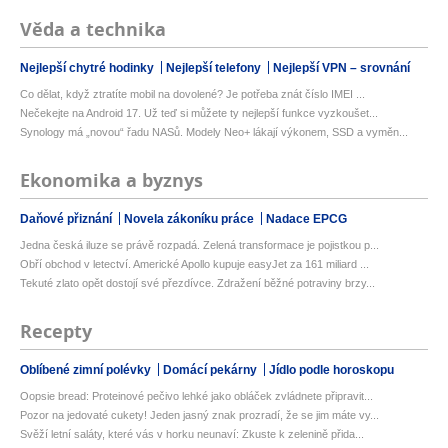
Věda a technika
Nejlepší chytré hodinky
Nejlepší telefony
Nejlepší VPN – srovnání
Co dělat, když ztratíte mobil na dovolené? Je potřeba znát číslo IMEI ...
Nečekejte na Android 17. Už teď si můžete ty nejlepší funkce vyzkoušet...
Synology má „novou“ řadu NASů. Modely Neo+ lákají výkonem, SSD a vyměn...
Ekonomika a byznys
Daňové přiznání
Novela zákoníku práce
Nadace EPCG
Jedna česká iluze se právě rozpadá. Zelená transformace je pojistkou p...
Obří obchod v letectví. Americké Apollo kupuje easyJet za 161 miliard ...
Tekuté zlato opět dostojí své přezdívce. Zdražení běžné potraviny brzy...
Recepty
Oblíbené zimní polévky
Domácí pekárny
Jídlo podle horoskopu
Oopsie bread: Proteinové pečivo lehké jako obláček zvládnete připravit...
Pozor na jedovaté cukety! Jeden jasný znak prozradí, že se jim máte vy...
Svěží letní saláty, které vás v horku neunaví: Zkuste k zelenině přida...