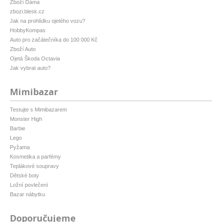
Zboží Dáma
zbozi.blesk.cz
Jak na prohlídku ojetého vozu?
HobbyKompas
Auto pro začátečníka do 100 000 Kč
Zboží Auto
Ojetá Škoda Octavia
Jak vybrat auto?
Mimibazar
Testujte s Mimibazarem
Monster High
Barbie
Lego
Pyžama
Kosmetika a parfémy
Teplákové soupravy
Dětské boty
Ložní povlečení
Bazar nábytku
Doporučujeme