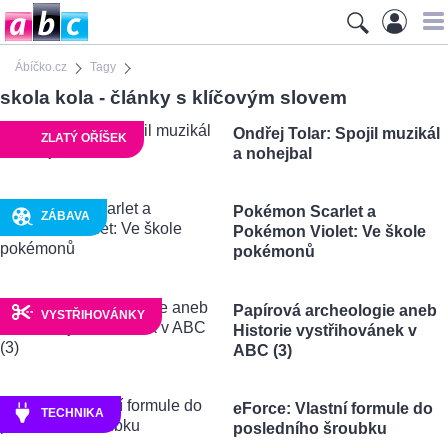
Ábíčko.cz
Tagy
skola kola - články s klíčovým slovem
Ondřej Tolar: Spojil muzikál
ZLATÝ OŘÍŠEK
a nohejbal
Pokémon Scarlet a
ZÁBAVA
Pokémon Violet: Ve škole
pokémonů
Papírová archeologie aneb
VYSTŘIHOVÁNKY
Historie vystřihovánek v
ABC (3)
eForce: Vlastní formule do
TECHNIKA
posledního šroubku