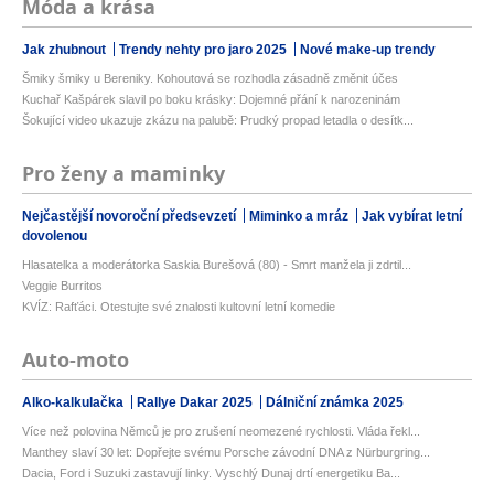
Móda a krása
Jak zhubnout
Trendy nehty pro jaro 2025
Nové make-up trendy
Šmiky šmiky u Bereniky. Kohoutová se rozhodla zásadně změnit účes
Kuchař Kašpárek slavil po boku krásky: Dojemné přání k narozeninám
Šokující video ukazuje zkázu na palubě: Prudký propad letadla o desítk...
Pro ženy a maminky
Nejčastější novoroční předsevzetí
Miminko a mráz
Jak vybírat letní
dovolenou
Hlasatelka a moderátorka Saskia Burešová (80) - Smrt manžela ji zdrtil...
Veggie Burritos
KVÍZ: Rafťáci. Otestujte své znalosti kultovní letní komedie
Auto-moto
Alko-kalkulačka
Rallye Dakar 2025
Dálniční známka 2025
Více než polovina Němců je pro zrušení neomezené rychlosti. Vláda řekl...
Manthey slaví 30 let: Dopřejte svému Porsche závodní DNA z Nürburgring...
Dacia, Ford i Suzuki zastavují linky. Vyschlý Dunaj drtí energetiku Ba...