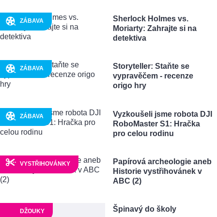
Sherlock Holmes vs.
ZÁBAVA
Moriarty: Zahrajte si na
detektiva
Storyteller: Staňte se
ZÁBAVA
vypravěčem - recenze
origo hry
Vyzkoušeli jsme robota DJI
ZÁBAVA
RoboMaster S1: Hračka
pro celou rodinu
Papírová archeologie aneb
VYSTŘIHOVÁNKY
Historie vystřihovánek v
ABC (2)
Špinavý do školy
DŽOUKY