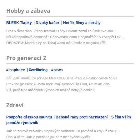
Hobby a zábava
BLESK Tlapky
Divoký kačer
Netflix filmy a seriály
Sraz v šest ráno. Vrchol festivalu Tóny Dolomit zazní za úsvitu ve 300...
Nízkorozpočtová dovolená? Chorvatsko jedno z nejdražších v Evropě! Lev...
OBRAZEM: Modré slzy na Tchaj-wanu mění moře v magickou říši
Pro generaci Z
#inspirace
#wellbeing
#news
Září patří módě: Co přinese Mercedes-Benz Prague Fashion Week SS27
F*ck the glasses: AI Meta brýle mají zjednodušit život, zatím ale děla...
Víš, proč ti po mléčných výrobcích možná nebývá dobře?
Zdraví
Podpořte dětskou imunitu
Babské rady proti nachlazení
S čím vším
pomůže rýmovník
Jak se zdravě zchladit v tropických vedrech: Co pomáhá a kdy už riskuj...
Úpal a úžeh: Jak je poznat a jak se z nich rychle vyléčit