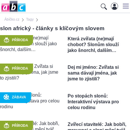
Ábíčko.cz
Tagy
slon africký - články s klíčovým slovem
Která zvířata (ne)mají
PŘÍRODA
chobot? Slonům slouží
jako šnorchl, dalším…
Dej mi jméno: Zvířata si
PŘÍRODA
sama dávají jména, jak
jsme to zjistili?
Po stopách slonů:
ZÁBAVA
Interaktivní výstava pro
celou rodinu
Zvířecí stavitelé: Jak bobři,
PŘÍRODA