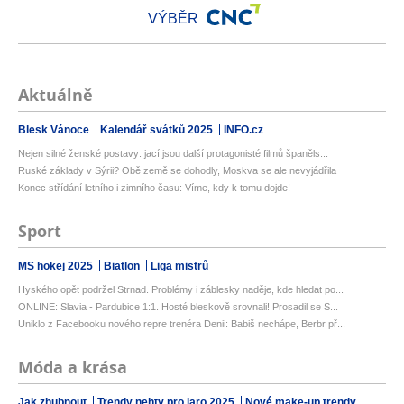
VÝBĚR
Aktuálně
Blesk Vánoce
Kalendář svátků 2025
INFO.cz
Nejen silné ženské postavy: jací jsou další protagonisté filmů španěls...
Ruské základy v Sýrii? Obě země se dohodly, Moskva se ale nevyjádřila
Konec střídání letního i zimního času: Víme, kdy k tomu dojde!
Sport
MS hokej 2025
Biatlon
Liga mistrů
Hyského opět podržel Strnad. Problémy i záblesky naděje, kde hledat po...
ONLINE: Slavia - Pardubice 1:1. Hosté bleskově srovnali! Prosadil se S...
Uniklo z Facebooku nového repre trenéra Denii: Babiš nechápe, Berbr př...
Móda a krása
Jak zhubnout
Trendy nehty pro jaro 2025
Nové make-up trendy