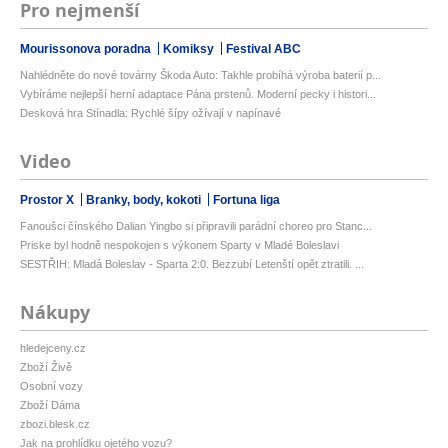
Pro nejmenší
Mourissonova poradna
Komiksy
Festival ABC
Nahlédněte do nové továrny Škoda Auto: Takhle probíhá výroba baterií p...
Vybíráme nejlepší herní adaptace Pána prstenů. Moderní pecky i histori...
Desková hra Stínadla: Rychlé šípy ožívají v napínavé
Video
Prostor X
Branky, body, kokoti
Fortuna liga
Fanoušci čínského Dalian Yingbo si připravili parádní choreo pro Stanc...
Priske byl hodně nespokojen s výkonem Sparty v Mladé Boleslavi
SESTŘIH: Mladá Boleslav - Sparta 2:0. Bezzubí Letenští opět ztratili. ...
Nákupy
hledejceny.cz
Zboží Živě
Osobní vozy
Zboží Dáma
zbozi.blesk.cz
Jak na prohlídku ojetého vozu?