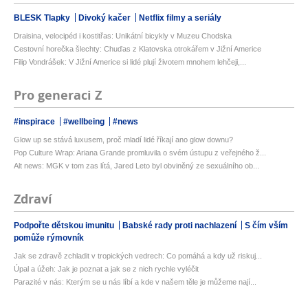
BLESK Tlapky
Divoký kačer
Netflix filmy a seriály
Draisina, velocipéd i kostitřas: Unikátní bicykly v Muzeu Chodska
Cestovní horečka šlechty: Chuďas z Klatovska otrokářem v Jižní Americe
Filip Vondrášek: V Jižní Americe si lidé plují životem mnohem lehčeji,...
Pro generaci Z
#inspirace
#wellbeing
#news
Glow up se stává luxusem, proč mladí lidé říkají ano glow downu?
Pop Culture Wrap: Ariana Grande promluvila o svém ústupu z veřejného ž...
Alt news: MGK v tom zas lítá, Jared Leto byl obviněný ze sexuálního ob...
Zdraví
Podpořte dětskou imunitu
Babské rady proti nachlazení
S čím vším
pomůže rýmovník
Jak se zdravě zchladit v tropických vedrech: Co pomáhá a kdy už riskuj...
Úpal a úžeh: Jak je poznat a jak se z nich rychle vyléčit
Parazité v nás: Kterým se u nás líbí a kde v našem těle je můžeme nají...