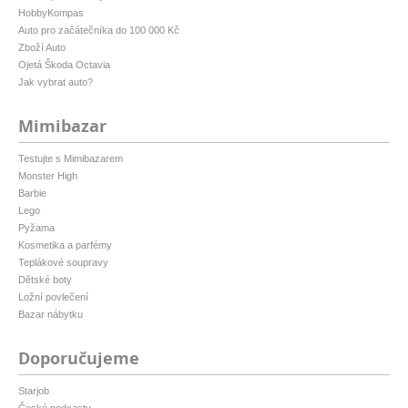
HobbyKompas
Auto pro začátečníka do 100 000 Kč
Zboží Auto
Ojetá Škoda Octavia
Jak vybrat auto?
Mimibazar
Testujte s Mimibazarem
Monster High
Barbie
Lego
Pyžama
Kosmetika a parfémy
Teplákové soupravy
Dětské boty
Ložní povlečení
Bazar nábytku
Doporučujeme
Starjob