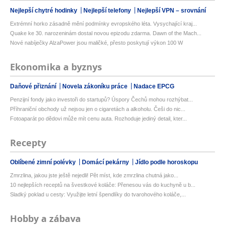
Nejlepší chytré hodinky
Nejlepší telefony
Nejlepší VPN – srovnání
Extrémní horko zásadně mění podmínky evropského léta. Vysychající kraj...
Quake ke 30. narozeninám dostal novou epizodu zdarma. Dawn of the Mach...
Nové nabíječky AlzaPower jsou maličké, přesto poskytují výkon 100 W
Ekonomika a byznys
Daňové přiznání
Novela zákoníku práce
Nadace EPCG
Penzijní fondy jako investoři do startupů? Úspory Čechů mohou rozhýbat...
Příhraniční obchody už nejsou jen o cigaretách a alkoholu. Češi do nic...
Fotoaparát po dědovi může mít cenu auta. Rozhoduje jediný detail, kter...
Recepty
Oblíbené zimní polévky
Domácí pekárny
Jídlo podle horoskopu
Zmrzlina, jakou jste ještě nejedli! Pět míst, kde zmrzlina chutná jako...
10 nejlepších receptů na švestkové koláče: Přenesou vás do kuchyně u b...
Sladký poklad u cesty: Využijte letní špendlíky do tvarohového koláče,...
Hobby a zábava