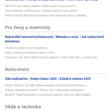
Pilot Petr: Ve vzduchu hledám bublinu a pak už jen kroužím
Útok medvěda na Slovensku: Cyklista utrpěl krvavá zranění
Račte vstoupit! Bílá poprvé ukázala svou chaloupku jako z pohádky
Pro ženy a maminky
Nejčastější novoroční předsevzetí
Miminko a mráz
Jak vybírat letní
dovolenou
Okurkový salát s novými brambory
Dobrý základ na dovolenou nejen u moře...
Vracejí se vám doma dokola rýmy a angíny? Chyba může být v zubním kart...
Auto-moto
Alko-kalkulačka
Rallye Dakar 2025
Dálniční známka 2025
Moto3: Vítězství ve Velké Británii nakonec vybojoval David Almansa
Pokuty zahraničních řidičů v Česku: Cizí značka jako privilegium?
MotoGP: Raul Fernandez si suverénně dojel pro výhru ve Velké Británii
Věda a technika