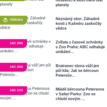
mravenci a sloni mění tvář
planety
Neznámý slon: Záhadné
PŘÍRODA
kosti z Kašmíru zaskočily
vědce
Zvířata z časové schránky
ABC ZOO
v Zoo Praha: ABC odhaluje
unikátní…
Bratranec slona váží jen
ABC ZOO
půl kila: Jak se bércoun
Petersův…
Mládě bércouna Petersova
ABC ZOO
v Safari Parku: Zoo se
chlubí novým …