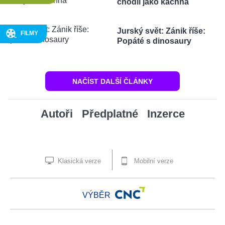
chodil jako kachna
Jurský svět: Zánik říše:
FILMY
Popáté s dinosaury
NAČÍST DALŠÍ ČLÁNKY
Autoři
Předplatné
Inzerce
Klasická verze
Mobilní verze
VÝBĚR