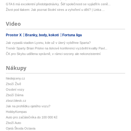
GTA 6 má excelentní předobjednávky. Šéf společnosti se vyjádřil k ceně...
Život pod tlakem: Jak poznat školní stres a vyhoření u dětí? | Linka ...
Video
Prostor X
Branky, body, kokoti
Fortuna liga
Jak vypadá stadion Lyonu, kde už v úterý vyběhne Sparta?
Trenér Sparty Brian Priske na tiskové konferenci vyzdvihl kvality Pavl...
ČK pro Skybu udělena správně, v rámci sezony ale nekonzistentní
Nákupy
hledejceny.cz
Zboží Živě
Osobní vozy
Zboží Dáma
zbozi.blesk.cz
Jak na prohlídku ojetého vozu?
HobbyKompas
Auto pro začátečníka do 100 000 Kč
Zboží Auto
Ojetá Škoda Octavia