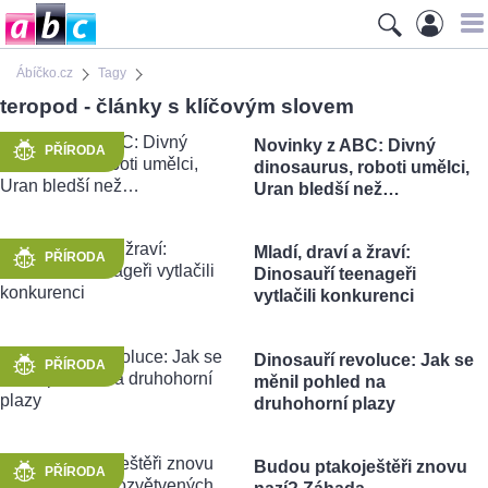
Ábíčko.cz
Tagy
teropod - články s klíčovým slovem
Novinky z ABC: Divný
PŘÍRODA
dinosaurus, roboti umělci,
Uran bledší než…
Mladí, draví a žraví:
PŘÍRODA
Dinosauří teenageři
vytlačili konkurenci
Dinosauří revoluce: Jak se
PŘÍRODA
měnil pohled na
druhohorní plazy
Budou ptakoještěři znovu
PŘÍRODA