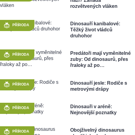
nazí? Záhada
rozvětvených vláken
Dinosauří kanibalové:
PŘÍRODA
Těžký život vládců
druhohor
Predátoři mají vyměnitelné
PŘÍRODA
zuby: Od dinosaurů, přes
řraloky až po…
Dinosauří jesle: Rodiče s
PŘÍRODA
metrovými drápy
Dinosauři v aréně:
PŘÍRODA
Nejnovější poznatky
Obojživelný dinosaurus
PŘÍRODA