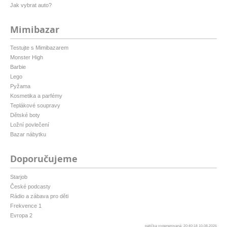
Jak vybrat auto?
Mimibazar
Testujte s Mimibazarem
Monster High
Barbie
Lego
Pyžama
Kosmetika a parfémy
Teplákové soupravy
Dětské boty
Ložní povlečení
Bazar nábytku
Doporučujeme
Starjob
České podcasty
Rádio a zábava pro děti
Frekvence 1
Evropa 2
patička vygenerovaná: 20:40:18 10.08.2026