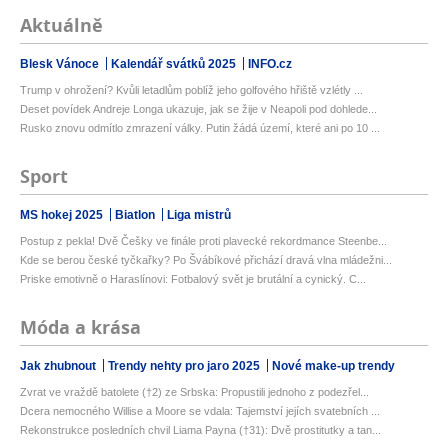
Aktuálně
Blesk Vánoce
Kalendář svátků 2025
INFO.cz
Trump v ohrožení? Kvůli letadlům poblíž jeho golfového hřiště vzlétly ...
Deset povídek Andreje Longa ukazuje, jak se žije v Neapoli pod dohlede...
Rusko znovu odmítlo zmrazení války. Putin žádá území, které ani po 10 ...
Sport
MS hokej 2025
Biatlon
Liga mistrů
Postup z pekla! Dvě Češky ve finále proti plavecké rekordmance Steenbe...
Kde se berou české tyčkařky? Po Švábíkové přichází dravá vlna mládežni...
Priske emotivně o Haraslínovi: Fotbalový svět je brutální a cynický. C...
Móda a krása
Jak zhubnout
Trendy nehty pro jaro 2025
Nové make-up trendy
Zvrat ve vraždě batolete (†2) ze Srbska: Propustili jednoho z podezřel...
Dcera nemocného Willise a Moore se vdala: Tajemství jejích svatebních ...
Rekonstrukce posledních chvil Liama Payna (†31): Dvě prostitutky a tan...