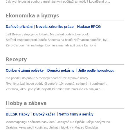
Jak rychle poslat soubory mezi různými počítači a mobily? LocalSend pr...
Ekonomika a byznys
Daňové přiznání
Novela zákoníku práce
Nadace EPCG
Jeff Bezos vstupuje do fotbalu. Má získat podíl v Liverpoolu
Šetření inspekce proti Rideře Bohemia na haldě Heřmanice skončilo, byl...
Zero Carbon míří na koleje. Biomasa má nahradit tisíce kamionů
Recepty
Oblíbené zimní polévky
Domácí pekárny
Jídlo podle horoskopu
Od pondělí do pátku: 5 rodinných večeří ze srpnové úrody
Rychlé prázdninové obědy či večeře: 10 receptů, se kterými uspějete i ...
Zmrzlina, jakou jste ještě nejedli! Pět míst, kde zmrzlina chutná jako...
Hobby a zábava
BLESK Tlapky
Divoký kačer
Netflix filmy a seriály
Videomapping i scénické nasvícení. Jeskyně Na Špičáku ožije novými tec...
Draisina, velocipéd i kostitřas: Unikátní bicykly v Muzeu Chodska