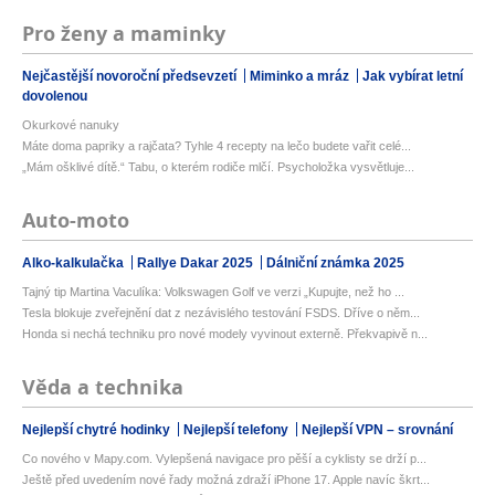
Pro ženy a maminky
Nejčastější novoroční předsevzetí
Miminko a mráz
Jak vybírat letní
dovolenou
Okurkové nanuky
Máte doma papriky a rajčata? Tyhle 4 recepty na lečo budete vařit celé...
„Mám ošklivé dítě.“ Tabu, o kterém rodiče mlčí. Psycholožka vysvětluje...
Auto-moto
Alko-kalkulačka
Rallye Dakar 2025
Dálniční známka 2025
Tajný tip Martina Vaculíka: Volkswagen Golf ve verzi „Kupujte, než ho ...
Tesla blokuje zveřejnění dat z nezávislého testování FSDS. Dříve o něm...
Honda si nechá techniku pro nové modely vyvinout externě. Překvapivě n...
Věda a technika
Nejlepší chytré hodinky
Nejlepší telefony
Nejlepší VPN – srovnání
Co nového v Mapy.com. Vylepšená navigace pro pěší a cyklisty se drží p...
Ještě před uvedením nové řady možná zdraží iPhone 17. Apple navíc škrt...