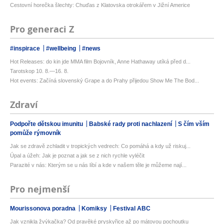
Cestovní horečka šlechty: Chuďas z Klatovska otrokářem v Jižní Americe
Pro generaci Z
#inspirace
#wellbeing
#news
Hot Releases: do kin jde MMA film Bojovník, Anne Hathaway utíká před d...
Tarotskop 10. 8.—16. 8.
Hot events: Začíná slovenský Grape a do Prahy přijedou Show Me The Bod...
Zdraví
Podpořte dětskou imunitu
Babské rady proti nachlazení
S čím vším
pomůže rýmovník
Jak se zdravě zchladit v tropických vedrech: Co pomáhá a kdy už riskuj...
Úpal a úžeh: Jak je poznat a jak se z nich rychle vyléčit
Parazité v nás: Kterým se u nás líbí a kde v našem těle je můžeme nají...
Pro nejmenší
Mourissonova poradna
Komiksy
Festival ABC
Jak vznikla žvýkačka? Od pravěké pryskyřice až po mátovou pochoutku