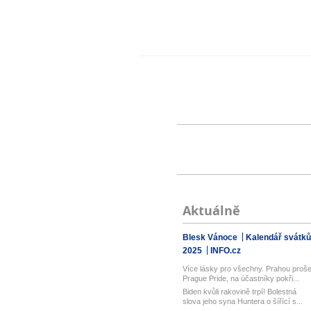
Aktuálně
Blesk Vánoce
Kalendář svátků
2025
INFO.cz
Více lásky pro všechny. Prahou proše
Prague Pride, na účastníky pokři...
Biden kvůli rakovině trpí! Bolestná
slova jeho syna Huntera o šířící s...