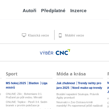
Autoři
Předplatné
Inzerce
Klasická verze
Mobilní verze
VÝBĚR
Sport
Móda a krása
N
MS hokej 2025
Biatlon
Liga
Jak zhubnout
Trendy nehty pro
mistrů
p
jaro 2025
Nové make-up trendy
J
ONLINE: Zlín - Bohemians 0:1.
l
Brutální napadení Soukupa. Právník
Pražané po půli vedou. Mirvald
Agáty promluvil
v
zaznamena...
ONLINE: Teplice - Plzeň 3:4. Sedm
Neurvalci v Zoo Ostrava krmili
C
branek v prvním poločase je
mandrily! Po napomenutí ještě nadávali
(
vyrovnan...