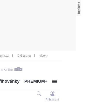
nia.cz
DIGIarena
více
 si Ábíčko
řihovánky
PREMIUM+
Přihlášení