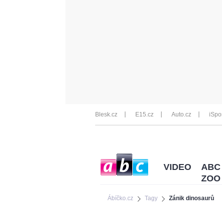
Blesk.cz
E15.cz
Auto.cz
iSpo
VIDEO
ABC
ZOO
Ábíčko.cz
Tagy
Zánik dinosaurů