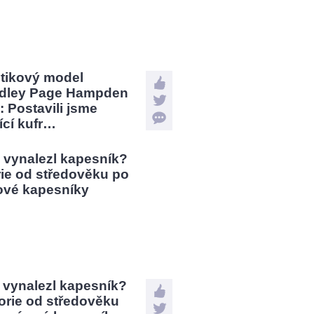
stikový model
dley Page Hampden
: Postavili jsme
jící kufr…
 vynalezl kapesník?
orie od středověku