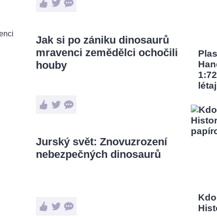
Jak si po zániku dinosaurů
mravenci zemědělci ochočili
Pla
houby
Han
1:72
léta
Jurský svět: Znovuzrození
nebezpečných dinosaurů
Kdo
Hist