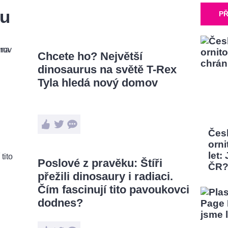
ru
PŘ
Chcete ho? Největší
dinosaurus na světě T-Rex
Tyla hledá nový domov
Čes
orni
let:
Poslové z pravěku: Štíři
ČR
přežili dinosaury i radiaci.
Čím fascinují tito pavoukovci
dodnes?