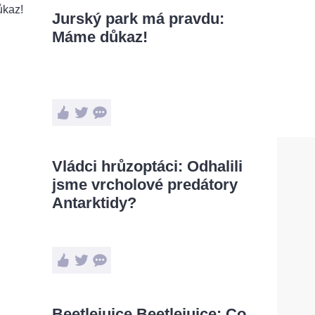
Jurský park má pravdu:
Máme důkaz!
Vládci hrůzoptáci: Odhalili
jsme vrcholové predátory
Antarktidy?
Beetlejuice Beetlejuice: Co