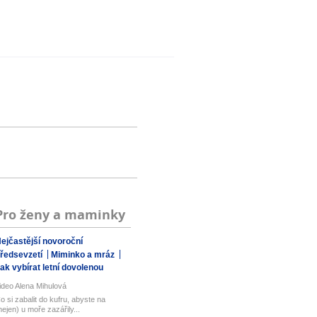
Pro ženy a maminky
ejčastější novoroční
ředsevzetí
Miminko a mráz
ak vybírat letní dovolenou
ideo Alena Mihulová
o si zabalit do kufru, abyste na
nejen) u moře zazářily...