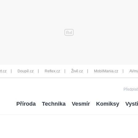
rt.cz
Doupě.cz
Reflex.cz
Živě.cz
MobilMania.cz
AVma
Předplať
Příroda
Technika
Vesmír
Komiksy
Vyst