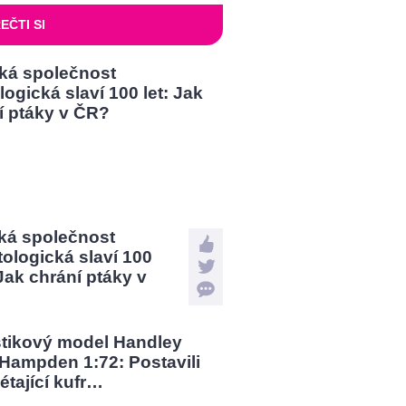
EČTI SI
ká společnost
tologická slaví 100
 Jak chrání ptáky v
?