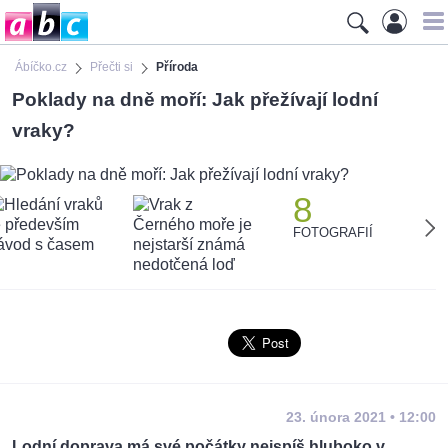
Ábíčko.cz
Přečti si
Příroda
Poklady na dně moří: Jak přežívají lodní
vraky?
8
FOTOGRAFIÍ
23. února 2021 • 12:00
Lodní doprava má své počátky nejspíš hluboko v