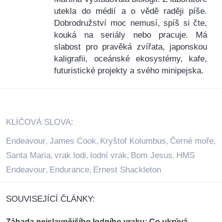
utekla do médií a o vědě raději píše.
Dobrodružství moc nemusí, spíš si čte,
kouká na seriály nebo pracuje. Má
slabost pro pravěká zvířata, japonskou
kaligrafii, oceánské ekosystémy, kafe,
futuristické projekty a svého minipejska.
KLÍČOVÁ SLOVA:
Endeavour
James Cook
Kryštof Kolumbus
Černé moře
,
,
,
,
Santa Maria
vrak lodi
lodní vrak
Bom Jesus
HMS
,
,
,
,
Endeavour
Endurance
Ernest Shackleton
,
,
SOUVISEJÍCÍ ČLÁNKY:
Záhada nejslavnějšího lodního vraku: Co ukrývá