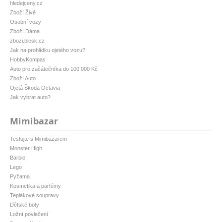
hledejceny.cz
Zboží Živě
Osobní vozy
Zboží Dáma
zbozi.blesk.cz
Jak na prohlídku ojetého vozu?
HobbyKompas
Auto pro začátečníka do 100 000 Kč
Zboží Auto
Ojetá Škoda Octavia
Jak vybrat auto?
Mimibazar
Testujte s Mimibazarem
Monster High
Barbie
Lego
Pyžama
Kosmetika a parfémy
Teplákové soupravy
Dětské boty
Ložní povlečení