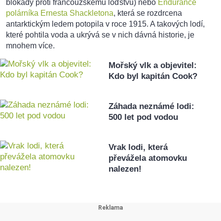
blokády proti francouzskému loďstvu) nebo
Endurance
polárníka Ernesta Shackletona
, která se rozdrcena
antarktickým ledem potopila v roce 1915. A takových lodí,
které pohtila voda a ukrývá se v nich dávná historie, je
mnohem více.
Mořský vlk a objevitel:
Kdo byl kapitán Cook?
Záhada neznámé lodi:
500 let pod vodou
Vrak lodi, která
převážela atomovku
nalezen!