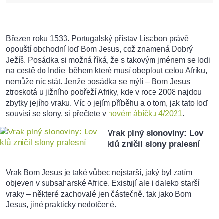
Březen roku 1533. Portugalský přístav Lisabon právě
opouští obchodní loď Bom Jesus, což znamená Dobrý
Ježíš. Posádka si možná říká, že s takovým jménem se lodi
na cestě do Indie, během které musí obeplout celou Afriku,
nemůže nic stát. Jenže posádka se mýlí – Bom Jesus
ztroskotá u jižního pobřeží Afriky, kde v roce 2008 najdou
zbytky jejího vraku. Víc o jejím příběhu a o tom, jak tato loď
souvisí se slony, si přečtete v
novém ábíčku 4/2021
.
Vrak plný slonoviny: Lov
klů zničil slony pralesní
Vrak Bom Jesus je také vůbec nejstarší, jaký byl zatím
objeven v subsaharské Africe. Existují ale i daleko starší
vraky – některé zachovalé jen částečně, tak jako Bom
Jesus, jiné prakticky nedotčené.