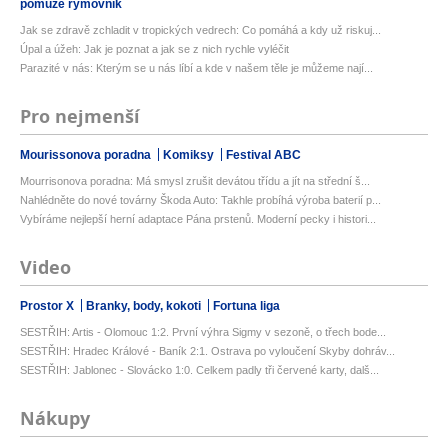
pomůže rýmovník
Jak se zdravě zchladit v tropických vedrech: Co pomáhá a kdy už riskuj...
Úpal a úžeh: Jak je poznat a jak se z nich rychle vyléčit
Parazité v nás: Kterým se u nás líbí a kde v našem těle je můžeme nají...
Pro nejmenší
Mourissonova poradna
Komiksy
Festival ABC
Mourrisonova poradna: Má smysl zrušit devátou třídu a jít na střední š...
Nahlédněte do nové továrny Škoda Auto: Takhle probíhá výroba baterií p...
Vybíráme nejlepší herní adaptace Pána prstenů. Moderní pecky i histori...
Video
Prostor X
Branky, body, kokoti
Fortuna liga
SESTŘIH: Artis - Olomouc 1:2. První výhra Sigmy v sezoně, o třech bode...
SESTŘIH: Hradec Králové - Baník 2:1. Ostrava po vyloučení Skyby dohráv...
SESTŘIH: Jablonec - Slovácko 1:0. Celkem padly tři červené karty, dalš...
Nákupy