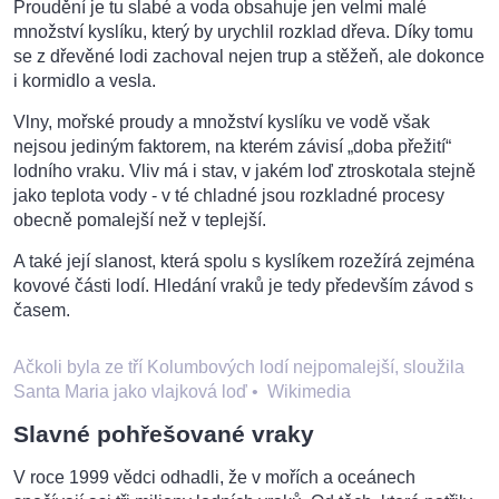
Proudění je tu slabé a voda obsahuje jen velmi malé
množství kyslíku, který by urychlil rozklad dřeva. Díky tomu
se z dřevěné lodi zachoval nejen trup a stěžeň, ale dokonce
i kormidlo a vesla.
Vlny, mořské proudy a množství kyslíku ve vodě však
nejsou jediným faktorem, na kterém závisí „doba přežití“
lodního vraku. Vliv má i stav, v jakém loď ztroskotala stejně
jako teplota vody - v té chladné jsou rozkladné procesy
obecně pomalejší než v teplejší.
A také její slanost, která spolu s kyslíkem rozežírá zejména
kovové části lodí. Hledání vraků je tedy především závod s
časem.
Ačkoli byla ze tří Kolumbových lodí nejpomalejší, sloužila
Santa Maria jako vlajková loď
•
Wikimedia
Slavné pohřešované vraky
V roce 1999 vědci odhadli, že v mořích a oceánech