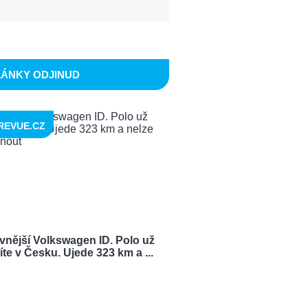
LÁNKY ODJINUD
REVUE.CZ
vnější Volkswagen ID. Polo už
te v Česku. Ujede 323 km a ...