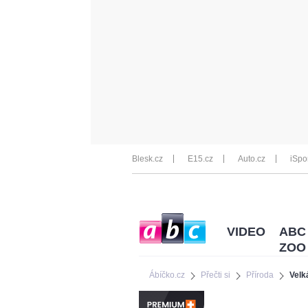
Blesk.cz
E15.cz
Auto.cz
iSpo
VIDEO
ABC
ZOO
Ábíčko.cz
Přečti si
Příroda
Velk