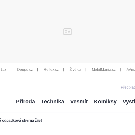
rt.cz
Doupě.cz
Reflex.cz
Živě.cz
MobilMania.cz
AVma
Předplať
Příroda
Technika
Vesmír
Komiksy
Vyst
á odpadková skvrna žije!