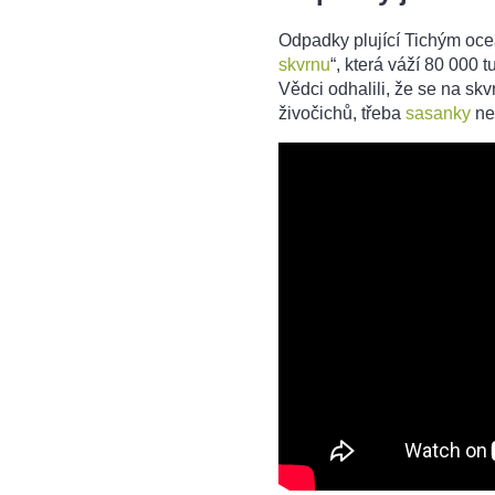
Odpadky plující Tichým oce
skvrnu
“, která váží 80 000 
Vědci odhalili, že se na sk
živočichů, třeba
sasanky
neb