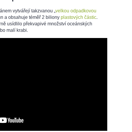
ánem vytvářejí takzvanou „
velkou odpadkovou
tun a obsahuje téměř 2 biliony
plastových částic
.
vrně usídlilo překvapivé množství oceánských
o malí krabi.