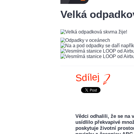
Velká odpadkov
Sdílej
Vědci odhalili, že se n
usídlilo překvapivé mno
poskytuje životní prosto