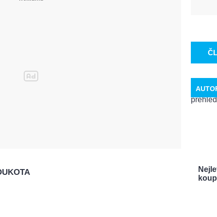
Č
AUTO
Nejle
OUKOTA
koupí