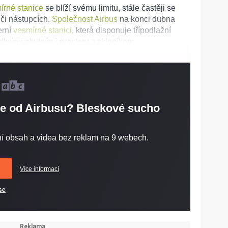
írné stanice
se blíží svému limitu, stále častěji se
 či nástupcích.
Společnost Airbus
na konci dubna
erní
vesmírné stanici
, která disponuje třípodlažní
lnými obytnými prostory a skleníkem.
ce od Airbusu? Bleskové sucho
í obsah a videa bez reklam na 9 webech.
Více informací
 se