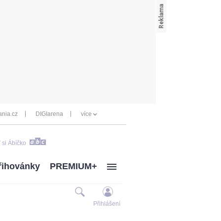
nia.cz
DIGIarena
více
 si Ábíčko
řihovánky
PREMIUM+
Přihlášení