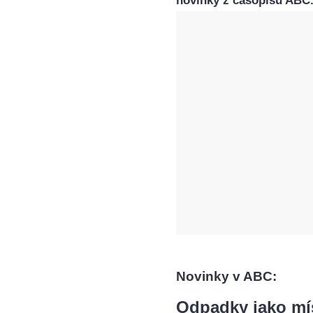
novinky z časopisu ABC
Novinky v ABC:
Odpadky jako mís