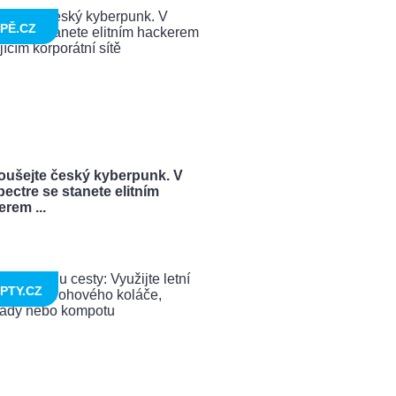
PĚ.CZ
oušejte český kyberpunk. V
ectre se stanete elitním
rem ...
PTY.CZ