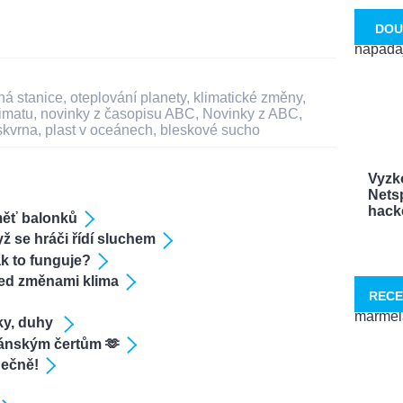
DOU
ná stanice
,
oteplování planety
,
klimatické změny
,
imatu
,
novinky z časopisu ABC
,
Novinky z ABC
,
skvrna
,
plast v oceánech
,
bleskové sucho
Vyzk
Netsp
hacke
měť balonků
yž se hráči řídí sluchem
ak to funguje?
řed změnami klima
RECE
ky, duhy
ánským čertům 🫶
nečně!