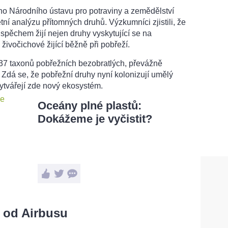
ho Národního ústavu pro potraviny a zemědělství
tní analýzu přítomných druhů. Výzkumníci zjistili, že
spěchem žijí nejen druhy vyskytující se na
živočichové žijící běžně při pobřeží.
 37 taxonů pobřežních bezobratlých, převážně
Zdá se, že pobřežní druhy nyní kolonizují umělý
ytvářejí zde nový ekosystém.
Oceány plné plastů:
Dokážeme je vyčistit?
 od Airbusu