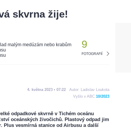
á skvrna žije!
9
FOTOGRAFIÍ
4. května 2023 • 07:22
Autor:
Ladislav Loukota
Vyšlo v ABC
10/2023
a velké odpadkové skvrně v Tichém oceánu
žství oceánských živočichů. Plastový odpad jim
r. Plus vesmírná stanice od Airbusu a další