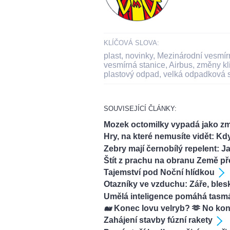
KLÍČOVÁ SLOVA:
plast
,
novinky
,
Mezinárodní vesmír
vesmírná stanice
,
Airbus
,
změny kl
plastový odpad
,
velká odpadková 
SOUVISEJÍCÍ ČLÁNKY:
Mozek octomilky vypadá jako z
Hry, na které nemusíte vidět: Kd
Zebry mají černobílý repelent: J
Štít z prachu na obranu Země p
Tajemství pod Noční hlídkou
Otazníky ve vzduchu: Záře, bles
Umělá inteligence pomáhá tasm
🐋 Konec lovu velryb? 🫶 No ko
Zahájení stavby fúzní rakety