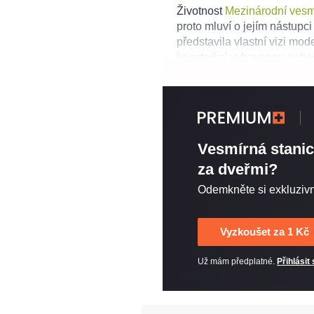
Životnost
Mezinárodní vesm
proto mluví o jejím nástupci
představila vlastní vizi mod
konstrukcí vybavenou pohod
Vesmírná stani
za dveřmi?
Odemkněte si exkluzivn
Vyzkoušet za 1 Kč
Už mám předplatné.
Přihlásit