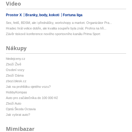
Video
Prostor X
Branky, body, kokoti
Fortuna liga
Sex, fetiš, BDSM, ale i přednášky, workshopy a market. Organizátor Pra...
Hradec hrál velice dobře, ale kvalita soupeře byla znát. Prohra na hři...
Závěr tiskové konference nového sportovního kanálu Prima Sport
Nákupy
hledejceny.cz
Zboží Živě
Osobní vozy
Zboží Dáma
zbozi.blesk.cz
Jak na prohlídku ojetého vozu?
HobbyKompas
Auto pro začátečníka do 100 000 Kč
Zboží Auto
Ojetá Škoda Octavia
Jak vybrat auto?
Mimibazar