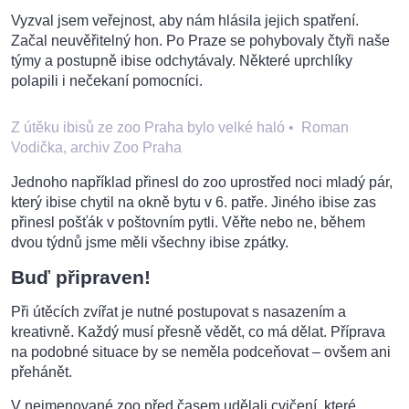
Vyzval jsem veřejnost, aby nám hlásila jejich spatření.
Začal neuvěřitelný hon. Po Praze se pohybovaly čtyři naše
týmy a postupně ibise odchytávaly. Některé uprchlíky
polapili i nečekaní pomocníci.
Z útěku ibisů ze zoo Praha bylo velké haló
•
Roman
Vodička, archiv Zoo Praha
Jednoho například přinesl do zoo uprostřed noci mladý pár,
který ibise chytil na okně bytu v 6. patře. Jiného ibise zas
přinesl pošťák v poštovním pytli. Věřte nebo ne, během
dvou týdnů jsme měli všechny ibise zpátky.
Buď připraven!
Při útěcích zvířat je nutné postupovat s nasazením a
kreativně. Každý musí přesně vědět, co má dělat. Příprava
na podobné situace by se neměla podceňovat – ovšem ani
přehánět.
V nejmenované zoo před časem udělali cvičení, které