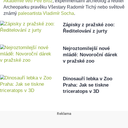
Akademie věd Petr Brož
, experimentální archeolog a ředitel
Archeoparku pravěku Všestary Radomír Tichý nebo světově
známý
paleoartista Vladimír Socha
.
Zápisky z pražské zoo:
Ředitelování z jurty
Nejroztomilejší nové
mládě: Novoroční dárek
v pražské zoo
Dinosauří lebka v Zoo
Praha: Jak se tiskne
triceratops v 3D