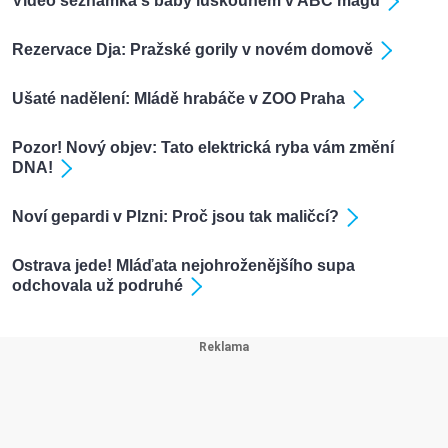
Video seznamka s baby luskounem v ABC magu
Rezervace Dja: Pražské gorily v novém domově
Ušaté nadělení: Mládě hrabáče v ZOO Praha
Pozor! Nový objev: Tato elektrická ryba vám změní
DNA!
Noví gepardi v Plzni: Proč jsou tak maličcí?
Ostrava jede! Mláďata nejohroženějšího supa
odchovala už podruhé