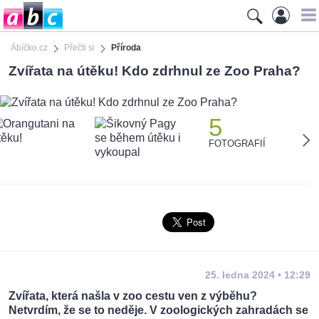
Ábíčko.cz
Přečti si
Příroda
Zvířata na útěku! Kdo zdrhnul ze Zoo Praha?
5
FOTOGRAFIÍ
25. ledna 2024 • 12:29
Zvířata, která našla v zoo cestu ven z výběhu?
Netvrdím, že se to neděje. V zoologických zahradách se