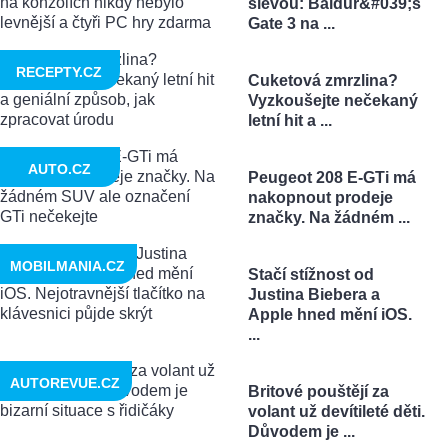
slevou: Baldur&#039;s
Gate 3 na ...
RECEPTY.CZ
Cuketová zmrzlina?
Vyzkoušejte nečekaný
letní hit a ...
AUTO.CZ
Peugeot 208 E-GTi má
nakopnout prodeje
značky. Na žádném ...
MOBILMANIA.CZ
Stačí stížnost od
Justina Biebera a
Apple hned mění iOS.
...
AUTOREVUE.CZ
Britové pouštějí za
volant už devítileté děti.
Důvodem je ...