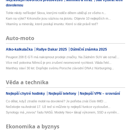
dovolenou
Tohle nikdy neříkejte! Slova, kterými rodiče dětem ubližují ze všeho n...
Kam na výlet? Krkonoše jsou sázkou na jistotu. Objevte 10 nejlepších m...
Vitamíny a minerály, které posilují imunitu: Které si dát právě teď?
Auto-moto
Alko-kalkulačka
Rallye Dakar 2025
Dálniční známka 2025
Peugeot 208 E-GTi má nakopnout prodeje značky. Na žádném SUV ale označ...
Více než polovina Němců je pro zrušení neomezené rychlosti. Vláda řekl...
Manthey slaví 30 let: Dopřejte svému Porsche závodní DNA z Nürburgring...
Věda a technika
Nejlepší chytré hodinky
Nejlepší telefony
Nejlepší VPN – srovnání
Co dělat, když ztratíte mobil na dovolené? Je potřeba znát číslo IMEI ...
Nečekejte na Android 17. Už teď si můžete ty nejlepší funkce vyzkoušet...
Synology má „novou“ řadu NASů. Modely Neo+ lákají výkonem, SSD a vyměn...
Ekonomika a byznys