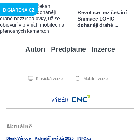
DIGIARENA.CZ
Revoluce bez čekání.
Snímače LOFIC
dohánějí drahé ...
Autoři
Předplatné
Inzerce
Klasická verze
Mobilní verze
VÝBĚR
Aktuálně
Blesk Vánoce
Kalendář svátků 2025
INFO.cz