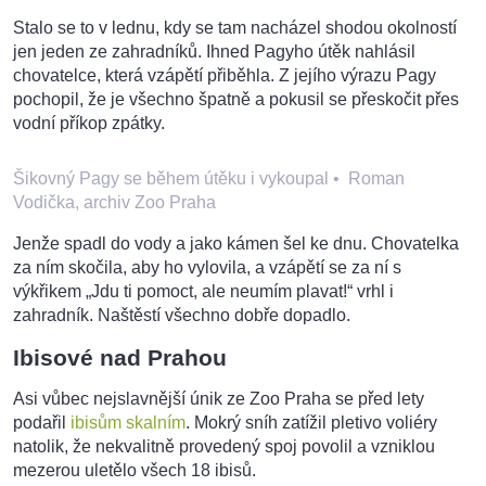
Stalo se to v lednu, kdy se tam nacházel shodou okolností
jen jeden ze zahradníků. Ihned Pagyho útěk nahlásil
chovatelce, která vzápětí přiběhla. Z jejího výrazu Pagy
pochopil, že je všechno špatně a pokusil se přeskočit přes
vodní příkop zpátky.
Šikovný Pagy se během útěku i vykoupal
•
Roman
Vodička, archiv Zoo Praha
Jenže spadl do vody a jako kámen šel ke dnu. Chovatelka
za ním skočila, aby ho vylovila, a vzápětí se za ní s
výkřikem „Jdu ti pomoct, ale neumím plavat!“ vrhl i
zahradník. Naštěstí všechno dobře dopadlo.
Ibisové nad Prahou
Asi vůbec nejslavnější únik ze Zoo Praha se před lety
podařil
ibisům skalním
. Mokrý sníh zatížil pletivo voliéry
natolik, že nekvalitně provedený spoj povolil a vzniklou
mezerou uletělo všech 18 ibisů.