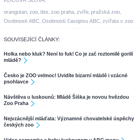
KLÍČOVÁ SLOVA:
orangutan
zoo
ibis
zoo praha
zvíře
pražská zoo
,
,
,
,
,
,
Osobnosti ABC
Osobnosti časopisu ABC
zvířata v zoo
,
,
SOUVISEJÍCÍ ČLÁNKY:
Holka nebo kluk? Není to fuk! Co je zač roztomilé gorilí
mládě?
Česko je ZOO velmoc! Uvidíte bizarní mládě i vzácné
psohlavce
Návštěva u luskounů: Mládě Šiška je novou hvězdou
Zoo Praha
Nejvzácnější mláďata: Významné chovatelské úspěchy
českých zoo