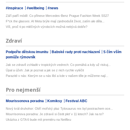
#inspirace
#wellbeing
#news
Září patří módě: Co přinese Mercedes-Benz Prague Fashion Week SS27
F*ck the glasses: AI Meta brýle mají zjednodušit život, zatím ale děla...
Víš, proč ti po mléčných výrobcích možná nebývá dobře?
Zdraví
Podpořte dětskou imunitu
Babské rady proti nachlazení
S čím vším
pomůže rýmovník
Jak se zdravě zchladit v tropických vedrech: Co pomáhá a kdy už riskuj...
Úpal a úžeh: Jak je poznat a jak se z nich rychle vyléčit
Parazité v nás: Kterým se u nás líbí a kde v našem těle je můžeme nají...
Pro nejmenší
Mourissonova poradna
Komiksy
Festival ABC
Nový král druhohor: Obří mořský plaz Tylosaurus rex byl postrachem oce...
Mourrisonova poradna: Je zdravé si čistit pleť v 11 letech? Jak na to?
Ukázka z GTA 6 bude mít premiéru na Netflixu