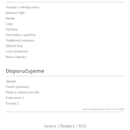
Testujte s Mimibazarem
Monster High
Barbie
Lego
Pyžama
Kosmetika a parfémy
Teplákové soupravy
Dětské boty
Ložní povlečení
Bazar nábytku
Doporučujeme
Starjob
České podcasty
Rádio a zábava pro děti
Frekvence 1
Evropa 2
patička vygenerovaná: 07:00:17 07.08.2026
Inzerce
Redakce
RSS