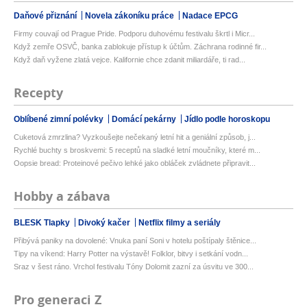
Daňové přiznání
Novela zákoníku práce
Nadace EPCG
Firmy couvají od Prague Pride. Podporu duhovému festivalu škrtl i Micr...
Když zemře OSVČ, banka zablokuje přístup k účtům. Záchrana rodinné fir...
Když daň vyžene zlatá vejce. Kalifornie chce zdanit miliardáře, ti rad...
Recepty
Oblíbené zimní polévky
Domácí pekárny
Jídlo podle horoskopu
Cuketová zmrzlina? Vyzkoušejte nečekaný letní hit a geniální způsob, j...
Rychlé buchty s broskvemi: 5 receptů na sladké letní moučníky, které m...
Oopsie bread: Proteinové pečivo lehké jako obláček zvládnete připravit...
Hobby a zábava
BLESK Tlapky
Divoký kačer
Netflix filmy a seriály
Přibývá paniky na dovolené: Vnuka paní Soni v hotelu poštípaly štěnice...
Tipy na víkend: Harry Potter na výstavě! Folklor, bitvy i setkání vodn...
Sraz v šest ráno. Vrchol festivalu Tóny Dolomit zazní za úsvitu ve 300...
Pro generaci Z