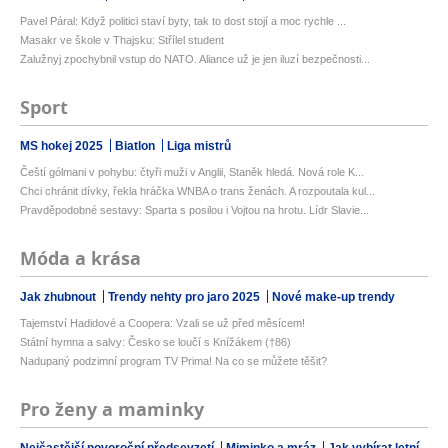
Pavel Páral: Když politici staví byty, tak to dost stojí a moc rychle ...
Masakr ve škole v Thajsku: Střílel student
Zalužnyj zpochybnil vstup do NATO. Aliance už je jen iluzí bezpečnosti...
Sport
MS hokej 2025
Biatlon
Liga mistrů
Čeští gólmani v pohybu: čtyři muži v Anglii, Staněk hledá. Nová role K...
Chci chránit dívky, řekla hráčka WNBA o trans ženách. A rozpoutala kul...
Pravděpodobné sestavy: Sparta s posilou i Vojtou na hrotu. Lídr Slavie...
Móda a krása
Jak zhubnout
Trendy nehty pro jaro 2025
Nové make-up trendy
Tajemství Hadidové a Coopera: Vzali se už před měsícem!
Státní hymna a salvy: Česko se loučí s Knížákem (†86)
Nadupaný podzimní program TV Prima! Na co se můžete těšit?
Pro ženy a maminky
Nejčastější novoroční předsevzetí
Miminko a mráz
Jak vybírat letní