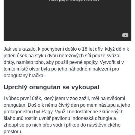
Jak se ukázalo, k pochybení došlo o 18 let dřív, když dělník
jeden úsek na styku dvou nerezových sítí pouze svázal
dráty, namísto toho, aby použil pevné spojky. Vytvořit si v
tomto místě otvor byla po jeho náhodném nalezení pro
orangutany hračka.
Uprchlý orangutan se vykoupal
I vůbec první útěk, který jsem v zoo zažil, měl na svědomí
orangutan. Došlo k němu čtvrtý den po mém nástupu a jeho
protagonistou byl Pagy. Využil nedostatečně zkrácených
šlahounů rostlin uvnitř pavilonu Indonéská džungle a
zhoupl se po nich přes vodní příkop do návštěvnického
prostoru.