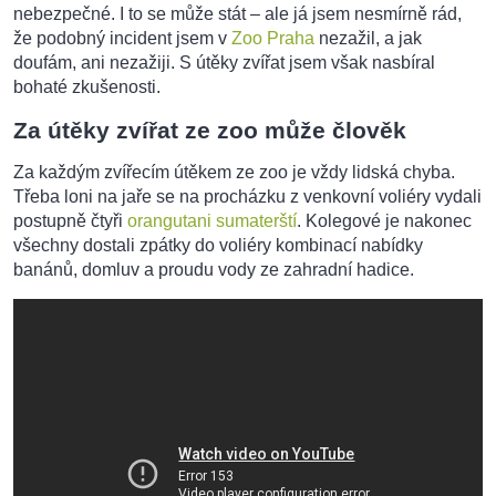
nebezpečné. I to se může stát – ale já jsem nesmírně rád,
že podobný incident jsem v
Zoo Praha
nezažil, a jak
doufám, ani nezažiji. S útěky zvířat jsem však nasbíral
bohaté zkušenosti.
Za útěky zvířat ze zoo může člověk
Za každým zvířecím útěkem ze zoo je vždy lidská chyba.
Třeba loni na jaře se na procházku z venkovní voliéry vydali
postupně čtyři
orangutani sumaterští
. Kolegové je nakonec
všechny dostali zpátky do voliéry kombinací nabídky
banánů, domluv a proudu vody ze zahradní hadice.