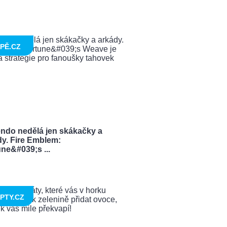
PĚ.CZ
endo nedělá jen skákačky a
dy. Fire Emblem:
ne&#039;s ...
PTY.CZ