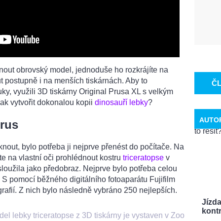
nout obrovský model, jednoduše ho rozkrájíte na
t postupně i na menších tiskárnách. Aby to
Č
uky, využili 3D tiskárny Original Prusa XL s velkým
ak vytvořit dokonalou kopii
dinosauří lebky
?
AUTO
urus
nout, bylo potřeba ji nejprve přenést do počítače. Na
e na vlastní oči prohlédnout kostru
triceratopse
v
sloužila jako předobraz. Nejprve bylo potřeba celou
. S pomocí běžného digitálního fotoaparátu Fujifilm
grafií. Z nich bylo následně vybráno 250 nejlepších.
Jízd
kontr
del lebky triceratopse z 3D tiskárny je vystaven v Zoo
...