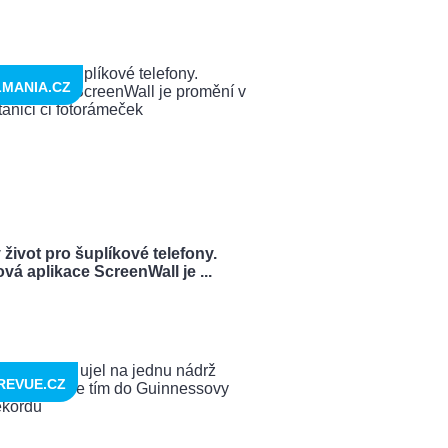
LMANIA.CZ
život pro šuplíkové telefony.
á aplikace ScreenWall je ...
REVUE.CZ