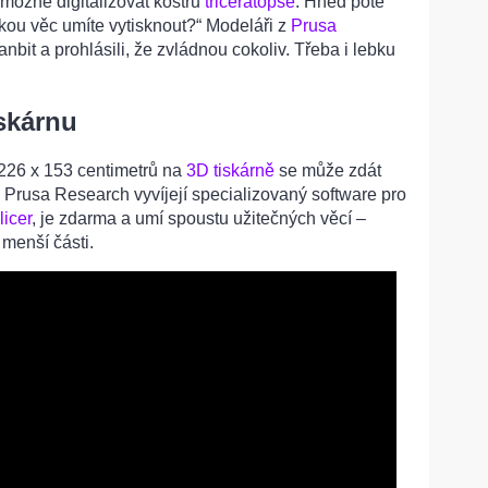
e možné digitalizovat kostru
triceratopse
. Hned poté
lkou věc umíte vytisknout?“ Modeláři z
Prusa
bit a prohlásili, že zvládnou cokoliv. Třeba i lebku
iskárnu
 226 x 153 centimetrů na
3D tiskárně
se může zdát
 Prusa Research vyvíjejí specializovaný software pro
icer
, je zdarma a umí spoustu užitečných věcí –
 menší části.