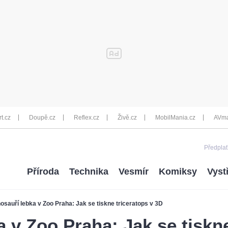
rt.cz
Doupě.cz
Reflex.cz
Živě.cz
MobilMania.cz
AVma
Předplať
Příroda
Technika
Vesmír
Komiksy
Vyst
osauří lebka v Zoo Praha: Jak se tiskne triceratops v 3D
a v Zoo Praha: Jak se tiskne