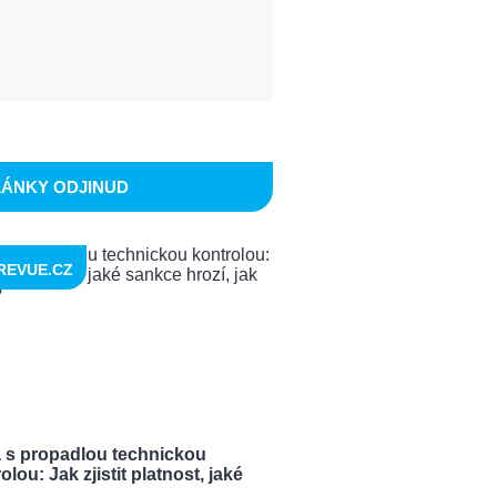
LÁNKY ODJINUD
REVUE.CZ
a s propadlou technickou
olou: Jak zjistit platnost, jaké