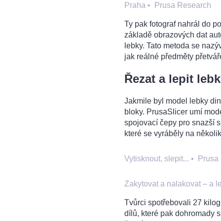
Praha
•
Prusa Research
Ty pak fotograf nahrál do p
základě obrazových dat aut
lebky. Tato metoda se nazýv
jak reálné předměty přetvá
Řezat a lepit leb
Jakmile byl model lebky di
bloky. PrusaSlicer umí model
spojovací čepy pro snazší s
které se vyráběly na několi
Vytisknout, slepit...
•
Prusa
Zakytovat a nalakovat – a l
Tvůrci spotřebovali 27 kil
dílů, které pak dohromady s