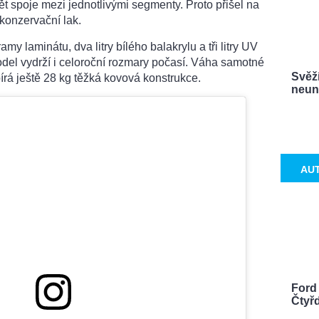
t spoje mezi jednotlivými segmenty. Proto přišel na
 konzervační lak.
ramy laminátu, dva litry bílého balakrylu a tři litry UV
odel vydrží i celoroční rozmary počasí. Váha samotné
Svěží
dpírá ještě 28 kg těžká kovová konstrukce.
neuna
AU
Ford
Čtyř