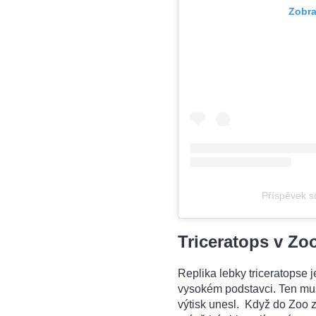
Zobra
Příspěvek s
Triceratops v Zo
Replika lebky triceratopse
vysokém podstavci. Ten muse
výtisk unesl. Když do Zoo z