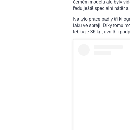
černém modelu ale byly vidě
řadu ještě speciální nátěr a
Na tyto práce padly tři kilog
laku ve spreji. Díky tomu m
lebky je 36 kg, uvnitř ji po