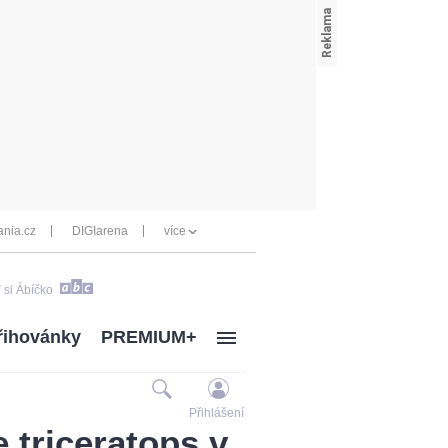
nia.cz
DIGIarena
více
 si Ábíčko
řihovánky
PREMIUM+
Přihlášení
 triceratops v