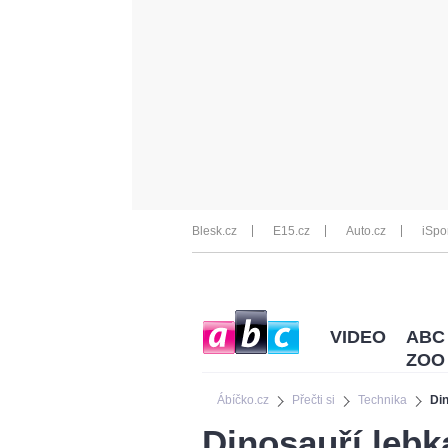
Blesk.cz
E15.cz
Auto.cz
iSpo
VIDEO
ABC
ZOO
Ábíčko.cz
Přečti si
Technika
Din
Dinosauří lebk