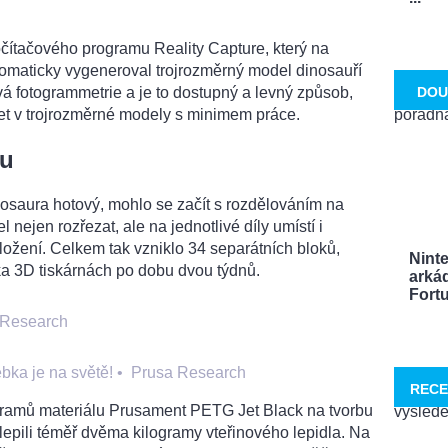
očítačového programu Reality Capture, který na
omaticky vygeneroval trojrozměrný model dinosauří
DOU
á fotogrammetrie a je to dostupný a levný způsob,
řet v trojrozměrné modely s minimem práce.
ku
nosaura hotový, mohlo se začít s rozdělováním na
 nejen rozřezat, ale na jednotlivé díly umístí i
ložení. Celkem tak vzniklo 34 separátních bloků,
Nint
ka 3D tiskárnách po dobu dvou týdnů.
arká
Fortu
 Research
ebka je na světě!
•
Prusa Research
RECE
ogramů materiálu Prusament PETG Jet Black na tvorbu
lepili téměř dvěma kilogramy vteřinového lepidla. Na