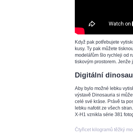
Když pak potřebujete vytisk
kusy. Ty pak můžete tisknou
modelářům šlo rychleji od r
tiskovým prostorem. Jenže j
Digitální dinosa
Aby bylo možné lebku vytisk
výstavě Dinosauria si můžet
celé své kráse. Právě ta po
lebku nafotit ze všech stran
X-H1 vznikla série 381 foto
Čtyřicet kilogramů těžký mo