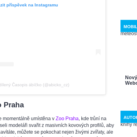
zit příspěvek na Instagramu
MOBI
Nový 
Webov
dílený Časopis ábíčko (@abicko_cz)
o Praha
AUTO
 je momentálně umístěna v
Zoo Praha
, kde trůní na
li modeláři svařit z masivních kovových profilů, aby
avítáte, můžete se pokochat nejen živými zvířaty, ale