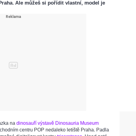
Praha. Ale můžeš si pořídit vlastní, model je
ázka na
dinosauří výstavě Dinosauria Museum
obchodním centru POP nedaleko letiště Praha. Padla