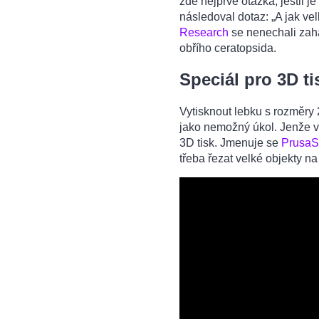
zde nejprve otázka, jestli j
následoval dotaz: „A jak ve
Research
se nenechali zahan
obřího ceratopsida.
Speciál pro 3D t
Vytisknout lebku s rozměry
jako nemožný úkol. Jenže v
3D tisk. Jmenuje se
PrusaSl
třeba řezat velké objekty na