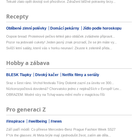
Tekuté zlato opět dostojí své přezdívce. Zdražení běžné potraviny brzy...
Recepty
Oblíbené zimní polévky
Domácí pekárny
Jídlo podle horoskopu
Oopsie bread: Proteinové pečivo lehké jako obláček zvládnete připravit...
Pozor na jedovaté cukety! Jeden jasný znak prozradí, že se jim máte vy...
Svěží letní saláty, které vás v horku neunaví: Zkuste k zelenině přida...
Hobby a zábava
BLESK Tlapky
Divoký kačer
Netflix filmy a seriály
Sraz v šest ráno. Vrchol festivalu Tóny Dolomit zazní za úsvitu ve 300...
Nízkorozpočtová dovolená? Chorvatsko jedno z nejdražších v Evropě! Lev...
OBRAZEM: Modré slzy na Tchaj-wanu mění moře v magickou říši
Pro generaci Z
#inspirace
#wellbeing
#news
Září patří módě: Co přinese Mercedes-Benz Prague Fashion Week SS27
F*ck the glasses: AI Meta brýle mají zjednodušit život, zatím ale děla...