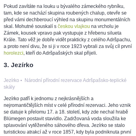
Pokud zavítáte na louku u bývalého zámeckého rybníku,
tam, kde se nachází skupina roubených chalup, otevře se
před vámi dechberoucí výhled na skupinu monumentálních
skal. Mohutné souskalí s
českou vlajkou
na vrcholu je
Zámek, kousek vpravo pak vystupuje z hřebenu silueta
Krále. Tato věž je dobře vidět prakticky z celého Adršpachu,
a proto není divu, že si ji v roce 1923 vybrali za svůj cíl první
horolezci
, kteří do Adršpašských skal přijeli.
3. Jezírko
Jezírko
•
Národní přírodní rezervace Adršpašsko-teplické
skály
Jezírko patří k jednomu z nejkrásnějších a
nejromantičtějších míst v celé přírodní rezervaci. Jeho vznik
se datuje k přelomu 17. a 18. století, kdy zde nechal hrabě
Blümegen postavit stavidlo. Zadržovaná voda sloužila ke
splavování vytěženého sáhového dřeva. Jezírko se stalo
turistickou atrakcí až v roce 1857, kdy byla podniknuta první