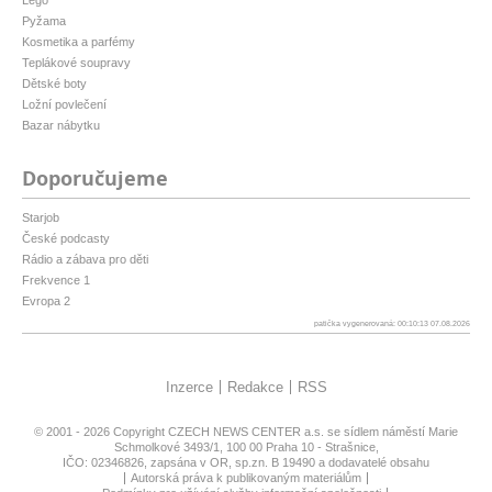
Pyžama
Kosmetika a parfémy
Teplákové soupravy
Dětské boty
Ložní povlečení
Bazar nábytku
Doporučujeme
Starjob
České podcasty
Rádio a zábava pro děti
Frekvence 1
Evropa 2
patička vygenerovaná: 00:10:13 07.08.2026
Inzerce
Redakce
RSS
© 2001 - 2026 Copyright
CZECH NEWS CENTER a.s.
se sídlem náměstí Marie
Schmolkové 3493/1, 100 00 Praha 10 - Strašnice,
IČO: 02346826, zapsána v OR, sp.zn. B 19490 a dodavatelé obsahu
Autorská práva k publikovaným materiálům