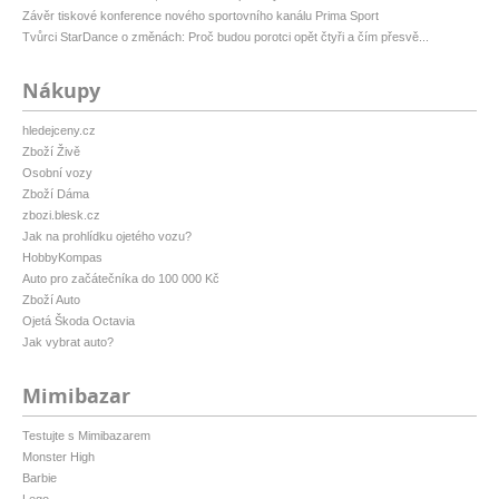
Závěr tiskové konference nového sportovního kanálu Prima Sport
Tvůrci StarDance o změnách: Proč budou porotci opět čtyři a čím přesvě...
Nákupy
hledejceny.cz
Zboží Živě
Osobní vozy
Zboží Dáma
zbozi.blesk.cz
Jak na prohlídku ojetého vozu?
HobbyKompas
Auto pro začátečníka do 100 000 Kč
Zboží Auto
Ojetá Škoda Octavia
Jak vybrat auto?
Mimibazar
Testujte s Mimibazarem
Monster High
Barbie
Lego