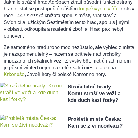
Jakmile strážní hrad Adršpach ztratil původní funkci ostrahy
hranic, stal se postupně útočištěm
loupeživých rytířů
, proto v
roce 1447 slezská knížata spolu s městy Vratislaví a
Svídnicí a lužickým Šestiměstím tento hrad, spolu s jinými
v oblasti, odkoupila a následně zbořila. Hrad pak nebyl
obnoven.
Ze samotného hradu toho moc nezůstalo, ale výhled z místa
je nezapomenutelný – rázem se ocitnete nad vrcholky
impozantních skalních věží. Z výšky 681 metrů nad mořem
je pěkný výhled nejen na celé skalní město, ale i na
Krkonoše
, Javoří hory či polské Kamenné hory.
Strašidelné hrady:
Komu straší ve veži a
kde duch kazí fotky?
Prokletá místa Česka:
Kam se živí neodváží?