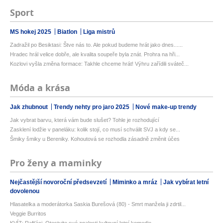
Sport
MS hokej 2025
Biatlon
Liga mistrů
Zadražil po Besiktasi: Štve nás to. Ale pokud budeme hrát jako dnes......
Hradec hrál velice dobře, ale kvalita soupeře byla znát. Prohra na hři...
Kozlovi vyšla změna formace: Takhle chceme hrát! Výhru zařídili sváteč...
Móda a krása
Jak zhubnout
Trendy nehty pro jaro 2025
Nové make-up trendy
Jak vybrat barvu, která vám bude slušet? Tohle je rozhodující
Zasklení lodžie v paneláku: kolik stojí, co musí schválit SVJ a kdy se...
Šmiky šmiky u Bereniky. Kohoutová se rozhodla zásadně změnit účes
Pro ženy a maminky
Nejčastější novoroční předsevzetí
Miminko a mráz
Jak vybírat letní
dovolenou
Hlasatelka a moderátorka Saskia Burešová (80) - Smrt manžela ji zdrtil...
Veggie Burritos
KVÍZ: Rafťáci. Otestujte své znalosti kultovní letní komedie