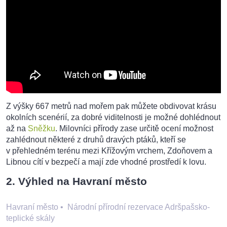
Z výšky 667 metrů nad mořem pak můžete obdivovat krásu
okolních scenérií, za dobré viditelnosti je možné dohlédnout
až na
Sněžku
. Milovníci přírody zase určitě ocení možnost
zahlédnout některé z druhů dravých ptáků, kteří se
v přehledném terénu mezi Křížovým vrchem, Zdoňovem a
Libnou cítí v bezpečí a mají zde vhodné prostředí k lovu.
2. Výhled na Havraní město
Havraní město
•
Národní přírodní rezervace Adršpašsko-
teplické skály