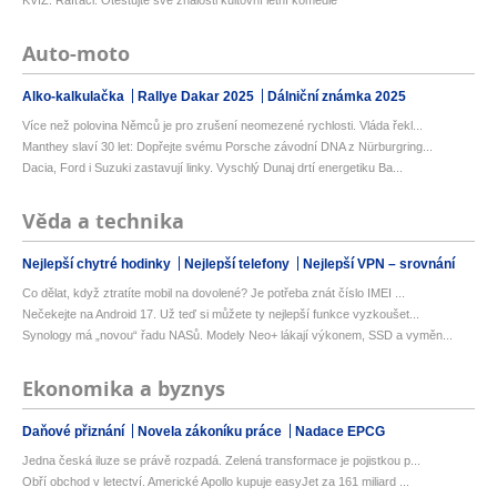
Auto-moto
Alko-kalkulačka
Rallye Dakar 2025
Dálniční známka 2025
Více než polovina Němců je pro zrušení neomezené rychlosti. Vláda řekl...
Manthey slaví 30 let: Dopřejte svému Porsche závodní DNA z Nürburgring...
Dacia, Ford i Suzuki zastavují linky. Vyschlý Dunaj drtí energetiku Ba...
Věda a technika
Nejlepší chytré hodinky
Nejlepší telefony
Nejlepší VPN – srovnání
Co dělat, když ztratíte mobil na dovolené? Je potřeba znát číslo IMEI ...
Nečekejte na Android 17. Už teď si můžete ty nejlepší funkce vyzkoušet...
Synology má „novou“ řadu NASů. Modely Neo+ lákají výkonem, SSD a vyměn...
Ekonomika a byznys
Daňové přiznání
Novela zákoníku práce
Nadace EPCG
Jedna česká iluze se právě rozpadá. Zelená transformace je pojistkou p...
Obří obchod v letectví. Americké Apollo kupuje easyJet za 161 miliard ...