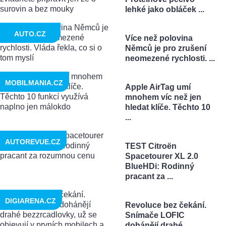
lehké jako obláček ...
AUTO.CZ
Více než polovina
Němců je pro zrušení
neomezené rychlosti. ...
MOBILMANIA.CZ
Apple AirTag umí
mnohem víc než jen
hledat klíče. Těchto 10
...
AUTOREVUE.CZ
TEST Citroën
Spacetourer XL 2.0
BlueHDi: Rodinný
pracant za ...
DIGIARENA.CZ
Revoluce bez čekání.
Snímače LOFIC
dohánějí drahé ...