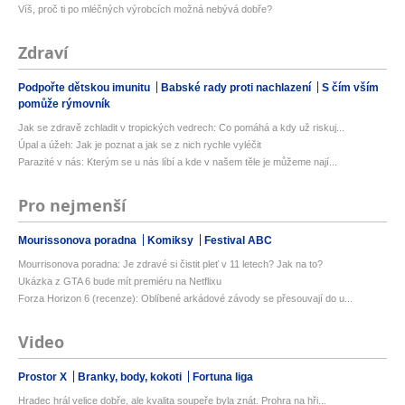
Víš, proč ti po mléčných výrobcích možná nebývá dobře?
Zdraví
Podpořte dětskou imunitu
Babské rady proti nachlazení
S čím vším
pomůže rýmovník
Jak se zdravě zchladit v tropických vedrech: Co pomáhá a kdy už riskuj...
Úpal a úžeh: Jak je poznat a jak se z nich rychle vyléčit
Parazité v nás: Kterým se u nás líbí a kde v našem těle je můžeme nají...
Pro nejmenší
Mourissonova poradna
Komiksy
Festival ABC
Mourrisonova poradna: Je zdravé si čistit pleť v 11 letech? Jak na to?
Ukázka z GTA 6 bude mít premiéru na Netflixu
Forza Horizon 6 (recenze): Oblíbené arkádové závody se přesouvají do u...
Video
Prostor X
Branky, body, kokoti
Fortuna liga
Hradec hrál velice dobře, ale kvalita soupeře byla znát. Prohra na hři...