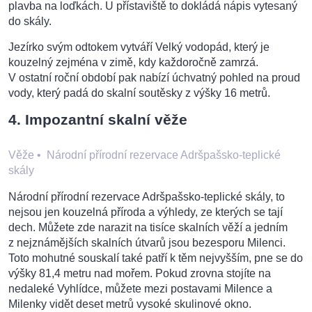
plavba na loďkách. U přístaviště to dokládá nápis vytesaný
do skály.
Jezírko svým odtokem vytváří Velký vodopád, který je
kouzelný zejména v zimě, kdy každoročně zamrzá.
V ostatní roční období pak nabízí úchvatný pohled na proud
vody, který padá do skalní soutěsky z výšky 16 metrů.
4. Impozantní skalní věže
Věže
•
Národní přírodní rezervace Adršpašsko-teplické
skály
Národní přírodní rezervace Adršpašsko-teplické skály, to
nejsou jen kouzelná příroda a výhledy, ze kterých se tají
dech. Můžete zde narazit na tisíce skalních věží a jedním
z nejznámějších skalních útvarů jsou bezesporu Milenci.
Toto mohutné souskalí také patří k těm nejvyšším, pne se do
výšky 81,4 metru nad mořem. Pokud zrovna stojíte na
nedaleké Vyhlídce, můžete mezi postavami Milence a
Milenky vidět deset metrů vysoké skulinové okno.