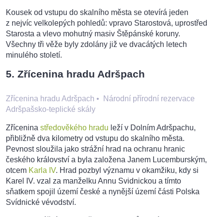
Kousek od vstupu do skalního města se otevírá jeden
z nejvíc velkolepých pohledů: vpravo Starostová, uprostřed
Starosta a vlevo mohutný masiv Štěpánské koruny.
Všechny tři věže byly zdolány již ve dvacátých letech
minulého století.
5. Zřícenina hradu Adršpach
Zřícenina hradu Adršpach
•
Národní přírodní rezervace
Adršpašsko-teplické skály
Zřícenina
středověkého hradu
leží v Dolním Adršpachu,
přibližně dva kilometry od vstupu do skalního města.
Pevnost sloužila jako strážní hrad na ochranu hranic
českého království a byla založena Janem Lucemburským,
otcem
Karla IV
. Hrad pozbyl významu v okamžiku, kdy si
Karel IV. vzal za manželku Annu Svidnickou a tímto
sňatkem spojil území české a nynější území části Polska
Svídnické vévodství.