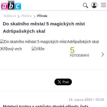
Ábíčko.cz
Přečti si
Příroda
Do skalního města! 5 magických míst
Adršpašských skal
5
FOTOGRAFIÍ
14. srpna 2024 • 15:00
Malebná krajina s ostrůvky divoké přírody, řada