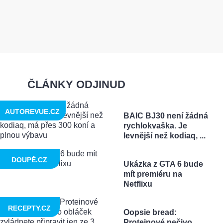
ČLÁNKY ODJINUD
AUTOREVUE.CZ
BAIC BJ30 není žádná
rychlokvaška. Je
levnější než kodiaq, ...
DOUPĚ.CZ
Ukázka z GTA 6 bude
mít premiéru na
Netflixu
RECEPTY.CZ
Oopsie bread:
Proteinové pečivo