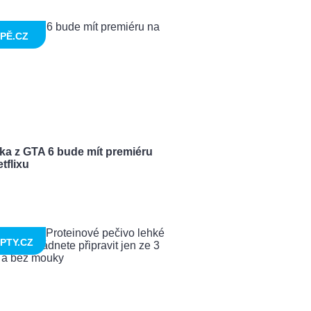
PĚ.CZ
ka z GTA 6 bude mít premiéru
tflixu
PTY.CZ