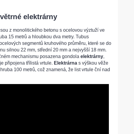
větrné elektrárny
jsou z monolitického betonu s ocelovou výztuží ve
uba 15 metrů a hloubkou dva metry. Tubus
í ocelových segmentů kruhového průměru, které se do
ěnu silnou 22 mm, střední 20 mm a nejvyšší 18 mm.
točném mechanismu posazena gondola
elektrárny
,
 připojena třílistá vrtule.
Elektrárna
s výškou věže
hruba 100 metrů, což znamená, že list vrtule ční nad