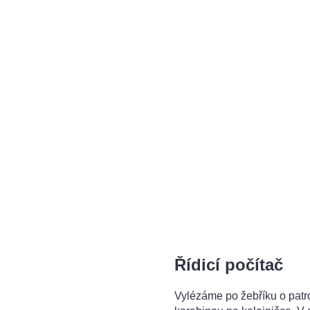
Řídicí počítač
Vylézáme po žebříku o patro