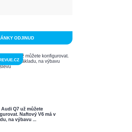
LÁNKY ODJINUD
REVUE.CZ
 Audi Q7 už můžete
igurovat. Naftový V6 má v
du, na výbavu ...