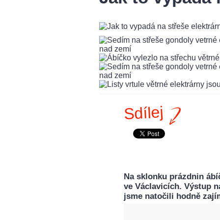
Sdílej
Na sklonku prázdnin ábí
ve Václavicích. Výstup na
jsme natočili hodně zajím