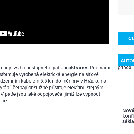
Č
AUTO
o nejnižšího přístupného patra
elektrárny
. Pod námi
ansformuje vyrobená elektrická energie na síťové
podzemním kabelem 5,5 km do měnírny v Hrádku na
rábí, čerpají obslužné přístroje elektřinu stejným
V patře jsou také odpojovače, jimiž lze vypnout
tně.
Nové
konf
zákla