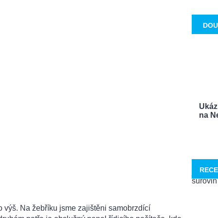
DOU
Ukáz
na Ne
RECE
 výš. Na žebříku jsme zajištěni samobrzdící