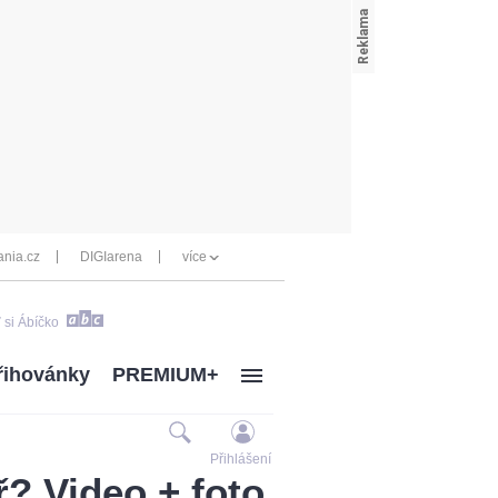
nia.cz
DIGIarena
více
 si Ábíčko
řihovánky
PREMIUM+
Přihlášení
ř? Video + foto