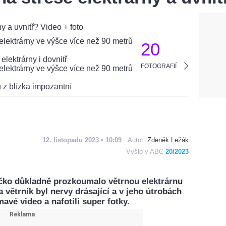
20
FOTOGRAFIÍ
12. listopadu 2023 • 10:09
Autor:
Zdeněk Ležák
Vyšlo v ABC
20/2023
čko důkladně prozkoumalo větrnou elektrárnu
 větrník byl nervy drásající a v jeho útrobách
avé video a nafotili super fotky.