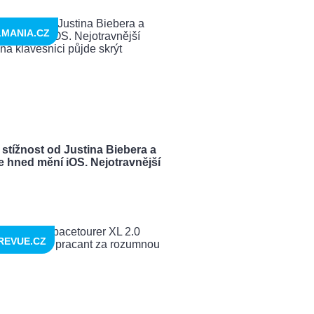
LMANIA.CZ
 stížnost od Justina Biebera a
e hned mění iOS. Nejotravnější
REVUE.CZ