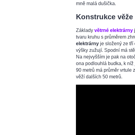
mně malá dušička.
Konstrukce věže 
Základy
větrné elektrárny
tvaru kruhu s průměrem zhr
elektrárny
je složený ze tř
výšky zužují. Spodní má st
Na nejvyšším je pak na o
ona podlouhlá budka, k níž je
90 metrů má průměr vrtule z
věží dalších 50 metrů.