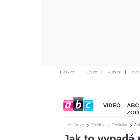
Blesk.cz
E15.cz
Auto.cz
iSpo
VIDEO
ABC
ZOO
Ábíčko.cz
Přečti si
Technika
Jak
Jak to vypadá n