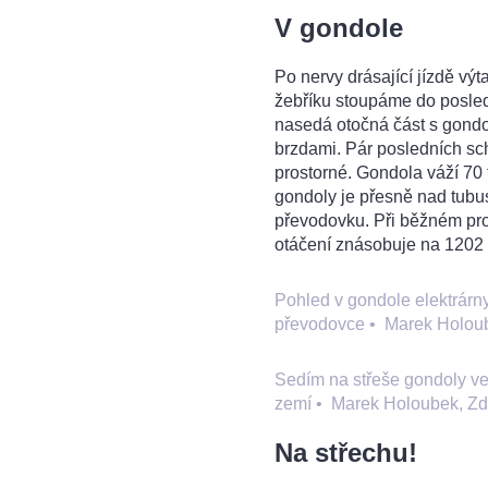
V gondole
Po nervy drásající jízdě v
žebříku stoupáme do posle
nasedá otočná část s gondol
brzdami. Pár posledních sch
prostorné. Gondola váží 70 tu
gondoly je přesně nad tubu
převodovku. Při běžném pro
otáčení znásobuje na 1202
Pohled v gondole elektrárny
převodovce
•
Marek Holou
Sedím na střeše gondoly ve
zemí
•
Marek Holoubek, Z
Na střechu!