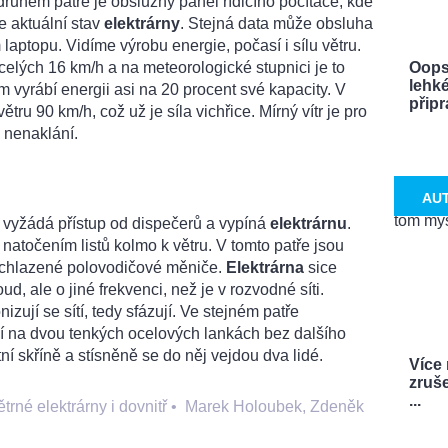
druhém patře je obslužný panel řídicího počítače, kde
e aktuální stav
elektrárny
. Stejná data může obsluha
laptopu. Vidíme výrobu energie, počasí i sílu větru.
Oops
ecelých 16 km/h a na meteorologické stupnici je to
lehké
m vyrábí energii asi na 20 procent své kapacity. V
připra
tru 90 km/h, což už je síla vichřice. Mírný vítr je pro
e nenaklání.
AU
k vyžádá přístup od dispečerů a vypíná
elektrárnu
.
natočením listů kolmo k větru. V tomto patře jsou
 chlazené polovodičové měniče.
Elektrárna
sice
oud, ale o jiné frekvenci, než je v rozvodné síti.
zují se sítí, tedy sfázují. Ve stejném patře
í na dvou tenkých ocelových lankách bez dalšího
tní skříně a stísněně se do něj vejdou dva lidé.
Více
zruš
...
trné elektrárny i dovnitř
•
Marek Holoubek, Zdeněk