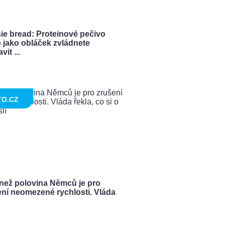
ie bread: Proteinové pečivo
 jako obláček zvládnete
vit ...
TO.CZ
 než polovina Němců je pro
ení neomezené rychlosti. Vláda