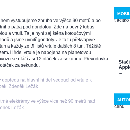
MOBI
ýtahem vystupujeme zhruba ve výšce 80 metrů a po
dního patra pod gondolou. Zde na pevný tubus
ou a vrtulí. Ta je nyní zajištěna kotoučovými
odů a jsme uvnitř gondoly. Je to tu překvapivě
n a každý ze tří listů vrtule dalších 8 tun. Těžiště
sem. Hřídel vrtule je napojena na planetovou
vozu se otáčí asi 12 otáček za sekundu. Převodovka
Stačí
 otáček za sekundu.
Appl
...
 dopředu na hlavní hřídel vedoucí od vrtule k
bek, Zdeněk Ležák
AUTO
trné elektrárny ve výšce více než 90 metrů nad
deněk Ležák