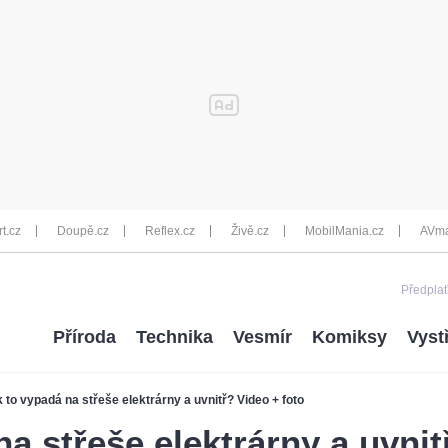
rt.cz
Doupě.cz
Reflex.cz
Živě.cz
MobilMania.cz
AVma
Předplať
Příroda
Technika
Vesmír
Komiksy
Vyst
 to vypadá na střeše elektrárny a uvnitř? Video + foto
a střeše elektrárny a uvnit