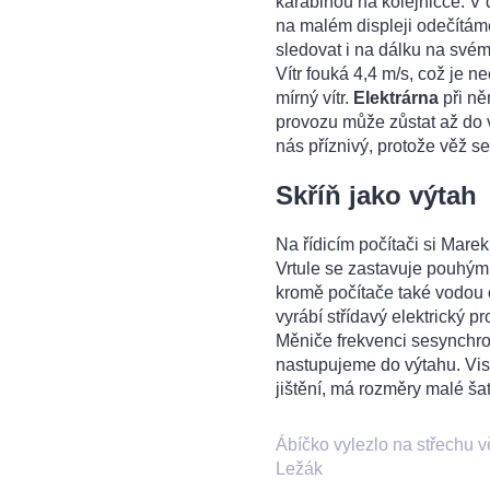
karabinou na kolejničce. V 
na malém displeji odečítám
sledovat i na dálku na svém 
Vítr fouká 4,4 m/s, což je n
mírný vítr.
Elektrárna
při ně
provozu může zůstat až do vě
nás příznivý, protože věž s
Skříň jako výtah
Na řídicím počítači si Mare
Vrtule se zastavuje pouhým 
kromě počítače také vodou
vyrábí střídavý elektrický pr
Měniče frekvenci sesynchroni
nastupujeme do výtahu. Vis
jištění, má rozměry malé ša
Ábíčko vylezlo na střechu vě
Ležák