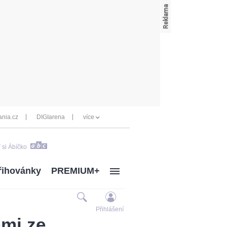
nia.cz
DIGIarena
více
 si Ábíčko
řihovánky
PREMIUM+
Přihlášení
ami ze