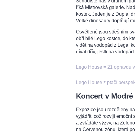
Schodiště nás v druhém pa
říká Mistrovská galerie. Nadš
kostek. Jeden je z Dupla, d
Velké dinosaury doplňují m
Osvětlené jsou střešními sv
obří bílé Lego kostce, do kt
vidět na vodopád z Lega, k
dívat dřív, jestli na vodop
Lego House = 21 opravdu v
Lego House z ptačí perspek
Koncert v Modré
Expozice jsou rozděleny na
vyjádřit, což rozvíjí emoční
a zvládáte výzvy, na Zeleno
na Červenou zónu, která pod