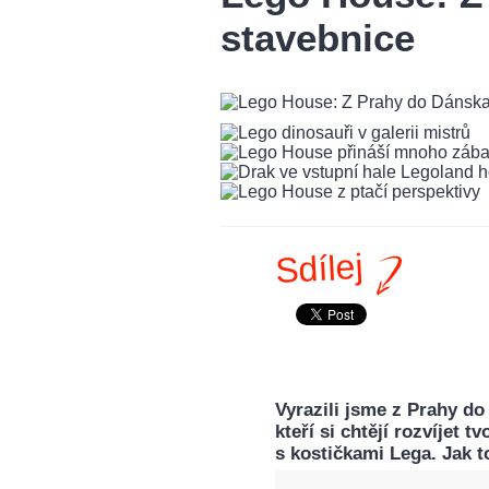
stavebnice
Sdílej
Vyrazili jsme z Prahy do
kteří si chtějí rozvíjet
s kostičkami Lega. Jak