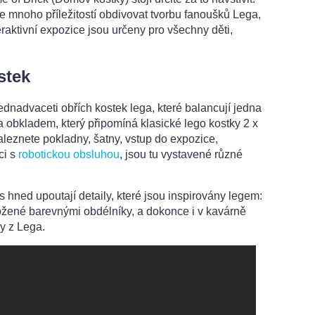
e mnoho příležitostí obdivovat tvorbu fanoušků Lega,
nteraktivní expozice jsou určeny pro všechny děti,
stek
dnadvaceti obřích kostek lega, které balancují jedna
a obkladem, který připomíná klasické lego kostky 2 x
naleznete pokladny, šatny, vstup do expozice,
ci s
robotickou obsluhou
, jsou tu vystavené různé
ás hned upoutají detaily, které jsou inspirovány legem:
ložené barevnými obdélníky, a dokonce i v kavárně
ny z Lega.