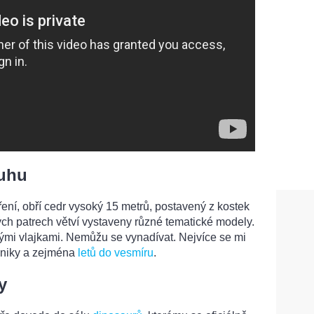
uhu
ření, obří cedr vysoký 15 metrů, postavený z kostek
ých patrech větví vystaveny různé tematické modely.
ými vlajkami. Nemůžu se vynadívat. Nejvíce se mi
chniky a zejména
letů do vesmíru
.
y