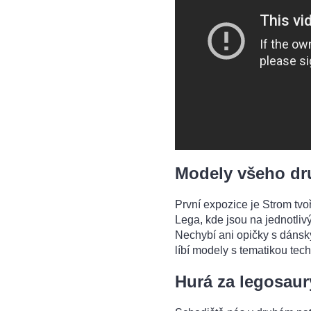
Modely všeho dr
První expozice je Strom tvo
Lega, kde jsou na jednotliv
Nechybí ani opičky s dánsk
líbí modely s tematikou te
Hurá za legosaur