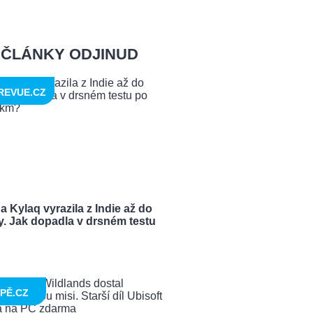
ČLÁNKY ODJINUD
REVUE.CZ
 Kylaq vyrazila z Indie až do
y. Jak dopadla v drsném testu
PĚ.CZ