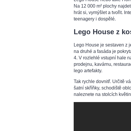
Na 12 000 m² plochy najdet
hrát si, vymýšlet a tvořit. I
teenagery i dospělé.
Lego House z ko
Lego House je sestaven z je
na druhé a fasáda je pokryt
4. V rozlehlé vstupní hale 
prodejnu, kavárnu, restaura
lego artefakty.
Tak rychle dovnitř. Určitě v
šatní skříňky, schodiště ob
naleznete na stolcích květi