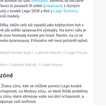
tře dovede do sálu
dinosaurů
, kterému se oficiálně
enci tu postavili tři velké
tyranosaury
z různých
ruhý z kostek Lego SEM a třetí z
Lego Technics
.
enší modely.
ětlíky, takže celý sál vypadá jako kdybychom byli v
eré jde světlo spojovacími výstupky. Na konci sálu je
de jsou hromady kostek pro hraní. Nevím, na co se
ád nebo tyranosaury. Průvodce mě musí pohánět vpřed.
elkých kostek lega
•
Lubomír Macek, © Lego House
tivy
•
Lubomír Macek, © Lego House
 zóně
 Žlutou zónu, kde se můžete pomocí Lego kostek
 schopnosti, na Modrou zónu, ve které řešíte problémy
u zónu, která stimuluje vaše sociální schopnosti, a
poruje vaši tvořivost.