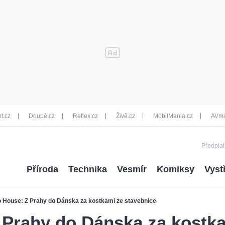
rt.cz
Doupě.cz
Reflex.cz
Živě.cz
MobilMania.cz
AVma
Předplať
Příroda
Technika
Vesmír
Komiksy
Vyst
 House: Z Prahy do Dánska za kostkami ze stavebnice
 Prahy do Dánska za kostk