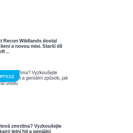
t Recon Wildlands dostal
šení a novou misi. Starší díl
t ...
PTY.CZ
tová zmrzlina? Vyzkoušejte
aný letní hit a geniální