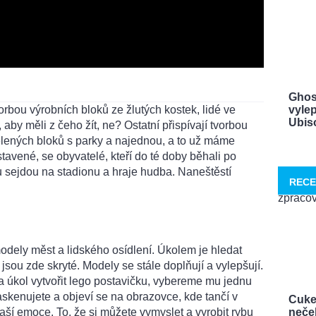
Ghos
orbou výrobních bloků ze žlutých kostek, lidé ve
vylep
Ubisof
aby měli z čeho žít, ne? Ostatní přispívají tvorbou
lených bloků s parky a najednou, a to už máme
avené, se obyvatelé, kteří do té doby běhali po
du sejdou na stadionu a hraje hudba. Naneštěstí
RECE
odely měst a lidského osídlení. Úkolem je hledat
 jsou zde skryté. Modely se stále doplňují a vylepšují.
 úkol vytvořit lego postavičku, vybereme mu jednu
askenujete a objeví se na obrazovce, kde tančí v
Cuke
neček
ší emoce. To, že si můžete vymyslet a vyrobit rybu