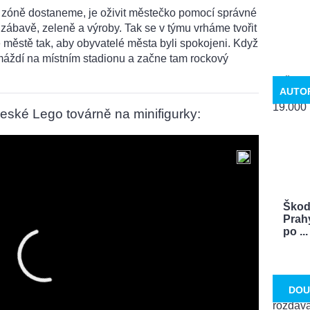
ré zóně dostaneme, je oživit městečko pomocí správné
zábavě, zeleně a výroby. Tak se v týmu vrháme tvořit
 městě tak, aby obyvatelé města byli spokojeni. Když
omáždí na místním stadionu a začne tam rockový
AUTO
eské Lego továrně na minifigurky:
Škoda
Prah
po ...
DOU