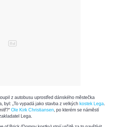
toupil z autobusu uprostřed dánského městečka
a, byl: „To vypadá jako stavba z velkých
kostek Lega
.
nitř?“
Ole Kirk Christiansen
, po kterém se náměstí
 zakladatel Lega.
f Brick (Domov kostky) stojí určitě za to navštívit.