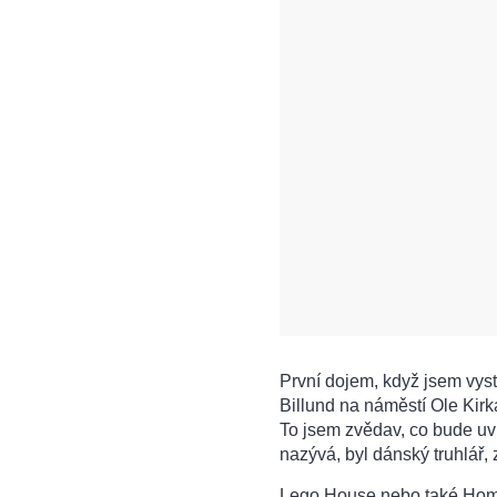
První dojem, když jsem vys
Billund na náměstí Ole Kirk
To jsem zvědav, co bude uv
nazývá, byl dánský truhlář,
Lego House nebo také Home o