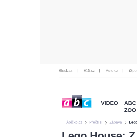
Blesk.cz
E15.cz
Auto.cz
iSpo
VIDEO
ABC
ZOO
Ábíčko.cz
Přečti si
Zábava
Lego
Lego House: Z