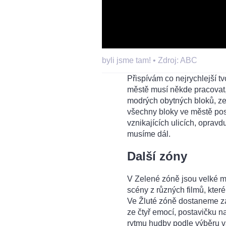
byli jsme tam! •
Zdroj: ABC
Přispívám co nejrychlejší tv
městě musí někde pracovat, 
modrých obytných bloků, ze
všechny bloky ve městě post
vznikajících ulicích, oprav
musíme dál.
Další zóny
V Zelené zóně jsou velké m
scény z různých filmů, které
Ve Žluté zóně dostaneme za
ze čtyř emocí, postavičku n
rytmu hudby podle výběru va