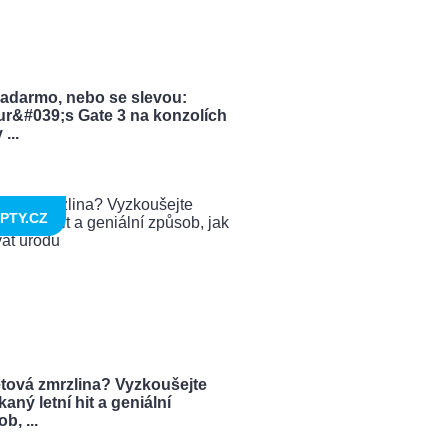
zadarmo, nebo se slevou:
ur&#039;s Gate 3 na konzolích
...
PTY.CZ
tová zmrzlina? Vyzkoušejte
aný letní hit a geniální
b, ...