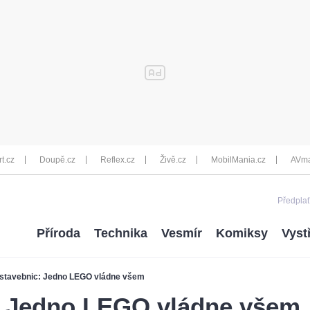
rt.cz
Doupě.cz
Reflex.cz
Živě.cz
MobilMania.cz
AVma
Předplať
Příroda
Technika
Vesmír
Komiksy
Vyst
stavebnic: Jedno LEGO vládne všem
: Jedno LEGO vládne všem