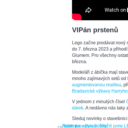
VIPán prstenů
Lego začne prodávat nový s
do 7. března 2023 a přiho
Glumem. Pro všechny ostat
března.
Modeláři z ábíčka mají stav
mnoho zajímavých setů od
augmentovanou realitou
, p
Bradavické výbavy Harryho
V jednom z minulých čísel
dárek
. A nedávno nás taky 
Sleduj novinky o stavebni