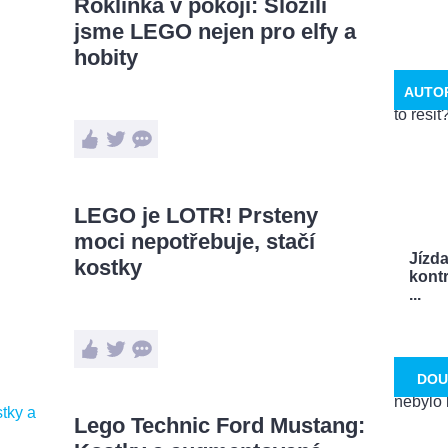
Roklinka v pokoji: Složili
jsme LEGO nejen pro elfy a
hobity
AUTO
LEGO je LOTR! Prsteny
moci nepotřebuje, stačí
Jízd
kostky
kontr
...
DOU
Lego Technic Ford Mustang: