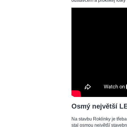
odstavcem a proklikej fotky 
Osmý největší L
Na stavbu Roklinky je třeba
stal osmou největší stavebn