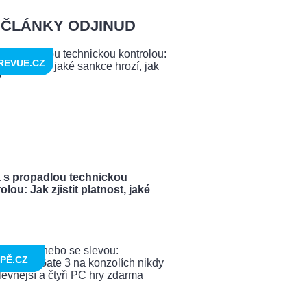
ČLÁNKY ODJINUD
REVUE.CZ
a s propadlou technickou
olou: Jak zjistit platnost, jaké
PĚ.CZ