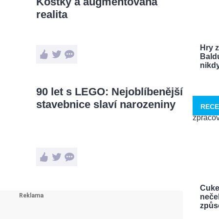
Kostky a augmentovaná
realita
Hry 
Bald
nikdy 
90 let s LEGO: Nejoblíbenější
stavebnice slaví narozeniny
RECE
Cuke
neček
způso