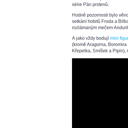
série Pán prstenů.
Hodně pozornosti bylo věno
setkání hobitů Froda a Bil
rozlámaným mečem Andurilem 
A jako vždy bodují
mini figu
(kromě Aragorna, Boromira 
Křepelka, Smíšek a Pipin), 