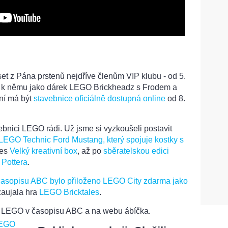
et z Pána prstenů nejdříve členům VIP klubu - od 5.
dí k němu jako dárek LEGO Brickheadz s Frodem a
ní má být
stavebnice oficiálně dostupná online
od 8.
ebnici LEGO rádi. Už jsme si vyzkoušeli postavit
LEGO Technic Ford Mustang, který spojuje kostky s
řes
Velký kreativní box
, až po
sběratelskou edici
 Pottera
.
časopisu ABC bylo přiloženo LEGO City zdarma jako
zaujala hra
LEGO Bricktales
.
ci LEGO v časopisu ABC a na webu ábíčka.