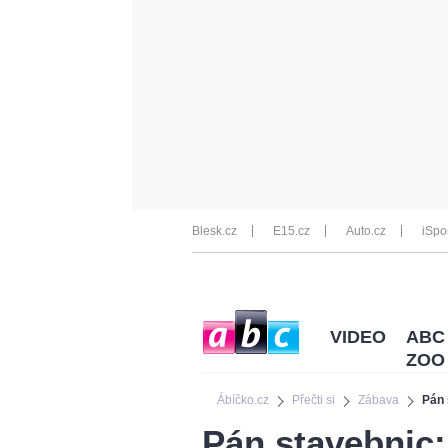
Blesk.cz
E15.cz
Auto.cz
iSpo
VIDEO
ABC
ZOO
Ábíčko.cz
Přečti si
Zábava
Pán 
Pán stavebnic