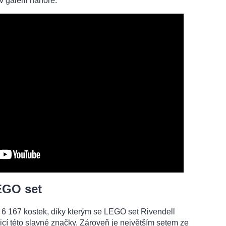
v galerii nahoře.
EGO set
 6 167 kostek, díky kterým se LEGO set Rivendell
icí této slavné značky. Zároveň je největším setem ze