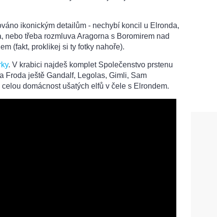
váno ikonickým detailům - nechybí koncil u Elronda,
ba, nebo třeba rozmluva Aragorna s Boromirem nad
(fakt, proklikej si ty fotky nahoře).
rky
. V krabici najdeš komplet Společenstvo prstenu
a Froda ještě Gandalf, Legolas, Gimli, Sam
i celou domácnost ušatých elfů v čele s Elrondem.