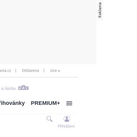
nia.cz
DIGIarena
více
 si Ábíčko
řihovánky
PREMIUM+
Přihlášení