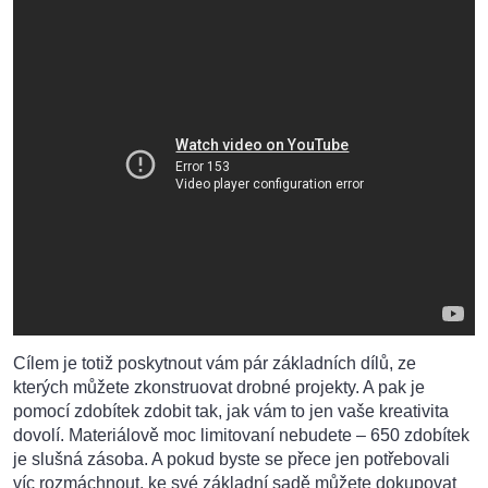
Cílem je totiž poskytnout vám pár základních dílů, ze
kterých můžete zkonstruovat drobné projekty. A pak je
pomocí zdobítek zdobit tak, jak vám to jen vaše kreativita
dovolí. Materiálově moc limitovaní nebudete – 650 zdobítek
je slušná zásoba. A pokud byste se přece jen potřebovali
víc rozmáchnout, ke své základní sadě můžete dokupovat