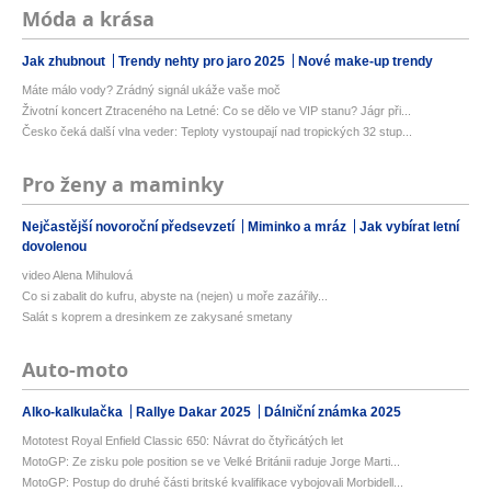
Móda a krása
Jak zhubnout
Trendy nehty pro jaro 2025
Nové make-up trendy
Máte málo vody? Zrádný signál ukáže vaše moč
Životní koncert Ztraceného na Letné: Co se dělo ve VIP stanu? Jágr při...
Česko čeká další vlna veder: Teploty vystoupají nad tropických 32 stup...
Pro ženy a maminky
Nejčastější novoroční předsevzetí
Miminko a mráz
Jak vybírat letní
dovolenou
video Alena Mihulová
Co si zabalit do kufru, abyste na (nejen) u moře zazářily...
Salát s koprem a dresinkem ze zakysané smetany
Auto-moto
Alko-kalkulačka
Rallye Dakar 2025
Dálniční známka 2025
Mototest Royal Enfield Classic 650: Návrat do čtyřicátých let
MotoGP: Ze zisku pole position se ve Velké Británii raduje Jorge Marti...
MotoGP: Postup do druhé části britské kvalifikace vybojovali Morbidell...