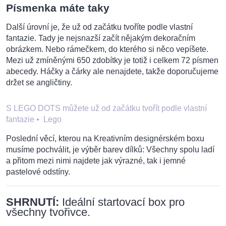
Písmenka máte taky
Další úrovní je, že už od začátku tvoříte podle vlastní
fantazie. Tady je nejsnazší začít nějakým dekoračním
obrázkem. Nebo rámečkem, do kterého si něco vepíšete.
Mezi už zmíněnými 650 zdobítky je totiž i celkem 72 písmen
abecedy. Háčky a čárky ale nenajdete, takže doporučujeme
držet se angličtiny.
S LEGO DOTS můžete už od začátku tvořít podle vlastní
fantazie
•
Lego
Poslední věcí, kterou na Kreativním designérském boxu
musíme pochválit, je výběr barev dílků: Všechny spolu ladí
a přitom mezi nimi najdete jak výrazné, tak i jemné
pastelové odstíny.
SHRNUTÍ:
Ideální startovací box pro
všechny tvořivce.