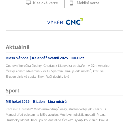
Klasická verze
Mobilní verze
VÝBĚR
Aktuálně
Blesk Vánoce
Kalendář svátků 2025
INFO.cz
Cestovní horečka šlechty: Chuďas z Klatovska otrokářem v Jižní Americe
Český konstruktivismus v exilu. Výstava ukazuje díla umělců, kteří se ...
Erupce sicilské sopky Etny: Ruší desítky letů
Sport
MS hokej 2025
Biatlon
Liga mistrů
Kam míří Haraslín? Místo mrakodrapů oázy, stadion velký jak v Plzni. B...
Manuel před odletem na ME v atletice: Moc bych si přála medaili. Prozr...
Hradecký klenot Umar: jak se dostal do Česka? Bývalý kouč říká: Pokud ...