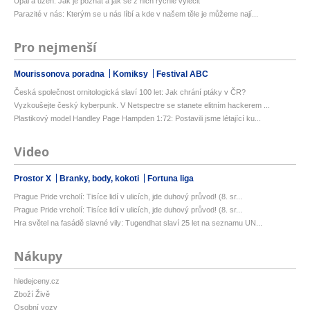
Úpal a úžeh: Jak je poznat a jak se z nich rychle vyléčit
Parazité v nás: Kterým se u nás líbí a kde v našem těle je můžeme nají...
Pro nejmenší
Mourissonova poradna
Komiksy
Festival ABC
Česká společnost ornitologická slaví 100 let: Jak chrání ptáky v ČR?
Vyzkoušejte český kyberpunk. V Netspectre se stanete elitním hackerem ...
Plastikový model Handley Page Hampden 1:72: Postavili jsme létající ku...
Video
Prostor X
Branky, body, kokoti
Fortuna liga
Prague Pride vrcholí: Tisíce lidí v ulicích, jde duhový průvod! (8. sr...
Prague Pride vrcholí: Tisíce lidí v ulicích, jde duhový průvod! (8. sr...
Hra světel na fasádě slavné vily: Tugendhat slaví 25 let na seznamu UN...
Nákupy
hledejceny.cz
Zboží Živě
Osobní vozy