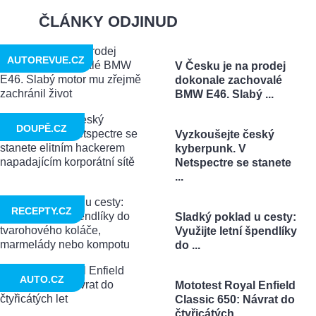
ČLÁNKY ODJINUD
AUTOREVUE.CZ
V Česku je na prodej
dokonale zachovalé
BMW E46. Slabý ...
DOUPĚ.CZ
Vyzkoušejte český
kyberpunk. V
Netspectre se stanete
...
RECEPTY.CZ
Sladký poklad u cesty:
Využijte letní špendlíky
do ...
AUTO.CZ
Mototest Royal Enfield
Classic 650: Návrat do
čtyřicátých ...