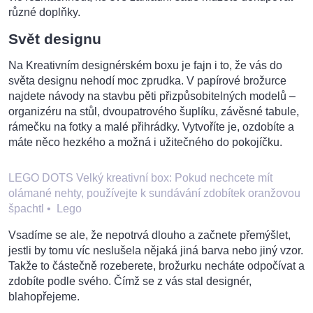
různé doplňky.
Svět designu
Na Kreativním designérském boxu je fajn i to, že vás do
světa designu nehodí moc zprudka. V papírové brožurce
najdete návody na stavbu pěti přizpůsobitelných modelů –
organizéru na stůl, dvoupatrového šuplíku, závěsné tabule,
rámečku na fotky a malé přihrádky. Vytvoříte je, ozdobíte a
máte něco hezkého a možná i užitečného do pokojíčku.
LEGO DOTS Velký kreativní box: Pokud nechcete mít
olámané nehty, používejte k sundávání zdobítek oranžovou
špachtl
•
Lego
Vsadíme se ale, že nepotrvá dlouho a začnete přemýšlet,
jestli by tomu víc neslušela nějaká jiná barva nebo jiný vzor.
Takže to částečně rozeberete, brožurku necháte odpočívat a
zdobíte podle svého. Čímž se z vás stal designér,
blahopřejeme.