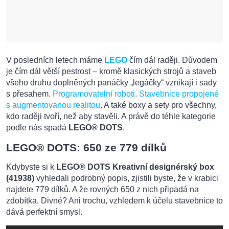
V posledních letech máme
LEGO
čím dál raději. Důvodem
je čím dál větší pestrost – kromě klasických strojů a staveb
všeho druhu doplněných panáčky „legáčky“ vznikají i sady
s přesahem.
Programovatelní roboti
.
Stavebnice propojené
s augmentovanou realitou
. A také boxy a sety pro všechny,
kdo raději tvoří, než aby stavěli. A právě do téhle kategorie
podle nás spadá
LEGO® DOTS
.
LEGO® DOTS: 650 ze 779 dílků
Kdybyste si k
LEGO® DOTS Kreativní designérský box
(41938)
vyhledali podrobný popis, zjistili byste, že v krabici
najdete 779 dílků. A že rovných 650 z nich připadá na
zdobítka. Divné? Ani trochu, vzhledem k účelu stavebnice to
dává perfektní smysl.