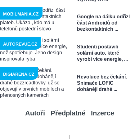
MOBILMANIA.CZ
Google na dálku odřízl
část Androidů od
bezkontaktních ...
AUTOREVUE.CZ
Studenti postavili
solární auto, které
vyrobí více energie, ...
DIGIARENA.CZ
Revoluce bez čekání.
Snímače LOFIC
dohánějí drahé ...
Autoři
Předplatné
Inzerce