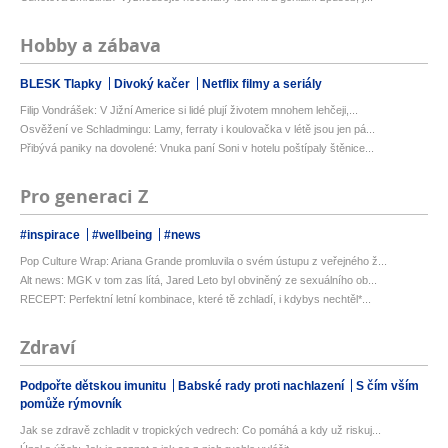
Hobby a zábava
BLESK Tlapky
Divoký kačer
Netflix filmy a seriály
Filip Vondrášek: V Jižní Americe si lidé plují životem mnohem lehčeji,...
Osvěžení ve Schladmingu: Lamy, ferraty i koulovačka v létě jsou jen pá...
Přibývá paniky na dovolené: Vnuka paní Soni v hotelu poštípaly štěnice...
Pro generaci Z
#inspirace
#wellbeing
#news
Pop Culture Wrap: Ariana Grande promluvila o svém ústupu z veřejného ž...
Alt news: MGK v tom zas lítá, Jared Leto byl obviněný ze sexuálního ob...
RECEPT: Perfektní letní kombinace, které tě zchladí, i kdybys nechtěl*...
Zdraví
Podpořte dětskou imunitu
Babské rady proti nachlazení
S čím vším
pomůže rýmovník
Jak se zdravě zchladit v tropických vedrech: Co pomáhá a kdy už riskuj...