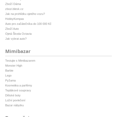
Zboží Dáma
zbozi.blesk.cz
Jak na prohlídku ojetého vozu?
HobbyKompas
Auto pro začátečníka do 100 000 Kč
Zboží Auto
Ojetá Škoda Octavia
Jak vybrat auto?
Mimibazar
Testujte s Mimibazarem
Monster High
Barbie
Lego
Pyžama
Kosmetika a parfémy
Teplákové soupravy
Dětské boty
Ložní povlečení
Bazar nábytku