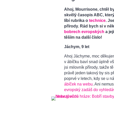
Ahoj, Mourrisone, chtěl b
skvělý časopis ABC, kter
líbí rubrika o
technice
. Js
přírody. Rád bych si v něk
bobrech evropských
a jej
těším na další číslo!
Jáchym, 9 let
Ahoj Jáchyme, moc děkujeme
v ábíčku baví snad úplně vše
jsi milovník přírody, takže 
právě jeden takový by sis př
poprvé v letech, kdy se u 
ábíček na webu
. Ani nemusí
evropský zadáš do vyhledá