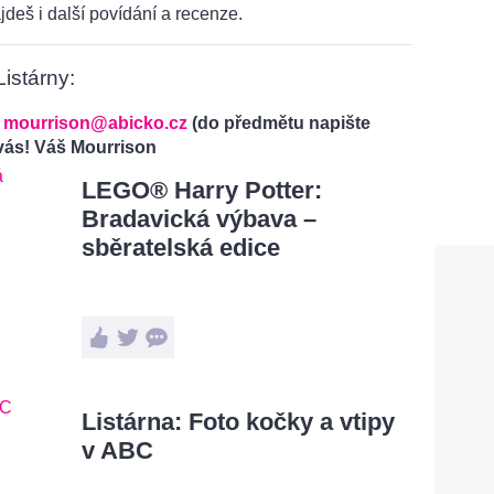
jdeš i další povídání a recenze.
istárny:
l
mourrison@abicko.cz
(do předmětu napište
vás! Váš Mourrison
LEGO® Harry Potter:
Bradavická výbava –
sběratelská edice
Listárna: Foto kočky a vtipy
v ABC