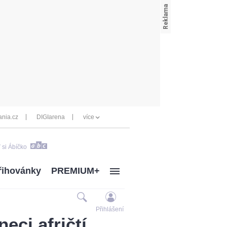
nia.cz
DIGIarena
více
 si Ábíčko
řihovánky
PREMIUM+
Přihlášení
eci afričtí,