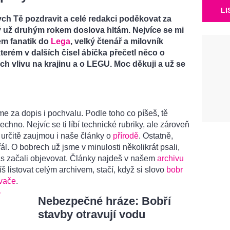
LI
ych Tě pozdravit a celé redakci poděkovat za
ý už druhým rokem doslova hltám. Nejvíce se mi
em fanatik do
Lega
, velký čtenář a milovník
terém v dalších čísel ábíčka přečetl něco o
ich vlivu na krajinu a o LEGU. Moc děkuji a už se
 za dopis i pochvalu. Podle toho co píšeš, tě
chno. Nejvíc se ti líbí technické rubriky, ale zároveň
tě určitě zaujmou i naše články o
přírodě
. Ostatně,
ál. O bobrech už jsme v minulosti několikrát psali,
nás začali objevovat. Články najdeš v našem
archivu
š listovat celým archivem, stačí, když si slovo
bobr
vače
.
Nebezpečné hráze: Bobří
stavby otravují vodu