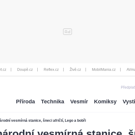
rt.cz
Doupě.cz
Reflex.cz
Živě.cz
MobilMania.cz
AVma
Předplať
Příroda
Technika
Vesmír
Komiksy
Vyst
árodní vesmírná stanice, šneci afričtí, Lego a bobři
árodní vesmírná stanice, šn