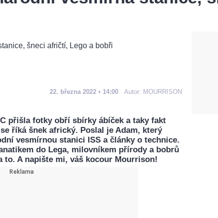
22. března 2022 • 14:00
Autor:
MOURRISON
 přišla fotky obří sbírky ábíček a taky fakt
se říká šnek africký. Poslal je Adam, který
dní vesmírnou stanici ISS a články o technice.
anatikem do Lega, milovníkem přírody a bobrů
to. A napište mi, váš kocour Mourrison!