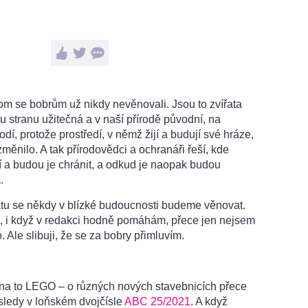
hom se bobrům už nikdy nevěnovali. Jsou to zvířata
u stranu užitečná a v naší přírodě původní, na
dí, protože prostředí, v němž žijí a budují své hráze,
ěnilo. A tak přírodovědci a ochranáři řeší, kde
í a budou je chránit, a odkud je naopak budou
.
tu se někdy v blízké budoucnosti budeme věnovat.
víš, i když v redakci hodně pomáhám, přece jen nejsem
. Ale slibuji, že se za bobry přimluvím.
na to LEGO – o různých nových stavebnicích přece
sledy v loňském dvojčísle
ABC 25/2021
. A když