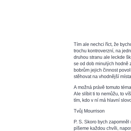
Tím ale nechci říct, že byc
trochu kontroverzní, na jedn
druhou stranu ale leckde ško
se od dob minulých hodně zm
bobrům jejich činnost povol
stěhovat na vhodnější místa
A možná právě tomuto téma
Ale slíbit ti to nemůžu, to 
tím, kdo v ní má hlavní slovo
Tvůj Mourrison
P. S. Skoro bych zapomněl 
píšeme každou chvíli, napo