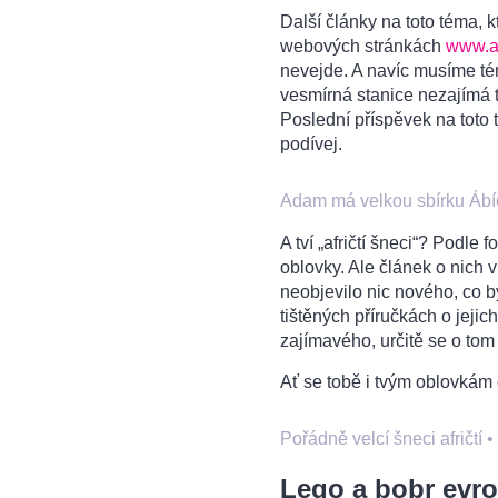
Další články na toto téma, 
webových stránkách
www.ab
nevejde. A navíc musíme tém
vesmírná stanice nezajímá t
Poslední příspěvek na toto 
podívej.
Adam má velkou sbírku Ábí
A tví „afričtí šneci“? Podle 
oblovky. Ale článek o nich
neobjevilo nic nového, co b
tištěných příručkách o jejich
zajímavého, určitě se o tom
Ať se tobě i tvým oblovkám 
Pořádně velcí šneci afričtí
Lego a bobr evr