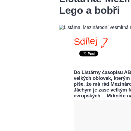
Lego a bobři
Sdílej
Do Listárny časopisu ABC
velkých oblovek, kterým 
píše, že má rád Mezináro
Jáchym je zase velkým f
evropských… Mrkněte na 