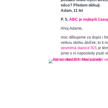
něco? Předem děkuji.
Adam, 11 let
P. S.
ABC je nejlepší časo
Ahoj Adame,
moc děkujeme za dopis i fotk
velkou sbírku ábíček, to ti 
vesmírná stanice ISS
je tém
jsme o ní naposledy psali v