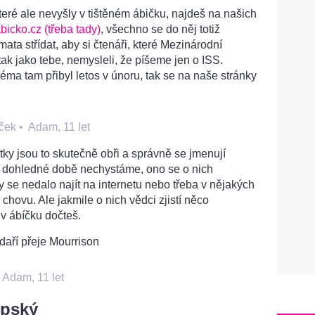
které ale nevyšly v tištěném ábičku, najdeš na našich
icko.cz (třeba tady)
, všechno se do něj totiž
ata střídat, aby si čtenáři, které Mezinárodní
ak jako tebe, nemysleli, že píšeme jen o ISS.
téma tam přibyl letos v únoru, tak se na naše stránky
ček
•
Adam, 11 let
fotky jsou to skutečně obři a správně se jmenují
 v dohledné době nechystáme, ono se o nich
y se nedalo najít na internetu nebo třeba v nějakých
 chovu. Ale jakmile o nich vědci zjistí něco
 v ábíčku dočteš.
daří přeje Mourrison
•
Adam, 11 let
opský