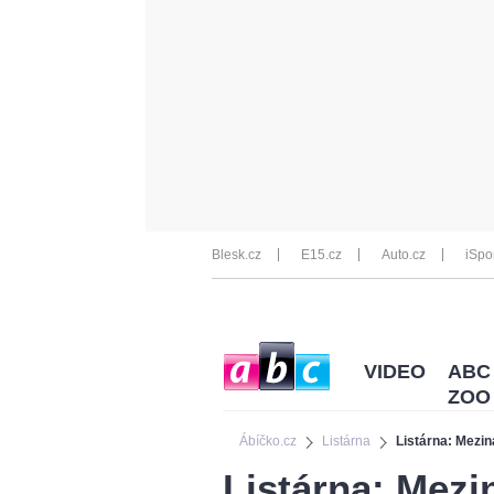
Blesk.cz
E15.cz
Auto.cz
iSpo
VIDEO
ABC
ZOO
Ábíčko.cz
Listárna
Listárna: Mezin
Listárna: Mezin