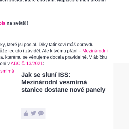
pis
na světě!!
y, které jsi poslal. Díky tatínkovi máš opravdu
může leckdo i závidět. Ale k tvému přání –
Mezinárodní
a, kterému se věnujeme docela pravidelně. V ábíčku
loni v
ABC č. 13/2021
:
Jak se sluní ISS:
Mezinárodní vesmírná
stanice dostane nové panely