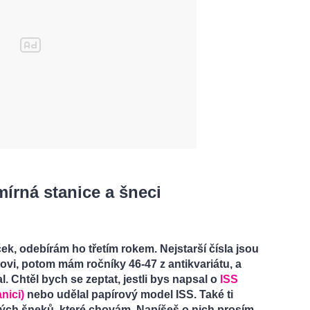
írná stanice a šneci
ek, odebírám ho třetím rokem. Nejstarší čísla jsou
tovi, potom mám ročníky 46-47 z antikvariátu, a
l. Chtěl bych se zeptat, jestli bys napsal o
ISS
nici)
nebo udělal papírový model ISS. Také ti
kých šneků, které chovám. Napíšeš o nich prosím