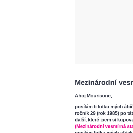
Mezinárodní vesm
Ahoj Mourisone,
posílám ti fotku mých ábíč
ročník 29 (rok 1985) po tá
další, které jsem si kupova
(Mezinárodní vesmírná sta
posílám fotku mých afric