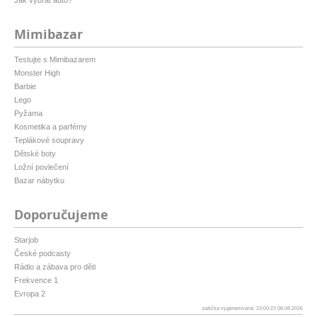
Jak vybrat auto?
Mimibazar
Testujte s Mimibazarem
Monster High
Barbie
Lego
Pyžama
Kosmetika a parfémy
Teplákové soupravy
Dětské boty
Ložní povlečení
Bazar nábytku
Doporučujeme
Starjob
České podcasty
Rádio a zábava pro děti
Frekvence 1
Evropa 2
patička vygenerovaná: 23:00:23 08.08.2026