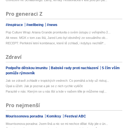
Osvěžení ve Schladmingu: Lamy, ferraty i koulovačka v létě jsou jen pá...
Pro generaci Z
#inspirace
#wellbeing
#news
Pop Culture Wrap: Ariana Grande promluvila o svém ústupu z veřejného ž...
Alt news: MGK v tom zas lítá, Jared Leto byl obviněný ze sexuálního ob...
RECEPT: Perfektní letní kombinace, které tě zchladí, i kdybys nechtěl*...
Zdraví
Podpořte dětskou imunitu
Babské rady proti nachlazení
S čím vším
pomůže rýmovník
Jak se zdravě zchladit v tropických vedrech: Co pomáhá a kdy už riskuj...
Úpal a úžeh: Jak je poznat a jak se z nich rychle vyléčit
Parazité v nás: Kterým se u nás líbí a kde v našem těle je můžeme nají...
Pro nejmenší
Mourissonova poradna
Komiksy
Festival ABC
Mourrisonova poradna: Jsem líná a nic se mi nechce dělat: Kdy jde o ún...