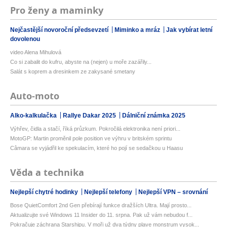
Pro ženy a maminky
Nejčastější novoroční předsevzetí
Miminko a mráz
Jak vybírat letní
dovolenou
video Alena Mihulová
Co si zabalit do kufru, abyste na (nejen) u moře zazářily...
Salát s koprem a dresinkem ze zakysané smetany
Auto-moto
Alko-kalkulačka
Rallye Dakar 2025
Dálniční známka 2025
Výhřev, čidla a stačí, říká průzkum. Pokročilá elektronika není priori...
MotoGP: Martin proměnil pole position ve výhru v britském sprintu
Câmara se vyjádřil ke spekulacím, které ho pojí se sedačkou u Haasu
Věda a technika
Nejlepší chytré hodinky
Nejlepší telefony
Nejlepší VPN – srovnání
Bose QuietComfort 2nd Gen přebírají funkce dražších Ultra. Mají prosto...
Aktualizujte své Windows 11 Insider do 11. srpna. Pak už vám nebudou f...
Pokračuje záchrana Starshipu. V moři už dva týdny plave monstrum vysok...