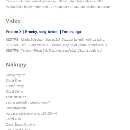
Česká společnost ornitologická slaví 100 let: Jak chrání ptáky v ČR?
Vyzkoušejte český kyberpunk. V Netspectre se stanete elitním hackerem ...
Video
Prostor X
Branky, body, kokoti
Fortuna liga
SESTŘIH: Mladá Boleslav - Sparta 2:0. Bezzubí Letenští opět ztratili. ...
SESTŘIH: Zlín - Bohemians 0:2. Klokani mají první výhru, premiérovou t...
SESTŘIH: Teplice - Plzeň 5:5. Bláznivá přestřelka, Viktoria vedla o tř...
Nákupy
hledejceny.cz
Zboží Živě
Osobní vozy
Zboží Dáma
zbozi.blesk.cz
Jak na prohlídku ojetého vozu?
HobbyKompas
Auto pro začátečníka do 100 000 Kč
Zboží Auto
Ojetá Škoda Octavia