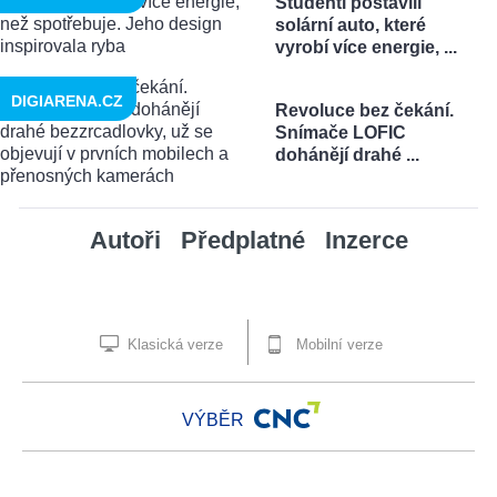
Studenti postavili
solární auto, které
vyrobí více energie, ...
DIGIARENA.CZ
Revoluce bez čekání.
Snímače LOFIC
dohánějí drahé ...
Autoři
Předplatné
Inzerce
Klasická verze
Mobilní verze
VÝBĚR