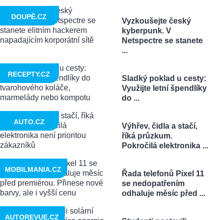
DOUPĚ.CZ
Vyzkoušejte český
kyberpunk. V
Netspectre se stanete
...
RECEPTY.CZ
Sladký poklad u cesty:
Využijte letní špendlíky
do ...
AUTO.CZ
Výhřev, čidla a stačí,
říká průzkum.
Pokročilá elektronika ...
MOBILMANIA.CZ
Řada telefonů Pixel 11
se nedopatřením
odhaluje měsíc před ...
AUTOREVUE.CZ