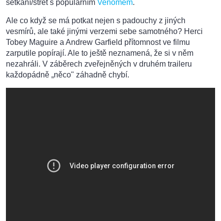
setkání/střet s populárním
Venomem
.
Ale co když se má potkat nejen s padouchy z jiných
vesmírů, ale také jinými verzemi sebe samotného? Herci
Tobey Maguire a Andrew Garfield přítomnost ve filmu
zarputile popírají. Ale to ještě neznamená, že si v něm
nezahráli. V záběrech zveřejněných v druhém traileru
každopádně „něco" záhadně chybí.