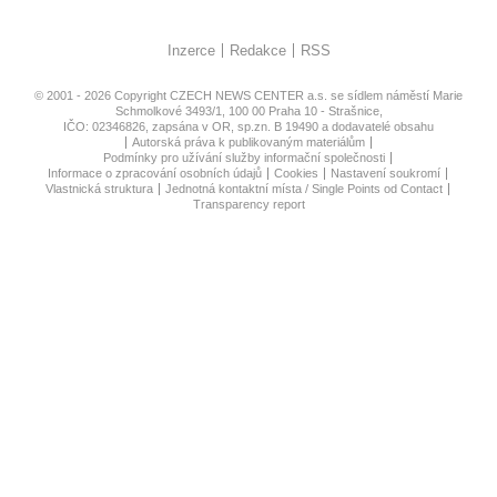
Inzerce
Redakce
RSS
© 2001 - 2026 Copyright
CZECH NEWS CENTER a.s.
se sídlem náměstí Marie
Schmolkové 3493/1, 100 00 Praha 10 - Strašnice,
IČO: 02346826, zapsána v OR, sp.zn. B 19490 a dodavatelé obsahu
Autorská práva k publikovaným materiálům
Podmínky pro užívání služby informační společnosti
Informace o zpracování osobních údajů
Cookies
Nastavení soukromí
Vlastnická struktura
Jednotná kontaktní místa / Single Points od Contact
Transparency report