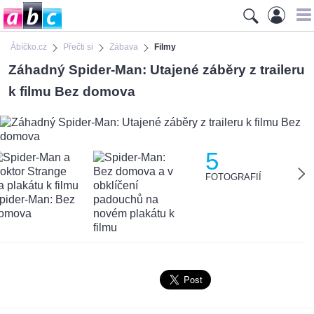
Ábíčko.cz
Přečti si
Zábava
Filmy
Záhadný Spider-Man: Utajené záběry z traileru
k filmu Bez domova
5
FOTOGRAFIÍ