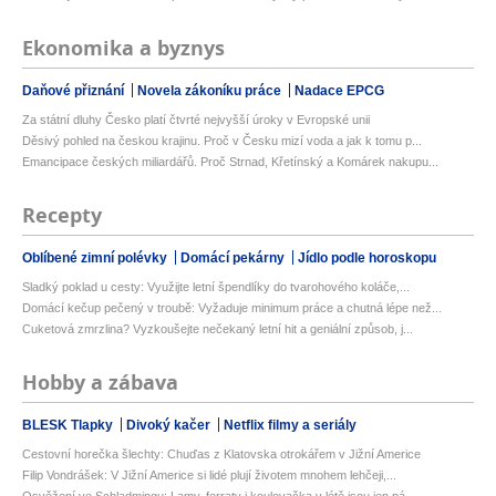
Ekonomika a byznys
Daňové přiznání
Novela zákoníku práce
Nadace EPCG
Za státní dluhy Česko platí čtvrté nejvyšší úroky v Evropské unii
Děsivý pohled na českou krajinu. Proč v Česku mizí voda a jak k tomu p...
Emancipace českých miliardářů. Proč Strnad, Křetínský a Komárek nakupu...
Recepty
Oblíbené zimní polévky
Domácí pekárny
Jídlo podle horoskopu
Sladký poklad u cesty: Využijte letní špendlíky do tvarohového koláče,...
Domácí kečup pečený v troubě: Vyžaduje minimum práce a chutná lépe než...
Cuketová zmrzlina? Vyzkoušejte nečekaný letní hit a geniální způsob, j...
Hobby a zábava
BLESK Tlapky
Divoký kačer
Netflix filmy a seriály
Cestovní horečka šlechty: Chuďas z Klatovska otrokářem v Jižní Americe
Filip Vondrášek: V Jižní Americe si lidé plují životem mnohem lehčeji,...