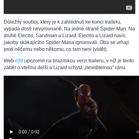
Důležitý souboj, který je k zahlédnutí ke konci traileru,
vypadá dosti nevyrovnaně. Na jedné straně Spider-Man. Na
druhé Electro, Sandman a Lizard. Electro a Lizard navíc
jakoby skákajícího Spider-Mana ignorovali. Oba se vrhají
proti něčemu nebo někomu, co tam není (vidět).
Web
iO9
upozornil na brazilskou verzi traileru, v níž je tento
záběr o vteřinu delší a Lizard schytá „neviditelnou” ránu.