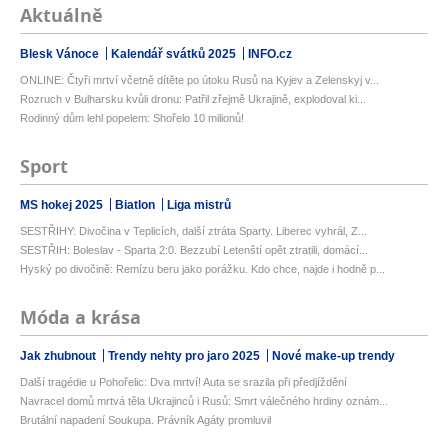
Aktuálně
Blesk Vánoce
Kalendář svátků 2025
INFO.cz
ONLINE: Čtyři mrtví včetně dítěte po útoku Rusů na Kyjev a Zelenskyj v...
Rozruch v Bulharsku kvůli dronu: Patřil zřejmě Ukrajině, explodoval ki...
Rodinný dům lehl popelem: Shořelo 10 milionů!
Sport
MS hokej 2025
Biatlon
Liga mistrů
SESTŘIHY: Divočina v Teplicích, další ztráta Sparty. Liberec vyhrál, Z...
SESTŘIH: Boleslav - Sparta 2:0. Bezzubí Letenští opět ztratili, domácí...
Hyský po divočině: Remízu beru jako porážku. Kdo chce, najde i hodně p...
Móda a krása
Jak zhubnout
Trendy nehty pro jaro 2025
Nové make-up trendy
Další tragédie u Pohořelic: Dva mrtví! Auta se srazila při předjíždění
Navracel domů mrtvá těla Ukrajinců i Rusů: Smrt válečného hrdiny oznám...
Brutální napadení Soukupa. Právník Agáty promluvil