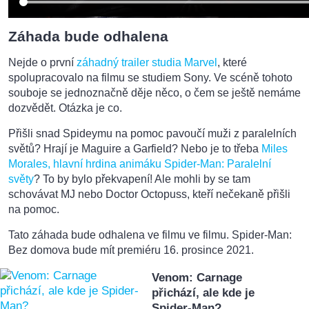
Záhada bude odhalena
Nejde o první
záhadný trailer studia Marvel
, které
spolupracovalo na filmu se studiem Sony. Ve scéně tohoto
souboje se jednoznačně děje něco, o čem se ještě nemáme
dozvědět. Otázka je co.
Přišli snad Spideymu na pomoc pavoučí muži z paralelních
světů? Hrají je Maguire a Garfield? Nebo je to třeba
Miles
Morales, hlavní hrdina animáku Spider-Man: Paralelní
světy
? To by bylo překvapení! Ale mohli by se tam
schovávat MJ nebo Doctor Octopuss, kteří nečekaně přišli
na pomoc.
Tato záhada bude odhalena ve filmu ve filmu. Spider-Man:
Bez domova bude mít premiéru 16. prosince 2021.
Venom: Carnage
přichází, ale kde je
Spider-Man?