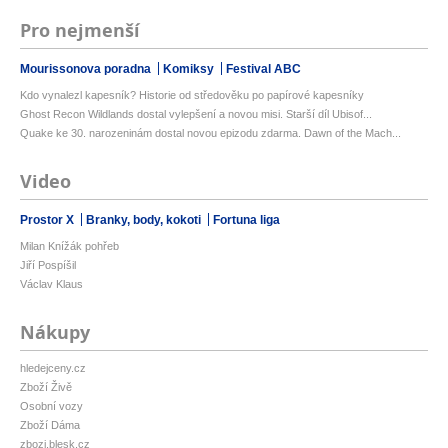
Pro nejmenší
Mourissonova poradna
Komiksy
Festival ABC
Kdo vynalezl kapesník? Historie od středověku po papírové kapesníky
Ghost Recon Wildlands dostal vylepšení a novou misi. Starší díl Ubisof...
Quake ke 30. narozeninám dostal novou epizodu zdarma. Dawn of the Mach...
Video
Prostor X
Branky, body, kokoti
Fortuna liga
Milan Knížák pohřeb
Jiří Pospíšil
Václav Klaus
Nákupy
hledejceny.cz
Zboží Živě
Osobní vozy
Zboží Dáma
zbozi.blesk.cz