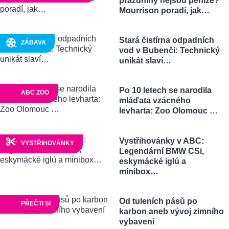
prázdniny nejsou peníze?
Mourrison poradí, jak…
Stará čistírna odpadních
ZÁBAVA
vod v Bubenči: Technický
unikát slaví…
Po 10 letech se narodila
ABC ZOO
mláďata vzácného
levharta: Zoo Olomouc …
Vystřihovánky v ABC:
VYSTŘIHOVÁNKY
Legendární BMW CSi,
eskymácké iglú a
minibox…
Od tuleních pásů po
PŘEČTI SI
karbon aneb vývoj zimního
vybavení