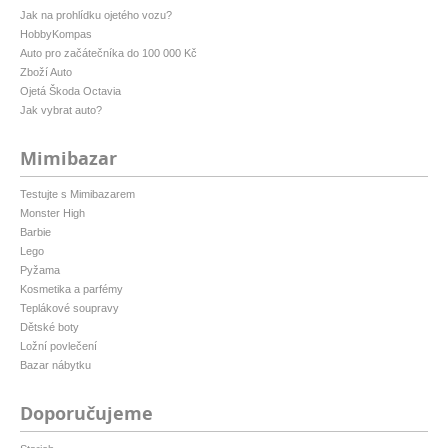
Jak na prohlídku ojetého vozu?
HobbyKompas
Auto pro začátečníka do 100 000 Kč
Zboží Auto
Ojetá Škoda Octavia
Jak vybrat auto?
Mimibazar
Testujte s Mimibazarem
Monster High
Barbie
Lego
Pyžama
Kosmetika a parfémy
Teplákové soupravy
Dětské boty
Ložní povlečení
Bazar nábytku
Doporučujeme