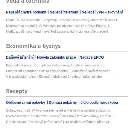
Věda a technika
Nejlepší chytré hodinky
Nejlepší telefony
Nejlepší VPN – srovnání
ChatGPT teď neunavíte. Bezplatná verze má neomezený chat a lepší model...
Microsoft se nepoučil. Ve Windows potichu instaluje OneDrive Photos, k...
Netflix a další na víkend: nový Ted Lasso a akční Lioness. Ale předevš...
Ekonomika a byznys
Daňové přiznání
Novela zákoníku práce
Nadace EPCG
Itálie vyklízí pláže. První plážové kluby mizí, turisté změnu pocítí b...
Potenciální zachránce Soleku zrušil nabídku. Zadlužené solární společn...
V bratislavské rafinerii Slovnaft hořela nádrž, výbuch otřásl okolím
Recepty
Oblíbené zimní polévky
Domácí pekárny
Jídlo podle horoskopu
Cuketová zmrzlina? Vyzkoušejte nečekaný letní hit a geniální způsob, j...
Rychlé buchty s broskvemi: 5 receptů na sladké letní moučníky, které m...
Oopsie bread: Proteinové pečivo lehké jako obláček zvládnete připravit...