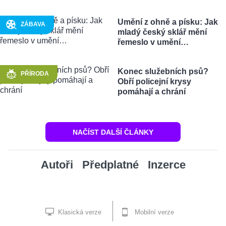
Umění z ohně a písku: Jak
ZÁBAVA
mladý český sklář mění
řemeslo v umění…
Konec služebních psů?
PŘÍRODA
Obří policejní krysy
pomáhají a chrání
NAČÍST DALŠÍ ČLÁNKY
Autoři
Předplatné
Inzerce
Klasická verze
Mobilní verze