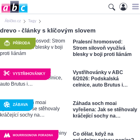
Ábíčko.cz
Tagy
drevo - články s klíčovým slovem
Pralesní hromosvod:
PŘÍRODA
Strom silovoň využívá
blesky v boji proti liánám
Vystřihovánky v ABC
VYSTŘIHOVÁNKY
6/2026: Podskalská
celnice, auto Brutus i…
Záhada soch moai
ZÁBAVA
vyřešena: Jak se stěhovaly
kráčející sochy na…
Co dělat, když na
MOURRISONOVA PORADNA