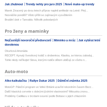
Jak zhubnout
Trendy nehty pro jaro 2025
Nové make-up trendy
Marek Ztracený po dvou letech příprav naplnil amfiteátr na Letné: Plný...
Nesnášíte pondělí? Vědci přišli se zajímavým vysvětlením
Brutální útok v Tanvaldu: Několik pobodaných
Pro ženy a maminky
Nejčastější novoroční předsevzetí
Miminko a mráz
Jak vybírat letní
dovolenou
Okurková limonáda
RECEPT: Kynutý švestkový koláč s drobenkou. Klasika, se kterou zaboduj...
Tohle nikdy neříkejte! Slova, kterými rodiče dětem ubližují ze všeho n...
Auto-moto
Alko-kalkulačka
Rallye Dakar 2025
Dálniční známka 2025
MotoGP: Páteční program ve Velké Británii uzavřel rekordním časem Bezz...
Další klasická corvette s dobrými jízdními vlastnostmi? Mitsuoka znovu...
Problémy Cadillacu s brzdami souvisí podle Bottase s jejich chlazením