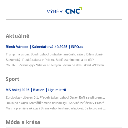
VÝBĚR
Aktuálně
Blesk Vánoce
Kalendář svátků 2025
INFO.cz
Trump má utrum: Soud rozhodl o stavbě tanečního sálu v Bílém domě
Sezemský: Ruská raketa v Polsku. Babiš za ním stojí a co dál?
ONLINE: Zelenskyj v Srbsku a Ukrajina udeřila na další sklad Wildberri...
Sport
MS hokej 2025
Biatlon
Liga mistrů
Zbrojovka - Liberec 0:1. Předehrávku rozhodl Dulay, Bořil se při premi...
Dukla po skalpu Kroměříže vede druhou ligu. Karviná zvítězila v Prostě...
Mistr v premiéře ukázal i Stránského, ten hned úřadoval: Je to pro mě ...
Móda a krása