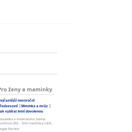
Pro ženy a maminky
ejčastější novoroční
ředsevzetí
Miminko a mráz
ak vybírat letní dovolenou
lasatelka a moderátorka Saskia
urešová (80) - Smrt manžela ji zdrtil...
eggie Burritos