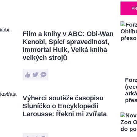
PŘ
Film a knihy v ABC: Obi-Wan
Kenobi, Spící spravedlnost,
Immortal Hulk, Velká kniha
velkých strojů
Forz
(rec
ark
Výherci soutěže časopisu
pře
Sluníčko o Encyklopedii
Larousse: Řekni mi zvířata