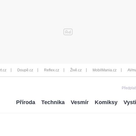
rt.cz
Doupě.cz
Reflex.cz
Živě.cz
MobilMania.cz
AVma
Předplať
Příroda
Technika
Vesmír
Komiksy
Vyst