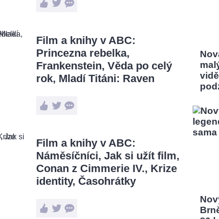
Film a knihy v ABC:
Princezna rebelka,
Nov
Frankenstein, Věda po celý
mal
vidě
rok, Mladí Titáni: Raven
pod
Film a knihy v ABC:
Náměsíčníci, Jak si užít film,
Conan z Cimmerie IV., Krize
identity, Časohrátky
Nový
Brn