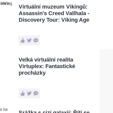
Virtuální muzeum Vikingů:
Assassin’s Creed Vallhala -
Discovery Tour: Viking Age
Velká virtuální realita
Virtuplex: Fantastické
procházky
Srážka s cizí galaxií: Řítí se