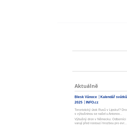
Aktuálně
Blesk Vánoce
Kalendář svátků
2025
INFO.cz
Teroristický útok Rusů v Lipsku!? Dro
s výbušninou se našel u Antonov...
Výbušný dron v Německu: Odborníci
varují před rostoucí hrozbou pro evr...