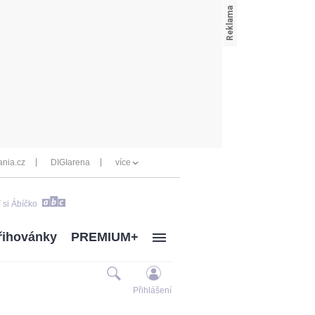
nia.cz
DIGIarena
více
 si Ábíčko
řihovánky
PREMIUM+
Přihlášení