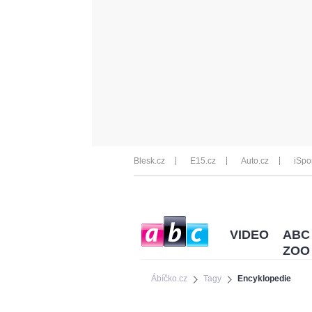
Blesk.cz
E15.cz
Auto.cz
iSpo
VIDEO
ABC
ZOO
Ábíčko.cz
Tagy
Encyklopedie