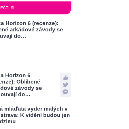
EČTI SI
a Horizon 6
enze): Oblíbené
ádové závody se
souvají do…