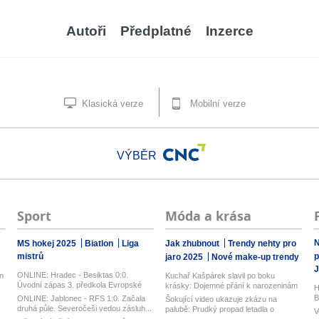
Autoři
Předplatné
Inzerce
Klasická verze
Mobilní verze
VÝBĚR
Sport
Móda a krása
N
MS hokej 2025
Biatlon
Liga
Jak zhubnout
Trendy nehty pro
mistrů
p
jaro 2025
Nové make-up trendy
J
ONLINE: Hradec - Besiktas 0:0.
n
Kuchař Kašpárek slavil po boku
Úvodní zápas 3. předkola Evropské
krásky: Dojemné přání k narozeninám
H
ligy,...
B
ONLINE: Jablonec - RFS 1:0. Začala
Šokující video ukazuje zkázu na
druhá půle. Severočeši vedou zásluh...
palubě: Prudký propad letadla o
V