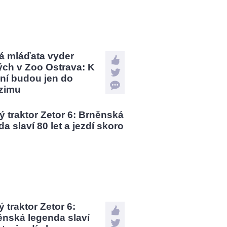
á mláďata vyder
ých v Zoo Ostrava: K
ní budou jen do
zimu
 traktor Zetor 6:
ěnská legenda slaví