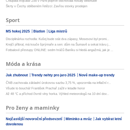
Chlupatá trojčata! Zoo v Plzni poprvé odchovala nosály bělohubé
Škrty v Čechy oblíbeném řetězci: Zavřou stovky prodejen
Sport
MS hokej 2025
Biatlon
Liga mistrů
Disciplinárka rozhodla: Kušej bude stát dva zápasy, Mosesovi byl promi...
Krejčí přibral, má kouče šprýmaře a sen: dům na Šumavě a sekat trávu j...
Fotbalové přestupy ONLINE: sedm hráčů Baníku si hledá angažmá, jak je ...
Móda a krása
Jak zhubnout
Trendy nehty pro jaro 2025
Nové make-up trendy
ČNB zachovala základní úrokovou sazbu 3,75 %, upozornila na inflační r...
Všude to bouchá! František Prachař zažil v letadle horor
Až 48 °C a příchod čtvrté vlny horka. Výhled meteorologů na 10 dní dov...
Pro ženy a maminky
Nejčastější novoroční předsevzetí
Miminko a mráz
Jak vybírat letní
dovolenou