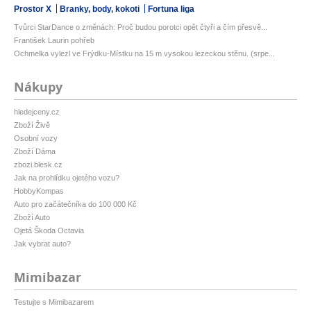
Prostor X
Branky, body, kokoti
Fortuna liga
Tvůrci StarDance o změnách: Proč budou porotci opět čtyři a čím přesvě...
František Laurin pohřeb
Ochmelka vylezl ve Frýdku-Místku na 15 m vysokou lezeckou stěnu. (srpe...
Nákupy
hledejceny.cz
Zboží Živě
Osobní vozy
Zboží Dáma
zbozi.blesk.cz
Jak na prohlídku ojetého vozu?
HobbyKompas
Auto pro začátečníka do 100 000 Kč
Zboží Auto
Ojetá Škoda Octavia
Jak vybrat auto?
Mimibazar
Testujte s Mimibazarem