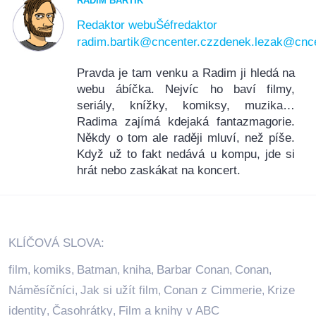
RADIM BARTÍK
Redaktor webu
Šéfredaktor
radim.bartik@cncenter.cz
zdenek.lezak@cnce
Pravda je tam venku a Radim ji hledá na
webu ábíčka. Nejvíc ho baví filmy,
seriály, knížky, komiksy, muzika…
Radima zajímá kdejaká fantazmagorie.
Někdy o tom ale raději mluví, než píše.
Když už to fakt nedává u kompu, jde si
hrát nebo zaskákat na koncert.
KLÍČOVÁ SLOVA:
film
komiks
Batman
kniha
Barbar Conan
Conan
,
,
,
,
,
,
Náměsíčníci
Jak si užít film
Conan z Cimmerie
Krize
,
,
,
identity
Časohrátky
Film a knihy v ABC
,
,