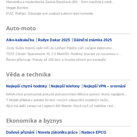
Hlasatelka a moderátorka Saskia Burešová (80) - Smrt manžela ji zdrtil...
Veggie Burritos
KVÍZ: Rafťáci. Otestujte své znalosti kultovní letní komedie
Auto-moto
Alko-kalkulačka
Rallye Dakar 2025
Dálniční známka 2025
Jízdy Světa motorů opět míří do Letňan! Pátého září zažijete elektromo...
TEST Citroën Spacetourer XL 2.0 BlueHDi: Rodinný pracant za rozumnou c...
Řecko přitvrzuje: Pokuty až 200 tisíc a hrozba vězení pro kempaře
Věda a technika
Nejlepší chytré hodinky
Nejlepší telefony
Nejlepší VPN – srovnání
NASA chce prozkoumat jeskyně pod povrchem Měsíce pomocí dronu napájené...
T-Mobile přilákal v pololetí 50 tisíc nových zákazníků mobilních služe...
Alza má další variaci na Logitech MX Master. Nová myš už nabídne i kol...
Ekonomika a byznys
Daňové přiznání
Novela zákoníku práce
Nadace EPCG