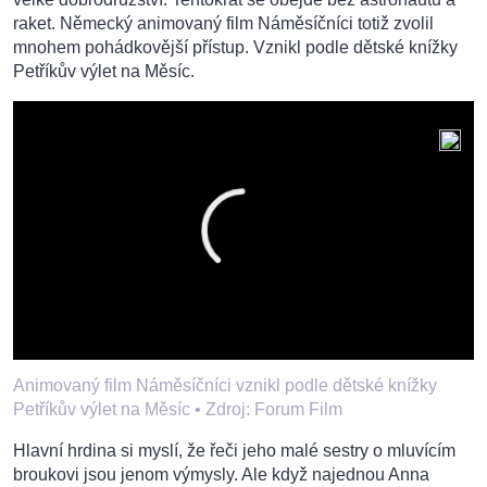
raket. Německý animovaný film Náměsíčníci totiž zvolil
mnohem pohádkovější přístup. Vznikl podle dětské knížky
Petříkův výlet na Měsíc.
Animovaný film Náměsíčníci vznikl podle dětské knížky
Petříkův výlet na Měsíc •
Zdroj: Forum Film
Hlavní hrdina si myslí, že řeči jeho malé sestry o mluvícím
broukovi jsou jenom výmysly. Ale když najednou Anna