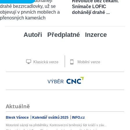
Revoluce bez čekání.
Snímače LOFIC
dohánějí drahé ...
Autoři
Předplatné
Inzerce
Klasická verze
Mobilní verze
VÝBĚR
Aktuálně
Blesk Vánoce
Kalendář svátků 2025
INFO.cz
Motoristé sázejí na přeběhlíky. Kontroverzní brněnský lídr kráčí v záv...