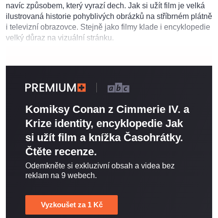
navíc způsobem, který vyrazí dech. Jak si užít film je velká
ilustrovaná historie pohyblivých obrázků na stříbrném plátně
i televizní obrazovce. Stejně jako filmy klade i encyklopedie
velký důraz na vizuální stránku.
Komiksy Conan z Cimmerie IV. a
Krize identity, encyklopedie Jak
si užít film a knížka Časohrátky.
Čtěte recenze.
Odemkněte si exkluzivní obsah a videa bez
reklam na 9 webech.
Vyzkoušet za 1 Kč