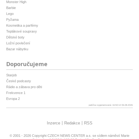
Monster High
Barbie
Lego
Pyžama
Kosmetika a parfémy
Teplákové soupravy
Dětské boty
Ložní povlečení
Bazar nábytku
Doporučujeme
Starjob
České podcasty
Rádio a zábava pro děti
Frekvence 1
Evropa 2
patička vygenerovaná: 16:50:12 06.08.2026
Inzerce
Redakce
RSS
© 2001 - 2026 Copyright
CZECH NEWS CENTER a.s.
se sídlem náměstí Marie