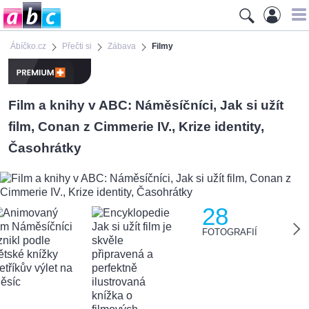
Ábíčko.cz
Přečti si
Zábava
Filmy
Film a knihy v ABC: Náměsíčníci, Jak si užít
film, Conan z Cimmerie IV., Krize identity,
Časohrátky
28
FOTOGRAFIÍ