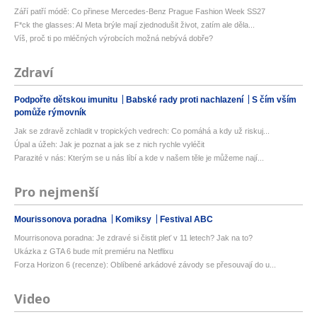
Září patří módě: Co přinese Mercedes-Benz Prague Fashion Week SS27
F*ck the glasses: AI Meta brýle mají zjednodušit život, zatím ale děla...
Víš, proč ti po mléčných výrobcích možná nebývá dobře?
Zdraví
Podpořte dětskou imunitu
Babské rady proti nachlazení
S čím vším
pomůže rýmovník
Jak se zdravě zchladit v tropických vedrech: Co pomáhá a kdy už riskuj...
Úpal a úžeh: Jak je poznat a jak se z nich rychle vyléčit
Parazité v nás: Kterým se u nás líbí a kde v našem těle je můžeme nají...
Pro nejmenší
Mourissonova poradna
Komiksy
Festival ABC
Mourrisonova poradna: Je zdravé si čistit pleť v 11 letech? Jak na to?
Ukázka z GTA 6 bude mít premiéru na Netflixu
Forza Horizon 6 (recenze): Oblíbené arkádové závody se přesouvají do u...
Video