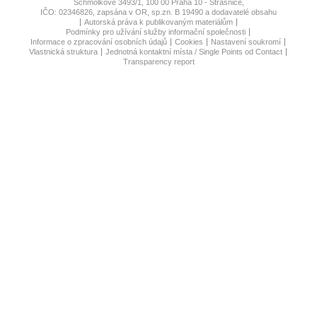
Schmolkové 3493/1, 100 00 Praha 10 - Strašnice,
IČO: 02346826, zapsána v OR, sp.zn. B 19490 a dodavatelé obsahu
Autorská práva k publikovaným materiálům
Podmínky pro užívání služby informační společnosti
Informace o zpracování osobních údajů
Cookies
Nastavení soukromí
Vlastnická struktura
Jednotná kontaktní místa / Single Points od Contact
Transparency report