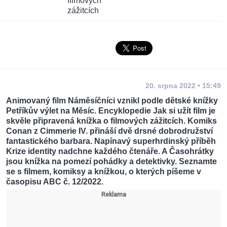
20. srpna 2022 • 15:49
Animovaný film Náměsíčníci vznikl podle dětské knížky
Petříkův výlet na Měsíc. Encyklopedie Jak si užít film je
skvěle připravená knížka o filmových zážitcích. Komiks
Conan z Cimmerie IV. přináší dvě drsné dobrodružství
fantastického barbara. Napínavý superhrdinský příběh
Krize identity nadchne každého čtenáře. A Časohrátky
jsou knížka na pomezí pohádky a detektivky. Seznamte
se s filmem, komiksy a knížkou, o kterých píšeme v
časopisu ABC č. 12/2022.