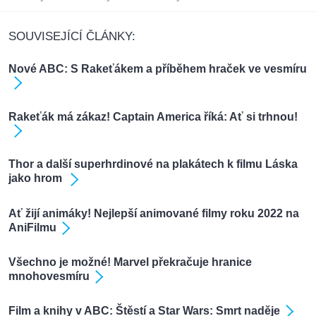
SOUVISEJÍCÍ ČLÁNKY:
Nové ABC: S Rakeťákem a příběhem hraček ve vesmíru
Rakeťák má zákaz! Captain America říká: Ať si trhnou!
Thor a další superhrdinové na plakátech k filmu Láska
jako hrom
Ať žijí animáky! Nejlepší animované filmy roku 2022 na
AniFilmu
Všechno je možné! Marvel překračuje hranice
mnohovesmíru
Film a knihy v ABC: Štěstí a Star Wars: Smrt naděje