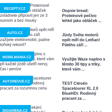
RECEPTY.CZ
Oopsie bread:
Proteinové pečivo
lehké jako obláček ...
AUTO.CZ
Jízdy Světa motorů
opět míří do Letňan!
Pátého září ...
MOBILMANIA.CZ
Využijte Waze naplno s
těmito 30 tipy a triky,
které vám ...
AUTOREVUE.CZ
TEST Citroën
Spacetourer XL 2.0
BlueHDi: Rodinný
pracant za ...
DIGIARENA.CZ