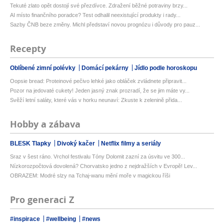
Tekuté zlato opět dostojí své přezdívce. Zdražení běžné potraviny brzy...
AI místo finančního poradce? Test odhalil neexistující produkty i rady...
Sazby ČNB beze změny. Michl představí novou prognózu i důvody pro pauz...
Recepty
Oblíbené zimní polévky
Domácí pekárny
Jídlo podle horoskopu
Oopsie bread: Proteinové pečivo lehké jako obláček zvládnete připravit...
Pozor na jedovaté cukety! Jeden jasný znak prozradí, že se jim máte vy...
Svěží letní saláty, které vás v horku neunaví: Zkuste k zelenině přida...
Hobby a zábava
BLESK Tlapky
Divoký kačer
Netflix filmy a seriály
Sraz v šest ráno. Vrchol festivalu Tóny Dolomit zazní za úsvitu ve 300...
Nízkorozpočtová dovolená? Chorvatsko jedno z nejdražších v Evropě! Lev...
OBRAZEM: Modré slzy na Tchaj-wanu mění moře v magickou říši
Pro generaci Z
#inspirace
#wellbeing
#news