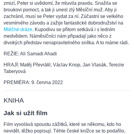
zmizí, Peter si uvědomí, že mluvila pravdu. Snažila se
broukovi pomoct, a tak ji unesl zlý Měsíční muž. Aby ji
zachránil, musí se Peter vydat za ní. Zúčastní se velkého
vesmírného závodu a zažije fantastické dobrodružství na
Mléčné dráze
. Kupodivu se přitom setkává i s ledním
medvědem. Náměsíčníci nám připadají jako něco z
divokých představ nenapravitelného snílka. A to máme rádi.
REŽIE: Ali Samadi Ahadi
HRAJÍ: Matěj Převrátil, Václav Knop, Jan Vlasák, Terezie
Taberyová
PREMIÉRA: 9. června 2022
KNIHA
Jak si užít film
Film vyvolává spoustu zážitků, které se někomu, kdo ho
neviděl, těžko popisují. Téhle české knížce se to podařilo,