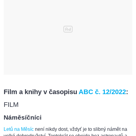
Film a knihy v časopisu
ABC č. 12/2022
:
FILM
Náměsíčníci
Letů na Měsíc
není nikdy dost, vždyť je to slibný námět na
velké dobrodružství. Tentokrát se obejde bez astronautů a