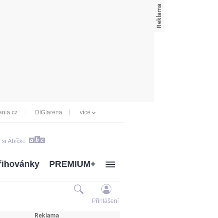
nia.cz
DIGIarena
více
 si Ábíčko
řihovánky
PREMIUM+
Přihlášení