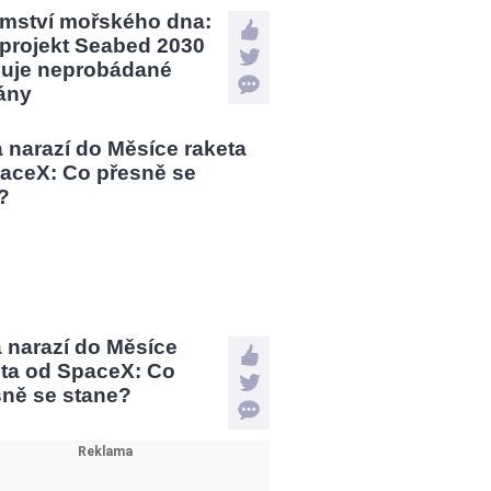
emství mořského dna:
 projekt Seabed 2030
uje neprobádané
ány
a narazí do Měsíce
eta od SpaceX: Co
sně se stane?