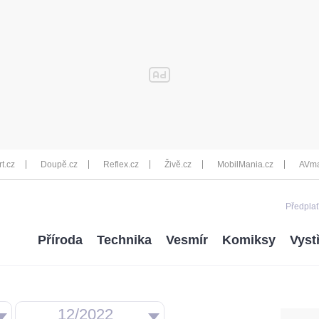
rt.cz
Doupě.cz
Reflex.cz
Živě.cz
MobilMania.cz
AVma
Předplať
Příroda
Technika
Vesmír
Komiksy
Vyst
12/2022