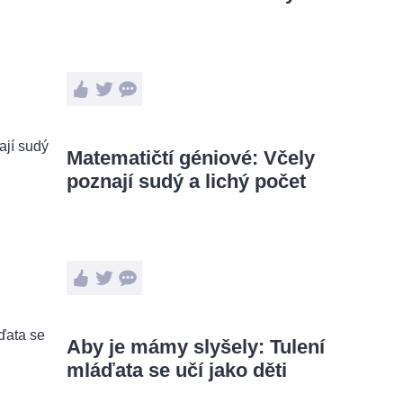
Matematičtí géniové: Včely
poznají sudý a lichý počet
Aby je mámy slyšely: Tulení
mláďata se učí jako děti