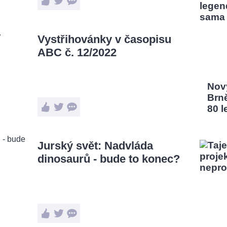
Vystřihovánky v časopisu
ABC č. 12/2022
Nový
Brn
80 l
Jurský svět: Nadvláda
dinosaurů - bude to konec?