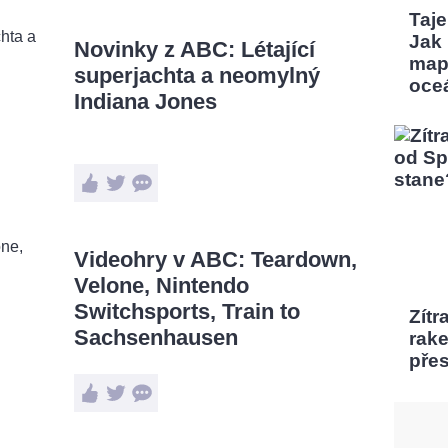
Taj
Jak
Novinky z ABC: Létající
map
superjachta a neomylný
oce
Indiana Jones
Videohry v ABC: Teardown,
Velone, Nintendo
Switchsports, Train to
Zítr
Sachsenhausen
rak
pře