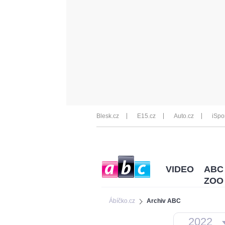
Blesk.cz
E15.cz
Auto.cz
iSpo
VIDEO
ABC
ZOO
Ábíčko.cz
Archiv ABC
2022