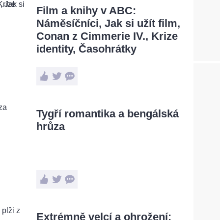
Film a knihy v ABC:
Náměsíčníci, Jak si užít film,
Conan z Cimmerie IV., Krize
identity, Časohrátky
Tygří romantika a bengálská
hrůza
Extrémně velcí a ohrožení: