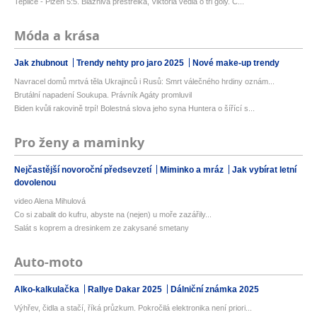
Teplice - Plzeň 5:5. Bláznivá přestřelka, Viktoria vedla o tři góly. Č...
Móda a krása
Jak zhubnout
Trendy nehty pro jaro 2025
Nové make-up trendy
Navracel domů mrtvá těla Ukrajinců i Rusů: Smrt válečného hrdiny oznám...
Brutální napadení Soukupa. Právník Agáty promluvil
Biden kvůli rakovině trpí! Bolestná slova jeho syna Huntera o šířící s...
Pro ženy a maminky
Nejčastější novoroční předsevzetí
Miminko a mráz
Jak vybírat letní
dovolenou
video Alena Mihulová
Co si zabalit do kufru, abyste na (nejen) u moře zazářily...
Salát s koprem a dresinkem ze zakysané smetany
Auto-moto
Alko-kalkulačka
Rallye Dakar 2025
Dálniční známka 2025
Výhřev, čidla a stačí, říká průzkum. Pokročilá elektronika není priori...