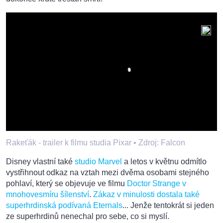
Rakeťák - trailer k filmu studia Pixar •
Zdroj: Falcon
Disney vlastní také
studio Marvel
a letos v květnu odmítlo
vystřihnout odkaz na vztah mezi dvěma osobami stejného
pohlaví, který se objevuje ve filmu
Doctor Strange v
mnohovesmíru šílenství
.
Zákaz v minulosti dostala také
superhrdinská podívaná Eternals
... Jenže tentokrát si jeden
ze superhrdinů nenechal pro sebe, co si myslí.