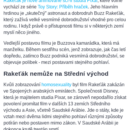
Rakeťák je nové animované sci-fi studia Pixar
, které volně
vychází ze série
Toy Story: Příběh hraček
. Jeho hlavním
hrdinou je „skutečný” astronaut a dobrodruh Buzz Rakeťák,
který zažívá velké vesmírné dobrodružství vhodné pro celou
rodinu. I když právě o přístupnosti filmu si v některých zemí
myslí něco jiného.
Vedlejší postavou filmu je Buzzova kamarádka, která má
manželku. Během sestřihu scén, jenž zobrazuje, jak čas letí
dopředu, zatímco Buzz podniká vesmírná dobrodružství, se
objevuje polibek - mezi postavami stejného pohlaví.
Rakeťák nemůže na Střední východ
Kvůli zobrazování
homosexuality
byl film Rakeťák zakázán
ve Spojených arabských emirátech. Společnosti Disney,
která je majitelem studia Pixar, se zároveň nepodařilo získat
povolení promítat film v dalších 13 zemích Středního
východu a Asie, včetně Saudské Arábie. Jde o státy, kde je
vztah mezi dvěma lidmi stejného pohlaví různými způsoby
potírán nebo postaven mimo zákon. V Saudské Arábii je
dokonce krutě trestán smrtí.