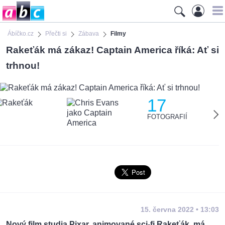
Ábíčko.cz
Přečti si
Zábava
Filmy
Rakeťák má zákaz! Captain America říká: Ať si
trhnou!
17
FOTOGRAFIÍ
15. června 2022 • 13:03
Nový film studia Pixar, animované sci-fi Rakeťák, má