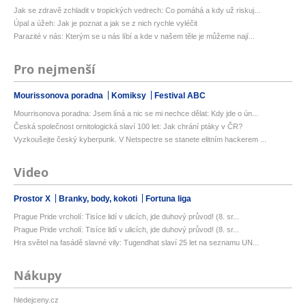
Jak se zdravě zchladit v tropických vedrech: Co pomáhá a kdy už riskuj...
Úpal a úžeh: Jak je poznat a jak se z nich rychle vyléčit
Parazité v nás: Kterým se u nás líbí a kde v našem těle je můžeme nají...
Pro nejmenší
Mourissonova poradna
Komiksy
Festival ABC
Mourrisonova poradna: Jsem líná a nic se mi nechce dělat: Kdy jde o ún...
Česká společnost ornitologická slaví 100 let: Jak chrání ptáky v ČR?
Vyzkoušejte český kyberpunk. V Netspectre se stanete elitním hackerem ...
Video
Prostor X
Branky, body, kokoti
Fortuna liga
Prague Pride vrcholí: Tisíce lidí v ulicích, jde duhový průvod! (8. sr...
Prague Pride vrcholí: Tisíce lidí v ulicích, jde duhový průvod! (8. sr...
Hra světel na fasádě slavné vily: Tugendhat slaví 25 let na seznamu UN...
Nákupy
hledejceny.cz