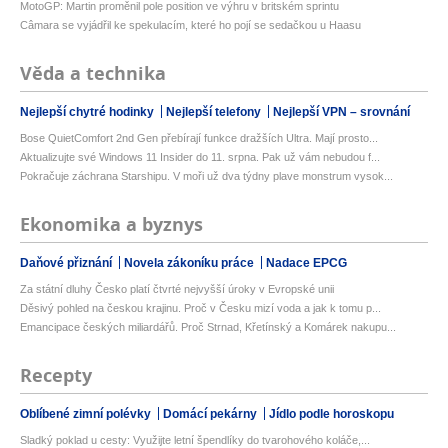
MotoGP: Martin proměnil pole position ve výhru v britském sprintu
Câmara se vyjádřil ke spekulacím, které ho pojí se sedačkou u Haasu
Věda a technika
Nejlepší chytré hodinky
Nejlepší telefony
Nejlepší VPN – srovnání
Bose QuietComfort 2nd Gen přebírají funkce dražších Ultra. Mají prosto...
Aktualizujte své Windows 11 Insider do 11. srpna. Pak už vám nebudou f...
Pokračuje záchrana Starshipu. V moři už dva týdny plave monstrum vysok...
Ekonomika a byznys
Daňové přiznání
Novela zákoníku práce
Nadace EPCG
Za státní dluhy Česko platí čtvrté nejvyšší úroky v Evropské unii
Děsivý pohled na českou krajinu. Proč v Česku mizí voda a jak k tomu p...
Emancipace českých miliardářů. Proč Strnad, Křetínský a Komárek nakupu...
Recepty
Oblíbené zimní polévky
Domácí pekárny
Jídlo podle horoskopu
Sladký poklad u cesty: Využijte letní špendlíky do tvarohového koláče,...