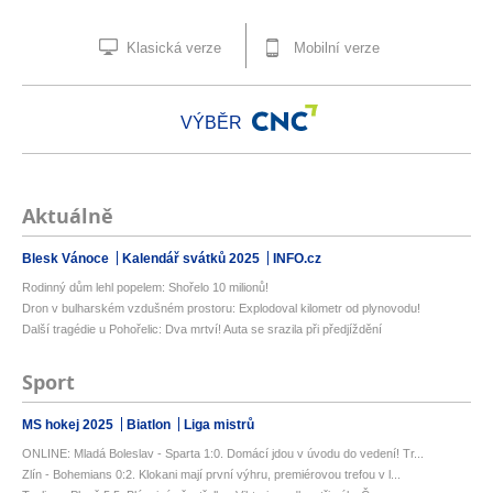
Klasická verze
Mobilní verze
VÝBĚR
Aktuálně
Blesk Vánoce
Kalendář svátků 2025
INFO.cz
Rodinný dům lehl popelem: Shořelo 10 milionů!
Dron v bulharském vzdušném prostoru: Explodoval kilometr od plynovodu!
Další tragédie u Pohořelic: Dva mrtví! Auta se srazila při předjíždění
Sport
MS hokej 2025
Biatlon
Liga mistrů
ONLINE: Mladá Boleslav - Sparta 1:0. Domácí jdou v úvodu do vedení! Tr...
Zlín - Bohemians 0:2. Klokani mají první výhru, premiérovou trefou v l...