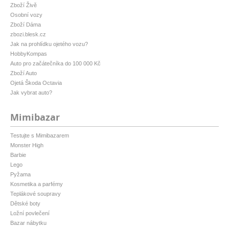
Zboží Živě
Osobní vozy
Zboží Dáma
zbozi.blesk.cz
Jak na prohlídku ojetého vozu?
HobbyKompas
Auto pro začátečníka do 100 000 Kč
Zboží Auto
Ojetá Škoda Octavia
Jak vybrat auto?
Mimibazar
Testujte s Mimibazarem
Monster High
Barbie
Lego
Pyžama
Kosmetika a parfémy
Teplákové soupravy
Dětské boty
Ložní povlečení
Bazar nábytku