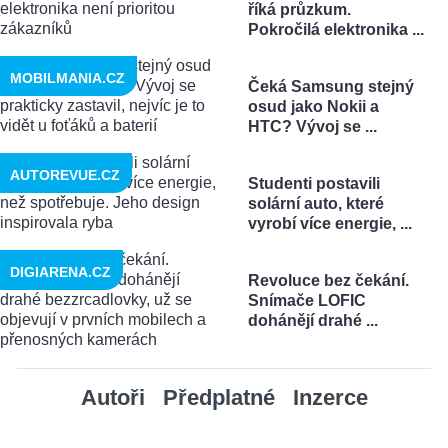
říká průzkum.
Pokročilá elektronika ...
MOBILMANIA.CZ
Čeká Samsung stejný
osud jako Nokii a
HTC? Vývoj se ...
AUTOREVUE.CZ
Studenti postavili
solární auto, které
vyrobí více energie, ...
DIGIARENA.CZ
Revoluce bez čekání.
Snímače LOFIC
dohánějí drahé ...
Autoři
Předplatné
Inzerce