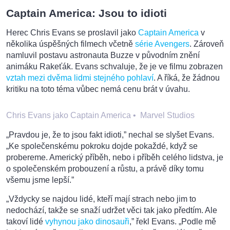
Captain America: Jsou to idioti
Herec Chris Evans se proslavil jako
Captain America
v
několika úspěšných filmech včetně
série Avengers
. Zároveň
namluvil postavu astronauta Buzze v původním znění
animáku Rakeťák. Evans schvaluje, že je ve filmu zobrazen
vztah mezi dvěma lidmi stejného pohlaví
. A říká, že žádnou
kritiku na toto téma vůbec nemá cenu brát v úvahu.
Chris Evans jako Captain America
•
Marvel Studios
„Pravdou je, že to jsou fakt idioti,” nechal se slyšet Evans.
„Ke společenskému pokroku dojde pokaždé, když se
probereme. Americký příběh, nebo i příběh celého lidstva, je
o společenském probouzení a růstu, a právě díky tomu
všemu jsme lepší.”
„Vždycky se najdou lidé, kteří mají strach nebo jim to
nedochází, takže se snaží udržet věci tak jako předtím. Ale
takoví lidé
vyhynou jako dinosauři
,” řekl Evans. „Podle mě