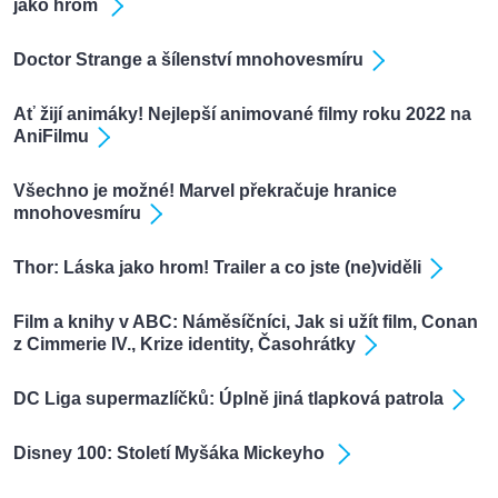
jako hrom
Doctor Strange a šílenství mnohovesmíru
Ať žijí animáky! Nejlepší animované filmy roku 2022 na
AniFilmu
Všechno je možné! Marvel překračuje hranice
mnohovesmíru
Thor: Láska jako hrom! Trailer a co jste (ne)viděli
Film a knihy v ABC: Náměsíčníci, Jak si užít film, Conan
z Cimmerie IV., Krize identity, Časohrátky
DC Liga supermazlíčků: Úplně jiná tlapková patrola
Disney 100: Století Myšáka Mickeyho