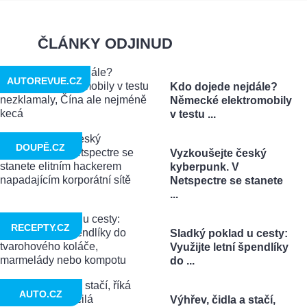
ČLÁNKY ODJINUD
AUTOREVUE.CZ
Kdo dojede nejdále?
Německé elektromobily
v testu ...
DOUPĚ.CZ
Vyzkoušejte český
kyberpunk. V
Netspectre se stanete
...
RECEPTY.CZ
Sladký poklad u cesty:
Využijte letní špendlíky
do ...
AUTO.CZ
Výhřev, čidla a stačí,