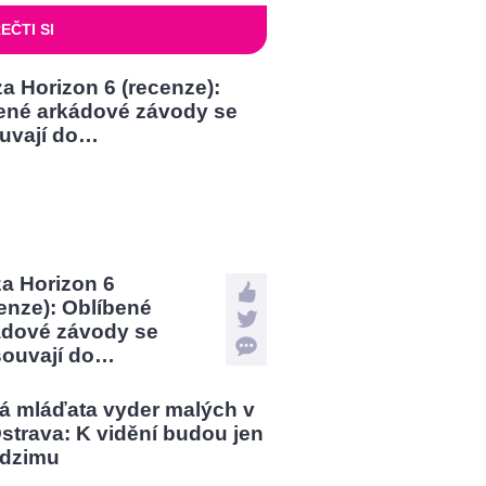
EČTI SI
a Horizon 6
enze): Oblíbené
ádové závody se
souvají do…