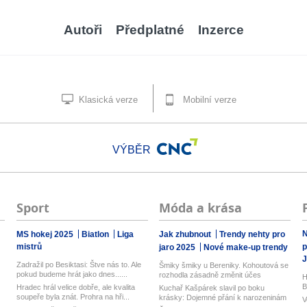
Autoři
Předplatné
Inzerce
Klasická verze
Mobilní verze
VÝBĚR
Sport
Móda a krása
N
MS hokej 2025
Biatlon
Liga
Jak zhubnout
Trendy nehty pro
mistrů
p
jaro 2025
Nové make-up trendy
J
Zadražil po Besiktasi: Štve nás to. Ale
Šmiky šmiky u Bereniky. Kohoutová se
pokud budeme hrát jako dnes......
rozhodla zásadně změnit účes
H
B
Hradec hrál velice dobře, ale kvalita
Kuchař Kašpárek slavil po boku
soupeře byla znát. Prohra na hři...
krásky: Dojemné přání k narozeninám
V