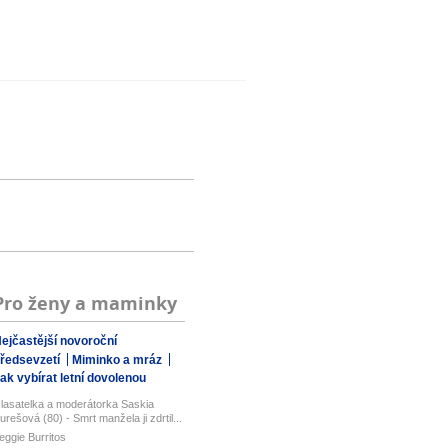
Pro ženy a maminky
ejčastější novoroční
ředsevzetí
Miminko a mráz
ak vybírat letní dovolenou
lasatelka a moderátorka Saskia
urešová (80) - Smrt manžela ji zdrtil...
eggie Burritos