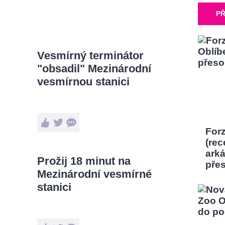
PŘ
Vesmírný terminátor
"obsadil" Mezinárodní
vesmírnou stanici
Forz
(rec
ark
Prožij 18 minut na
pře
Mezinárodní vesmírné
stanici