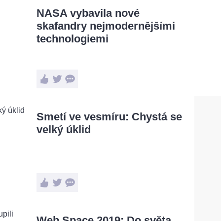
NASA vybavila nové
skafandry nejmodernějšími
technologiemi
Smetí ve vesmíru: Chystá se
velký úklid
Web Space 2019: Do světa