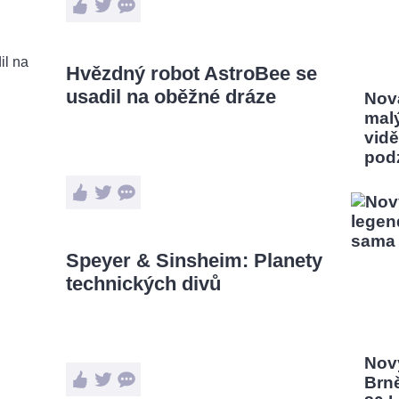
Hvězdný robot AstroBee se
usadil na oběžné dráze
Nov
mal
vidě
pod
Speyer & Sinsheim: Planety
technických divů
Nový
Brn