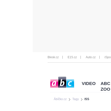
Blesk.cz
E15.cz
Auto.cz
iSpo
VIDEO
ABC
ZOO
Ábíčko.cz
Tagy
ISS