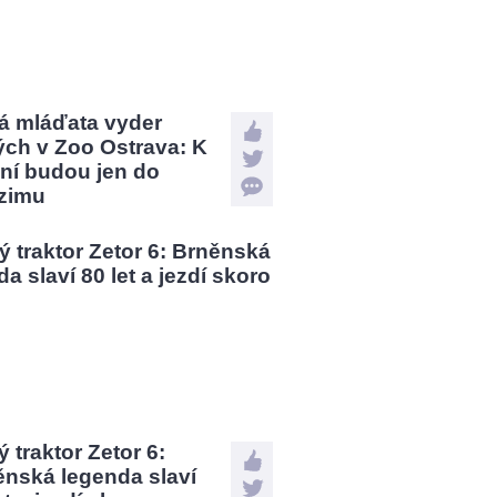
á mláďata vyder
ých v Zoo Ostrava: K
ní budou jen do
zimu
 traktor Zetor 6:
ěnská legenda slaví