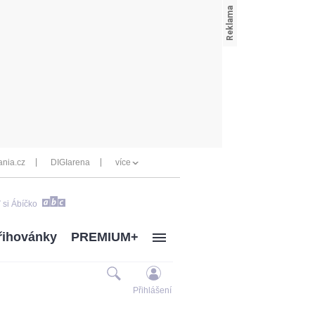
nia.cz
DIGIarena
více
 si Ábíčko
řihovánky
PREMIUM+
Přihlášení