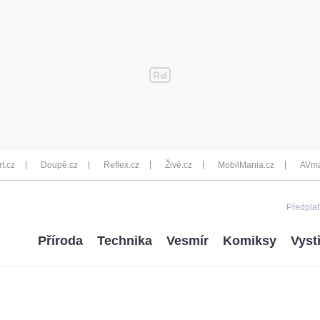
rt.cz
Doupě.cz
Reflex.cz
Živě.cz
MobilMania.cz
AVma
Předplať
Příroda
Technika
Vesmír
Komiksy
Vyst