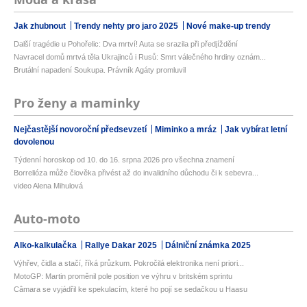
Jak zhubnout
Trendy nehty pro jaro 2025
Nové make-up trendy
Další tragédie u Pohořelic: Dva mrtví! Auta se srazila při předjíždění
Navracel domů mrtvá těla Ukrajinců i Rusů: Smrt válečného hrdiny oznám...
Brutální napadení Soukupa. Právník Agáty promluvil
Pro ženy a maminky
Nejčastější novoroční předsevzetí
Miminko a mráz
Jak vybírat letní
dovolenou
Týdenní horoskop od 10. do 16. srpna 2026 pro všechna znamení
Borrelióza může člověka přivést až do invalidního důchodu či k sebevra...
video Alena Mihulová
Auto-moto
Alko-kalkulačka
Rallye Dakar 2025
Dálniční známka 2025
Výhřev, čidla a stačí, říká průzkum. Pokročilá elektronika není priori...
MotoGP: Martin proměnil pole position ve výhru v britském sprintu
Câmara se vyjádřil ke spekulacím, které ho pojí se sedačkou u Haasu