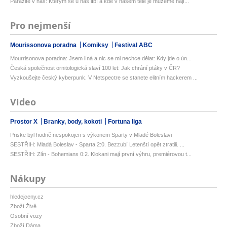
Parazité v nás: Kterým se u nás líbí a kde v našem těle je můžeme nají...
Pro nejmenší
Mourissonova poradna
Komiksy
Festival ABC
Mourrisonova poradna: Jsem líná a nic se mi nechce dělat: Kdy jde o ún...
Česká společnost ornitologická slaví 100 let: Jak chrání ptáky v ČR?
Vyzkoušejte český kyberpunk. V Netspectre se stanete elitním hackerem ...
Video
Prostor X
Branky, body, kokoti
Fortuna liga
Priske byl hodně nespokojen s výkonem Sparty v Mladé Boleslavi
SESTŘIH: Mladá Boleslav - Sparta 2:0. Bezzubí Letenští opět ztratili. ...
SESTŘIH: Zlín - Bohemians 0:2. Klokani mají první výhru, premiérovou t...
Nákupy
hledejceny.cz
Zboží Živě
Osobní vozy
Zboží Dáma