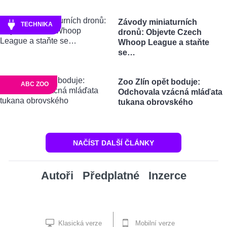
Závody miniaturních
TECHNIKA
dronů: Objevte Czech
Whoop League a staňte
se…
Zoo Zlín opět boduje:
ABC ZOO
Odchovala vzácná mláďata
tukana obrovského
NAČÍST DALŠÍ ČLÁNKY
Autoři
Předplatné
Inzerce
Klasická verze
Mobilní verze