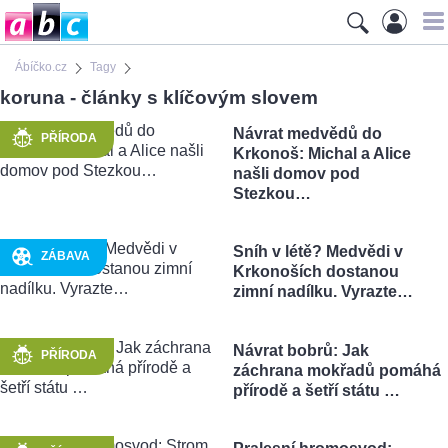
Ábíčko.cz
Tagy
koruna - články s klíčovým slovem
Návrat medvědů do
PŘÍRODA
Krkonoš: Michal a Alice
našli domov pod
Stezkou…
Sníh v létě? Medvědi v
ZÁBAVA
Krkonoších dostanou
zimní nadílku. Vyrazte…
Návrat bobrů: Jak
PŘÍRODA
záchrana mokřadů pomáhá
přírodě a šetří státu …