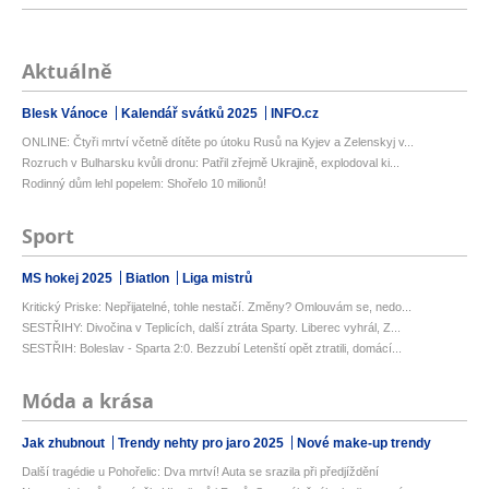
Aktuálně
Blesk Vánoce
Kalendář svátků 2025
INFO.cz
ONLINE: Čtyři mrtví včetně dítěte po útoku Rusů na Kyjev a Zelenskyj v...
Rozruch v Bulharsku kvůli dronu: Patřil zřejmě Ukrajině, explodoval ki...
Rodinný dům lehl popelem: Shořelo 10 milionů!
Sport
MS hokej 2025
Biatlon
Liga mistrů
Kritický Priske: Nepřijatelné, tohle nestačí. Změny? Omlouvám se, nedo...
SESTŘIHY: Divočina v Teplicích, další ztráta Sparty. Liberec vyhrál, Z...
SESTŘIH: Boleslav - Sparta 2:0. Bezzubí Letenští opět ztratili, domácí...
Móda a krása
Jak zhubnout
Trendy nehty pro jaro 2025
Nové make-up trendy
Další tragédie u Pohořelic: Dva mrtví! Auta se srazila při předjíždění