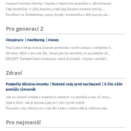
Cestovní horečka šlechty: Chuďas z Klatovska otrokářem v Jižní Americe
Filip Vondrášek: V Jižní Americe si lidé plují životem mnohem lehčeji,...
Osvěžení ve Schladmingu: Lamy, ferraty i koulovačka v létě jsou jen pá...
Pro generaci Z
#inspirace
#wellbeing
#news
Pop Culture Wrap: Ariana Grande promluvila o svém ústupu z veřejného ž...
Alt news: MGK v tom zas lítá, Jared Leto byl obviněný ze sexuálního ob...
RECEPT: Perfektní letní kombinace, které tě zchladí, i kdybys nechtěl*...
Zdraví
Podpořte dětskou imunitu
Babské rady proti nachlazení
S čím vším
pomůže rýmovník
Jak se zdravě zchladit v tropických vedrech: Co pomáhá a kdy už riskuj...
Úpal a úžeh: Jak je poznat a jak se z nich rychle vyléčit
Parazité v nás: Kterým se u nás líbí a kde v našem těle je můžeme nají...
Pro nejmenší