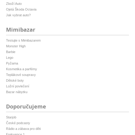
Zboží Auto
Ojetá Škoda Octavia
Jak vybrat auto?
Mimibazar
Testujte s Mimibazarem
Monster High
Barbie
Lego
Pyžama
Kosmetika a parfémy
Teplákové soupravy
Dětské boty
Ložní povlečení
Bazar nábytku
Doporučujeme
Starjob
České podcasty
Rádio a zábava pro děti
Frekvence 1