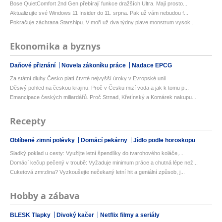
Bose QuietComfort 2nd Gen přebírají funkce dražších Ultra. Mají prosto...
Aktualizujte své Windows 11 Insider do 11. srpna. Pak už vám nebudou f...
Pokračuje záchrana Starshipu. V moři už dva týdny plave monstrum vysok...
Ekonomika a byznys
Daňové přiznání
Novela zákoníku práce
Nadace EPCG
Za státní dluhy Česko platí čtvrté nejvyšší úroky v Evropské unii
Děsivý pohled na českou krajinu. Proč v Česku mizí voda a jak k tomu p...
Emancipace českých miliardářů. Proč Strnad, Křetínský a Komárek nakupu...
Recepty
Oblíbené zimní polévky
Domácí pekárny
Jídlo podle horoskopu
Sladký poklad u cesty: Využijte letní špendlíky do tvarohového koláče,...
Domácí kečup pečený v troubě: Vyžaduje minimum práce a chutná lépe než...
Cuketová zmrzlina? Vyzkoušejte nečekaný letní hit a geniální způsob, j...
Hobby a zábava
BLESK Tlapky
Divoký kačer
Netflix filmy a seriály