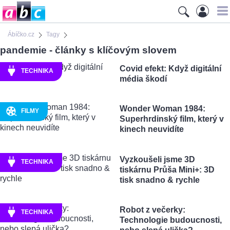
Ábíčko.cz
Tagy
pandemie - články s klíčovým slovem
Covid efekt: Když digitální
TECHNIKA
média škodí
Wonder Woman 1984:
FILMY
Superhrdinský film, který v
kinech neuvidíte
Vyzkoušeli jsme 3D
TECHNIKA
tiskárnu Průša Mini+: 3D
tisk snadno & rychle
Robot z večerky:
TECHNIKA
Technologie budoucnosti,