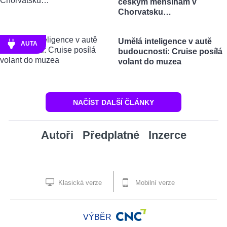
českým menšinám v
Chorvatsku…
Umělá inteligence v autě
AUTA
budoucnosti: Cruise posílá
volant do muzea
NAČÍST DALŠÍ ČLÁNKY
Autoři
Předplatné
Inzerce
Klasická verze
Mobilní verze
VÝBĚR