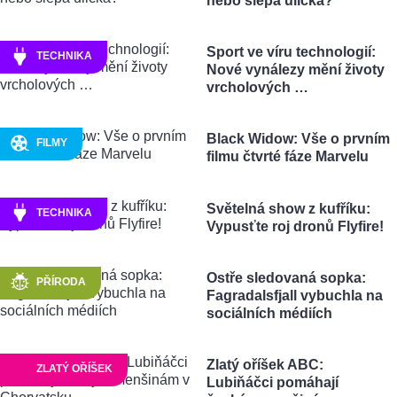
nebo slepá ulička?
Sport ve víru technologií:
TECHNIKA
Nové vynálezy mění životy
vrcholových …
Black Widow: Vše o prvním
FILMY
filmu čtvrté fáze Marvelu
Světelná show z kufříku:
TECHNIKA
Vypusťte roj dronů Flyfire!
Ostře sledovaná sopka:
PŘÍRODA
Fagradalsfjall vybuchla na
sociálních médiích
Zlatý oříšek ABC:
ZLATÝ OŘÍŠEK
Lubiňáčci pomáhají