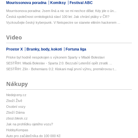
Mourissonova poradna
Komiksy
Festival ABC
Mourrisonova poradna: Jsem líná a nic se mi nechce dělat: Kdy jde o ún...
Česká společnost ornitologická slaví 100 let: Jak chrání ptáky v ČR?
Vyzkoušejte český kyberpunk. V Netspectre se stanete elitním hackerem ...
Video
Prostor X
Branky, body, kokoti
Fortuna liga
Priske byl hodně nespokojen s výkonem Sparty v Mladé Boleslavi
SESTŘIH: Mladá Boleslav - Sparta 2:0. Bezzubí Letenští opět ztratili. ...
SESTŘIH: Zlín - Bohemians 0:2. Klokani mají první výhru, premiérovou t...
Nákupy
hledejceny.cz
Zboží Živě
Osobní vozy
Zboží Dáma
zbozi.blesk.cz
Jak na prohlídku ojetého vozu?
HobbyKompas
Auto pro začátečníka do 100 000 Kč