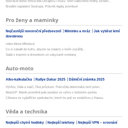
Navracel domů mrtvá těla Ukrajinců i Rusů: Smrt válečného hrdiny oznám...
Brutální napadení Soukupa. Právník Agáty promluvil
Pro ženy a maminky
Nejčastější novoroční předsevzetí
Miminko a mráz
Jak vybírat letní
dovolenou
video Alena Mihulová
Co si zabalit do kufru, abyste na (nejen) u moře zazářily...
Salát s koprem a dresinkem ze zakysané smetany
Auto-moto
Alko-kalkulačka
Rallye Dakar 2025
Dálniční známka 2025
Výhřev, čidla a stačí, říká průzkum. Pokročilá elektronika není priori...
MotoGP: Martin proměnil pole position ve výhru v britském sprintu
Câmara se vyjádřil ke spekulacím, které ho pojí se sedačkou u Haasu
Věda a technika
Nejlepší chytré hodinky
Nejlepší telefony
Nejlepší VPN – srovnání