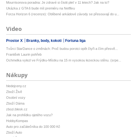
Mourrisonova poradna: Je zdravé si čistit pleť v 11 letech? Jak na to?
Ukázka z GTA 6 bude mít premiéru na Netflixu
Forza Horizon 6 (recenze): Oblíbené arkádové závody se přesouvají do u...
Video
Prostor X
Branky, body, kokoti
Fortuna liga
Tvůrci StarDance o změnách: Proč budou porotci opět čtyři a čím přesvě...
František Laurin pohřeb
Ochmelka vylezl ve Frýdku-Místku na 15 m vysokou lezeckou stěnu. (srpe...
Nákupy
hledejceny.cz
Zboží Živě
Osobní vozy
Zboží Dáma
zbozi.blesk.cz
Jak na prohlídku ojetého vozu?
HobbyKompas
Auto pro začátečníka do 100 000 Kč
Zboží Auto