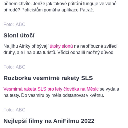
během chvíle. Jenže jak takové pátrání funguje ve volné
přírodě? Policistům pomáha aplikace Pátrač.
Foto:
ABC
Sloni útočí
Na jihu Afriky přibývají
útoky slonů
na nepříbuzné zvířecí
druhy, ale i na auta turistů. Vědci odhalili možný důvod.
Foto:
ABC
Rozborka vesmírné rakety SLS
Vesmírná raketa SLS pro lety člověka na Měsíc
se vydala
na testy. Do vesmíru by měla odstartovat v květnu.
Foto:
ABC
Nejlepší filmy na AniFilmu 2022