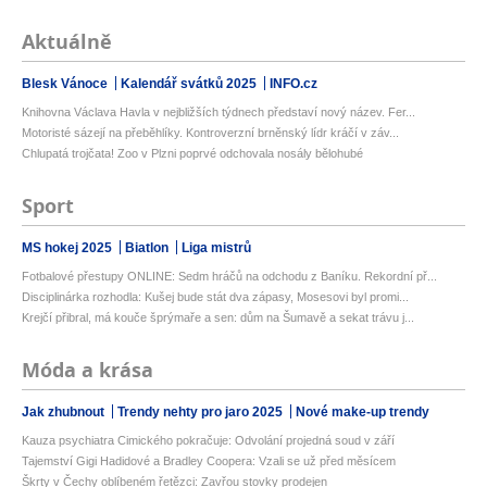
Aktuálně
Blesk Vánoce
Kalendář svátků 2025
INFO.cz
Knihovna Václava Havla v nejbližších týdnech představí nový název. Fer...
Motoristé sázejí na přeběhlíky. Kontroverzní brněnský lídr kráčí v záv...
Chlupatá trojčata! Zoo v Plzni poprvé odchovala nosály bělohubé
Sport
MS hokej 2025
Biatlon
Liga mistrů
Fotbalové přestupy ONLINE: Sedm hráčů na odchodu z Baníku. Rekordní př...
Disciplinárka rozhodla: Kušej bude stát dva zápasy, Mosesovi byl promi...
Krejčí přibral, má kouče šprýmaře a sen: dům na Šumavě a sekat trávu j...
Móda a krása
Jak zhubnout
Trendy nehty pro jaro 2025
Nové make-up trendy
Kauza psychiatra Cimického pokračuje: Odvolání projedná soud v září
Tajemství Gigi Hadidové a Bradley Coopera: Vzali se už před měsícem
Škrty v Čechy oblíbeném řetězci: Zavřou stovky prodejen