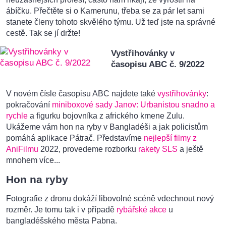
ábíčku. Přečtěte si o Kamerunu, třeba se za pár let sami
stanete členy tohoto skvělého týmu. Už teď jste na správné
cestě. Tak se jí držte!
Vystřihovánky v
časopisu ABC č. 9/2022
V novém čísle časopisu ABC najdete také
vystřihovánky
:
pokračování
miniboxové sady Janov: Urbanistou snadno a
rychle
a figurku bojovníka z afrického kmene Zulu.
Ukážeme vám hon na ryby v Bangladéši a jak policistům
pomáhá aplikace Pátrač. Představíme
nejlepší filmy z
AniFilmu
2022, provedeme rozborku
rakety SLS
a ještě
mnohem více...
Hon na ryby
Fotografie z dronu dokáží libovolné scéně vdechnout nový
rozměr. Je tomu tak i v případě
rybářské akce
u
bangladéšského města Pabna.