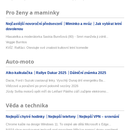
Pro ženy a maminky
Nejčastější novoroční předsevzetí
Miminko a mráz
Jak vybírat letní
dovolenou
Hlasatelka a moderátorka Saskia Burešová (80) - Smrt manžela ji zdrtil...
Veggie Burritos
KVÍZ: Rafťáci. Otestujte své znalosti kultovní letní komedie
Auto-moto
Alko-kalkulačka
Rallye Dakar 2025
Dálniční známka 2025
Dacia, Ford i Suzuki zastavují linky. Vyschlý Dunaj drtí energetiku Ba...
Vítězové a poražení po první polovině sezóny 2026
Jízdy Světa motorů opět míří do Letňan! Pátého září zažijete elektromo...
Věda a technika
Nejlepší chytré hodinky
Nejlepší telefony
Nejlepší VPN – srovnání
Chrome kašle na design Windows 11. To stejné ale dělá Microsoft s Edge...
NASA chce prozkoumat jeskyně pod povrchem Měsíce pomocí dronu napájené...