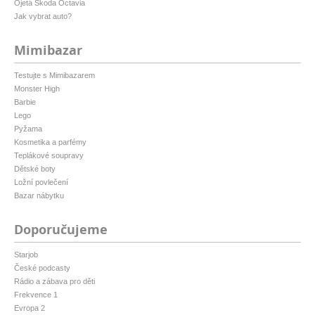
Ojetá Škoda Octavia
Jak vybrat auto?
Mimibazar
Testujte s Mimibazarem
Monster High
Barbie
Lego
Pyžama
Kosmetika a parfémy
Teplákové soupravy
Dětské boty
Ložní povlečení
Bazar nábytku
Doporučujeme
Starjob
České podcasty
Rádio a zábava pro děti
Frekvence 1
Evropa 2