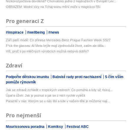
Nízkorozpočtová dovolená? Chorvatsko jedno z nejdražších v Evropě! Lev...
OBRAZEM: Modré slzy na Tchaj-wanu mění moře v magickou říši
Pro generaci Z
#inspirace
#wellbeing
#news
Září patří módě: Co přinese Mercedes-Benz Prague Fashion Week SS27
F*ck the glasses: AI Meta brýle mají zjednodušit život, zatím ale děla...
Víš, proč ti po mléčných výrobcích možná nebývá dobře?
Zdraví
Podpořte dětskou imunitu
Babské rady proti nachlazení
S čím vším
pomůže rýmovník
Jak se zdravě zchladit v tropických vedrech: Co pomáhá a kdy už riskuj...
Úpal a úžeh: Jak je poznat a jak se z nich rychle vyléčit
Parazité v nás: Kterým se u nás líbí a kde v našem těle je můžeme nají...
Pro nejmenší
Mourissonova poradna
Komiksy
Festival ABC