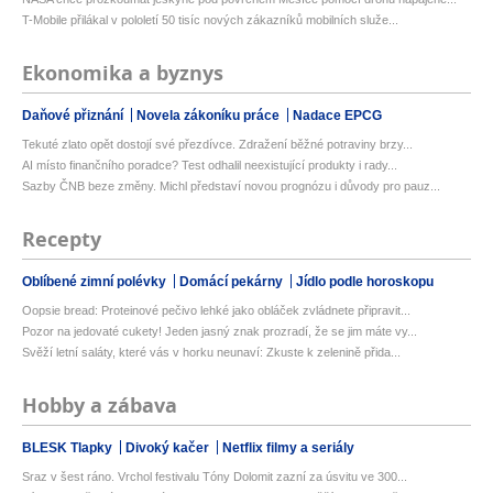
T-Mobile přilákal v pololetí 50 tisíc nových zákazníků mobilních služe...
Ekonomika a byznys
Daňové přiznání
Novela zákoníku práce
Nadace EPCG
Tekuté zlato opět dostojí své přezdívce. Zdražení běžné potraviny brzy...
AI místo finančního poradce? Test odhalil neexistující produkty i rady...
Sazby ČNB beze změny. Michl představí novou prognózu i důvody pro pauz...
Recepty
Oblíbené zimní polévky
Domácí pekárny
Jídlo podle horoskopu
Oopsie bread: Proteinové pečivo lehké jako obláček zvládnete připravit...
Pozor na jedovaté cukety! Jeden jasný znak prozradí, že se jim máte vy...
Svěží letní saláty, které vás v horku neunaví: Zkuste k zelenině přida...
Hobby a zábava
BLESK Tlapky
Divoký kačer
Netflix filmy a seriály
Sraz v šest ráno. Vrchol festivalu Tóny Dolomit zazní za úsvitu ve 300...