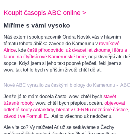
Koupit časopis ABC online >
Míříme s vámi vysoko
Náš externí spolupracovník Ondra Novák vás v hlavním
tématu tohoto ábíčka zavede do Kamerunu v
rovníkové
Africe
, kde
čeští přírodovědci už dvacet let zkoumají flóru a
faunu na čtyřtisícové Kamerunské hoře
, nejaktivnější africké
sopce. Když jsem si jeho text poprvé přečetl, řekl jsem si
wow, tak tohle bych v příštím životě chtěl dělat.
Nové ABC vyrazilo za českými biology do Kamerunu
•
ABC
Jenže já to mám docela často: wow, chtěl bych
stavět
úžasné roboty
, wow, chtěl bych přeplout oceán,
objevovat
odlehlé kouty Antarktidy
,
hledat v CERNu neznámé částice
,
závodit ve Formuli E
... Asi to všechno už nedoženu.
Ale víte co? Vy můžete! Ať už se setkáváme s Čechy
neúžasnějších profesí, často nám říkají, že vyrostli na