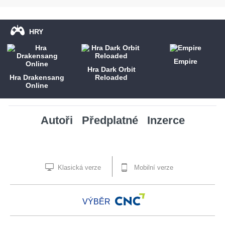
HRY
Empire
Hra Dark Orbit
Hra Drakensang
Reloaded
Online
Autoři
Předplatné
Inzerce
Klasická verze
Mobilní verze
VÝBĚR