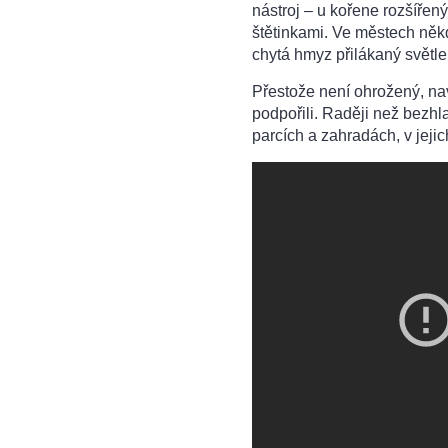
nástroj – u kořene rozšíře
štětinkami. Ve městech něk
chytá hmyz přilákaný světl
Přestože není ohrožený, n
podpořili. Raději než bezhl
parcích a zahradách, v jeji