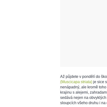
Až půjdete v pondělí do ško
(Muscicapa striata)
je sice 
nenápadný, ale kromě toho j
krajinu s alejemi, zahradami
sedává nejen na obvyklých v
sloupcích všeho druhu i na 