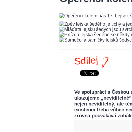
Sdílej
Ve spolupráci s Českou 
ukazujeme „neviditelné“ p
nejen neviditelný, ale té
existenci třeba vůbec ne
zrovna pocvakává zobák