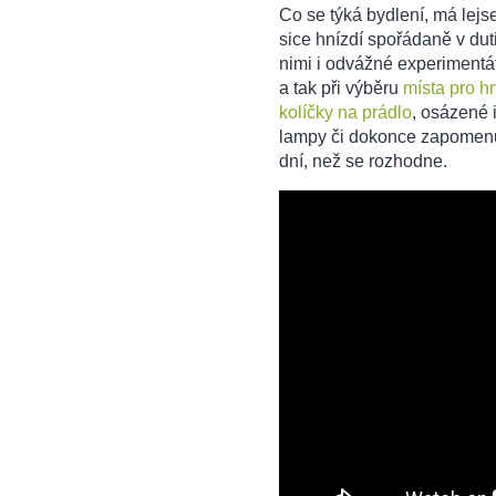
Co se týká bydlení, má lejs
sice hnízdí spořádaně v du
nimi i odvážné experimentá
a tak při výběru
místa pro hn
kolíčky na prádlo
, osázené 
lampy či dokonce zapomenut
dní, než se rozhodne.