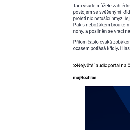
Tam všude můžete zahlédno
postojem se svěšenými kříd
proletí nic netušící hmyz, le
Pak s nebožákem broukem n
nohy, a posilněn se vrací n
Přitom často cvaká zobákem
ocasem potřásá křídly. Hlas