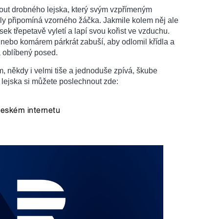
ut drobného lejska, který svým vzpřímeným
ly připomíná vzorného žáčka. Jakmile kolem něj ale
jsek třepetavě vyletí a lapí svou kořist ve vzduchu.
ebo komárem párkrát zabuší, aby odlomil křídla a
a oblíbený posed.
, někdy i velmi tiše a jednoduše zpívá, škube
 lejska si můžete poslechnout zde: