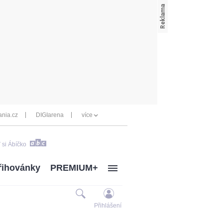
nia.cz
DIGIarena
více
 si Ábíčko
řihovánky
PREMIUM+
Přihlášení