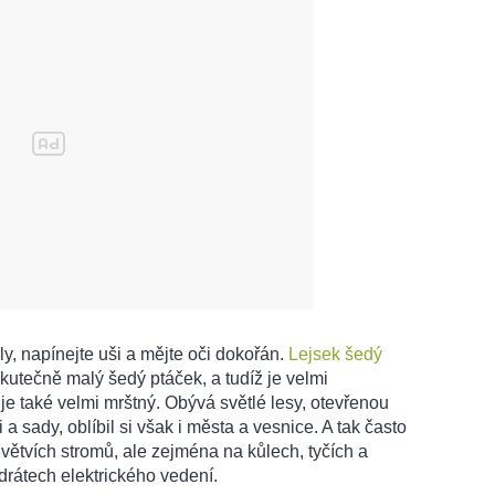
ly, napínejte uši a mějte oči dokořán.
Lejsek šedý
skutečně malý šedý ptáček, a tudíž je velmi
e také velmi mrštný. Obývá světlé lesy, otevřenou
 a sady, oblíbil si však i města a vesnice. A tak často
ětvích stromů, ale zejména na kůlech, tyčích a
drátech elektrického vedení.