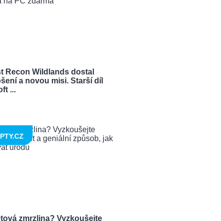
t Recon Wildlands dostal
šení a novou misi. Starší díl
t ...
PTY.CZ
tová zmrzlina? Vyzkoušejte