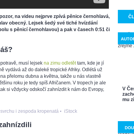
ozor, na videu nejprve zpívá pěnice černohlavá,
Č
hlav obecný. Lejsek šedý své tiché hvízdání
polu s pěnicí černohlavou) a pak v časech 0:51 či
AUTO
náš?
 potravě, musí lejsek
na zimu odletět
tam, kde je jí
ně vydává až do daleké tropické Afriky. Odlétá už
 na přelomu dubna a května, takže u nás vlastně
ětšinu roku je tedy spíš Afričanem. V tropech je ale
V Če
tak si vždycky odskočí zahnízdit k nám do Evropy,
zach
mu zř
 svrchu i zespoda kropenatá
•
iStock
ahnízdili
DOU