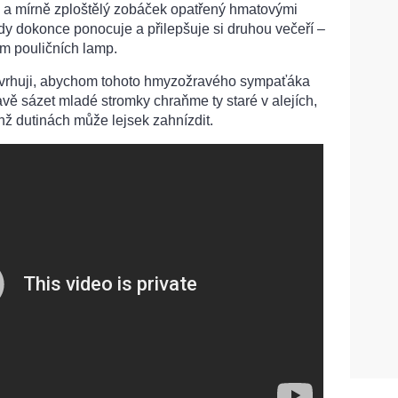
ný a mírně zploštělý zobáček opatřený hmatovými
dy dokonce ponocuje a přilepšuje si druhou večeří –
em pouličních lamp.
avrhuji, abychom tohoto hmyzožravého sympaťáka
avě sázet mladé stromky chraňme ty staré v alejích,
chž dutinách může lejsek zahnízdit.