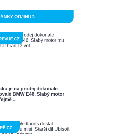
LÁNKY ODJINUD
REVUE.CZ
sku je na prodej dokonale
ovalé BMW E46. Slabý motor
ejmě ...
PĚ.CZ