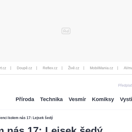
rt.cz
Doupě.cz
Reflex.cz
Živě.cz
MobilMania.cz
AVma
Předplať
Příroda
Technika
Vesmír
Komiksy
Vyst
enci kolem nás 17: Lejsek šedý
 nás 17: Lejsek šedý