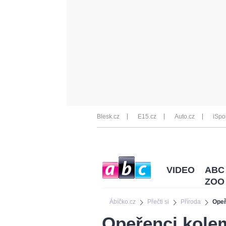
Blesk.cz
E15.cz
Auto.cz
iSpo
VIDEO
ABC
ZOO
Ábíčko.cz
Přečti si
Příroda
Opeř
Opeřenci kolem