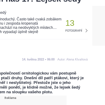
13
FOTOGRAFIÍ
14. května 2022 • 06:00
Autor:
Alena Klvaňová
společností ornitologickou vám postupně
tačí druhy. Dnešní díl patří ptákovi, který je
měř i neslyšitelný. Přestože jste o jeho
měli ponětí, je klidně možné, že lejsek šedý
em na sloupku vašeho plotu.