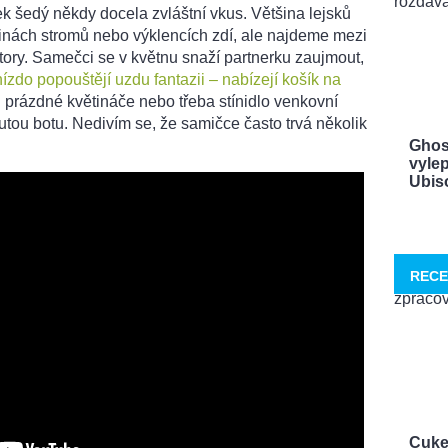
ek šedý někdy docela zvláštní vkus. Většina lejsků
tinách stromů nebo výklencích zdí, ale najdeme mezi
tory. Samečci se v květnu snaží partnerku zaujmout,
ízdo popouštějí uzdu fantazii – nabízejí košík na
i prázdné květináče nebo třeba stínidlo venkovní
ou botu. Nedivím se, že samičce často trvá několik
Ghos
vylep
Ubisof
RECE
Cuke