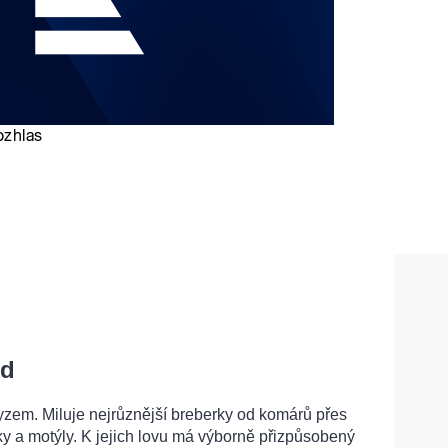
id
yzem. Miluje nejrůznější breberky od komárů přes
 a motýly. K jejich lovu má výborně přizpůsobený