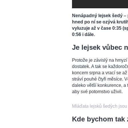
Nenápadný lejsek šedý – p
hned po ní se ozývá kruti
vyluzuje až v čase 0:35 (s
0:56 i dále.
Je lejsek vůbec 
Protože je závislý na hmyzí
dostatek. A tak se každoroč
koncem srpna a vrací se až
stráví pouhé čtyři měsíce. V
daleko větší konkurence, a 
aby své potomstvo uživil.
Mláďata lejsků šedých jsou
Kde bychom tak z