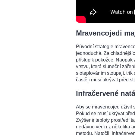
Mravencojedi mají 
Původní strategie mravencoj
jednoduchá. Za chladnějšíc
přístup k pokožce. Naopak za 
vrstvu, která sluneční zářen
s oteplováním stoupají, trik
častěji musí ukrývat před s
Infračervené nat
Aby se mravencojed uživil s
Pokud se musí ukrývat před
Zvýšené teploty prostředí ta
nedávno vědci z několika au
metodu. Natočili infračerv