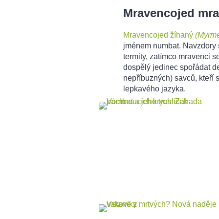
Mravencojed mra
Mravencojed žíhaný
(Myrme
jménem numbat. Navzdory s
termity, zatímco mravenci se
dospělý jedinec spořádat de
nepříbuzných) savců, kteří s
lepkavého jazyka.