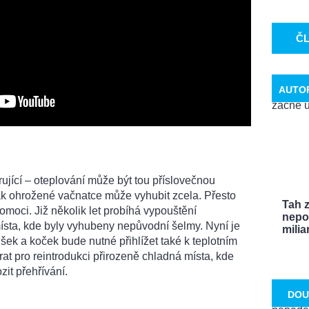
Č
AUTO
?
arující – oteplování může být tou příslovečnou
tak ohrožené vačnatce může vyhubit zcela. Přesto
Tah 
oci. Již několik let probíhá vypouštění
nepo
sta, kde byly vyhubeny nepůvodní šelmy. Nyní je
miliar
išek a koček bude nutné přihlížet také k teplotním
at pro reintrodukci přirozeně chladná místa, kde
zit přehřívání.
DOU