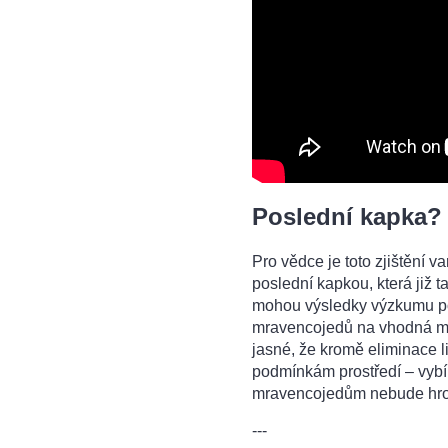
Poslední kapka
Pro vědce je toto zjištění v
poslední kapkou, která již 
mohou výsledky výzkumu pom
mravencojedů na vhodná mí
jasné, že kromě eliminace l
podmínkám prostředí – vybír
mravencojedům nebude hro
---