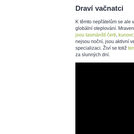
Draví vačnatci
K těmto nepřátelům se ale v 
globální oteplování. Mraven
jsou tasmánští čerti
,
kunovc
nejsou noční, jsou aktivní ve
specializaci. Živí se totiž
ter
za slunných dní.