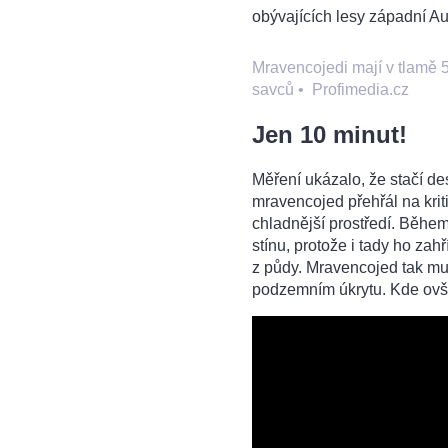
obývajících lesy západní Au
Mravencojedi mají v tlamě 
savců
•
Profimedia.cz
Jen 10 minut!
Měření ukázalo, že stačí de
mravencojed přehřál na kriti
chladnější prostředí. Během
stínu, protože i tady ho zah
z půdy. Mravencojed tak mus
podzemním úkrytu. Kde ovš