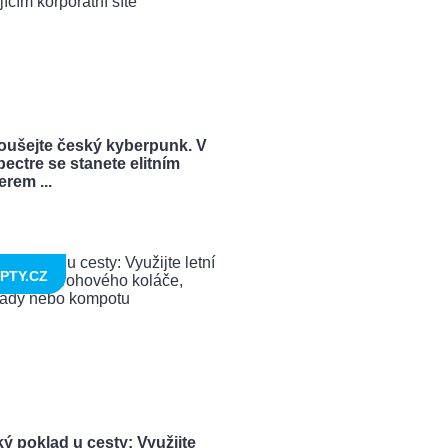
oušejte český kyberpunk. V
ectre se stanete elitním
rem ...
PTY.CZ
ý poklad u cesty: Využijte