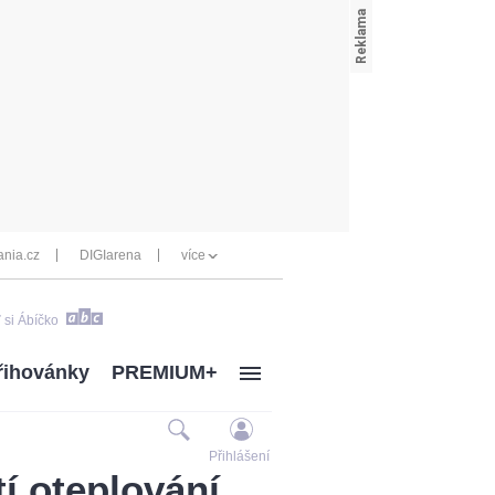
nia.cz
DIGIarena
více
 si Ábíčko
řihovánky
PREMIUM+
Přihlášení
í oteplování