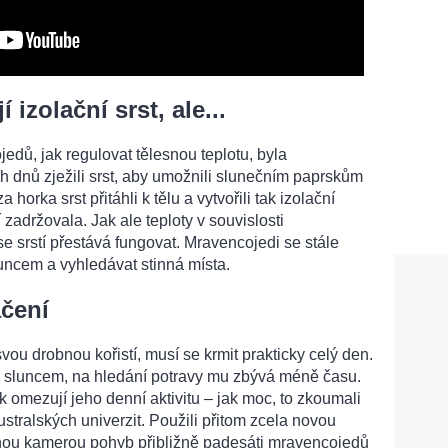
izolační srst, ale...
edů, jak regulovat tělesnou teplotu, byla
h dnů zježili srst, aby umožnili slunečním paprskům
horka srst přitáhli k tělu a vytvořili tak izolační
í zadržovala. Jak ale teploty v souvislosti
 se srstí přestává fungovat. Mravencojedi se stále
luncem a vyhledávat stinná místa.
áčení
vou drobnou kořistí, musí se krmit prakticky celý den.
 sluncem, na hledání potravy mu zbývá méně času.
k omezují jeho denní aktivitu – jak moc, to zkoumali
stralských univerzit. Použili přitom zcela novou
enou kamerou pohyb přibližně padesáti mravencojedů