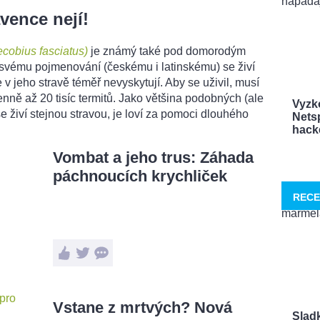
vence nejí!
cobius fasciatus)
je známý také pod domorodým
vému pojmenování (českému i latinskému) se živí
 v jeho stravě téměř nevyskytují. Aby se uživil, musí
nně až 20 tisíc termitů. Jako většina podobných (ale
Vyzk
e živí stejnou stravou, je loví za pomoci dlouhého
Netsp
hacke
Vombat a jeho trus: Záhada
páchnoucích krychliček
RECE
Vstane z mrtvých? Nová
Sladk