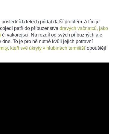
posledních letech přidal další problém. A tím je
cojedi patří do příbuzenstva
dravých vačnatců, jako
i
či vakorejsci. Na rozdíl od svých příbuzných ale
 dne. To je pro ně nutné kvůli jejich potravní
mity, kteří své úkryty v hlubinách termitišť
opouštějí