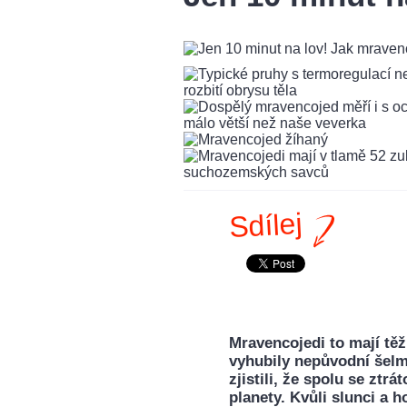
Sdílej
Mravencojedi to mají těž
vyhubily nepůvodní šelmy
zjistili, že spolu se ztrá
planety. Kvůli slunci a 