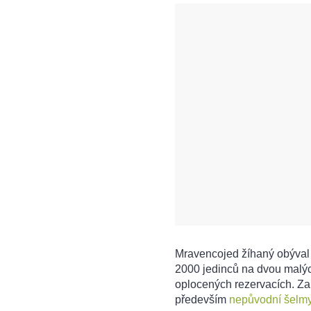
Mravencojed žíhaný obýval 
2000 jedinců na dvou malých
oplocených rezervacích. Z
především
nepůvodní šelmy