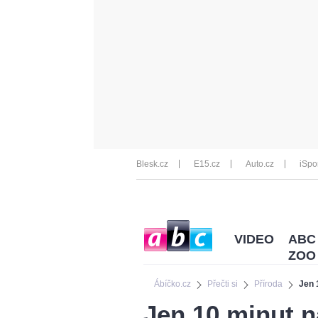
Blesk.cz
E15.cz
Auto.cz
iSpo
VIDEO
ABC
ZOO
Ábíčko.cz
Přečti si
Příroda
Jen 
Jen 10 minut n