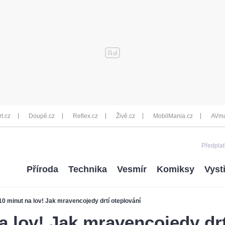
rt.cz
Doupě.cz
Reflex.cz
Živě.cz
MobilMania.cz
AVma
Předplať
Příroda
Technika
Vesmír
Komiksy
Vyst
10 minut na lov! Jak mravencojedy drtí oteplování
a lov! Jak mravencojedy drt