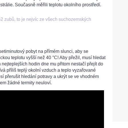
strálie. Současně měřili teplotu okolního prostředí.
52 zubů, to je nejvíc ze všech suchozemských
setiminutový pobyt na přímém slunci, aby se
ckou teplotu vyšší než 40 °C! Aby přežil, musí hledat
 nejteplejších hodin dne mu přitom nestačí přejít do
řívá příliš teplý okolní vzduch a teplo vyzařované
í přerušit hledání potravy a ukrýt se ve vhodném
em žádné termity neuloví.