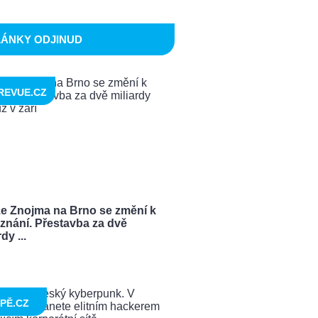
LÁNKY ODJINUD
REVUE.CZ
ze Znojma na Brno se změní k
znání. Přestavba za dvě
dy ...
PĚ.CZ