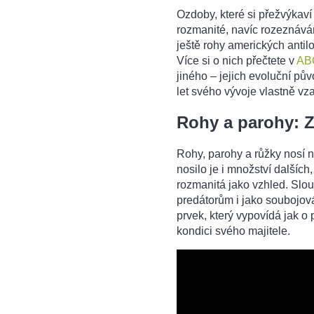
Ozdoby, které si přežvýkaví
rozmanité, navíc rozeznáváme
ještě rohy amerických antil
Více si o nich přečtete v
AB
jiného – jejich evoluční pův
let svého vývoje vlastně vza
Rohy a parohy: Z
Rohy, parohy a růžky nosí n
nosilo je i množství dalších
rozmanitá jako vzhled. Slouž
predátorům i jako soubojová
prvek, který vypovídá jak o p
kondici svého majitele.