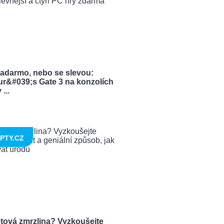
zadarmo, nebo se slevou:
ur&#039;s Gate 3 na konzolích
...
PTY.CZ
tová zmrzlina? Vyzkoušejte