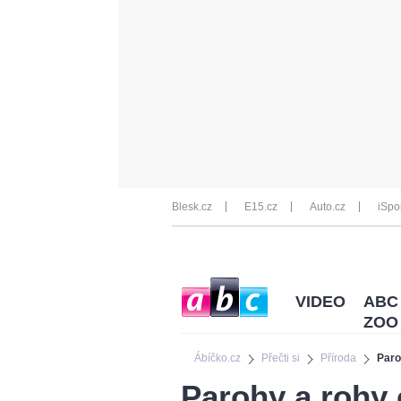
Blesk.cz
E15.cz
Auto.cz
iSpo
VIDEO
ABC
ZOO
Ábíčko.cz
Přečti si
Příroda
Paro
Parohy a rohy 