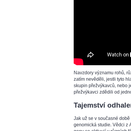
Navzdory významu rohů, růžk
zatím nevěděli, jestli tyto 
skupin přežvýkavců, nebo jest
přežvýkavci zdědili od jed
Tajemství odhale
Jak už se v současné době s
genomická studie. Vědci z