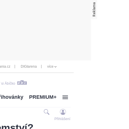
nia.cz
DIGIarena
více
 si Ábíčko
řihovánky
PREMIUM+
Přihlášení
jemství?