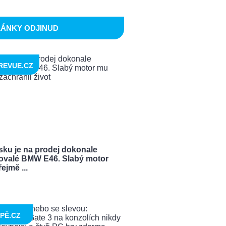
LÁNKY ODJINUD
REVUE.CZ
sku je na prodej dokonale
ovalé BMW E46. Slabý motor
ejmě ...
PĚ.CZ