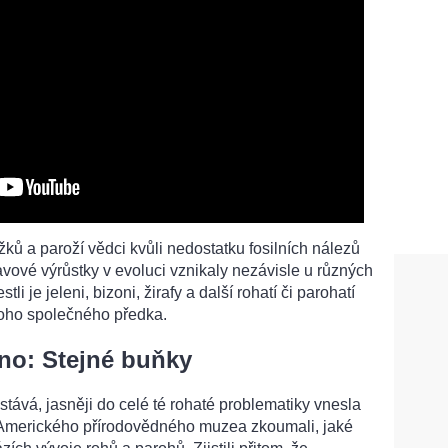
ů a paroží vědci kvůli nedostatku fosilních nálezů
hlavové výrůstky v evoluci vznikaly nezávisle u různých
li je jeleni, bizoni, žirafy a další rohatí či parohatí
noho společného předka.
no: Stejné buňky
tává, jasněji do celé té rohaté problematiky vnesla
 Amerického přírodovědného muzea zkoumali, jaké