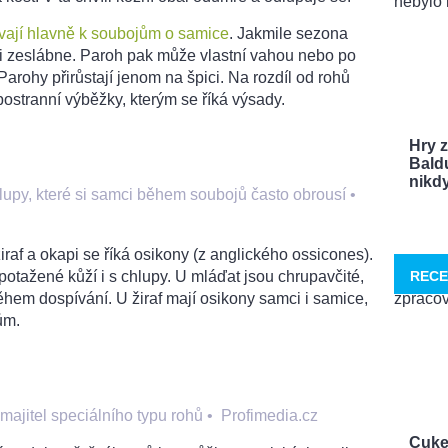
vají hlavně k soubojům o samice
. Jakmile sezona
ici zeslábne. Paroh pak může vlastní vahou nebo po
rohy přirůstají jenom na špici. Na rozdíl od rohů
 postranní výběžky, kterým se říká výsady.
Hry 
Bald
nikdy 
hlupy, které si samci během soubojů často obrousí
•
af a okapi se říká osikony (z anglického ossicones).
 potažené kůží i s chlupy. U mláďat jsou chrupavčité,
RECE
ěhem dospívání. U žiraf mají osikony samci i samice,
cům.
majitel speciálního typu rohů
•
Profimedia.cz
Cuke