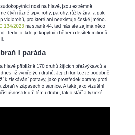
 sudokopytníci nosí na hlavě, jsou extrémně
 čtyři různé typy: rohy, parohy, růžky žiraf a pak
op vidlorohů, pro které ani neexistuje české jméno.
C 134/2023
na straně 44, teď nás ale zajímá něco
od. Tedy to, kde je kopytníci během desítek milionů
li.
braň i paráda
a hlavě přibližně 170 druhů žijících přežvýkavců a
, dnes již vymřelých druhů. Jejich funkce je podobně
í k získávání potravy, jako prostředek obrany proti
 zbraň v zápasech o samice. A také jako vizuální
říslušnosti k určitému druhu, tak o stáří a fyzické