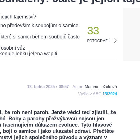
33
FOTOGRAFIÍ
13. ledna 2025 • 08:57
Autor:
Martina Ležáková
Vyšlo v ABC
13/2024
, že roh není paroh. Jenže vědci teď zjistili, že
ché. Rohy a parohy přežvýkavců nejsou jen
i fascinujícím důkazem evoluce. Tyto hlavové
 boji o samice i jako ukazatel zdraví. Přečtěte
ajemství jejich společného původu a význam v