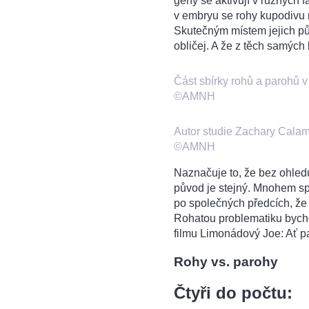
geny se aktivují v různých fá
v embryu se rohy kupodivu n
Skutečným místem jejich pů
obličej. A že z těch samých 
Část sbírky rohů a parohů
©AMNH
Autor studie Zachary Calama
©AMNH
Naznačuje to, že bez ohledu 
původ je stejný. Mnohem spí
po společných předcích, že 
Rohatou problematiku bycho
filmu Limonádový Joe: Ať p
Rohy vs. parohy
Čtyři do počtu: