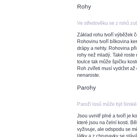
Rohy
Ve středověku se z rohů zub
Základ rohu tvoří výběžek če
Rohovinu tvoří bílkovina ker
drápy a nehty. Rohovina při
rohy než mladý. Také roste 
toulce tak může špičku kos
Roh zvířeti musí vydržet až
nenaroste.
Parohy
Paroží losů může být široké
Jsou uvnitř plné a tvoří je 
které jsou na čelní kosti. B
vyživuje, ale odspodu se m
látky a z chrupavky se stává