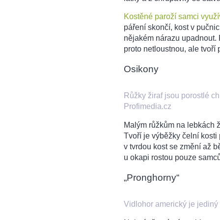
Kostěné paroží samci využí
páření skončí, kost v pučn
nějakém nárazu upadnout. Pa
proto netloustnou, ale tvoří
Osikony
Růžky žiraf jsou porostlé c
Profimedia.cz
Malým růžkům na lebkách žir
Tvoří je výběžky čelní kosti
v tvrdou kost se změní až b
u okapi rostou pouze sam
„Pronghorny“
Vidlohor americký je jediný 