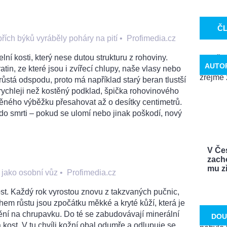
Č
řích býků vyráběly poháry na pití
•
Profimedia.cz
lní kosti, který nese dutou strukturu z rohoviny.
AUTO
atin, ze které jsou i zvířecí chlupy, naše vlasy nebo
růstá odspodu, proto má například starý beran tlustší
rychleji než kostěný podklad, špička rohovinového
těného výběžku přesahovat až o desítky centimetrů.
 do smrti – pokud se ulomí nebo jinak poškodí, nový
V Če
zach
mu zř
 jako osobní vůz
•
Profimedia.cz
kost. Každý rok vyrostou znovu z takzvaných pučnic,
ěhem růstu jsou zpočátku měkké a kryté kůží, která je
ění na chrupavku. Do té se zabudovávají minerální
DOU
 kost. V tu chvíli kožní obal odumře a odlupuje se.