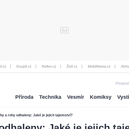
rt.cz
Doupě.cz
Reflex.cz
Živě.cz
MobilMania.cz
AVma
Předplať
Příroda
Technika
Vesmír
Komiksy
Vyst
hy a rohy odhaleny: Jaké je jejich tajemství?
odhaleny: Jaké je jejich ta