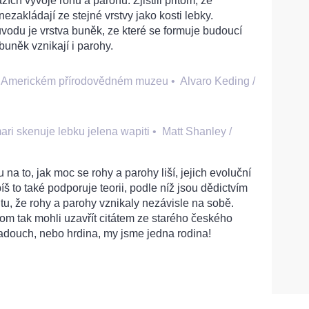
zích vývoje rohů a parohů. Zjistili přitom, že
ezakládají ze stejné vrstvy jako kosti lebky.
vodu je vrstva buněk, ze které se formuje budoucí
buněk vznikají i parohy.
 v Americkém přírodovědném muzeu
•
Alvaro Keding /
ri skenuje lebku jelena wapiti
•
Matt Shanley /
na to, jak moc se rohy a parohy liší, jejich evoluční
š to také podporuje teorii, podle níž jsou dědictvím
tu, že rohy a parohy vznikaly nezávisle na sobě.
m tak mohli uzavřít citátem ze starého českého
adouch, nebo hrdina, my jsme jedna rodina!