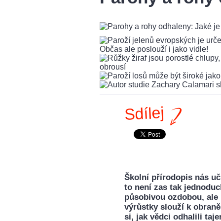
Sdílej
Školní přírodopis nás učí
to není zas tak jednodu
působivou ozdobou, ale 
výrůstky slouží k obraně,
si, jak vědci odhalili t