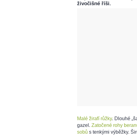
živočišné říši.
Malé žirafí růžky
. Dlouhé „š
gazel.
Zatočené rohy beranů
sobů
s tenkými výběžky. Ši