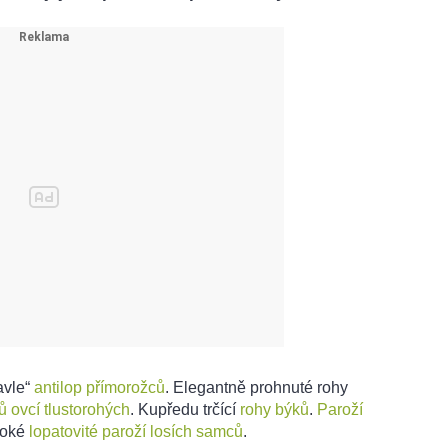
avle“
antilop přímorožců
. Elegantně prohnuté rohy
 ovcí tlustorohých
. Kupředu trčící
rohy býků
.
Paroží
roké
lopatovité paroží losích samců
.