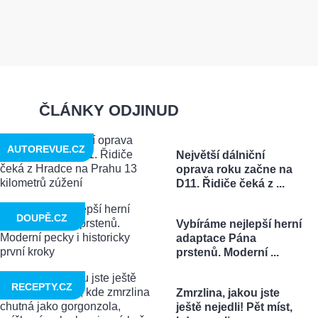
ČLÁNKY ODJINUD
AUTOREVUE.CZ
Největší dálniční
oprava roku začne na
D11. Řidiče čeká z ...
DOUPĚ.CZ
Vybíráme nejlepší herní
adaptace Pána
prstenů. Moderní ...
RECEPTY.CZ
Zmrzlina, jakou jste
ještě nejedli! Pět míst,