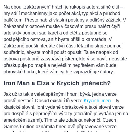
Na obou „zakázaných“ hrách je rukopis autora silně cítit –
hry sdílí mechanismy jako počet akcí, typ akcí a průchod
balíčkem. Přesto nabízí vlastní postupy a odlišný zážitek. V
Zakázaném ostrově musíte v časovém presu nalézt čtyři
artefakty pomocí sad karet a odletět z postupně se
potápějícího ostrova, aniž byste přišli o kamaráda. V
Zakázané poušti hledáte čtyři části létacího stroje pomocí
souřadnic, abyste mohli poušť opustit. Ta se naopak od
ostrova postupně zasypává pískem, který se navíc neustále
přeskupuje po mapě a největším nepřítelem vám bude
obrovské horko, které vám rychle vyprazdňuje čutory.
Iron Man a Elza v Krycích jménech?
Jak už to tak s veleúspěšnými hrami bývá, jedna verze
prostě nestačí. Dosud existují tři verze
Krycích jmen
– ty
klasické slovní, loni vydané obrázkové a také slovní verze
pro dospělé s peprnějšími výrazy (oficiálně je vydána jen na
americkém území). Tím to ale zdaleka nekončí. Czech
Games Edition oznámila hned dvě připravované verze