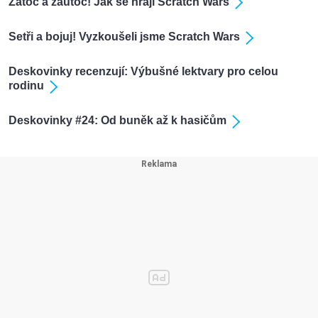
Zatoč a zaútoč! Jak se hrají Scratch Wars
Setři a bojuj! Vyzkoušeli jsme Scratch Wars
Deskovinky recenzují: Výbušné lektvary pro celou
rodinu
Deskovinky #24: Od buněk až k hasičům