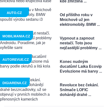
kde zmrzlina ...
AUTO.CZ
Od příštího roku v
Mnichově už jen
elektromobily. BMW ...
MOBILMANIA.CZ
Vypnout a zapnout
nestačí. Toto jsou
nejčastější problémy ...
AUTOREVUE.CZ
Konec nudným
ducatům! Laika Ecovip
Evoluzione má barvy ...
DIGIARENA.CZ
Revoluce bez čekání.
Snímače LOFIC
dohánějí drahé ...