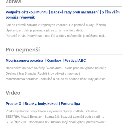
Zdraví
Podpořte dětskou imunitu
Babské rady proti nachlazení
S čím vším
pomůže rýmovník
Jak se zdravě zchladit v tropických vedrech: Co pomáhá a kdy už riskuj...
Úpal a úžeh: Jak je poznat a jak se z nich rychle vyléčit
Parazité v nás: Kterým se u nás líbí a kde v našem těle je můžeme nají...
Pro nejmenší
Mourissonova poradna
Komiksy
Festival ABC
Nahlédněte do nové továrny Škoda Auto: Takhle probíhá výroba baterií p...
Desková hra Stínadla: Rychlé šípy ožívají v napínavé
Mourrisonova poradna: Jsem líná a nic se mi nechce dělat: Kdy jde o ún...
Video
Prostor X
Branky, body, kokoti
Fortuna liga
Priske byl hodně nespokojen s výkonem Sparty v Mladé Boleslavi
SESTŘIH: Mladá Boleslav - Sparta 2:0. Bezzubí Letenští opět ztratili. ...
SESTŘIH: Zlín - Bohemians 0:2. Klokani mají první výhru, premiérovou t...