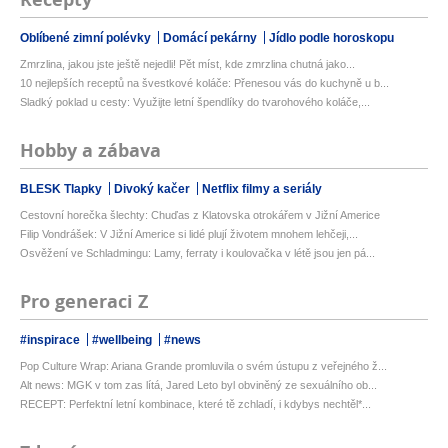
Oblíbené zimní polévky
Domácí pekárny
Jídlo podle horoskopu
Zmrzlina, jakou jste ještě nejedli! Pět míst, kde zmrzlina chutná jako...
10 nejlepších receptů na švestkové koláče: Přenesou vás do kuchyně u b...
Sladký poklad u cesty: Využijte letní špendlíky do tvarohového koláče,...
Hobby a zábava
BLESK Tlapky
Divoký kačer
Netflix filmy a seriály
Cestovní horečka šlechty: Chuďas z Klatovska otrokářem v Jižní Americe
Filip Vondrášek: V Jižní Americe si lidé plují životem mnohem lehčeji,...
Osvěžení ve Schladmingu: Lamy, ferraty i koulovačka v létě jsou jen pá...
Pro generaci Z
#inspirace
#wellbeing
#news
Pop Culture Wrap: Ariana Grande promluvila o svém ústupu z veřejného ž...
Alt news: MGK v tom zas lítá, Jared Leto byl obviněný ze sexuálního ob...
RECEPT: Perfektní letní kombinace, které tě zchladí, i kdybys nechtěl*...