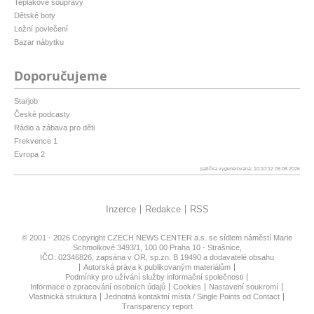
Teplákové soupravy
Dětské boty
Ložní povlečení
Bazar nábytku
Doporučujeme
Starjob
České podcasty
Rádio a zábava pro děti
Frekvence 1
Evropa 2
patička vygenerovaná: 10:10:12 09.08.2026
Inzerce
Redakce
RSS
© 2001 - 2026 Copyright
CZECH NEWS CENTER a.s.
se sídlem náměstí Marie
Schmolkové 3493/1, 100 00 Praha 10 - Strašnice,
IČO: 02346826, zapsána v OR, sp.zn. B 19490 a dodavatelé obsahu
Autorská práva k publikovaným materiálům
Podmínky pro užívání služby informační společnosti
Informace o zpracování osobních údajů
Cookies
Nastavení soukromí
Vlastnická struktura
Jednotná kontaktní místa / Single Points od Contact
Transparency report