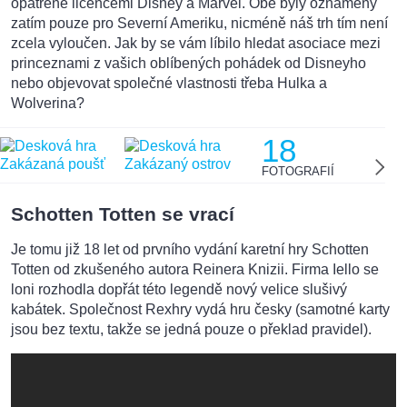
opatřené licencemi Disney a Marvel. Obě byly oznámeny
zatím pouze pro Severní Ameriku, nicméně náš trh tím není
zcela vyloučen. Jak by se vám líbilo hledat asociace mezi
princeznami z vašich oblíbených pohádek od Disneyho
nebo objevovat společné vlastnosti třeba Hulka a
Wolverina?
18
FOTOGRAFIÍ
Schotten Totten se vrací
Je tomu již 18 let od prvního vydání karetní hry Schotten
Totten od zkušeného autora Reinera Knizii. Firma Iello se
loni rozhodla dopřát této legendě nový velice slušivý
kabátek. Společnost Rexhry vydá hru česky (samotné karty
jsou bez textu, takže se jedná pouze o překlad pravidel).