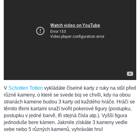
V
Schotten Totten
vykládáte číselné karty z ruky na stůl před
různé kameny, o které se svede boj ve chvíli, kdy na obou
stranách kamene budou 3 karty od každého hráče. Hráči se
těmito třemi kartami snaží tvořit pokerové figury (postupku,
postupku v jedné barvě, tři stejná čísla atp.). Vyšší figura
jednoduše bere kámen. Jakmile získáte 3 kameny vedle
sebe nebo 5 různých kamenů, vyhráváte hru!