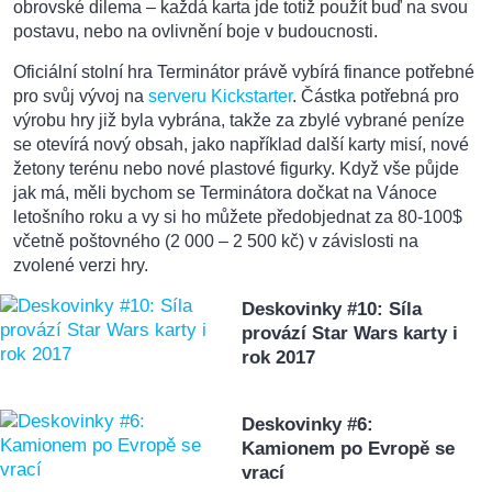
obrovské dilema – každá karta jde totiž použít buď na svou
postavu, nebo na ovlivnění boje v budoucnosti.
Oficiální stolní hra Terminátor právě vybírá finance potřebné
pro svůj vývoj na
serveru Kickstarter
. Částka potřebná pro
výrobu hry již byla vybrána, takže za zbylé vybrané peníze
se otevírá nový obsah, jako například další karty misí, nové
žetony terénu nebo nové plastové figurky. Když vše půjde
jak má, měli bychom se Terminátora dočkat na Vánoce
letošního roku a vy si ho můžete předobjednat za 80-100$
včetně poštovného (2 000 – 2 500 kč) v závislosti na
zvolené verzi hry.
Deskovinky #10: Síla
provází Star Wars karty i
rok 2017
Deskovinky #6:
Kamionem po Evropě se
vrací