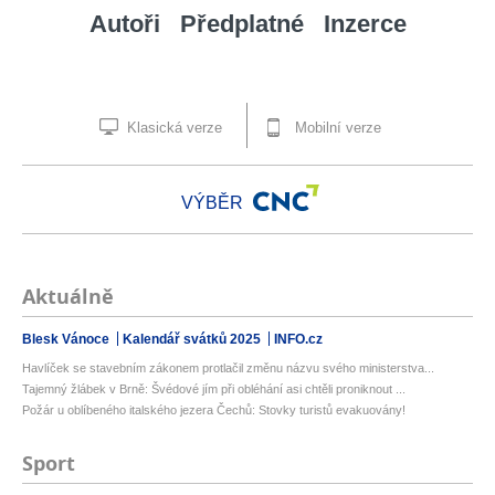
Autoři
Předplatné
Inzerce
Klasická verze
Mobilní verze
VÝBĚR
Aktuálně
Blesk Vánoce
Kalendář svátků 2025
INFO.cz
Havlíček se stavebním zákonem protlačil změnu názvu svého ministerstva...
Tajemný žlábek v Brně: Švédové jím při obléhání asi chtěli proniknout ...
Požár u oblíbeného italského jezera Čechů: Stovky turistů evakuovány!
Sport