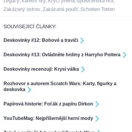
Legacy
karetní hry
Krycí jména
společenská hra
,
,
,
,
Zakázaný ostrov
Zakázaná poušť
Schotten Totten
,
,
SOUVISEJÍCÍ ČLÁNKY:
Deskovinky #12: Bohové a traviči
Deskovinky #13: Ovládněte hrdiny z Harryho Pottera
Deskovinky recenzují: Krysí válka
Rozhovor s autorem Scratch Wars: Karty, figurky a
deskovka
Papírová historie: Foťák z papíru Dirkon
YouTubeMag: Nejpříšernější herní mody