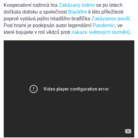
Kooperativní rodinná hra
Zakázaný ostrov
se po letech
dočkala dotisku a společnost
Blackfire
k této příležitosti
poprvé vydává jejího mladšího bratříčka
Zakázanou poušť
.
Pod hrami je podepsán autor legendární
Pandemic
, ve
které bojujete v roli vědců proti
nákaze světových rozměrů
.