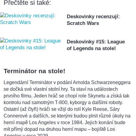
Přečtěte si také:
Deskovinky recenzují:
Scratch Wars
Deskovinky #15: League
of Legends na stole!
Terminátor na stole!
Legendární Terminátor v podání Arnolda Schwarzeneggera
se dočká své vlastní stolní hry. Ta staví na událostech
prvního filmu. Jeden hráč se chopí role Skynetu a získá tak
kontrolu nad samotným T-800, kyborgy a dalšími roboty.
Ostatní (až čtyři) hráči se vžijí do rolí Kyle Reese, Sáry
Connerové a dalších, se kterými budou plnit různé úkoly na
herní mapě Los Angeles v roce 1984. Jejich konání bude
mít přímý dopad na druhou herní mapu – bojiště Los
Angeles v roce 2029.