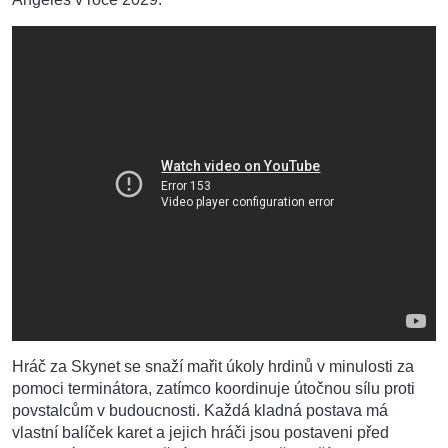
Hráč za Skynet se snaží mařit úkoly hrdinů v minulosti za
pomoci terminátora, zatímco koordinuje útočnou sílu proti
povstalcům v budoucnosti. Každá kladná postava má
vlastní balíček karet a jejich hráči jsou postaveni před