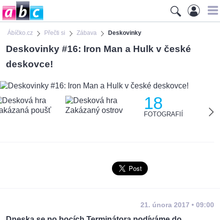
Ábíčko.cz
Přečti si
Zábava
Deskovinky
Deskovinky #16: Iron Man a Hulk v české
deskovce!
18
FOTOGRAFIÍ
21. února 2017 • 09:00
Dneska se po bocích Terminátora podíváme do