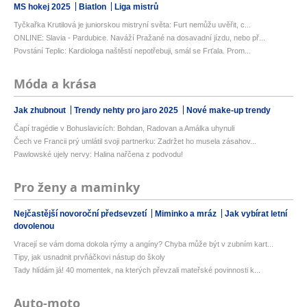
MS hokej 2025
Biatlon
Liga mistrů
Tyčkařka Krutilová je juniorskou mistryní světa: Furt nemůžu uvěřit, c...
ONLINE: Slavia - Pardubice. Naváží Pražané na dosavadní jízdu, nebo př...
Povstání Teplic: Kardiologa naštěstí nepotřebuji, smál se Frťala. Prom...
Móda a krása
Jak zhubnout
Trendy nehty pro jaro 2025
Nové make-up trendy
Čapí tragédie v Bohuslavicích: Bohdan, Radovan a Amálka uhynuli
Čech ve Francii prý umlátil svoji partnerku: Zadržet ho musela zásahov...
Pawlowské ujely nervy: Halina nařčena z podvodu!
Pro ženy a maminky
Nejčastější novoroční předsevzetí
Miminko a mráz
Jak vybírat letní
dovolenou
Vracejí se vám doma dokola rýmy a angíny? Chyba může být v zubním kart...
Tipy, jak usnadnit prvňáčkovi nástup do školy
Tady hlídám já! 40 momentek, na kterých převzali mateřské povinnosti k...
Auto-moto