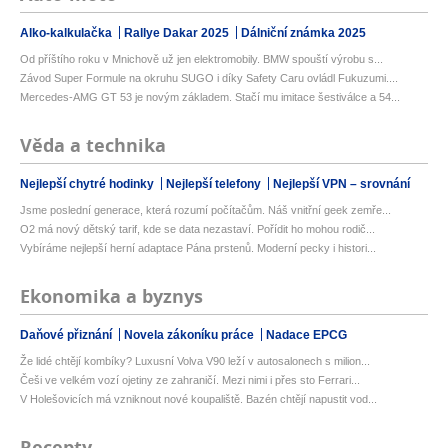
Alko-kalkulačka
Rallye Dakar 2025
Dálniční známka 2025
Od příštího roku v Mnichově už jen elektromobily. BMW spouští výrobu s...
Závod Super Formule na okruhu SUGO i díky Safety Caru ovládl Fukuzumi....
Mercedes-AMG GT 53 je novým základem. Stačí mu imitace šestiválce a 54...
Věda a technika
Nejlepší chytré hodinky
Nejlepší telefony
Nejlepší VPN – srovnání
Jsme poslední generace, která rozumí počítačům. Náš vnitřní geek zemře...
O2 má nový dětský tarif, kde se data nezastaví. Pořídit ho mohou rodič...
Vybíráme nejlepší herní adaptace Pána prstenů. Moderní pecky i histori...
Ekonomika a byznys
Daňové přiznání
Novela zákoníku práce
Nadace EPCG
Že lidé chtějí kombíky? Luxusní Volva V90 leží v autosalonech s milion...
Češi ve velkém vozí ojetiny ze zahraničí. Mezi nimi i přes sto Ferrari...
V Holešovicích má vzniknout nové koupaliště. Bazén chtějí napustit vod...
Recepty