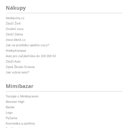
Nákupy
hledejceny.cz
Zboží Živě
Osobní vozy
Zboží Dáma
zbozi.blesk.cz
Jak na prohlídku ojetého vozu?
HobbyKompas
Auto pro začátečníka do 100 000 Kč
Zboží Auto
Ojetá Škoda Octavia
Jak vybrat auto?
Mimibazar
Testujte s Mimibazarem
Monster High
Barbie
Lego
Pyžama
Kosmetika a parfémy