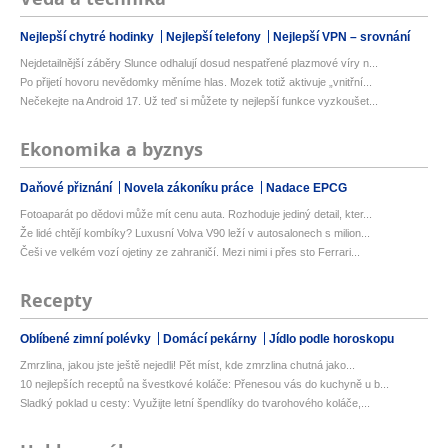
Nejlepší chytré hodinky
Nejlepší telefony
Nejlepší VPN – srovnání
Nejdetailnější záběry Slunce odhalují dosud nespatřené plazmové víry n...
Po přijetí hovoru nevědomky měníme hlas. Mozek totiž aktivuje „vnitřní...
Nečekejte na Android 17. Už teď si můžete ty nejlepší funkce vyzkoušet...
Ekonomika a byznys
Daňové přiznání
Novela zákoníku práce
Nadace EPCG
Fotoaparát po dědovi může mít cenu auta. Rozhoduje jediný detail, kter...
Že lidé chtějí kombíky? Luxusní Volva V90 leží v autosalonech s milion...
Češi ve velkém vozí ojetiny ze zahraničí. Mezi nimi i přes sto Ferrari...
Recepty
Oblíbené zimní polévky
Domácí pekárny
Jídlo podle horoskopu
Zmrzlina, jakou jste ještě nejedli! Pět míst, kde zmrzlina chutná jako...
10 nejlepších receptů na švestkové koláče: Přenesou vás do kuchyně u b...
Sladký poklad u cesty: Využijte letní špendlíky do tvarohového koláče,...