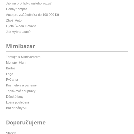
Jak na prohlídku ojetého vozu?
HobbyKompas
Auto pro začátečníka do 100 000 Kč
Zboží Auto
Ojetá Škoda Octavia
Jak vybrat auto?
Mimibazar
Testujte s Mimibazarem
Monster High
Barbie
Lego
Pyžama
Kosmetika a parfémy
Teplákové soupravy
Dětské boty
Ložní povlečení
Bazar nábytku
Doporučujeme
Starjob