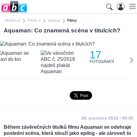
Ábíčko.cz
Přečti si
Zábava
Filmy
Aquaman: Co znamená scéna v titulcích?
17
FOTOGRAFIÍ
28. prosince 2018 • 08:00
Během závěrečných titulků filmu Aquaman se odehraje
poslední scéna, která slouží jako epilog - ale zároveň to