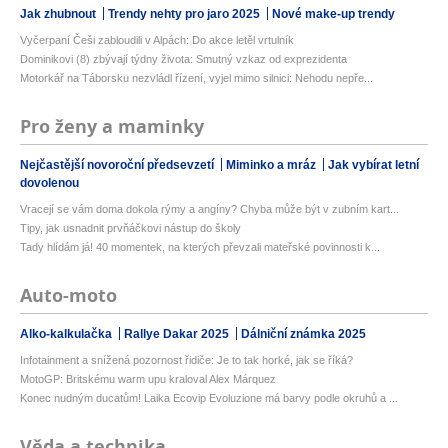
Jak zhubnout
Trendy nehty pro jaro 2025
Nové make-up trendy
Vyčerpaní Češi zabloudili v Alpách: Do akce letěl vrtulník
Dominikovi (8) zbývají týdny života: Smutný vzkaz od exprezidenta
Motorkář na Táborsku nezvládl řízení, vyjel mimo silnici: Nehodu nepře...
Pro ženy a maminky
Nejčastější novoroční předsevzetí
Miminko a mráz
Jak vybírat letní
dovolenou
Vracejí se vám doma dokola rýmy a angíny? Chyba může být v zubním kart...
Tipy, jak usnadnit prvňáčkovi nástup do školy
Tady hlídám já! 40 momentek, na kterých převzali mateřské povinnosti k...
Auto-moto
Alko-kalkulačka
Rallye Dakar 2025
Dálniční známka 2025
Infotainment a snížená pozornost řidiče: Je to tak horké, jak se říká?
MotoGP: Britskému warm upu kraloval Alex Márquez
Konec nudným ducatům! Laika Ecovip Evoluzione má barvy podle okruhů a ...
Věda a technika