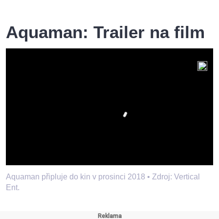
Aquaman: Trailer na film
Aquaman připluje do kin v prosinci 2018 •
Zdroj: Vertical
Ent.