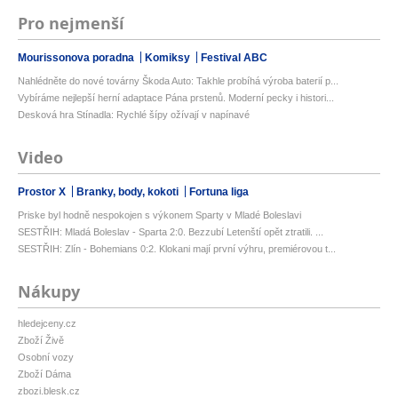
Pro nejmenší
Mourissonova poradna
Komiksy
Festival ABC
Nahlédněte do nové továrny Škoda Auto: Takhle probíhá výroba baterií p...
Vybíráme nejlepší herní adaptace Pána prstenů. Moderní pecky i histori...
Desková hra Stínadla: Rychlé šípy ožívají v napínavé
Video
Prostor X
Branky, body, kokoti
Fortuna liga
Priske byl hodně nespokojen s výkonem Sparty v Mladé Boleslavi
SESTŘIH: Mladá Boleslav - Sparta 2:0. Bezzubí Letenští opět ztratili. ...
SESTŘIH: Zlín - Bohemians 0:2. Klokani mají první výhru, premiérovou t...
Nákupy
hledejceny.cz
Zboží Živě
Osobní vozy
Zboží Dáma
zbozi.blesk.cz