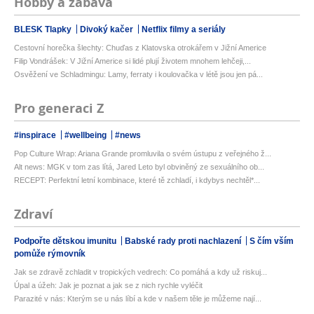
Hobby a zábava
BLESK Tlapky
Divoký kačer
Netflix filmy a seriály
Cestovní horečka šlechty: Chuďas z Klatovska otrokářem v Jižní Americe
Filip Vondrášek: V Jižní Americe si lidé plují životem mnohem lehčeji,...
Osvěžení ve Schladmingu: Lamy, ferraty i koulovačka v létě jsou jen pá...
Pro generaci Z
#inspirace
#wellbeing
#news
Pop Culture Wrap: Ariana Grande promluvila o svém ústupu z veřejného ž...
Alt news: MGK v tom zas lítá, Jared Leto byl obviněný ze sexuálního ob...
RECEPT: Perfektní letní kombinace, které tě zchladí, i kdybys nechtěl*...
Zdraví
Podpořte dětskou imunitu
Babské rady proti nachlazení
S čím vším
pomůže rýmovník
Jak se zdravě zchladit v tropických vedrech: Co pomáhá a kdy už riskuj...
Úpal a úžeh: Jak je poznat a jak se z nich rychle vyléčit
Parazité v nás: Kterým se u nás líbí a kde v našem těle je můžeme nají...