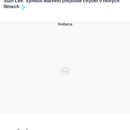
Stan Lee: Symbol Marvelu (ne)bude chybět v nových
filmech