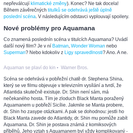
nepřeválcují
klimatické změny
). Konec? Ne tak docela!
Během závěrečných
titulků se odehrává ještě úplně
poslední scéna
. V následujícím odstavci vyplouvají spoilery.
Nové problémy pro Aquamana
Co znamená poslednín scéna v titulcích Aquamana? Uvádí
další nový film? Je v ní
Batman
,
Wonder Woman
nebo
Superman
? Nebo kdokoliv z
Ligy spravedlnosti
? Ano. A ne.
Aquaman se plaví do kin
•
Warner Bros.
Scéna se odehrává v pobřežní chatě dr. Stephena Shina,
který se ve filmu objevuje v televizním vysílání a tvrdí, že
Atlantida skutečně existuje. Dr. Shin není sám, má
nečekaného hosta. Tím je zloduch Black Manta poražený
Aquamanem u pobřeží Sicílie. Jakmile se Manta probere,
dr. Shin ho zasype otázkami. A pak se dohodnou: jestli ho
Black Manta zavede do Atlantidy, dr. Shin mu pomůže zabít
Aquamana. Dr. Shin je postava známá z komiksových
příběhů. Jeho vztah s Aquamanem byl vždy komplikovaný -