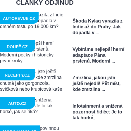
ČLÁNKY ODJINUD
AUTOREVUE.CZ
Škoda Kylaq vyrazila z
Indie až do Prahy. Jak
dopadla v ...
DOUPĚ.CZ
Vybíráme nejlepší herní
adaptace Pána
prstenů. Moderní ...
RECEPTY.CZ
Zmrzlina, jakou jste
ještě nejedli! Pět míst,
kde zmrzlina ...
AUTO.CZ
Infotainment a snížená
pozornost řidiče: Je to
tak horké, ...