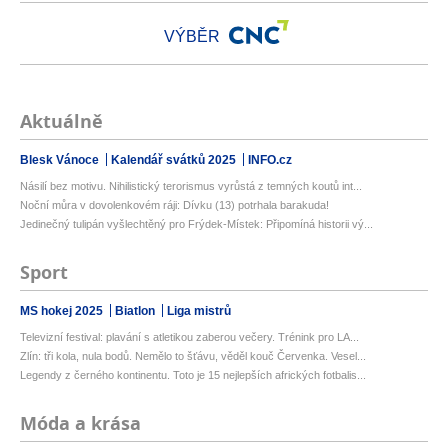
VÝBĚR
Aktuálně
Blesk Vánoce
Kalendář svátků 2025
INFO.cz
Násilí bez motivu. Nihilistický terorismus vyrůstá z temných koutů int...
Noční můra v dovolenkovém ráji: Dívku (13) potrhala barakuda!
Jedinečný tulipán vyšlechtěný pro Frýdek-Místek: Připomíná historii vý...
Sport
MS hokej 2025
Biatlon
Liga mistrů
Televizní festival: plavání s atletikou zaberou večery. Trénink pro LA...
Zlín: tři kola, nula bodů. Nemělo to šťávu, věděl kouč Červenka. Vesel...
Legendy z černého kontinentu. Toto je 15 nejlepších afrických fotbalis...
Móda a krása