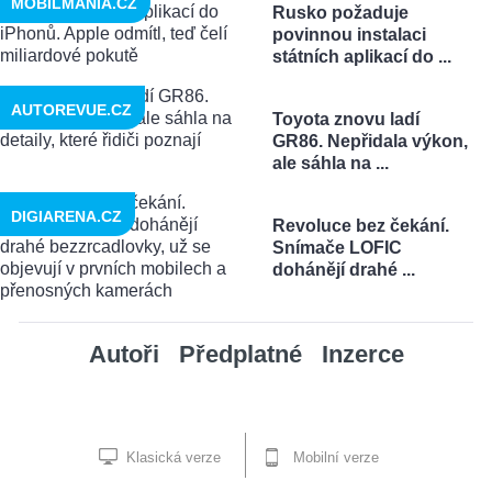
MOBILMANIA.CZ
Rusko požaduje
povinnou instalaci
státních aplikací do ...
AUTOREVUE.CZ
Toyota znovu ladí
GR86. Nepřidala výkon,
ale sáhla na ...
DIGIARENA.CZ
Revoluce bez čekání.
Snímače LOFIC
dohánějí drahé ...
Autoři
Předplatné
Inzerce
Klasická verze
Mobilní verze