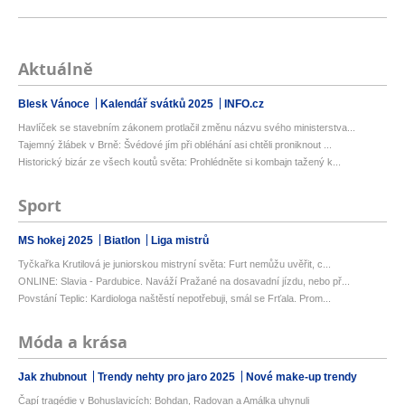
Aktuálně
Blesk Vánoce
Kalendář svátků 2025
INFO.cz
Havlíček se stavebním zákonem protlačil změnu názvu svého ministerstva...
Tajemný žlábek v Brně: Švédové jím při obléhání asi chtěli proniknout ...
Historický bizár ze všech koutů světa: Prohlédněte si kombajn tažený k...
Sport
MS hokej 2025
Biatlon
Liga mistrů
Tyčkařka Krutilová je juniorskou mistryní světa: Furt nemůžu uvěřit, c...
ONLINE: Slavia - Pardubice. Naváží Pražané na dosavadní jízdu, nebo př...
Povstání Teplic: Kardiologa naštěstí nepotřebuji, smál se Frťala. Prom...
Móda a krása
Jak zhubnout
Trendy nehty pro jaro 2025
Nové make-up trendy
Čapí tragédie v Bohuslavicích: Bohdan, Radovan a Amálka uhynuli