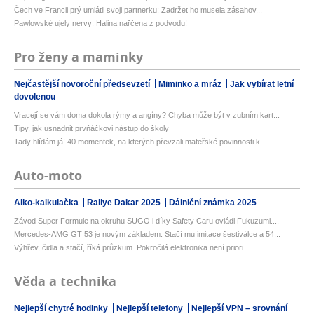
Čech ve Francii prý umlátil svoji partnerku: Zadržet ho musela zásahov...
Pawlowské ujely nervy: Halina nařčena z podvodu!
Pro ženy a maminky
Nejčastější novoroční předsevzetí
Miminko a mráz
Jak vybírat letní
dovolenou
Vracejí se vám doma dokola rýmy a angíny? Chyba může být v zubním kart...
Tipy, jak usnadnit prvňáčkovi nástup do školy
Tady hlídám já! 40 momentek, na kterých převzali mateřské povinnosti k...
Auto-moto
Alko-kalkulačka
Rallye Dakar 2025
Dálniční známka 2025
Závod Super Formule na okruhu SUGO i díky Safety Caru ovládl Fukuzumi....
Mercedes-AMG GT 53 je novým základem. Stačí mu imitace šestiválce a 54...
Výhřev, čidla a stačí, říká průzkum. Pokročilá elektronika není priori...
Věda a technika
Nejlepší chytré hodinky
Nejlepší telefony
Nejlepší VPN – srovnání