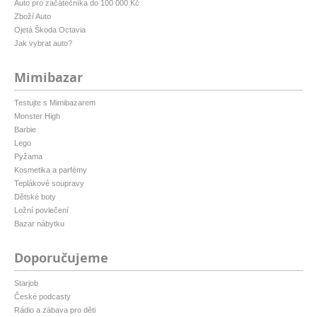
Auto pro začátečníka do 100 000 Kč
Zboží Auto
Ojetá Škoda Octavia
Jak vybrat auto?
Mimibazar
Testujte s Mimibazarem
Monster High
Barbie
Lego
Pyžama
Kosmetika a parfémy
Teplákové soupravy
Dětské boty
Ložní povlečení
Bazar nábytku
Doporučujeme
Starjob
České podcasty
Rádio a zábava pro děti