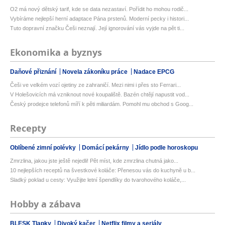
O2 má nový dětský tarif, kde se data nezastaví. Pořídit ho mohou rodič...
Vybíráme nejlepší herní adaptace Pána prstenů. Moderní pecky i histori...
Tuto dopravní značku Češi neznají. Její ignorování vás vyjde na pět ti...
Ekonomika a byznys
Daňové přiznání
Novela zákoníku práce
Nadace EPCG
Češi ve velkém vozí ojetiny ze zahraničí. Mezi nimi i přes sto Ferrari...
V Holešovicích má vzniknout nové koupaliště. Bazén chtějí napustit vod...
Český prodejce telefonů míří k pěti miliardám. Pomohl mu obchod s Goog...
Recepty
Oblíbené zimní polévky
Domácí pekárny
Jídlo podle horoskopu
Zmrzlina, jakou jste ještě nejedli! Pět míst, kde zmrzlina chutná jako...
10 nejlepších receptů na švestkové koláče: Přenesou vás do kuchyně u b...
Sladký poklad u cesty: Využijte letní špendlíky do tvarohového koláče,...
Hobby a zábava
BLESK Tlapky
Divoký kačer
Netflix filmy a seriály