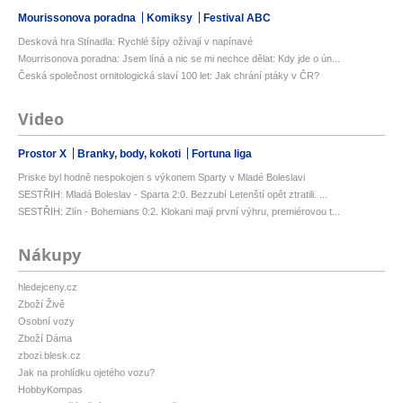
Mourissonova poradna
Komiksy
Festival ABC
Desková hra Stínadla: Rychlé šípy ožívají v napínavé
Mourrisonova poradna: Jsem líná a nic se mi nechce dělat: Kdy jde o ún...
Česká společnost ornitologická slaví 100 let: Jak chrání ptáky v ČR?
Video
Prostor X
Branky, body, kokoti
Fortuna liga
Priske byl hodně nespokojen s výkonem Sparty v Mladé Boleslavi
SESTŘIH: Mladá Boleslav - Sparta 2:0. Bezzubí Letenští opět ztratili. ...
SESTŘIH: Zlín - Bohemians 0:2. Klokani mají první výhru, premiérovou t...
Nákupy
hledejceny.cz
Zboží Živě
Osobní vozy
Zboží Dáma
zbozi.blesk.cz
Jak na prohlídku ojetého vozu?
HobbyKompas