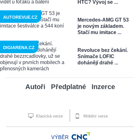
HTC? Vývoj se ...
AUTOREVUE.CZ
Mercedes-AMG GT 53
je novým základem.
Stačí mu imitace ...
DIGIARENA.CZ
Revoluce bez čekání.
Snímače LOFIC
dohánějí drahé ...
Autoři
Předplatné
Inzerce
Klasická verze
Mobilní verze
VÝBĚR