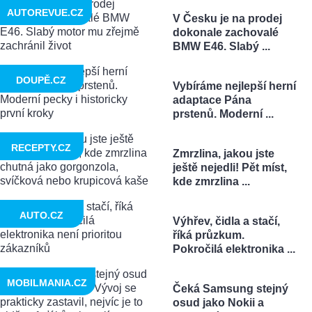
AUTOREVUE.CZ
V Česku je na prodej
dokonale zachovalé
BMW E46. Slabý ...
DOUPĚ.CZ
Vybíráme nejlepší herní
adaptace Pána
prstenů. Moderní ...
RECEPTY.CZ
Zmrzlina, jakou jste
ještě nejedli! Pět míst,
kde zmrzlina ...
AUTO.CZ
Výhřev, čidla a stačí,
říká průzkum.
Pokročilá elektronika ...
MOBILMANIA.CZ
Čeká Samsung stejný
osud jako Nokii a