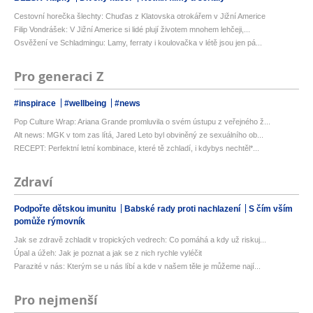
Cestovní horečka šlechty: Chuďas z Klatovska otrokářem v Jižní Americe
Filip Vondrášek: V Jižní Americe si lidé plují životem mnohem lehčeji,...
Osvěžení ve Schladmingu: Lamy, ferraty i koulovačka v létě jsou jen pá...
Pro generaci Z
#inspirace
#wellbeing
#news
Pop Culture Wrap: Ariana Grande promluvila o svém ústupu z veřejného ž...
Alt news: MGK v tom zas lítá, Jared Leto byl obviněný ze sexuálního ob...
RECEPT: Perfektní letní kombinace, které tě zchladí, i kdybys nechtěl*...
Zdraví
Podpořte dětskou imunitu
Babské rady proti nachlazení
S čím vším
pomůže rýmovník
Jak se zdravě zchladit v tropických vedrech: Co pomáhá a kdy už riskuj...
Úpal a úžeh: Jak je poznat a jak se z nich rychle vyléčit
Parazité v nás: Kterým se u nás líbí a kde v našem těle je můžeme nají...
Pro nejmenší