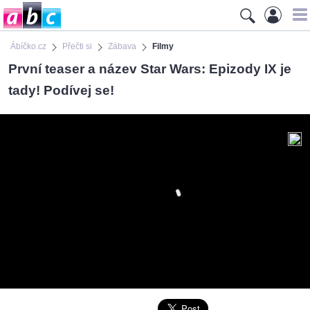
Ábíčko.cz
Přečti si
Zábava
Filmy
První teaser a název Star Wars: Epizody IX je
tady! Podívej se!