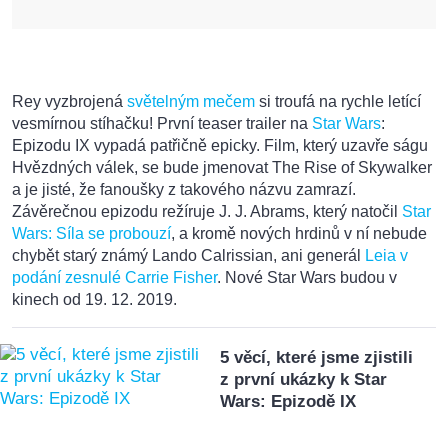
Rey vyzbrojená
světelným mečem
si troufá na rychle letící
vesmírnou stíhačku! První teaser trailer na
Star Wars
:
Epizodu IX vypadá patřičně epicky. Film, který uzavře ságu
Hvězdných válek, se bude jmenovat The Rise of Skywalker
a je jisté, že fanoušky z takového názvu zamrazí.
Závěrečnou epizodu režíruje J. J. Abrams, který natočil
Star
Wars: Síla se probouzí
, a kromě nových hrdinů v ní nebude
chybět starý známý Lando Calrissian, ani generál
Leia v
podání zesnulé Carrie Fisher
. Nové Star Wars budou v
kinech od 19. 12. 2019.
5 věcí, které jsme zjistili
z první ukázky k Star
Wars: Epizodě IX