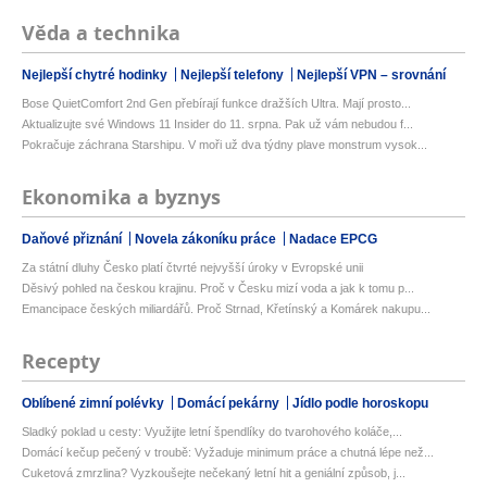
Věda a technika
Nejlepší chytré hodinky
Nejlepší telefony
Nejlepší VPN – srovnání
Bose QuietComfort 2nd Gen přebírají funkce dražších Ultra. Mají prosto...
Aktualizujte své Windows 11 Insider do 11. srpna. Pak už vám nebudou f...
Pokračuje záchrana Starshipu. V moři už dva týdny plave monstrum vysok...
Ekonomika a byznys
Daňové přiznání
Novela zákoníku práce
Nadace EPCG
Za státní dluhy Česko platí čtvrté nejvyšší úroky v Evropské unii
Děsivý pohled na českou krajinu. Proč v Česku mizí voda a jak k tomu p...
Emancipace českých miliardářů. Proč Strnad, Křetínský a Komárek nakupu...
Recepty
Oblíbené zimní polévky
Domácí pekárny
Jídlo podle horoskopu
Sladký poklad u cesty: Využijte letní špendlíky do tvarohového koláče,...
Domácí kečup pečený v troubě: Vyžaduje minimum práce a chutná lépe než...
Cuketová zmrzlina? Vyzkoušejte nečekaný letní hit a geniální způsob, j...