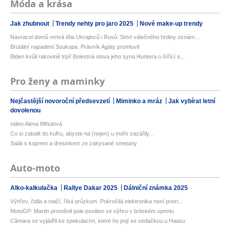
Móda a krása
Jak zhubnout
Trendy nehty pro jaro 2025
Nové make-up trendy
Navracel domů mrtvá těla Ukrajinců i Rusů: Smrt válečného hrdiny oznám...
Brutální napadení Soukupa. Právník Agáty promluvil
Biden kvůli rakovině trpí! Bolestná slova jeho syna Huntera o šířící s...
Pro ženy a maminky
Nejčastější novoroční předsevzetí
Miminko a mráz
Jak vybírat letní
dovolenou
video Alena Mihulová
Co si zabalit do kufru, abyste na (nejen) u moře zazářily...
Salát s koprem a dresinkem ze zakysané smetany
Auto-moto
Alko-kalkulačka
Rallye Dakar 2025
Dálniční známka 2025
Výhřev, čidla a stačí, říká průzkum. Pokročilá elektronika není priori...
MotoGP: Martin proměnil pole position ve výhru v britském sprintu
Câmara se vyjádřil ke spekulacím, které ho pojí se sedačkou u Haasu