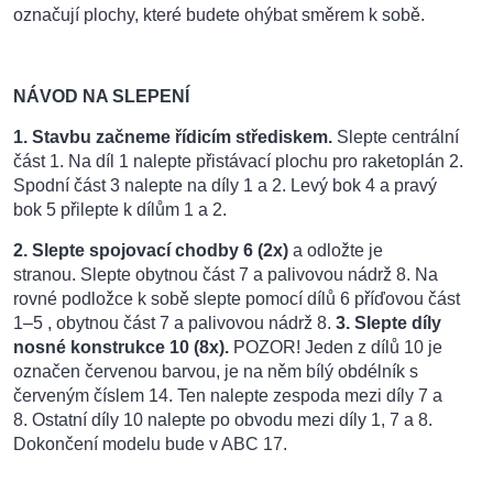
označují plochy, které budete ohýbat směrem k sobě.
NÁVOD NA SLEPENÍ
1. Stavbu začneme řídicím střediskem.
Slepte centrální
část 1. Na díl 1 nalepte přistávací plochu pro raketoplán 2.
Spodní část 3 nalepte na díly 1 a 2. Levý bok 4 a pravý
bok 5 přilepte k dílům 1 a 2.
2. Slepte spojovací chodby 6 (2x)
a odložte je
stranou. Slepte obytnou část 7 a palivovou nádrž 8. Na
rovné podložce k sobě slepte pomocí dílů 6 příďovou část
1–5 , obytnou část 7 a palivovou nádrž 8.
3. Slepte díly
nosné konstrukce
10 (8x).
POZOR! Jeden z dílů 10 je
označen červenou barvou, je na něm bílý obdélník s
červeným číslem 14. Ten nalepte zespoda mezi díly 7 a
8. Ostatní díly 10 nalepte po obvodu mezi díly 1, 7 a 8.
Dokončení modelu bude v ABC 17.