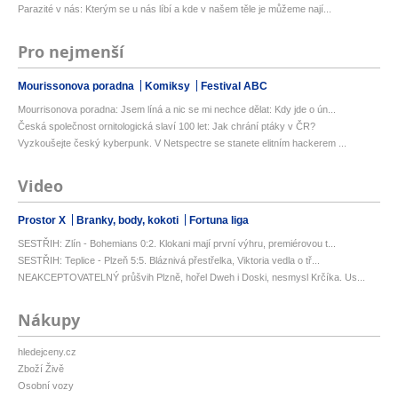
Parazité v nás: Kterým se u nás líbí a kde v našem těle je můžeme nají...
Pro nejmenší
Mourissonova poradna
Komiksy
Festival ABC
Mourrisonova poradna: Jsem líná a nic se mi nechce dělat: Kdy jde o ún...
Česká společnost ornitologická slaví 100 let: Jak chrání ptáky v ČR?
Vyzkoušejte český kyberpunk. V Netspectre se stanete elitním hackerem ...
Video
Prostor X
Branky, body, kokoti
Fortuna liga
SESTŘIH: Zlín - Bohemians 0:2. Klokani mají první výhru, premiérovou t...
SESTŘIH: Teplice - Plzeň 5:5. Bláznivá přestřelka, Viktoria vedla o tř...
NEAKCEPTOVATELNÝ průšvih Plzně, hořel Dweh i Doski, nesmysl Krčíka. Us...
Nákupy
hledejceny.cz
Zboží Živě
Osobní vozy