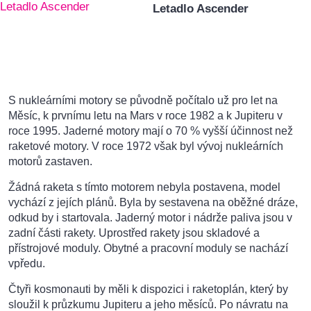
Letadlo Ascender
S nukleárními motory se původně počítalo už pro let na
Měsíc, k prvnímu letu na Mars v roce 1982 a k Jupiteru v
roce 1995. Jaderné motory mají o 70 % vyšší účinnost než
raketové motory. V roce 1972 však byl vývoj nukleárních
motorů zastaven.
Žádná raketa s tímto motorem nebyla postavena, model
vychází z jejích plánů. Byla by sestavena na oběžné dráze,
odkud by i startovala. Jaderný motor i nádrže paliva jsou v
zadní části rakety. Uprostřed rakety jsou skladové a
přístrojové moduly. Obytné a pracovní moduly se nachází
vpředu.
Čtyři kosmonauti by měli k dispozici i raketoplán, který by
sloužil k průzkumu Jupiteru a jeho měsíců. Po návratu na