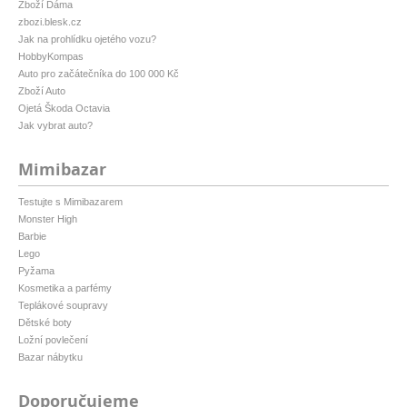
Zboží Dáma
zbozi.blesk.cz
Jak na prohlídku ojetého vozu?
HobbyKompas
Auto pro začátečníka do 100 000 Kč
Zboží Auto
Ojetá Škoda Octavia
Jak vybrat auto?
Mimibazar
Testujte s Mimibazarem
Monster High
Barbie
Lego
Pyžama
Kosmetika a parfémy
Teplákové soupravy
Dětské boty
Ložní povlečení
Bazar nábytku
Doporučujeme