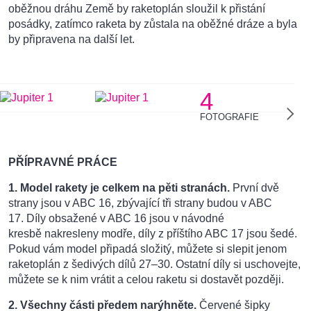
oběžnou dráhu Země by raketoplán sloužil k přistání
posádky, zatímco raketa by zůstala na oběžné dráze a byla
by připravena na další let.
4
FOTOGRAFIE
PŘÍPRAVNÉ PRÁCE
1.
Model rakety je celkem na pěti stranách.
První dvě
strany jsou v ABC 16, zbývající tři strany budou v ABC
17. Díly obsažené v ABC 16 jsou v návodné
kresbě nakresleny modře, díly z příštího ABC 17 jsou šedé.
Pokud vám model připadá složitý, můžete si slepit jenom
raketoplán z šedivých dílů 27–30. Ostatní díly si uschovejte,
můžete se k nim vrátit a celou raketu si dostavět později.
2. Všechny části předem narýhněte.
Červené šipky