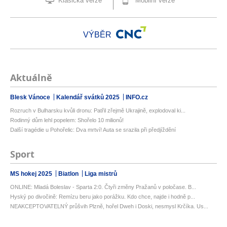
Klasická verze
Mobilní verze
VÝBĚR
Aktuálně
Blesk Vánoce
Kalendář svátků 2025
INFO.cz
Rozruch v Bulharsku kvůli dronu: Patřil zřejmě Ukrajině, explodoval ki...
Rodinný dům lehl popelem: Shořelo 10 milionů!
Další tragédie u Pohořelic: Dva mrtví! Auta se srazila při předjíždění
Sport
MS hokej 2025
Biatlon
Liga mistrů
ONLINE: Mladá Boleslav - Sparta 2:0. Čtyři změny Pražanů v poločase. B...
Hyský po divočině: Remízu beru jako porážku. Kdo chce, najde i hodně p...
NEAKCEPTOVATELNÝ průšvih Plzně, hořel Dweh i Doski, nesmysl Krčíka. Us...