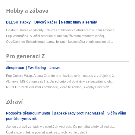
Hobby a zábava
BLESK Tlapky
Divoký kačer
Netflix filmy a seriály
Cestovní horečka šlechty: Chuďas z Klatovska otrokářem v Jižní Americe
Filip Vondrášek: V Jižní Americe si lidé plují životem mnohem lehčeji,...
Osvěžení ve Schladmingu: Lamy, ferraty i koulovačka v létě jsou jen pá...
Pro generaci Z
#inspirace
#wellbeing
#news
Pop Culture Wrap: Ariana Grande promluvila o svém ústupu z veřejného ž...
Alt news: MGK v tom zas lítá, Jared Leto byl obviněný ze sexuálního ob...
RECEPT: Perfektní letní kombinace, které tě zchladí, i kdybys nechtěl*...
Zdraví
Podpořte dětskou imunitu
Babské rady proti nachlazení
S čím vším
pomůže rýmovník
Jak se zdravě zchladit v tropických vedrech: Co pomáhá a kdy už riskuj...
Úpal a úžeh: Jak je poznat a jak se z nich rychle vyléčit