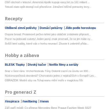
Obří obchod v letectví. Americké Apollo kupuje easyJet za 161 miliard ...
Tekuté zlato opět dostojí své přezdívce. Zdražení běžné potraviny brzy...
Recepty
Oblíbené zimní polévky
Domácí pekárny
Jídlo podle horoskopu
Oopsie bread: Proteinové pečivo lehké jako obláček zvládnete připravit...
Pozor na jedovaté cukety! Jeden jasný znak prozradí, že se jim máte vy...
Svěží letní saláty, které vás v horku neunaví: Zkuste k zelenině přida...
Hobby a zábava
BLESK Tlapky
Divoký kačer
Netflix filmy a seriály
Sraz v šest ráno. Vrchol festivalu Tóny Dolomit zazní za úsvitu ve 300...
Nízkorozpočtová dovolená? Chorvatsko jedno z nejdražších v Evropě! Lev...
OBRAZEM: Modré slzy na Tchaj-wanu mění moře v magickou říši
Pro generaci Z
#inspirace
#wellbeing
#news
Září patří módě: Co přinese Mercedes-Benz Prague Fashion Week SS27