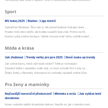
Sport
MS hokej 2025
Biatlon
Liga mistrů
Zadražil po Besiktasi: Štve nás to. Ale pokud budeme hrát jako dnes......
Hradec hrál velice dobře, ale kvalita soupeře byla znát. Prohra na hři...
Kozlovi vyšla změna formace: Takhle chceme hrát! Výhru zařídili sváteč...
Móda a krása
Jak zhubnout
Trendy nehty pro jaro 2025
Nové make-up trendy
Jak vybrat barvu, která vám bude slušet? Tohle je rozhodující
Zasklení lodžie v paneláku: kolik stojí, co musí schválit SVJ a kdy se...
Šmiky šmiky u Bereniky. Kohoutová se rozhodla zásadně změnit účes
Pro ženy a maminky
Nejčastější novoroční předsevzetí
Miminko a mráz
Jak vybírat letní
dovolenou
Konec nudného ladění do jednoho dekoru: Naučte se, jak v interiéru kom...