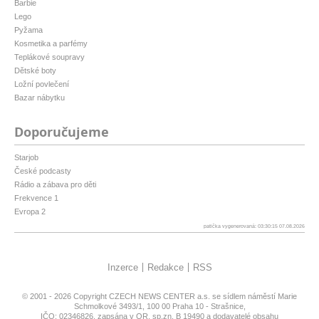
Barbie
Lego
Pyžama
Kosmetika a parfémy
Teplákové soupravy
Dětské boty
Ložní povlečení
Bazar nábytku
Doporučujeme
Starjob
České podcasty
Rádio a zábava pro děti
Frekvence 1
Evropa 2
patička vygenerovaná: 03:30:15 07.08.2026
Inzerce
Redakce
RSS
© 2001 - 2026 Copyright
CZECH NEWS CENTER a.s.
se sídlem náměstí Marie
Schmolkové 3493/1, 100 00 Praha 10 - Strašnice,
IČO: 02346826, zapsána v OR, sp.zn. B 19490 a dodavatelé obsahu