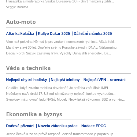
Hlasatelka a moderátorka Saskia Burešová (80) - Smrt manžela ji zdrtil...
Veggie Burritos
Auto-moto
Alko-kalkulačka
Rallye Dakar 2025
Dálniční známka 2025
Více než polovina Němců je pro zrušení neomezené rychlosti. Vláda řekl...
Manthey slaví 30 let: Dopřejte svému Porsche závodní DNA z Nürburgring...
Dacia, Ford i Suzuki zastavují linky. Vyschlý Dunaj drtí energetiku Ba...
Věda a technika
Nejlepší chytré hodinky
Nejlepší telefony
Nejlepší VPN – srovnání
Co dělat, když ztratíte mobil na dovolené? Je potřeba znát číslo IMEI ...
Nečekejte na Android 17. Už teď si můžete ty nejlepší funkce vyzkoušet...
Synology má „novou“ řadu NASů. Modely Neo+ lákají výkonem, SSD a vyměn...
Ekonomika a byznys
Daňové přiznání
Novela zákoníku práce
Nadace EPCG
Jedna česká iluze se právě rozpadá. Zelená transformace je pojistkou p...