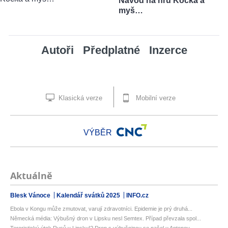
Návod na hru Kočka a
myš…
Autoři
Předplatné
Inzerce
Klasická verze
Mobilní verze
VÝBĚR
Aktuálně
Blesk Vánoce
Kalendář svátků 2025
INFO.cz
Ebola v Kongu může zmutovat, varují zdravotníci. Epidemie je prý druhá...
Německá média: Výbušný dron v Lipsku nesl Semtex. Případ převzala spol...
Teroristický útok Rusů v Lipsku!? Dron s výbušninou se našel u Antonov...