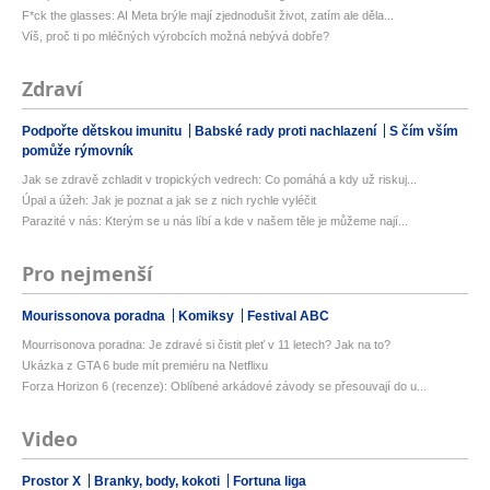
F*ck the glasses: AI Meta brýle mají zjednodušit život, zatím ale děla...
Víš, proč ti po mléčných výrobcích možná nebývá dobře?
Zdraví
Podpořte dětskou imunitu
Babské rady proti nachlazení
S čím vším
pomůže rýmovník
Jak se zdravě zchladit v tropických vedrech: Co pomáhá a kdy už riskuj...
Úpal a úžeh: Jak je poznat a jak se z nich rychle vyléčit
Parazité v nás: Kterým se u nás líbí a kde v našem těle je můžeme nají...
Pro nejmenší
Mourissonova poradna
Komiksy
Festival ABC
Mourrisonova poradna: Je zdravé si čistit pleť v 11 letech? Jak na to?
Ukázka z GTA 6 bude mít premiéru na Netflixu
Forza Horizon 6 (recenze): Oblíbené arkádové závody se přesouvají do u...
Video
Prostor X
Branky, body, kokoti
Fortuna liga