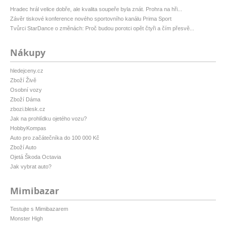
Hradec hrál velice dobře, ale kvalita soupeře byla znát. Prohra na hři...
Závěr tiskové konference nového sportovního kanálu Prima Sport
Tvůrci StarDance o změnách: Proč budou porotci opět čtyři a čím přesvě...
Nákupy
hledejceny.cz
Zboží Živě
Osobní vozy
Zboží Dáma
zbozi.blesk.cz
Jak na prohlídku ojetého vozu?
HobbyKompas
Auto pro začátečníka do 100 000 Kč
Zboží Auto
Ojetá Škoda Octavia
Jak vybrat auto?
Mimibazar
Testujte s Mimibazarem
Monster High