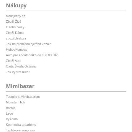
Nákupy
hledejceny.cz
Zboží Živě
Osobní vozy
Zboží Dáma
zbozi.blesk.cz
Jak na prohlídku ojetého vozu?
HobbyKompas
Auto pro začátečníka do 100 000 Kč
Zboží Auto
Ojetá Škoda Octavia
Jak vybrat auto?
Mimibazar
Testujte s Mimibazarem
Monster High
Barbie
Lego
Pyžama
Kosmetika a parfémy
Teplákové soupravy