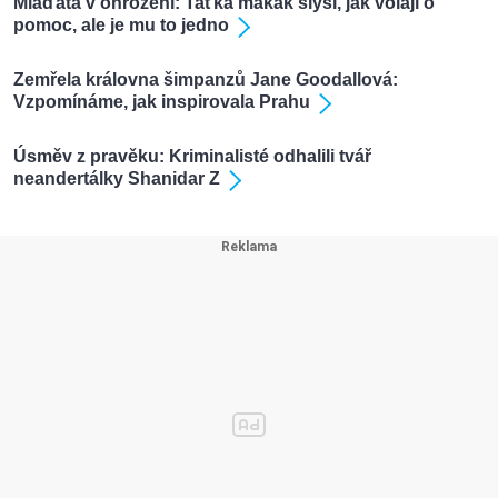
Mláďata v ohrožení: Taťka makak slyší, jak volají o
pomoc, ale je mu to jedno
Zemřela královna šimpanzů Jane Goodallová:
Vzpomínáme, jak inspirovala Prahu
Úsměv z pravěku: Kriminalisté odhalili tvář
neandertálky Shanidar Z