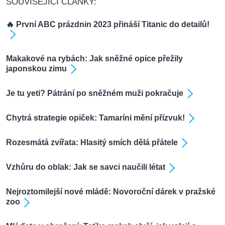
SOUVISEJÍCÍ ČLÁNKY:
🔥 První ABC prázdnin 2023 přináší Titanic do detailů!
Makakové na rybách: Jak sněžné opice přežily
japonskou zimu
Je tu yeti? Pátrání po sněžném muži pokračuje
Chytrá strategie opiček: Tamaríni mění přízvuk!
Rozesmátá zvířata: Hlasitý smích dělá přátele
Vzhůru do oblak: Jak se savci naučili létat
Nejroztomilejší nové mládě: Novoroční dárek v pražské
zoo