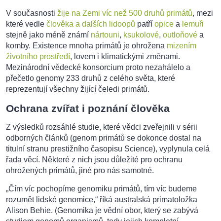
V současnosti
žije na Zemi víc než 500 druhů primátů
, mezi
které vedle
člověka a dalších lidoopů
patří
opice
a
lemuři
stejně jako méně známí
nártouni
,
ksukolové
,
outloňové
a
komby. Existence mnoha primátů je ohrožena
mizením
životního prostředí
, lovem i klimatickými změnami.
Mezinárodní vědecké konsorcium proto nezahálelo a
přečetlo genomy 233 druhů z celého světa, které
reprezentují všechny žijící čeledi primátů.
Ochrana zvířat i poznání člověka
Z výsledků rozsáhlé studie, které vědci zveřejnili v sérii
odborných článků (genom primátů se dokonce dostal na
titulní stranu prestižního časopisu Science), vyplynula celá
řada věcí. Některé z nich jsou důležité pro ochranu
ohrožených primátů, jiné pro nás samotné.
„Čím víc pochopíme genomiku primátů, tím víc budeme
rozumět lidské genomice,“ říká australská primatoložka
Alison Behie. (Genomika je vědní obor, který se zabývá