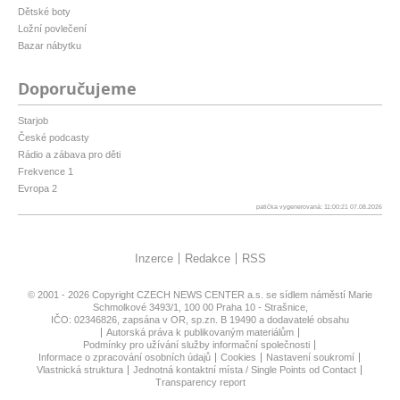
Dětské boty
Ložní povlečení
Bazar nábytku
Doporučujeme
Starjob
České podcasty
Rádio a zábava pro děti
Frekvence 1
Evropa 2
patička vygenerovaná: 11:00:21 07.08.2026
Inzerce
Redakce
RSS
© 2001 - 2026 Copyright
CZECH NEWS CENTER a.s.
se sídlem náměstí Marie
Schmolkové 3493/1, 100 00 Praha 10 - Strašnice,
IČO: 02346826, zapsána v OR, sp.zn. B 19490 a dodavatelé obsahu
Autorská práva k publikovaným materiálům
Podmínky pro užívání služby informační společnosti
Informace o zpracování osobních údajů
Cookies
Nastavení soukromí
Vlastnická struktura
Jednotná kontaktní místa / Single Points od Contact
Transparency report