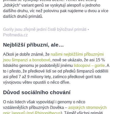
„lidských“ variant genů se vyskytují alespoň u jednoho
dalšího druhu, víc než polovinu pak najdeme u dvou a více
dalších druhů primátů.
Gorily jsou zřejmě jediní čistě býložraví primáti
•
Profimedia.cz
Nejbližší příbuzní, ale…
Ačkoli je dobře známé, že
našimi nejbližšími příbuznými
jsou šimpanzi a bonobové
, nově se ukázalo, že asi 15 %
lidského genomu je podobnější jinému
lidoopovi – gorile
. A
to i přesto, že předkové lidí se od předků šimpanzů oddělili
asi před 7 až 9 miliony lety, zatímco předkové goril tuto
vývojovou větev opustili o něco dříve.
Důvod sociálního chování
O nás lidech však vypovídají i genomy o něco
vzdálenějších příbuzných člověka –
asijských stromových
opic langurů (rod
Rhinopithecus
). Téměř všichni primáti