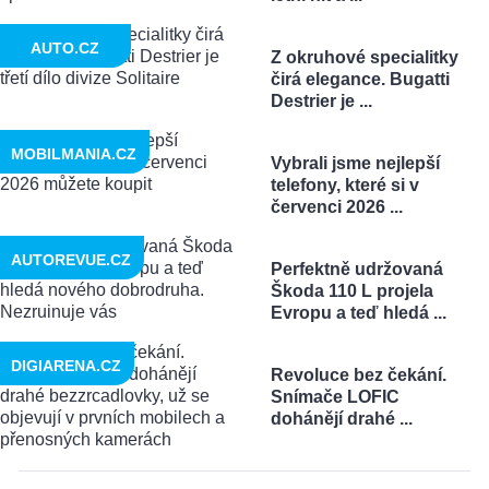
AUTO.CZ
Z okruhové specialitky
čirá elegance. Bugatti
Destrier je ...
MOBILMANIA.CZ
Vybrali jsme nejlepší
telefony, které si v
červenci 2026 ...
AUTOREVUE.CZ
Perfektně udržovaná
Škoda 110 L projela
Evropu a teď hledá ...
DIGIARENA.CZ
Revoluce bez čekání.
Snímače LOFIC
dohánějí drahé ...