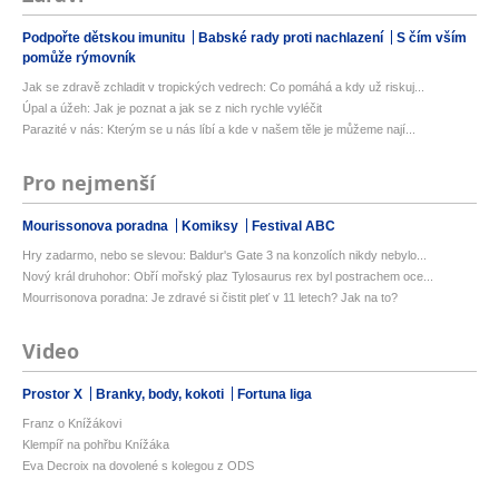
Podpořte dětskou imunitu
Babské rady proti nachlazení
S čím vším
pomůže rýmovník
Jak se zdravě zchladit v tropických vedrech: Co pomáhá a kdy už riskuj...
Úpal a úžeh: Jak je poznat a jak se z nich rychle vyléčit
Parazité v nás: Kterým se u nás líbí a kde v našem těle je můžeme nají...
Pro nejmenší
Mourissonova poradna
Komiksy
Festival ABC
Hry zadarmo, nebo se slevou: Baldur's Gate 3 na konzolích nikdy nebylo...
Nový král druhohor: Obří mořský plaz Tylosaurus rex byl postrachem oce...
Mourrisonova poradna: Je zdravé si čistit pleť v 11 letech? Jak na to?
Video
Prostor X
Branky, body, kokoti
Fortuna liga
Franz o Knížákovi
Klempíř na pohřbu Knížáka
Eva Decroix na dovolené s kolegou z ODS