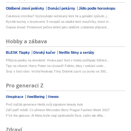
Oblíbené zimní polévky
Domácí pekárny
Jídlo podle horoskopu
Cuketová zmrzlina? Vyzkoušejte nečekaný letní hit a geniální způsob, j...
Rychlé buchty s broskvemi: 5 receptů na sladké letní moučníky, které m...
Oopsie bread: Proteinové pečivo lehké jako obláček zvládnete připravit...
Hobby a zábava
BLESK Tlapky
Divoký kačer
Netflix filmy a seriály
Přibývá paniky na dovolené: Vnuka paní Soni v hotelu poštípaly štěnice...
Tipy na víkend: Harry Potter na výstavě! Folklor, bitvy i setkání vodn...
Sraz v šest ráno. Vrchol festivalu Tóny Dolomit zazní za úsvitu ve 300...
Pro generaci Z
#inspirace
#wellbeing
#news
Proč každá generace hledá svůj signature beauty look
Září patří módě: Co přinese Mercedes-Benz Prague Fashion Week SS27
F*ck the glasses: AI Meta brýle mají zjednodušit život, zatím ale děla...
Zdraví