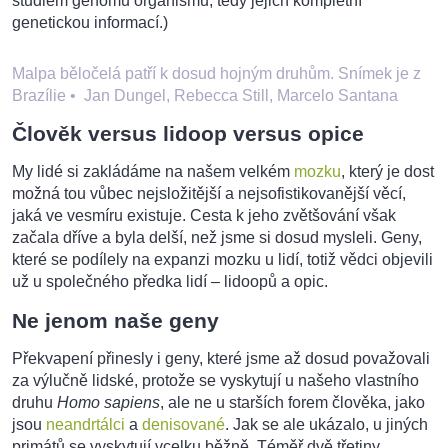
studiem genomů organismů, tedy jejich kompletní
genetickou informací.)
Malpa běločelá patří k dosud hojným druhům. Snímek je z
Brazílie
•
Jan Dungel, Rebecca Still, Marcelo Santana
Člověk versus lidoop versus opice
My lidé si zakládáme na našem velkém
mozku
, který je dost
možná tou vůbec nejsložitější a nejsofistikovanější věcí,
jaká ve vesmíru existuje. Cesta k jeho zvětšování však
začala dříve a byla delší, než jsme si dosud mysleli. Geny,
které se podílely na expanzi mozku u lidí, totiž vědci objevili
už u společného předka lidí – lidoopů a opic.
Ne jenom naše geny
Překvapení přinesly i geny, které jsme až dosud považovali
za výlučně lidské, protože se vyskytují u našeho vlastního
druhu
Homo sapiens
, ale ne u starších forem člověka, jako
jsou
neandrtálci
a
denisované
. Jak se ale ukázalo, u jiných
primátů se vyskytují vcelku běžně. Téměř dvě třetiny