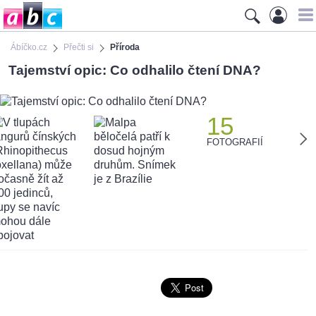
Ábíčko.cz
Přečti si
Příroda
Tajemství opic: Co odhalilo čtení DNA?
15
FOTOGRAFIÍ