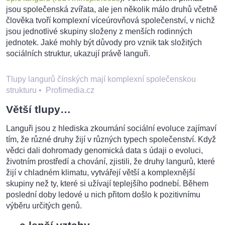
jsou společenská zvířata, ale jen několik málo druhů včetně
člověka tvoří komplexní víceúrovňová společenství, v nichž
jsou jednotlivé skupiny složeny z menších rodinných
jednotek. Jaké mohly být důvody pro vznik tak složitých
sociálních struktur, ukazují právě languři.
Tlupy langurů čínských mají komplexní společenskou
strukturu
•
Profimedia.cz
Větší tlupy…
Languři jsou z hlediska zkoumání sociální evoluce zajímaví
tím, že různé druhy žijí v různých typech společenství. Když
vědci dali dohromady genomická data s údaji o evoluci,
životním prostředí a chování, zjistili, že druhy langurů, které
žijí v chladném klimatu, vytvářejí větší a komplexnější
skupiny než ty, které si užívají teplejšího podnebí. Během
poslední doby ledové u nich přitom došlo k pozitivnímu
výběru určitých genů.