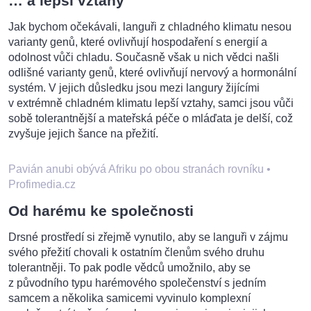
… a lepší vztahy
Jak bychom očekávali, languři z chladného klimatu nesou
varianty genů, které ovlivňují hospodaření s energií a
odolnost vůči chladu. Současně však u nich vědci našli
odlišné varianty genů, které ovlivňují nervový a hormonální
systém. V jejich důsledku jsou mezi langury žijícími
v extrémně chladném klimatu lepší vztahy, samci jsou vůči
sobě tolerantnější a mateřská péče o mláďata je delší, což
zvyšuje jejich šance na přežití.
Pavián anubi obývá Afriku po obou stranách rovníku
•
Profimedia.cz
Od harému ke společnosti
Drsné prostředí si zřejmě vynutilo, aby se languři v zájmu
svého přežití chovali k ostatním členům svého druhu
tolerantněji. To pak podle vědců umožnilo, aby se
z původního typu harémového společenství s jedním
samcem a několika samicemi vyvinulo komplexní