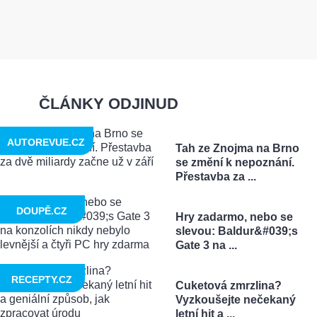
ČLÁNKY ODJINUD
AUTOREVUE.CZ
Tah ze Znojma na Brno
se změní k nepoznání.
Přestavba za ...
DOUPĚ.CZ
Hry zadarmo, nebo se
slevou: Baldur&#039;s
Gate 3 na ...
RECEPTY.CZ
Cuketová zmrzlina?
Vyzkoušejte nečekaný
letní hit a ...