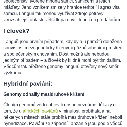
společenství tvořené mnoha samci, samicemi a jejich
mláďaty. Jeho vznikem zmizely hranice teritorií i agresivita
samců. Languři tak mohou využívat zdroje potravy
v rozsáhlejší oblasti, větší tlupa navíc lépe čelí predátorům.
I člověk?
Languři jsou prvním případem, kdy byla u primátů doložena
souvislost mezi geneticky řízenými přizpůsobeními prostředí
a společenským chováním. Dost možná ale nebudou
jediným případem – a člověk by klidně mohl být tím dalším.
Vědcům tak přečtené genomy langurů otevřely nový směr
výzkumu.
Hybridní paviáni:
Genomy odhalily mezidruhové křížení
Čtením genomů vědci objevili dosud neznámé důkazy o
tom, že u
afrických paviánů
v minulosti probíhala a na
některých místech stále probíhá mezidruhové křížení neboli
hybridizace. Paviáni ze západní Tanzanie jsou podle vědců