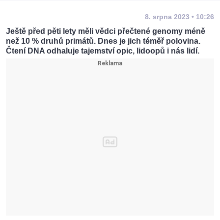
8. srpna 2023 • 10:26
Ještě před pěti lety měli vědci přečtené genomy méně
než 10 % druhů primátů. Dnes je jich téměř polovina.
Čtení DNA odhaluje tajemství opic, lidoopů i nás lidí.