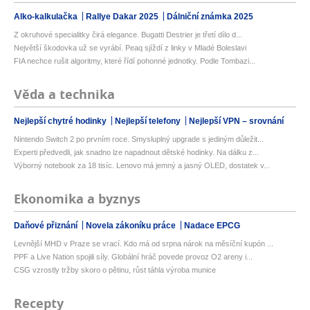
Alko-kalkulačka
Rallye Dakar 2025
Dálniční známka 2025
Z okruhové specialitky čirá elegance. Bugatti Destrier je třetí dílo d...
Největší škodovka už se vyrábí. Peaq sjíždí z linky v Mladé Boleslavi
FIA nechce rušit algoritmy, které řídí pohonné jednotky. Podle Tombazi...
Věda a technika
Nejlepší chytré hodinky
Nejlepší telefony
Nejlepší VPN – srovnání
Nintendo Switch 2 po prvním roce. Smysluplný upgrade s jediným důležit...
Experti předvedli, jak snadno lze napadnout dětské hodinky. Na dálku z...
Výborný notebook za 18 tisíc. Lenovo má jemný a jasný OLED, dostatek v...
Ekonomika a byznys
Daňové přiznání
Novela zákoníku práce
Nadace EPCG
Levnější MHD v Praze se vrací. Kdo má od srpna nárok na měsíční kupón ...
PPF a Live Nation spojili síly. Globální hráč povede provoz O2 areny i...
CSG vzrostly tržby skoro o pětinu, růst táhla výroba munice
Recepty