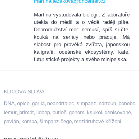
martina.lezakova@cncenter.cz
Martina vystudovala biologii. Z laboratoře
utekla do médií a o vědě raději píše.
Dobrodružství moc nemusí, spíš si čte,
kouká na seriály nebo pracuje. Má
slabost pro pravěká zvířata, japonskou
kaligrafii, oceánské ekosystémy, kafe,
futuristické projekty a svého minipejska.
KLÍČOVÁ SLOVA:
DNA
opice
gorila
neandrtalec
simpanz
nártoun
bonobo
,
,
,
,
,
,
,
lemur
primát
lidoop
outloň
genom
ksukol
denisované
,
,
,
,
,
,
,
pavián
komba
šimpanz čego
mezidruhové kříženi
,
,
,