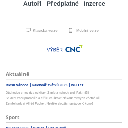
Autoři
Předplatné
Inzerce
Klasická verze
Mobilní verze
VÝBĚR
Aktuálně
Blesk Vánoce
Kalendář svátků 2025
INFO.cz
Důchodce smetl dva cyklisty: Z místa nehody ujel! Pak mlžil
Student zabil prarodiče a střílel ve škole: Několik mrtvých včetně uči...
Zemřel srdcař Alfréd Pucher: Nejdéle sloužící správce Krkonoš
Sport