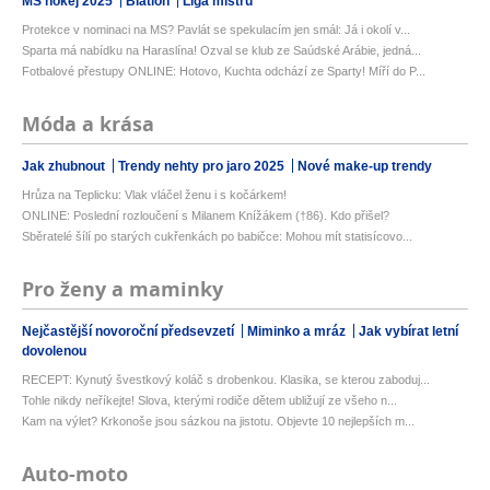
MS hokej 2025
Biatlon
Liga mistrů
Protekce v nominaci na MS? Pavlát se spekulacím jen smál: Já i okolí v...
Sparta má nabídku na Haraslína! Ozval se klub ze Saúdské Arábie, jedná...
Fotbalové přestupy ONLINE: Hotovo, Kuchta odchází ze Sparty! Míří do P...
Móda a krása
Jak zhubnout
Trendy nehty pro jaro 2025
Nové make-up trendy
Hrůza na Teplicku: Vlak vláčel ženu i s kočárkem!
ONLINE: Poslední rozloučení s Milanem Knížákem (†86). Kdo přišel?
Sběratelé šílí po starých cukřenkách po babičce: Mohou mít statisícovo...
Pro ženy a maminky
Nejčastější novoroční předsevzetí
Miminko a mráz
Jak vybírat letní
dovolenou
RECEPT: Kynutý švestkový koláč s drobenkou. Klasika, se kterou zaboduj...
Tohle nikdy neříkejte! Slova, kterými rodiče dětem ubližují ze všeho n...
Kam na výlet? Krkonoše jsou sázkou na jistotu. Objevte 10 nejlepších m...
Auto-moto