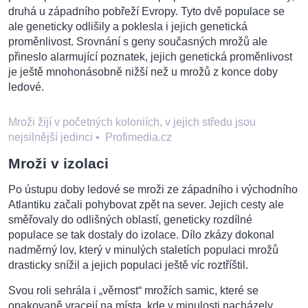
druhá u západního pobřeží Evropy. Tyto dvě populace se
ale geneticky odlišily a poklesla i jejich genetická
proměnlivost. Srovnání s geny současných mrožů ale
přineslo alarmující poznatek, jejich genetická proměnlivost
je ještě mnohonásobně nižší než u mrožů z konce doby
ledové.
Mroži žijí v početných koloniích, v jejich středu jsou
nejsilnější jedinci
•
Profimedia.cz
Mroži v izolaci
Po ústupu doby ledové se mroži ze západního i východního
Atlantiku začali pohybovat zpět na sever. Jejich cesty ale
směřovaly do odlišných oblastí, geneticky rozdílné
populace se tak dostaly do izolace. Dílo zkázy dokonal
nadměrný lov, který v minulých staletích populaci mrožů
drasticky snížil a jejich populaci ještě víc roztříštil.
Svou roli sehrála i „věrnost“ mrožích samic, které se
opakovaně vracejí na místa, kde v minulosti nacházely