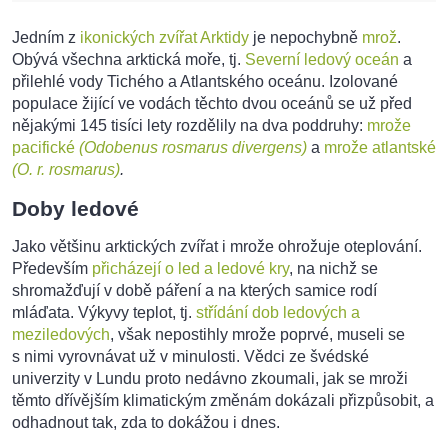
Jedním z
ikonických zvířat Arktidy
je nepochybně
mrož
.
Obývá všechna arktická moře, tj.
Severní ledový oceán
a
přilehlé vody Tichého a Atlantského oceánu. Izolované
populace žijící ve vodách těchto dvou oceánů se už před
nějakými 145 tisíci lety rozdělily na dva poddruhy:
mrože
pacifické
(Odobenus rosmarus divergens)
a
mrože atlantské
(O. r. rosmarus)
.
Doby ledové
Jako většinu arktických zvířat i mrože ohrožuje oteplování.
Především
přicházejí o led a ledové kry
, na nichž se
shromažďují v době páření a na kterých samice rodí
mláďata. Výkyvy teplot, tj.
střídání dob ledových a
meziledových
, však nepostihly mrože poprvé, museli se
s nimi vyrovnávat už v minulosti. Vědci ze švédské
univerzity v Lundu proto nedávno zkoumali, jak se mroži
těmto dřívějším klimatickým změnám dokázali přizpůsobit, a
odhadnout tak, zda to dokážou i dnes.