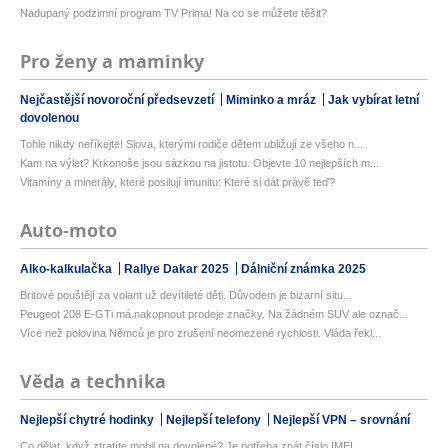
Nadupaný podzimní program TV Prima! Na co se můžete těšit?
Pro ženy a maminky
Nejčastější novoroční předsevzetí
Miminko a mráz
Jak vybírat letní
dovolenou
Tohle nikdy neříkejte! Slova, kterými rodiče dětem ubližují ze všeho n...
Kam na výlet? Krkonoše jsou sázkou na jistotu. Objevte 10 nejlepších m...
Vitamíny a minerály, které posilují imunitu: Které si dát právě teď?
Auto-moto
Alko-kalkulačka
Rallye Dakar 2025
Dálniční známka 2025
Britové pouštějí za volant už devítileté děti. Důvodem je bizarní situ...
Peugeot 208 E-GTi má nakopnout prodeje značky. Na žádném SUV ale označ...
Více než polovina Němců je pro zrušení neomezené rychlosti. Vláda řekl...
Věda a technika
Nejlepší chytré hodinky
Nejlepší telefony
Nejlepší VPN – srovnání
Co dělat, když ztratíte mobil na dovolené? Je potřeba znát číslo IMEI ...