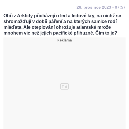
26. prosince 2023 • 07:57
Obři z Arktidy přicházejí o led a ledové kry, na nichž se
shromažďují v době páření a na kterých samice rodí
mláďata. Ale oteplování ohrožuje atlantské mrože
mnohem víc než jejich pacifické příbuzné. Čím to je?