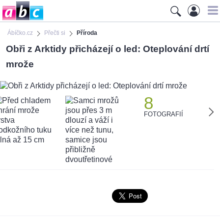
Ábíčko.cz
Přečti si
Příroda
Obři z Arktidy přicházejí o led: Oteplování drtí
mrože
8
FOTOGRAFIÍ