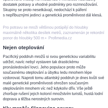
dostatek potravy a vhodné podmínky pro rozmnožování.
Skupiny se proto nesetkávají, nedochází k páření
s nepříbuznými jedinci a genetická proměnlivost dál klesá.
Pro potravu se mroži většinou potápějí do hloubky
maximálně několika desítek metrů, zaznamenán je rekordní
ponor do hloubky 500 m
•
Profimedia.cz
Nejen oteplování
Pacifický poddruh mrožů si svou genetickou variabilitu
udržel, navíc nebyl vystaven tak drastickému
pronásledování lovci. Jeho populace proto může
současnému oteplování a úbytku ledu mnohem lépe
vzdorovat. Naproti tomu atlantský poddruh je dnes kvůli své
malé genetické proměnlivosti ohrožen současným
oteplováním mnohem víc než kdykoliv dřív. Vše ještě
zhoršuje rušení jejich kolonií množstvím turistů, hustá lodní
doprava a těžba nerostných surovin.