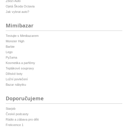
Zboží Auto
Ojetá Škoda Octavia
Jak vybrat auto?
Mimibazar
Testujte s Mimibazarem
Monster High
Barbie
Lego
Pyžama
Kosmetika a parfémy
Teplákové soupravy
Dětské boty
Ložní povlečení
Bazar nábytku
Doporučujeme
Starjob
České podcasty
Rádio a zábava pro děti
Frekvence 1