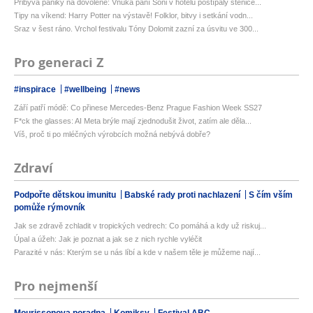
Přibývá paniky na dovolené: Vnuka paní Soni v hotelu poštípaly štěnice...
Tipy na víkend: Harry Potter na výstavě! Folklor, bitvy i setkání vodn...
Sraz v šest ráno. Vrchol festivalu Tóny Dolomit zazní za úsvitu ve 300...
Pro generaci Z
#inspirace
#wellbeing
#news
Září patří módě: Co přinese Mercedes-Benz Prague Fashion Week SS27
F*ck the glasses: AI Meta brýle mají zjednodušit život, zatím ale děla...
Víš, proč ti po mléčných výrobcích možná nebývá dobře?
Zdraví
Podpořte dětskou imunitu
Babské rady proti nachlazení
S čím vším
pomůže rýmovník
Jak se zdravě zchladit v tropických vedrech: Co pomáhá a kdy už riskuj...
Úpal a úžeh: Jak je poznat a jak se z nich rychle vyléčit
Parazité v nás: Kterým se u nás líbí a kde v našem těle je můžeme nají...
Pro nejmenší
Mourissonova poradna
Komiksy
Festival ABC