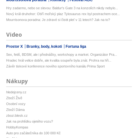
Hry zadarmo, nebo se slevou: Baldur's Gate 3 na konzolích nikdy nebylo...
Nový král druhohor: Obří mořský plaz Tylosaurus rex byl postrachem oce...
Mourrisonova poradna: Je zdravé si čistit pleť v 11 letech? Jak na to?
Video
Prostor X
Branky, body, kokoti
Fortuna liga
Sex, fetiš, BDSM, ale i přednášky, workshopy a market. Organizátor Pra...
Hradec hrál velice dobře, ale kvalita soupeře byla znát. Prohra na hři...
Závěr tiskové konference nového sportovního kanálu Prima Sport
Nákupy
hledejceny.cz
Zboží Živě
Osobní vozy
Zboží Dáma
zbozi.blesk.cz
Jak na prohlídku ojetého vozu?
HobbyKompas
Auto pro začátečníka do 100 000 Kč