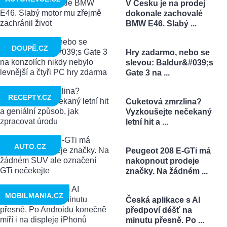
V Česku je na prodej
dokonale zachovalé
BMW E46. Slabý ...
DOUPĚ.CZ
Hry zadarmo, nebo se
slevou: Baldur&#039;s
Gate 3 na ...
RECEPTY.CZ
Cuketová zmrzlina?
Vyzkoušejte nečekaný
letní hit a ...
AUTO.CZ
Peugeot 208 E-GTi má
nakopnout prodeje
značky. Na žádném ...
MOBILMANIA.CZ
Česká aplikace s AI
předpoví déšť na
minutu přesně. Po ...