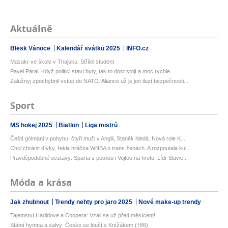
Aktuálně
Blesk Vánoce
Kalendář svátků 2025
INFO.cz
Masakr ve škole v Thajsku: Střílel student
Pavel Páral: Když politici staví byty, tak to dost stojí a moc rychle ...
Zalužnyj zpochybnil vstup do NATO. Aliance už je jen iluzí bezpečnosti...
Sport
MS hokej 2025
Biatlon
Liga mistrů
Čeští gólmani v pohybu: čtyři muži v Anglii, Staněk hledá. Nová role K...
Chci chránit dívky, řekla hráčka WNBA o trans ženách. A rozpoutala kul...
Pravděpodobné sestavy: Sparta s posilou i Vojtou na hrotu. Lídr Slavie...
Móda a krása
Jak zhubnout
Trendy nehty pro jaro 2025
Nové make-up trendy
Tajemství Hadidové a Coopera: Vzali se už před měsícem!
Státní hymna a salvy: Česko se loučí s Knížákem (†86)