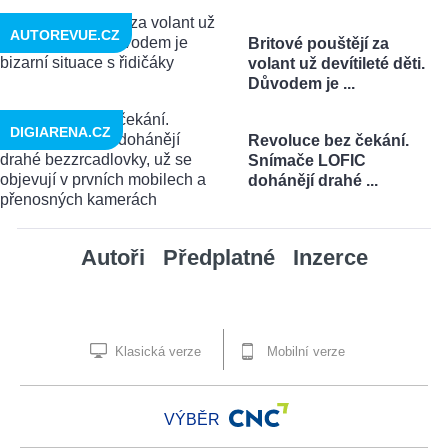
AUTOREVUE.CZ
Britové pouštějí za
volant už devítileté děti.
Důvodem je ...
DIGIARENA.CZ
Revoluce bez čekání.
Snímače LOFIC
dohánějí drahé ...
Autoři
Předplatné
Inzerce
Klasická verze
Mobilní verze
VÝBĚR