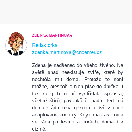
ZDEŇKA MARTINOVÁ
Redaktorka
zdenka.martinova@cncenter.cz
Zdena je nadšenec do všeho živého. Na
světě snad neexistuje zvíře, které by
nechtěla mít doma. Protože to není
možné, alespoň o nich píše do ábíčka. I
tak se jich u ní vystřídala spousta,
včetně štírů, pavouků či hadů. Teď má
doma stádo želv, gekonů a dvě z ulice
adoptované kočičky. Když má čas, toulá
se ráda po lesích a horách, doma i v
cizině.