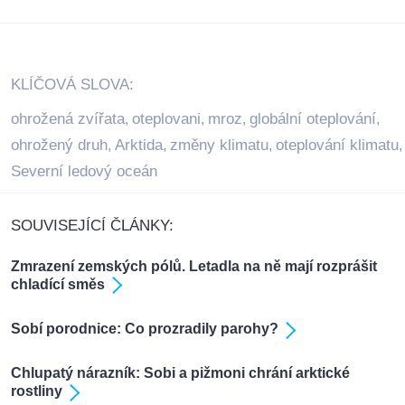
KLÍČOVÁ SLOVA:
ohrožená zvířata
oteplovani
mroz
globální oteplování
,
,
,
,
ohrožený druh
Arktida
změny klimatu
oteplování klimatu
,
,
,
,
Severní ledový oceán
SOUVISEJÍCÍ ČLÁNKY:
Zmrazení zemských pólů. Letadla na ně mají rozprášit
chladící směs
Sobí porodnice: Co prozradily parohy?
Chlupatý nárazník: Sobi a pižmoni chrání arktické
rostliny