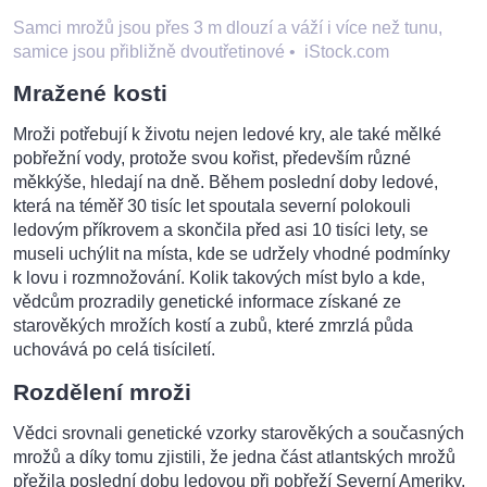
Samci mrožů jsou přes 3 m dlouzí a váží i více než tunu,
samice jsou přibližně dvoutřetinové
•
iStock.com
Mražené kosti
Mroži potřebují k životu nejen ledové kry, ale také mělké
pobřežní vody, protože svou kořist, především různé
měkkýše, hledají na dně. Během poslední doby ledové,
která na téměř 30 tisíc let spoutala severní polokouli
ledovým příkrovem a skončila před asi 10 tisíci lety, se
museli uchýlit na místa, kde se udržely vhodné podmínky
k lovu i rozmnožování. Kolik takových míst bylo a kde,
vědcům prozradily genetické informace získané ze
starověkých mrožích kostí a zubů, které zmrzlá půda
uchovává po celá tisíciletí.
Rozdělení mroži
Vědci srovnali genetické vzorky starověkých a současných
mrožů a díky tomu zjistili, že jedna část atlantských mrožů
přežila poslední dobu ledovou při pobřeží Severní Ameriky,