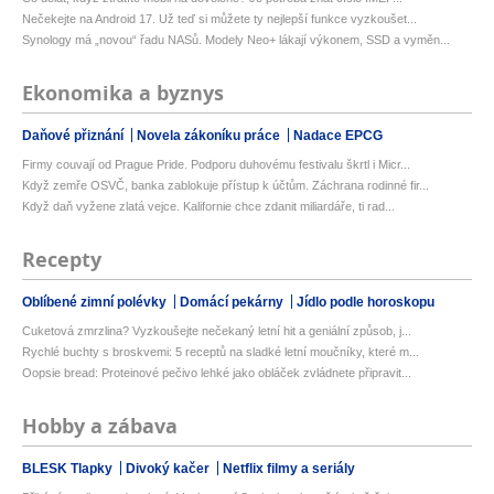
Nečekejte na Android 17. Už teď si můžete ty nejlepší funkce vyzkoušet...
Synology má „novou“ řadu NASů. Modely Neo+ lákají výkonem, SSD a vyměn...
Ekonomika a byznys
Daňové přiznání
Novela zákoníku práce
Nadace EPCG
Firmy couvají od Prague Pride. Podporu duhovému festivalu škrtl i Micr...
Když zemře OSVČ, banka zablokuje přístup k účtům. Záchrana rodinné fir...
Když daň vyžene zlatá vejce. Kalifornie chce zdanit miliardáře, ti rad...
Recepty
Oblíbené zimní polévky
Domácí pekárny
Jídlo podle horoskopu
Cuketová zmrzlina? Vyzkoušejte nečekaný letní hit a geniální způsob, j...
Rychlé buchty s broskvemi: 5 receptů na sladké letní moučníky, které m...
Oopsie bread: Proteinové pečivo lehké jako obláček zvládnete připravit...
Hobby a zábava
BLESK Tlapky
Divoký kačer
Netflix filmy a seriály