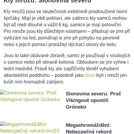
Kly mrožů: Slonovina severu
Kly mrožů jsou ve skutečnosti extrémně prodloužené horní
špičáky. Mají je obě pohlaví, ale zatímco kly samců mohou
být až metr dlouhé a vážit 6 kg, samice je mají poloviční.
Pro mrože jsou kly důležitým nástrojem – přitahují se jimi při
vylézání na led, pomáhají si jimi při pohybu na pevnině
nebo s jejich pomocí prorážejí dýchací otvory do ledu.
Jsou to také obávané zbraně, samci je používají v soubojích
o samice nebo při obraně kolonie. Obloukem se jim vyhne i
lední medvěd. Právě kly ale zapříčinily téměř vyhubení
atlantského poddruhu – podobně jako
sloni
byli i mroži jen
kvůli nim hromadně zabíjeni.
Slonovina severu: Proč
Vikingové opustili
Grónsko
Megashromáždění:
Nebezpečný rekord