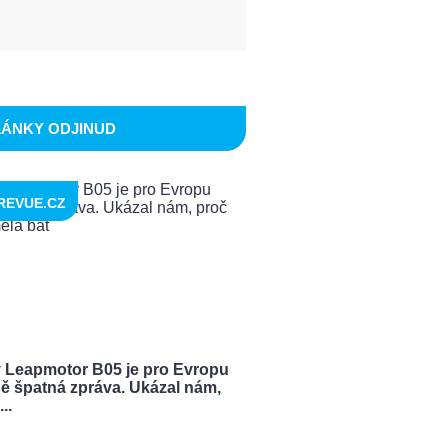
LÁNKY ODJINUD
REVUE.CZ
 Leapmotor B05 je pro Evropu
ě špatná zpráva. Ukázal nám,
..