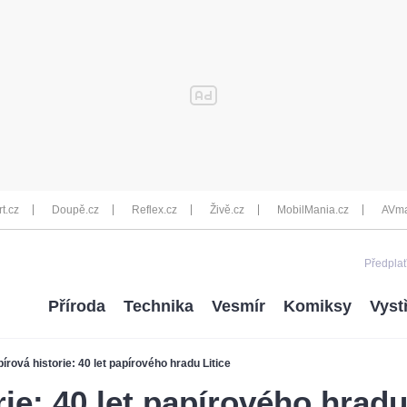
rt.cz
Doupě.cz
Reflex.cz
Živě.cz
MobilMania.cz
AVma
Předplať
Příroda
Technika
Vesmír
Komiksy
Vyst
írová historie: 40 let papírového hradu Litice
ie: 40 let papírového hradu