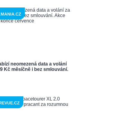
LMANIA.CZ
abízí neomezená data a volání
99 Kč měsíčně i bez smlouvání.
REVUE.CZ