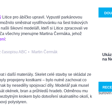
DOU
ý
Litice pro ábíčko upravil. Vypustil parkánovou
umožnilo směstnat vystřihovánku na šest tiskových
ašli šikovní modeláři, kteří si Litice zpracovali ve
. Za všechny jmenujme Martina Čermáka, jehož
ení
:
 z časopisu ABC
•
Martin Čermák
Ukáz
na Ne
at i další materiály. Skelet celé stavby se skládal ze
y byly propojeny kostkami – bylo nutné zachovat co
jinak by neseděly spojovací díly. Modelář pak musel
RECE
sát okének, bran a průhledů hradeb. Odměnou mu
nezbytným krokem bylo dotvoření skalnatého okolí, k
ový polystyren.