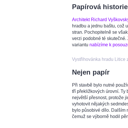
Papírová historie
Architekt Richard Vyškovsk
hradbu a jednu baštu, což 
stran. Pochopitelně se však n
verzi podobné té skutečné
variantu
nabízíme k posouz
Vystřihovánka hradu Litice
Nejen papír
Při stavbě bylo nutné použív
tří překližkových úrovní. T
největší přesnost, protože 
vyhotovit nějakých sedmde
bylo působivé dílo. Dalším 
čemuž se výborně hodil pěn