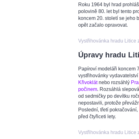
Roku 1964 byl hrad prohláš
polovině 80. let byl tento 
koncem 20. století se jeho b
opět začalo opravovat.
Vystřihovánka hradu Litice
Úpravy hradu Lit
Papíroví modeláři koncem 70
vystřihovánky vydavatelství
Křivoklát
nebo rozsáhlý
Pra
počinem
. Rozsáhlá slepová
od sedmičky po devítku roč
nepostavili, protože převáž
Poslední, třetí pokračování,
před čtyřiceti lety.
Vystřihovánka hradu Litice