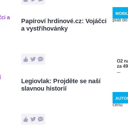
MOBI
Papíroví hrdinové.cz: Vojáčci
a vystřihovánky
O2 n
za 4
...
Legiovlak: Projděte se naší
slavnou historií
AUTO