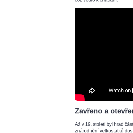
Zavřeno a otevř
Až v 19. století byl hrad č
znárodnění velkostatků dost