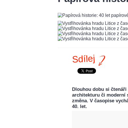
Sdílej
Dlouhou dobu si čtenáři 
architekturu či moderní 
změna. V časopise vycház
40. let.