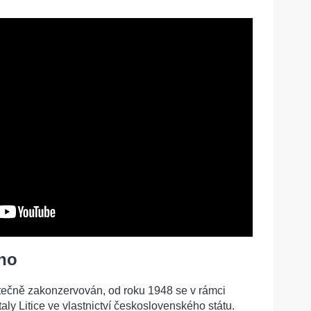
eno
ástečně zakonzervován, od roku 1948 se v rámci
aly Litice ve vlastnictví československého státu.