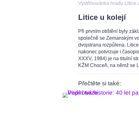
Vystřihovánka hradu Litice
Litice u kolejí
Při prvním otištění byly zák
společně se Zemanským vod
dvojstrana rozpůlena. Litic
nakonec potvrzuje i časopis
XXXV, 1984) je na titulní st
KŽM Choceň, na němž se Lit
Přečtěte si také: