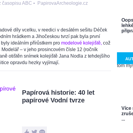
 z časopisu ABC
•
PapirovaArcheologie.cz
Oops
lehké
ladové díly vcelku, v reedici v desátém sešitu Déček
připra
ním hrádkem a Jihočeskou tvrzí pak byla první
e byly ideálním přírůstkem pro
modelové kolejiště,
což
 Modelář – v jeho prosincovém čísle 12 (ročník
raně otištěn snímek kolejiště Jana Nodla z tehdejšího
AU
ice opravdu hezky vyjímají.
Papírová historie: 40 let
papírové Vodní tvrze
Více
zruš
...