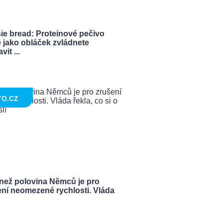
ie bread: Proteinové pečivo
 jako obláček zvládnete
vit ...
TO.CZ
 než polovina Němců je pro
ení neomezené rychlosti. Vláda