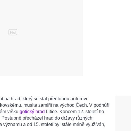
t na hrad, který se stal předlohou autorovi
kovskému, musíte zamířit na východ Čech. V podhůří
atém vršku
gotický hrad
Litice. Koncem 12. století ho
. Postupně přecházel hrad do državy různých
na významu a od 15. století byl stále méně využíván,