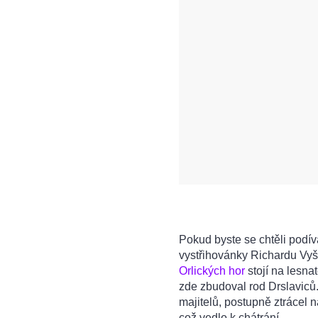
Pokud byste se chtěli podíva
vystřihovánky Richardu Vyš
Orlických hor
stojí na lesn
zde zbudoval rod Drslaviců
majitelů, postupně ztrácel 
což vedlo k chátrání.