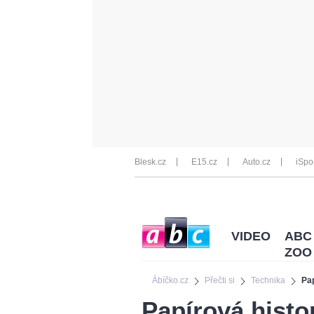
Blesk.cz
E15.cz
Auto.cz
iSpo
VIDEO
ABC
ZOO
Ábíčko.cz
Přečti si
Technika
Pap
Papírová histor