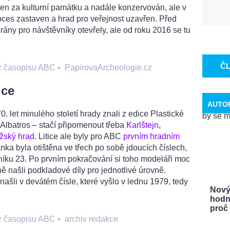
en za kulturní památku a nadále konzervován, ale v
proces zastaven a hrad pro veřejnost uzavřen. Před
rány pro návštěvníky otevřely, ale od roku 2016 se tu
Č
 z časopisu ABC
•
PapirovaArcheologie.cz
ice
AUTO
. let minulého století hrady znali z edice Plastické
 Albatros – stačí připomenout třeba
Karlštejn
,
žský hrad
. Litice ale byly pro ABC
prvním hradním
nka byla otištěna ve třech po sobě jdoucích číslech,
níku 23. Po prvním pokračování si toho modeláři moc
ně našli podkladové díly pro jednotlivé úrovně.
 našli v devátém čísle, které vyšlo v lednu 1979, tedy
Nový
hodn
proč .
 z časopisu ABC
•
archiv redakce