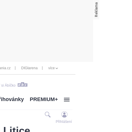
nia.cz
DIGIarena
více
 si Ábíčko
řihovánky
PREMIUM+
Přihlášení
 Litice