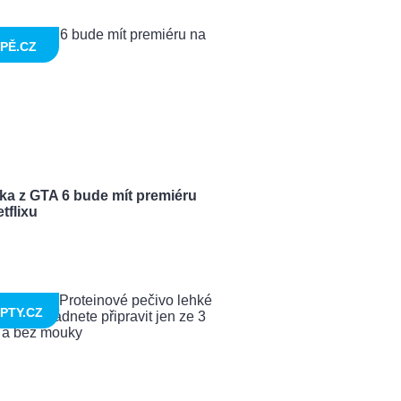
PĚ.CZ
ka z GTA 6 bude mít premiéru
tflixu
PTY.CZ