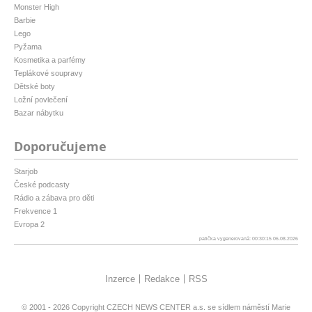
Monster High
Barbie
Lego
Pyžama
Kosmetika a parfémy
Teplákové soupravy
Dětské boty
Ložní povlečení
Bazar nábytku
Doporučujeme
Starjob
České podcasty
Rádio a zábava pro děti
Frekvence 1
Evropa 2
patička vygenerovaná: 00:30:15 06.08.2026
Inzerce
Redakce
RSS
© 2001 - 2026 Copyright
CZECH NEWS CENTER a.s.
se sídlem náměstí Marie