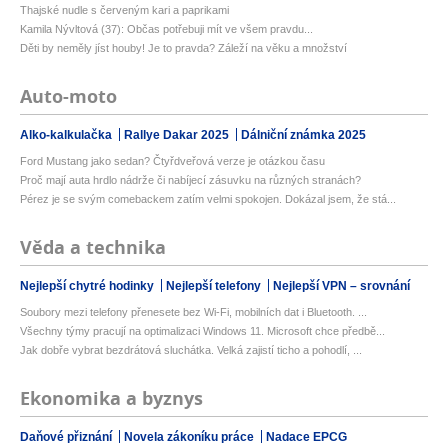
Thajské nudle s červeným kari a paprikami
Kamila Nývltová (37): Občas potřebuji mít ve všem pravdu...
Děti by neměly jíst houby! Je to pravda? Záleží na věku a množství
Auto-moto
Alko-kalkulačka
Rallye Dakar 2025
Dálniční známka 2025
Ford Mustang jako sedan? Čtyřdveřová verze je otázkou času
Proč mají auta hrdlo nádrže či nabíjecí zásuvku na různých stranách?
Pérez je se svým comebackem zatím velmi spokojen. Dokázal jsem, že stá...
Věda a technika
Nejlepší chytré hodinky
Nejlepší telefony
Nejlepší VPN – srovnání
Soubory mezi telefony přenesete bez Wi-Fi, mobilních dat i Bluetooth. ...
Všechny týmy pracují na optimalizaci Windows 11. Microsoft chce předbě...
Jak dobře vybrat bezdrátová sluchátka. Velká zajistí ticho a pohodlí, ...
Ekonomika a byznys
Daňové přiznání
Novela zákoníku práce
Nadace EPCG