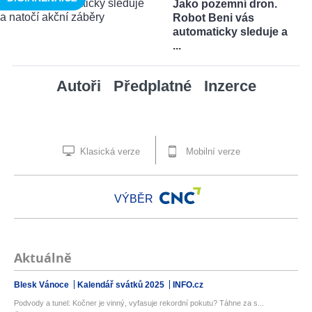
Jako pozemní dron.
Robot Beni vás
automaticky sleduje a
...
Autoři
Předplatné
Inzerce
Klasická verze
Mobilní verze
VÝBĚR
Aktuálně
Blesk Vánoce
Kalendář svátků 2025
INFO.cz
Podvody a tunel: Kočner je vinný, vyfasuje rekordní pokutu? Táhne za s...