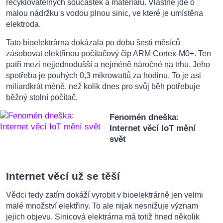
recyklovatelných součástek a materiálů. Vlastně jde o
malou nádržku s vodou plnou sinic, ve které je umístěna
elektroda.
Tato bioelektrárna dokázala po dobu šesti měsíců
zásobovat elektřinou počítačový čip ARM Cortex-M0+. Ten
patří mezi nejjednodušší a nejméně náročné na trhu. Jeho
spotřeba je pouhých 0,3 mikrowattů za hodinu. To je asi
miliardkrát méně, než kolik dnes pro svůj běh potřebuje
běžný stolní počítač.
Fenomén dneška:
Internet věcí IoT mění
svět
Internet věcí už se těší
Vědci tedy zatím dokáží vyrobit v bioelektrárně jen velmi
malé množství elektřiny. To ale nijak nesnižuje význam
jejich objevu. Sinicová elektrárna má totiž hned několik