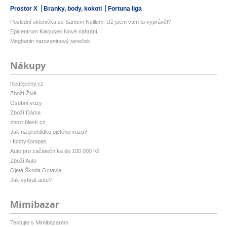
Prostor X
Branky, body, kokoti
Fortuna liga
Poslední sklenička se Samem Neillem: Už jsem vám to vyprávěl?
Epicentrum Kalousek Nové nahrání
Meghanin narozeninový taneček
Nákupy
hledejceny.cz
Zboží Živě
Osobní vozy
Zboží Dáma
zbozi.blesk.cz
Jak na prohlídku ojetého vozu?
HobbyKompas
Auto pro začátečníka do 100 000 Kč
Zboží Auto
Ojetá Škoda Octavia
Jak vybrat auto?
Mimibazar
Testujte s Mimibazarem