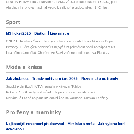
Česko v Hollywoodu: Absolventka FAMU získala studentského Oscara, post...
Absolutní i srpnová maxima! Vedro k zalknutí a teplotu přes 41 °C hlás...
Sport
MS hokej 2025
Biatlon
Liga mistrů
ONLINE: Finsko - Česko. Přímý souboj o semifinále Hlinka Gretzky Cupu,...
Persony. 10 českých hokejistů s nejvyšším průměrem bodů na zápas v his...
Liga očima fanoušků: Chorého ve Slavii zpět nechtějí, sestava Plzně vy...
Móda a krása
Jak zhubnout
Trendy nehty pro jaro 2025
Nové make-up trendy
Soutěž týdeníku AHA TV magazín o kávovar Tchibo
Řekněte STOP mdlým vlasům! Jak jim zaručeně vrátíte lesk?
Mariánské Lázně na podzim: ideální čas na wellness, relaxaci i zážitky
Pro ženy a maminky
Nejčastější novoroční předsevzetí
Miminko a mráz
Jak vybírat letní
dovolenou