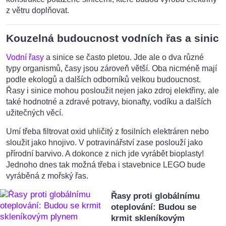
z větru doplňovat.
Kouzelná budoucnost vodních řas a sinic
Vodní řasy
a sinice se často pletou. Jde ale o dva různé
typy organismů, časy jsou zároveň větší. Oba nicméně mají
podle ekologů a dalších odborníků velkou budoucnost.
Řasy i sinice mohou posloužit nejen jako zdroj elektřiny, ale
také hodnotné a zdravé potravy, bionafty, vodíku a dalších
užitečných věcí.
Umí třeba filtrovat oxid uhličitý z fosilních elektráren nebo
sloužit jako hnojivo. V potravinářství zase poslouží jako
přírodní barvivo. A dokonce z nich jde vyrábět bioplasty!
Jednoho dnes tak možná třeba i stavebnice LEGO bude
vyráběná z mořský řas.
Řasy proti globálnímu
oteplování: Budou se
krmit skleníkovým