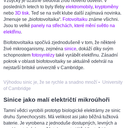
Vždycky je úžasné sledovat zrod nového odvětví. V
posledních letech to byly třeby
elektromobily
,
kryptoměny
nebo
3D tisk
. Teď se na svět klube další zajímavá novinka.
Jmenuje se „biofotovoltaika“.
Fotovoltaiku
známe všichni.
Jsou to velké
panely na střechách, které mění světlo na
elektřinu
.
Biofotovoltaika spočívá zjednodušeně v tom, že některé
živé mikrooganismy, zejména
sinice
, dokáží díky svým
schopnostem
fotosyntézy
také vyrábět elektřinu. Zásadní
pokrok v oblasti biofotovoltaiky se aktuálně odehrál na
nejstarší britské univerzitě v Cambridge.
Výhodou sinic je, že se rychle a snadno množí
•
University
of Cambridge
Sinice jako malí električtí mikroúhoři
Tamní vědci vyrobili prototyp biologické elektrárny ze sinic
druhu
Synechocystis
. Má velikost asi jako běžná tužková
baterie. Je vyrobena z jednoduše dostupných, levných a