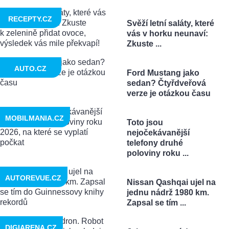
RECEPTY.CZ
Svěží letní saláty, které
vás v horku neunaví:
Zkuste ...
AUTO.CZ
Ford Mustang jako
sedan? Čtyřdveřová
verze je otázkou času
MOBILMANIA.CZ
Toto jsou
nejočekávanější
telefony druhé
poloviny roku ...
AUTOREVUE.CZ
Nissan Qashqai ujel na
jednu nádrž 1980 km.
Zapsal se tím ...
DIGIARENA.CZ