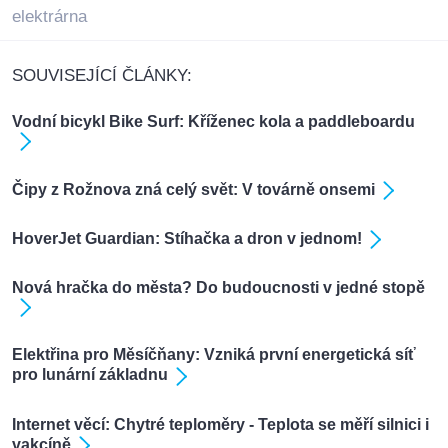
elektrárna
SOUVISEJÍCÍ ČLÁNKY:
Vodní bicykl Bike Surf: Kříženec kola a paddleboardu
Čipy z Rožnova zná celý svět: V továrně onsemi
HoverJet Guardian: Stíhačka a dron v jednom!
Nová hračka do města? Do budoucnosti v jedné stopě
Elektřina pro Měsíčňany: Vzniká první energetická síť
pro lunární základnu
Internet věcí: Chytré teploměry - Teplota se měří silnici i
vakcíně