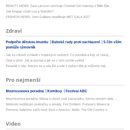
BEAUTY NEWS: Zara Larsson servíruje Cheetah Girl makeup a Billie Eilis...
Jak funguje vztah Lva a Vodnáře?
FASHION NEWS: John Galliano headlinuje MET GALA 2027
Zdraví
Podpořte dětskou imunitu
Babské rady proti nachlazení
S čím vším
pomůže rýmovník
Jak se zdravě zchladit v tropických vedrech: Co pomáhá a kdy už riskuj...
Úpal a úžeh: Jak je poznat a jak se z nich rychle vyléčit
Parazité v nás: Kterým se u nás líbí a kde v našem těle je můžeme nají...
Pro nejmenší
Mourissonova poradna
Komiksy
Festival ABC
Mourrisonova poradna: Máma si domů vodí kamarádku, kterou nemám ráda. ...
Nintendo nedělá jen skákačky a arkády. Fire Emblem: Fortune's Weave je...
Pomozte Salierimu začít nový život v Americe. Mafia: The Old Country o...
Video