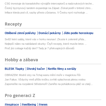
CSG investuje do kanadského vývojáře interceptorů a nadzvukových techn...
Český byznysový tandem expanduje na Západ. Získal podíl v britské zbro...
Inflace klesla pod cíl, sazby přesto zůstanou. V Česku nyní rozhoduje ...
Recepty
Oblíbené zimní polévky
Domácí pekárny
Jídlo podle horoskopu
Svěží letní saláty, které vás v horku neunaví: Zkuste k zelenině přida...
Nejlepší nálev na nakládané okurky: Čtyři recepty, které musíte letos ...
Proč jíst cottage každý den? Tady je 7 překvapivých důvodů
Hobby a zábava
BLESK Tlapky
Divoký kačer
Netflix filmy a seriály
OBRAZEM: Modré slzy na Tchaj-wanu mění moře v magickou říši
Jan Faltus: Vždycky mně přišlo trošku zvrhlé splachovat pitnou vodou
Zapomeňte na rozpálené Středomoří! Zamiřte na pohádkovou pláž se zlatý...
Pro generaci Z
#inspirace
#wellbeing
#news