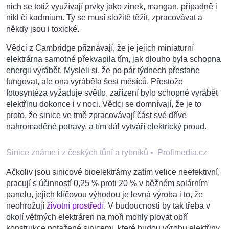
nich se totiž využívají prvky jako zinek, mangan, případně i
nikl či kadmium. Ty se musí složitě těžit, zpracovávat a
někdy jsou i toxické.
Vědci z Cambridge přiznávají, že je jejich miniaturní
elektrárna samotné překvapila tím, jak dlouho byla schopna
energii vyrábět. Mysleli si, že po pár týdnech přestane
fungovat, ale ona vyráběla šest měsíců. Přestože
fotosyntéza vyžaduje světlo, zařízení bylo schopné vyrábět
elektřinu dokonce i v noci. Vědci se domnívají, že je to
proto, že sinice ve tmě zpracovávají část své dříve
nahromaděné potravy, a tím dál vytváří elektrický proud.
Sinice známe i z českých tůní a rybníků
•
Profimedia.cz
Ačkoliv jsou sinicové bioelektrárny zatím velice neefektivní,
pracují s účinností 0,25 % proti 20 % v běžném solárním
panelu, jejich klíčovou výhodou je levná výroba i to, že
neohrožují
životní prostředí
. V budoucnosti by tak třeba v
okolí větrných elektráren na moři mohly plovat obří
konstrukce potažené sinicemi, které budou výrobu elektřiny