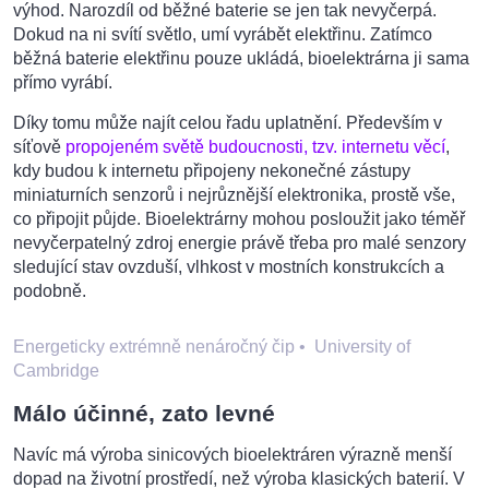
výhod. Narozdíl od běžné baterie se jen tak nevyčerpá.
Dokud na ni svítí světlo, umí vyrábět elektřinu. Zatímco
běžná baterie elektřinu pouze ukládá, bioelektrárna ji sama
přímo vyrábí.
Díky tomu může najít celou řadu uplatnění. Především v
síťově
propojeném světě budoucnosti, tzv. internetu věcí
,
kdy budou k internetu připojeny nekonečné zástupy
miniaturních senzorů i nejrůznější elektronika, prostě vše,
co připojit půjde. Bioelektrárny mohou posloužit jako téměř
nevyčerpatelný zdroj energie právě třeba pro malé senzory
sledující stav ovzduší, vlhkost v mostních konstrukcích a
podobně.
Energeticky extrémně nenáročný čip
•
University of
Cambridge
Málo účinné, zato levné
Navíc má výroba sinicových bioelektráren výrazně menší
dopad na životní prostředí, než výroba klasických baterií. V