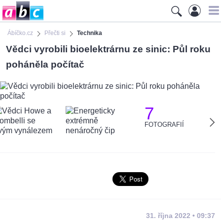
Ábíčko.cz
Přečti si
Technika
Vědci vyrobili bioelektrárnu ze sinic: Půl roku
poháněla počítač
7
FOTOGRAFIÍ
31. října 2022 • 09:37