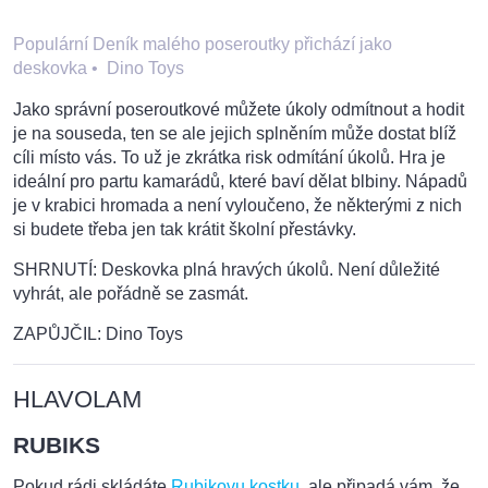
Populární Deník malého poseroutky přichází jako
deskovka
•
Dino Toys
Jako správní poseroutkové můžete úkoly odmítnout a hodit
je na souseda, ten se ale jejich splněním může dostat blíž
cíli místo vás. To už je zkrátka risk odmítání úkolů. Hra je
ideální pro partu kamarádů, které baví dělat blbiny. Nápadů
je v krabici hromada a není vyloučeno, že některými z nich
si budete třeba jen tak krátit školní přestávky.
SHRNUTÍ: Deskovka plná hravých úkolů. Není důležité
vyhrát, ale pořádně se zasmát.
ZAPŮJČIL: Dino Toys
HLAVOLAM
RUBIKS
Pokud rádi skládáte
Rubikovu kostku
, ale připadá vám, že