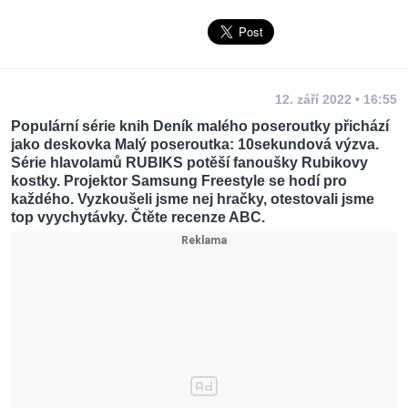
12. září 2022 • 16:55
Populární série knih Deník malého poseroutky přichází
jako deskovka Malý poseroutka: 10sekundová výzva.
Série hlavolamů RUBIKS potěší fanoušky Rubikovy
kostky. Projektor Samsung Freestyle se hodí pro
každého. Vyzkoušeli jsme nej hračky, otestovali jsme
top vyychytávky. Čtěte recenze ABC.