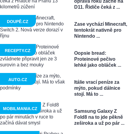
oprava roku začne na
D11. Řidiče čeká z ...
DOUPĚ.CZ
Zase vychází Minecraft,
tentokrát nativně pro
Nintendo ...
RECEPTY.CZ
Oopsie bread:
Proteinové pečivo
lehké jako obláček ...
AUTO.CZ
Itálie vrací peníze za
mýto, pokud dálnice
stojí. Má to ...
MOBILMANIA.CZ
Samsung Galaxy Z
Fold8 na to jde pěkně
zeširoka a už po pár ...