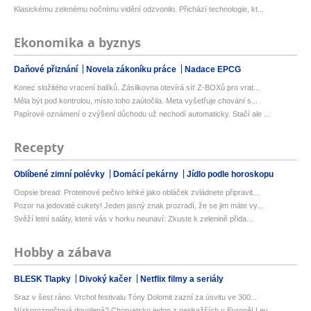
Klasickému zelenému nočnímu vidění odzvonilo. Přichází technologie, kt...
Ekonomika a byznys
Daňové přiznání
Novela zákoníku práce
Nadace EPCG
Konec složitého vracení balíků. Zásilkovna otevírá síť Z-BOXů pro vrat...
Měla být pod kontrolou, místo toho zaútočila. Meta vyšetřuje chování s...
Papírové oznámení o zvýšení důchodu už nechodí automaticky. Stačí ale ...
Recepty
Oblíbené zimní polévky
Domácí pekárny
Jídlo podle horoskopu
Oopsie bread: Proteinové pečivo lehké jako obláček zvládnete připravit...
Pozor na jedovaté cukety! Jeden jasný znak prozradí, že se jim máte vy...
Svěží letní saláty, které vás v horku neunaví: Zkuste k zelenině přida...
Hobby a zábava
BLESK Tlapky
Divoký kačer
Netflix filmy a seriály
Sraz v šest ráno. Vrchol festivalu Tóny Dolomit zazní za úsvitu ve 300...
Nízkorozpočtová dovolená? Chorvatsko jedno z nejdražších v Evropě! Lev...