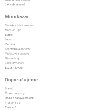
Jak vybrat auto?
Mimibazar
Testujte s Mimibazarem
Monster High
Barbie
Lego
Pyžama
Kosmetika a parfémy
Teplákové soupravy
Dětské boty
Ložní povlečení
Bazar nábytku
Doporučujeme
Starjob
České podcasty
Rádio a zábava pro děti
Frekvence 1
Evropa 2