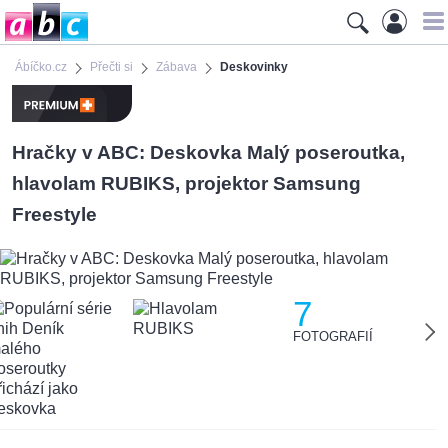
Ábíčko.cz
Přečti si
Zábava
Deskovinky
Hračky v ABC: Deskovka Malý poseroutka,
hlavolam RUBIKS, projektor Samsung
Freestyle
7
FOTOGRAFIÍ