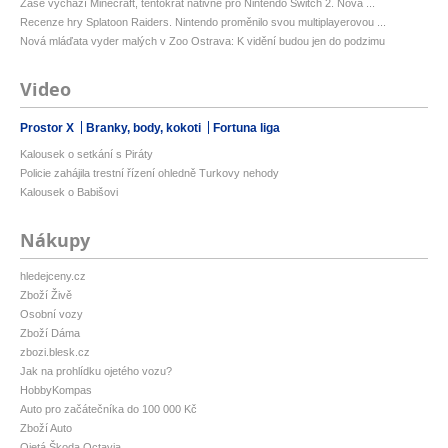
Zase vychází Minecraft, tentokrát nativně pro Nintendo Switch 2. Nová ...
Recenze hry Splatoon Raiders. Nintendo proměnilo svou multiplayerovou ...
Nová mláďata vyder malých v Zoo Ostrava: K vidění budou jen do podzimu
Video
Prostor X
Branky, body, kokoti
Fortuna liga
Kalousek o setkání s Piráty
Policie zahájila trestní řízení ohledně Turkovy nehody
Kalousek o Babišovi
Nákupy
hledejceny.cz
Zboží Živě
Osobní vozy
Zboží Dáma
zbozi.blesk.cz
Jak na prohlídku ojetého vozu?
HobbyKompas
Auto pro začátečníka do 100 000 Kč
Zboží Auto
Ojetá Škoda Octavia