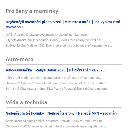
Pro ženy a maminky
Nejčastější novoroční předsevzetí
Miminko a mráz
Jak vybírat letní
dovolenou
KVÍZ: Rafťáci. Otestujte své znalosti kultovní letní komedie
Čtyřletá Anička bojuje s nemocí kloubů, kvůli které někdy neudrží ani ...
Zpěvák Michal Malátný (56): Dcery se snažím vychovávat příkladem, ne s...
Auto-moto
Alko-kalkulačka
Rallye Dakar 2025
Dálniční známka 2025
Itálie vrací peníze za mýto, pokud dálnice stojí. Má to však podmínky
Dálnice D11 mezi Prahou a Hradcem Králové se na pět dní zúží. Jeďte ra...
Stříhá mě Charlesova máma, říká Piastri. Popsal těžké začátky v motors...
Věda a technika
Nejlepší chytré hodinky
Nejlepší telefony
Nejlepší VPN – srovnání
Apple si nechá platit za větší soukromí. Private Relay v iPhonu vás na...
Cendrova CDN77 vyrostla na pět miliard a zakořenila mezi největšími hr...