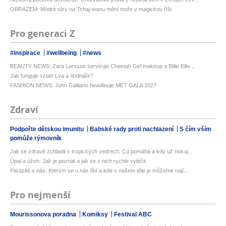
OBRAZEM: Modré slzy na Tchaj-wanu mění moře v magickou říši
Pro generaci Z
#inspirace
#wellbeing
#news
BEAUTY NEWS: Zara Larsson servíruje Cheetah Girl makeup a Billie Eilis...
Jak funguje vztah Lva a Vodnáře?
FASHION NEWS: John Galliano headlinuje MET GALA 2027
Zdraví
Podpořte dětskou imunitu
Babské rady proti nachlazení
S čím vším
pomůže rýmovník
Jak se zdravě zchladit v tropických vedrech: Co pomáhá a kdy už riskuj...
Úpal a úžeh: Jak je poznat a jak se z nich rychle vyléčit
Parazité v nás: Kterým se u nás líbí a kde v našem těle je můžeme nají...
Pro nejmenší
Mourissonova poradna
Komiksy
Festival ABC