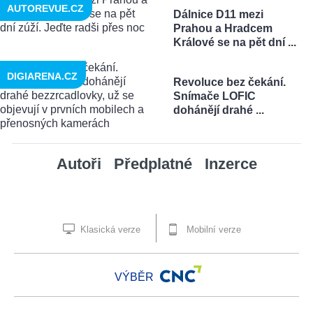
AUTOREVUE.CZ
Dálnice D11 mezi
Prahou a Hradcem
Králové se na pět dní ...
DIGIARENA.CZ
Revoluce bez čekání.
Snímače LOFIC
dohánějí drahé ...
Autoři
Předplatné
Inzerce
Klasická verze
Mobilní verze
VÝBĚR