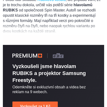
je to trochu dokola, určitě vás potěší série
hlavolamů
RUBIKS
od společnosti Spin Master. Autoři se rozhodli
opustit klasické rozměry tři na tři kostky a experimentují
s různými formáty. Mají například verzi pro pokročilé o
rozměru čtyři na čtyři, nebo naopak rychlou variantu po
dvou kostkách na každé straně.
Vyzkoušeli jsme hlavolam
RUBIKS a projektor Samsung
Freestyle.
Odemkněte si exkluzivní obsah a videa bez
reklam na 9 webech.
Vyzkoušet za 1 Kč