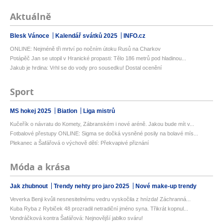
Aktuálně
Blesk Vánoce
Kalendář svátků 2025
INFO.cz
ONLINE: Nejméně tři mrtví po nočním útoku Rusů na Charkov
Potápěč Jan se utopil v Hranické propasti: Tělo 186 metrů pod hladinou...
Jakub je hrdina: Vrhl se do vody pro sousedku! Dostal ocenění
Sport
MS hokej 2025
Biatlon
Liga mistrů
Kučeřík o návratu do Komety, Zábranském i nové aréně. Jakou bude mít v...
Fotbalové přestupy ONLINE: Sigma se dočká vysněné posily na bolavé mís...
Plekanec a Šafářová o výchově dětí: Překvapivé přiznání
Móda a krása
Jak zhubnout
Trendy nehty pro jaro 2025
Nové make-up trendy
Veverka Benji kvůli nesnesitelnému vedru vyskočila z hnízda! Záchranná...
Kuba Ryba z Rybiček 48 prozradil netradiční jméno syna. Třikrát kopnul...
Vondráčková kontra Šafářová: Nejnovější jablko sváru!