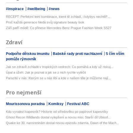
#inspirace
#wellbeing
#news
RECEPT: Perfektní letní kombinace, které tě zchladí, i kdybys nechtěl*...
Proč každá generace hledá svůj signature beauty look
Září patří módě: Co přinese Mercedes-Benz Prague Fashion Week SS27
Zdraví
Podpořte dětskou imunitu
Babské rady proti nachlazení
S čím vším
pomůže rýmovník
Jak se zdravě zchladit v tropických vedrech: Co pomáhá a kdy už riskuj...
Úpal a úžeh: Jak je poznat a jak se z nich rychle vyléčit
Parazité v nás: Kterým se u nás líbí a kde v našem těle je můžeme nají...
Pro nejmenší
Mourissonova poradna
Komiksy
Festival ABC
Kdo vynalezl kapesník? Historie od středověku po papírové kapesníky
Ghost Recon Wildlands dostal vylepšení a novou misi. Starší díl Ubisof...
Quake ke 30. narozeninám dostal novou epizodu zdarma. Dawn of the Mach...