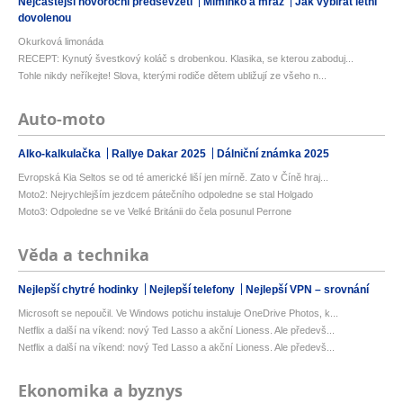
Nejčastější novoroční předsevzetí
Miminko a mráz
Jak vybírat letní
dovolenou
Okurková limonáda
RECEPT: Kynutý švestkový koláč s drobenkou. Klasika, se kterou zaboduj...
Tohle nikdy neříkejte! Slova, kterými rodiče dětem ubližují ze všeho n...
Auto-moto
Alko-kalkulačka
Rallye Dakar 2025
Dálniční známka 2025
Evropská Kia Seltos se od té americké liší jen mírně. Zato v Číně hraj...
Moto2: Nejrychlejším jezdcem pátečního odpoledne se stal Holgado
Moto3: Odpoledne se ve Velké Británii do čela posunul Perrone
Věda a technika
Nejlepší chytré hodinky
Nejlepší telefony
Nejlepší VPN – srovnání
Microsoft se nepoučil. Ve Windows potichu instaluje OneDrive Photos, k...
Netflix a další na víkend: nový Ted Lasso a akční Lioness. Ale předevš...
Netflix a další na víkend: nový Ted Lasso a akční Lioness. Ale předevš...
Ekonomika a byznys