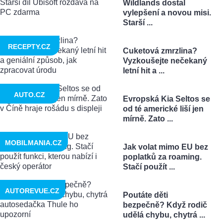
Wildlands dostal
vylepšení a novou misi.
Starší ...
RECEPTY.CZ
Cuketová zmrzlina?
Vyzkoušejte nečekaný
letní hit a ...
AUTO.CZ
Evropská Kia Seltos se
od té americké liší jen
mírně. Zato ...
MOBILMANIA.CZ
Jak volat mimo EU bez
poplatků za roaming.
Stačí použít ...
AUTOREVUE.CZ
Poutáte děti
bezpečně? Když rodič
udělá chybu, chytrá ...