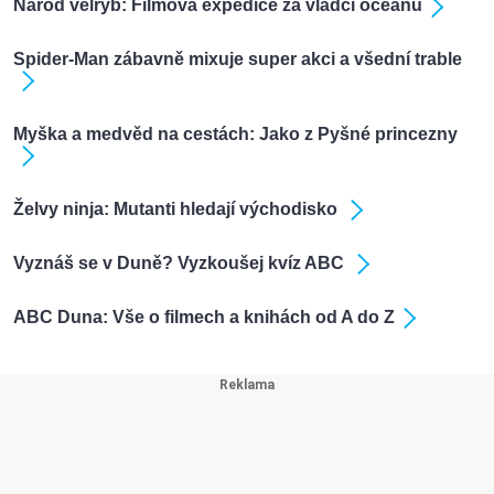
Národ velryb: Filmová expedice za vládci oceánů
Spider-Man zábavně mixuje super akci a všední trable
Myška a medvěd na cestách: Jako z Pyšné princezny
Želvy ninja: Mutanti hledají východisko
Vyznáš se v Duně? Vyzkoušej kvíz ABC
ABC Duna: Vše o filmech a knihách od A do Z