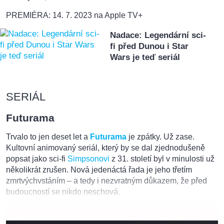
PREMIÉRA: 14. 7. 2023 na Apple TV+
Nadace: Legendární sci-
fi před Dunou i Star
Wars je teď seriál
SERIÁL
Futurama
Trvalo to jen deset let a
Futurama
je zpátky. Už zase.
Kultovní animovaný seriál, který by se dal zjednodušeně
popsat jako sci-fi
Simpsonovi
z 31. století byl v minulosti už
několikrát zrušen. Nová jedenáctá řada je jeho třetím
zmrtvýchvstáním – a tedy i nezvratným důkazem, že před
budoucností se nikdo neschová.