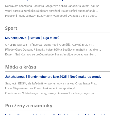
Neprávem opomíjená Bohumila Grögerová sdílela kancelář s katem, pak se...
Vodní zdroje a zemědělská půda v ohrožení: Katastrofální sucha přicház...
Propojení hudby a krásy. Beauty zóny vám dovolí vypadat a cítit se dob...
Sport
MS hokej 2025
Biatlon
Liga mistrů
ONLINE: Slavia B - Třinec 0:1. Dukla hostí Kroměříž, Karviná hraje v P...
Přijede vůbec Dynamo? Zmatky kolem béčka Budějovic, majitelka nabídku ...
Expert: Nad Kuchtou se brečet nebude, Haraslín si jde vydělat. A ambic...
Móda a krása
Jak zhubnout
Trendy nehty pro jaro 2025
Nové make-up trendy
Sex, fetiš, BDSM, ale i přednášky, workshopy a market. Organizátor Pra...
Lucie Šlégrová míří na Primu. Překvapení pro sporťáky!
Osvěžení ve Schladmingu: Lamy, ferraty i koulovačka v létě jsou jen pá...
Pro ženy a maminky