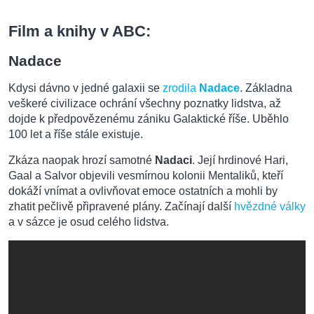
Film a knihy v ABC:
Nadace
Kdysi dávno v jedné galaxii se
zrodila
Nadace
. Základna
veškeré civilizace ochrání všechny poznatky lidstva, až
dojde k předpovězenému zániku Galaktické říše. Uběhlo
100 let a říše stále existuje.
Zkáza naopak hrozí samotné
Nadaci
. Její hrdinové Hari,
Gaal a Salvor objevili vesmírnou kolonii Mentaliků, kteří
dokáží vnímat a ovlivňovat emoce ostatních a mohli by
zhatit pečlivě připravené plány. Začínají další
hvězdné války
a v sázce je osud celého lidstva.