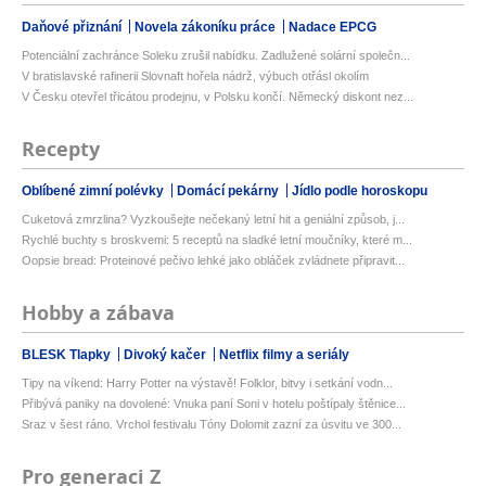
Daňové přiznání
Novela zákoníku práce
Nadace EPCG
Potenciální zachránce Soleku zrušil nabídku. Zadlužené solární společn...
V bratislavské rafinerii Slovnaft hořela nádrž, výbuch otřásl okolím
V Česku otevřel třicátou prodejnu, v Polsku končí. Německý diskont nez...
Recepty
Oblíbené zimní polévky
Domácí pekárny
Jídlo podle horoskopu
Cuketová zmrzlina? Vyzkoušejte nečekaný letní hit a geniální způsob, j...
Rychlé buchty s broskvemi: 5 receptů na sladké letní moučníky, které m...
Oopsie bread: Proteinové pečivo lehké jako obláček zvládnete připravit...
Hobby a zábava
BLESK Tlapky
Divoký kačer
Netflix filmy a seriály
Tipy na víkend: Harry Potter na výstavě! Folklor, bitvy i setkání vodn...
Přibývá paniky na dovolené: Vnuka paní Soni v hotelu poštípaly štěnice...
Sraz v šest ráno. Vrchol festivalu Tóny Dolomit zazní za úsvitu ve 300...
Pro generaci Z