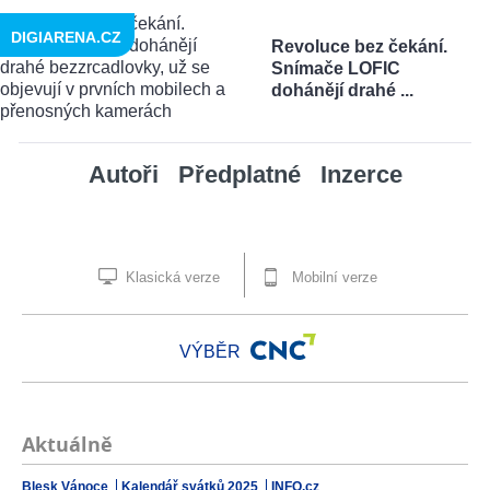
DIGIARENA.CZ
Revoluce bez čekání.
Snímače LOFIC
dohánějí drahé ...
Autoři
Předplatné
Inzerce
Klasická verze
Mobilní verze
VÝBĚR
Aktuálně
Blesk Vánoce
Kalendář svátků 2025
INFO.cz