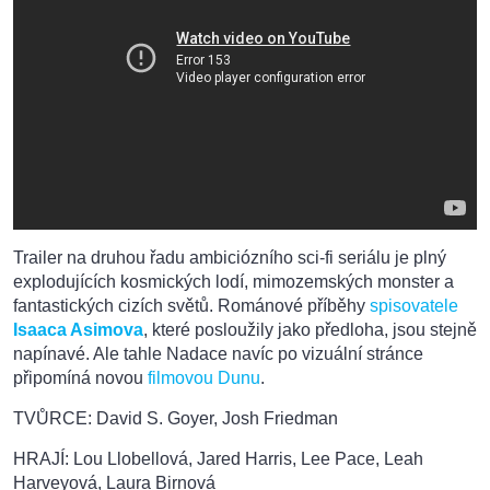
Trailer na druhou řadu ambiciózního sci-fi seriálu je plný
explodujících kosmických lodí, mimozemských monster a
fantastických cizích světů. Románové příběhy
spisovatele
Isaaca Asimova
, které posloužily jako předloha, jsou stejně
napínavé. Ale tahle Nadace navíc po vizuální stránce
připomíná novou
filmovou Dunu
.
TVŮRCE: David S. Goyer, Josh Friedman
HRAJÍ: Lou Llobellová, Jared Harris, Lee Pace, Leah
Harveyová, Laura Birnová