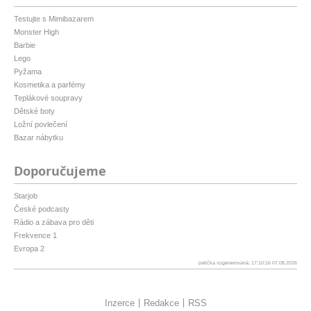
Testujte s Mimibazarem
Monster High
Barbie
Lego
Pyžama
Kosmetika a parfémy
Teplákové soupravy
Dětské boty
Ložní povlečení
Bazar nábytku
Doporučujeme
Starjob
České podcasty
Rádio a zábava pro děti
Frekvence 1
Evropa 2
patička vygenerovaná: 17:10:16 07.08.2026
Inzerce
Redakce
RSS