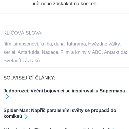
hrát nebo zaskákat na koncert.
KLÍČOVÁ SLOVA:
film
simpsonovi
kniha
duna
futurama
Hvězdné války
,
,
,
,
,
,
seriál
Antarktida
Nadace
Film a knihy v ABC
Antarktida:
,
,
,
,
Světadíl zázraků
SOUVISEJÍCÍ ČLÁNKY:
Jednorožci: Věční bojovníci se inspirovali u Supermana
Spider-Man: Napříč paralelními světy se propadá do
komiksů