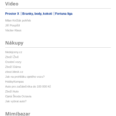
Video
Prostor X
Branky, body, kokoti
Fortuna liga
Milan Knížák pohřeb
Jiří Pospíšil
Václav Klaus
Nákupy
hledejceny.cz
Zboží Živě
Osobní vozy
Zboží Dáma
zbozi.blesk.cz
Jak na prohlídku ojetého vozu?
HobbyKompas
Auto pro začátečníka do 100 000 Kč
Zboží Auto
Ojetá Škoda Octavia
Jak vybrat auto?
Mimibazar