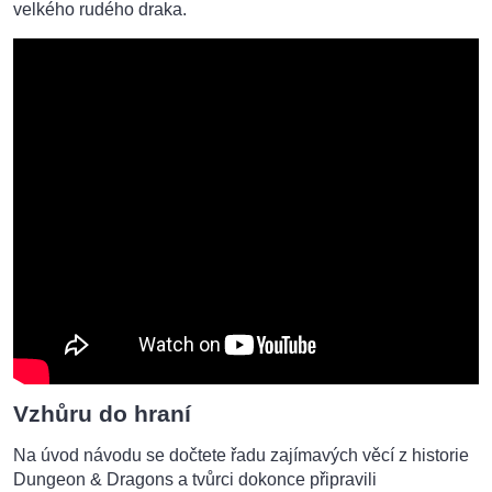
velkého rudého draka.
Vzhůru do hraní
Na úvod návodu se dočtete řadu zajímavých věcí z historie
Dungeon & Dragons a tvůrci dokonce připravili