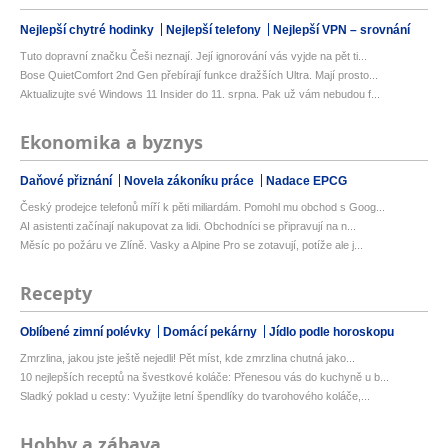
Nejlepší chytré hodinky
Nejlepší telefony
Nejlepší VPN – srovnání
Tuto dopravní značku Češi neznají. Její ignorování vás vyjde na pět ti...
Bose QuietComfort 2nd Gen přebírají funkce dražších Ultra. Mají prosto...
Aktualizujte své Windows 11 Insider do 11. srpna. Pak už vám nebudou f...
Ekonomika a byznys
Daňové přiznání
Novela zákoníku práce
Nadace EPCG
Český prodejce telefonů míří k pěti miliardám. Pomohl mu obchod s Goog...
AI asistenti začínají nakupovat za lidi. Obchodníci se připravují na n...
Měsíc po požáru ve Zlíně. Vasky a Alpine Pro se zotavují, potíže ale j...
Recepty
Oblíbené zimní polévky
Domácí pekárny
Jídlo podle horoskopu
Zmrzlina, jakou jste ještě nejedli! Pět míst, kde zmrzlina chutná jako...
10 nejlepších receptů na švestkové koláče: Přenesou vás do kuchyně u b...
Sladký poklad u cesty: Využijte letní špendlíky do tvarohového koláče,...
Hobby a zábava