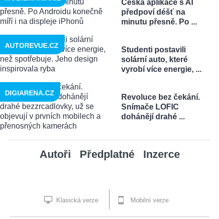
Česká aplikace s AI
předpoví déšť na
minutu přesně. Po ...
AUTOREVUE.CZ
Studenti postavili
solární auto, které
vyrobí více energie, ...
DIGIARENA.CZ
Revoluce bez čekání.
Snímače LOFIC
dohánějí drahé ...
Autoři
Předplatné
Inzerce
Klasická verze
Mobilní verze