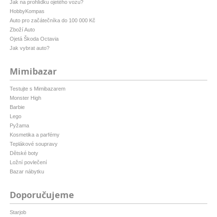
Jak na prohlídku ojetého vozu?
HobbyKompas
Auto pro začátečníka do 100 000 Kč
Zboží Auto
Ojetá Škoda Octavia
Jak vybrat auto?
Mimibazar
Testujte s Mimibazarem
Monster High
Barbie
Lego
Pyžama
Kosmetika a parfémy
Teplákové soupravy
Dětské boty
Ložní povlečení
Bazar nábytku
Doporučujeme
Starjob