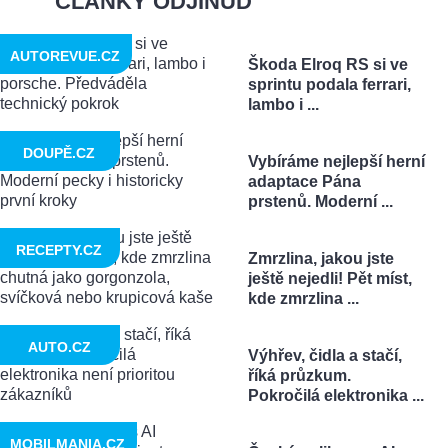
ČLÁNKY ODJINUD
AUTOREVUE.CZ
Škoda Elroq RS si ve
sprintu podala ferrari,
lambo i ...
DOUPĚ.CZ
Vybíráme nejlepší herní
adaptace Pána
prstenů. Moderní ...
RECEPTY.CZ
Zmrzlina, jakou jste
ještě nejedli! Pět míst,
kde zmrzlina ...
AUTO.CZ
Výhřev, čidla a stačí,
říká průzkum.
Pokročilá elektronika ...
MOBILMANIA.CZ