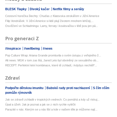
BLESK Tlapky
Divoký kačer
Netflix filmy a seriály
Cestovní horečka šlechty: Chuďas z Klatovska otrokářem v Jižní Americe
Filip Vondrášek: V Jižní Americe si lidé plují životem mnohem lehčeji,...
Osvěžení ve Schladmingu: Lamy, ferraty i koulovačka v létě jsou jen pá...
Pro generaci Z
#inspirace
#wellbeing
#news
Pop Culture Wrap: Ariana Grande promluvila o svém ústupu z veřejného ž...
Alt news: MGK v tom zas lítá, Jared Leto byl obviněný ze sexuálního ob...
RECEPT: Perfektní letní kombinace, které tě zchladí, i kdybys nechtěl*...
Zdraví
Podpořte dětskou imunitu
Babské rady proti nachlazení
S čím vším
pomůže rýmovník
Jak se zdravě zchladit v tropických vedrech: Co pomáhá a kdy už riskuj...
Úpal a úžeh: Jak je poznat a jak se z nich rychle vyléčit
Parazité v nás: Kterým se u nás líbí a kde v našem těle je můžeme nají...