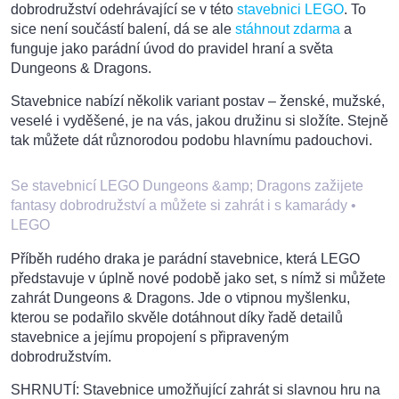
dobrodružství odehrávající se v této
stavebnici LEGO
. To
sice není součástí balení, dá se ale
stáhnout zdarma
a
funguje jako parádní úvod do pravidel hraní a světa
Dungeons & Dragons.
Stavebnice nabízí několik variant postav – ženské, mužské,
veselé i vyděšené, je na vás, jakou družinu si složíte. Stejně
tak můžete dát různorodou podobu hlavnímu padouchovi.
Se stavebnicí LEGO Dungeons &amp; Dragons zažijete
fantasy dobrodružství a můžete si zahrát i s kamarády
•
LEGO
Příběh rudého draka je parádní stavebnice, která LEGO
představuje v úplně nové podobě jako set, s nímž si můžete
zahrát Dungeons & Dragons. Jde o vtipnou myšlenku,
kterou se podařilo skvěle dotáhnout díky řadě detailů
stavebnice a jejímu propojení s připraveným
dobrodružstvím.
SHRNUTÍ: Stavebnice umožňující zahrát si slavnou hru na