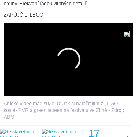
hrdiny. Překvapí řadou vtipných detailů.
ZAPŮJČIL: LEGO
Ábíčko video mag s03e18: Jak si natočit film z LEGO
kostek? VR a green screen na festivalu ve Zlíně •
Zdroj:
ABM
17