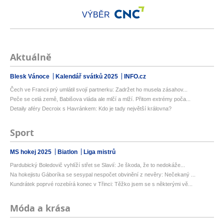
VÝBĚR
Aktuálně
Blesk Vánoce
Kalendář svátků 2025
INFO.cz
Čech ve Francii prý umlátil svojí partnerku: Zadržet ho musela zásahov...
Peče se celá země, Babišova vláda ale mlčí a mlží. Přitom extrémy poča...
Detaily aféry Decroix s Havránkem: Kdo je tady největší královna?
Sport
MS hokej 2025
Biatlon
Liga mistrů
Pardubický Boledovič vyhlíží střet se Slavií: Je škoda, že to nedokáže...
Na hokejistu Gáboríka se sesypal nespočet obvinění z nevěry: Nečekaný ...
Kundrátek poprvé rozebírá konec v Třinci: Těžko jsem se s některými vě...
Móda a krása