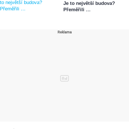
Je to největší budova?
Přeměřili …