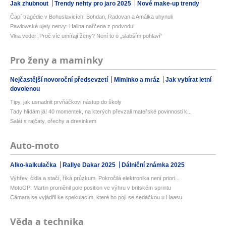
Jak zhubnout
Trendy nehty pro jaro 2025
Nové make-up trendy
Čapí tragédie v Bohuslavicích: Bohdan, Radovan a Amálka uhynuli
Pawlowské ujely nervy: Halina nařčena z podvodu!
Vlna veder: Proč víc umírají ženy? Není to o „slabším pohlaví“
Pro ženy a maminky
Nejčastější novoroční předsevzetí
Miminko a mráz
Jak vybírat letní
dovolenou
Tipy, jak usnadnit prvňáčkovi nástup do školy
Tady hlídám já! 40 momentek, na kterých převzali mateřské povinnosti k...
Salát s rajčaty, ořechy a dresinkem
Auto-moto
Alko-kalkulačka
Rallye Dakar 2025
Dálniční známka 2025
Výhřev, čidla a stačí, říká průzkum. Pokročilá elektronika není priori...
MotoGP: Martin proměnil pole position ve výhru v britském sprintu
Câmara se vyjádřil ke spekulacím, které ho pojí se sedačkou u Haasu
Věda a technika