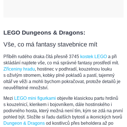
LEGO Dungeons & Dragons:
Vše, co má fantasy stavebnice mít
Příběh rudého draka čítá přesně 3745
kostek LEGO
a při
skládání najdete vše, co má správné fantasy prostředí mít.
Zříceniny hradu
, hostinec v podhradí, kouzelnou louku
s oživlým stromem, kobky plné pokladů a pastí, tajemný
oltář ve věži a mohli bychom pokračovat, protože detailů je
neuvěřitelné množství.
Mezi
LEGO mini figurkami
objevíte klasickou partu hrdinů
s kouzelnicí, klerikem i bojovníkem, dále hostinského i
podivného hosta, který možná není tím, kým se zdá na první
pohled být. Složíte si řadu dalších bytostí a ikonických tvorů
Dungeon & Dragons
od kostlivců přes beholdera až po