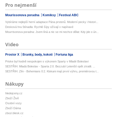
Pro nejmenší
Mourissonova poradna
Komiksy
Festival ABC
Vybíráme nejlepší herní adaptace Pána prstenů. Moderní pecky i histori...
Desková hra Stínadla: Rychlé šípy ožívají v napínavé
Mourrisonova poradna: Jsem líná a nic se mi nechce dělat: Kdy jde o ún...
Video
Prostor X
Branky, body, kokoti
Fortuna liga
Priske byl hodně nespokojen s výkonem Sparty v Mladé Boleslavi
SESTŘIH: Mladá Boleslav - Sparta 2:0. Bezzubí Letenští opět ztratili. ...
SESTŘIH: Zlín - Bohemians 0:2. Klokani mají první výhru, premiérovou t...
Nákupy
hledejceny.cz
Zboží Živě
Osobní vozy
Zboží Dáma
zbozi.blesk.cz