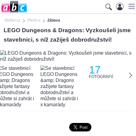
Ábíčko.cz
Přečti si
Zábava
LEGO Dungeons & Dragons: Vyzkoušeli jsme
stavebnici, s níž zažiješ dobrodružství!
17
FOTOGRAFIÍ