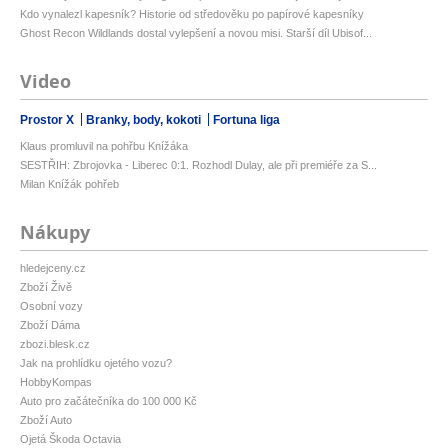
Kdo vynalezl kapesník? Historie od středověku po papírové kapesníky
Ghost Recon Wildlands dostal vylepšení a novou misi. Starší díl Ubisof...
Video
Prostor X
Branky, body, kokoti
Fortuna liga
Klaus promluvil na pohřbu Knížáka
SESTŘIH: Zbrojovka - Liberec 0:1. Rozhodl Dulay, ale při premiéře za S...
Milan Knížák pohřeb
Nákupy
hledejceny.cz
Zboží Živě
Osobní vozy
Zboží Dáma
zbozi.blesk.cz
Jak na prohlídku ojetého vozu?
HobbyKompas
Auto pro začátečníka do 100 000 Kč
Zboží Auto
Ojetá Škoda Octavia