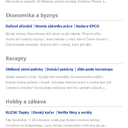
Microsoft se nepoučil. Ve Windows potichu instaluje OneDrive Photos, k...
Ekonomika a byznys
Daňové přiznání
Novela zákoníku práce
Nadace EPCG
Bývalý inženýr Elona Muska drží akcie za půl miliardy. Při první příle...
Sucho drtí vodácký byznys. Voda zmizela i z míst, kde to Česko dosud n...
Češi propadli motorkám. Král trhu těží z trendu, který jiné děsí
Recepty
Oblíbené zimní polévky
Domácí pekárny
Jídlo podle horoskopu
Sladký poklad u cesty: Využijte letní špendlíky do tvarohového koláče,...
Domácí kečup pečený v troubě: Vyžaduje minimum práce a chutná lépe než...
Cuketová zmrzlina? Vyzkoušejte nečekaný letní hit a geniální způsob, j...
Hobby a zábava
BLESK Tlapky
Divoký kačer
Netflix filmy a seriály
Filip Vondrášek: V Jižní Americe si lidé plují životem mnohem lehčeji,...
Osvěžení ve Schladmingu: Lamy, ferraty i koulovačka v létě jsou jen pá...