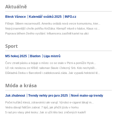
Aktuálně
Blesk Vánoce
Kalendář svátků 2025
INFO.cz
Fištejn: Slibem nezarmoutíš. Ameriku ovládá nová verze komunismu, kter...
Nejvýznamnější chvíle pohřbu Knížáka: Klempíř mluvil o hádce, Klaus vz...
Poprava během živého vysílání: Influencera zastřelil kartel na ulici
Sport
MS hokej 2025
Biatlon
Liga mistrů
Červ ztratil pásku a bojuje o místo: co se stalo v Plzni a pomůže Hysk...
Už rok neslezou ze hřiště: talisman Slavie i železný Srb. Kdo nechyběl...
Důkladná čistka v Barceloně i zablokovaná záda. Jak vypadá hektické lé...
Móda a krása
Jak zhubnout
Trendy nehty pro jaro 2025
Nové make-up trendy
Počet kuřáků klesá, zdravotníci ale varují: Výrobci e-cigaret lákají m...
Vedra dávají řidičům zabrat: 7 tipů, jak přežít jízdu v horku
5 rad pro vlasy plné lesku: Jak si užít léto bez zničených kadeří