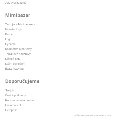
Jak vybrat auto?
Mimibazar
Testujte s Mimibazarem
Monster High
Barbie
Lego
Pyžama
Kosmetika a parfémy
Teplákové soupravy
Dětské boty
Ložní povlečení
Bazar nábytku
Doporučujeme
Starjob
České podcasty
Rádio a zábava pro děti
Frekvence 1
Evropa 2
patička vygenerovaná: 07:50:12 08.08.2026