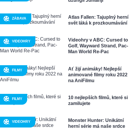
džungli Jumanji
Atlas Fallen: Tajuplný herní
ZÁBAVA
svět láká k prozkoumávání
Videohry v ABC: Cursed to
VIDEOHRY
Golf, Wayward Strand, Pac-
Man World Re-Pac
Ať žijí animáky! Nejlepší
FILMY
animované filmy roku 2022
na AniFilmu
10 nejlepších filmů, které si
FILMY
zamilujete
Monster Hunter: Unikátní
VIDEOHRY
herní série má naše srdce