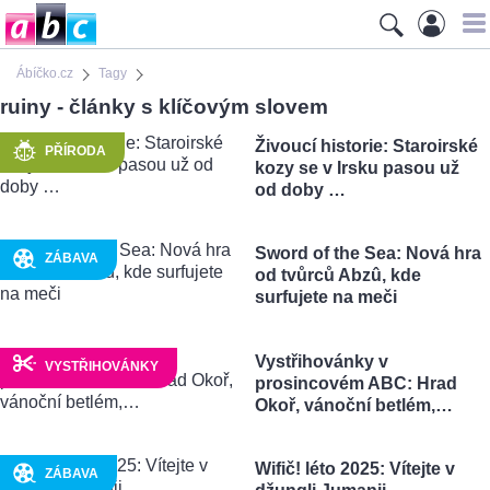
Ábíčko.cz
Tagy
ruiny - články s klíčovým slovem
Živoucí historie: Staroirské
PŘÍRODA
kozy se v Irsku pasou už
od doby …
Sword of the Sea: Nová hra
ZÁBAVA
od tvůrců Abzû, kde
surfujete na meči
Vystřihovánky v
VYSTŘIHOVÁNKY
prosincovém ABC: Hrad
Okoř, vánoční betlém,…
Wifič! léto 2025: Vítejte v
ZÁBAVA