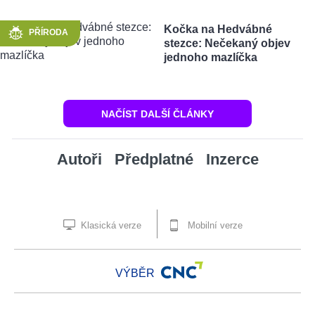
Kočka na Hedvábné
PŘÍRODA
stezce: Nečekaný objev
jednoho mazlíčka
NAČÍST DALŠÍ ČLÁNKY
Autoři
Předplatné
Inzerce
Klasická verze
Mobilní verze
VÝBĚR