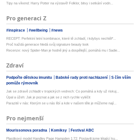
Tipy na víkend: Harry Potter na výstavě! Folklor, bitvy i setkání vodn...
Pro generaci Z
#inspirace
#wellbeing
#news
RECEPT: Perfektní letní kombinace, které tě zchladí, i kdybys nechtěl*...
Proč každá generace hledá svůj signature beauty look
Recenze: nový Spider-Man je hodně jiný a dospělejší, pomáhá mu i Sadie...
Zdraví
Podpořte dětskou imunitu
Babské rady proti nachlazení
S čím vším
pomůže rýmovník
Jak se zdravě zchladit v tropických vedrech: Co pomáhá a kdy už riskuj...
Úpal a úžeh: Jak je poznat a jak se z nich rychle vyléčit
Parazité v nás: Kterým se u nás líbí a kde v našem těle je můžeme nají...
Pro nejmenší
Mourissonova poradna
Komiksy
Festival ABC
Plastikový model Handley Page Hampden 1:72: Postavili jsme létající ku...