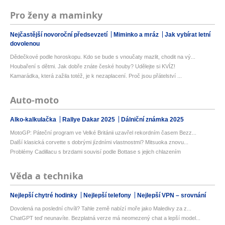
Pro ženy a maminky
Nejčastější novoroční předsevzetí
Miminko a mráz
Jak vybírat letní
dovolenou
Dědečkové podle horoskopu. Kdo se bude s vnoučaty mazlit, chodit na vý...
Houbaření s dětmi. Jak dobře znáte české houby? Udělejte si KVÍZ!
Kamarádka, která zažila totéž, je k nezaplacení. Proč jsou přátelství ...
Auto-moto
Alko-kalkulačka
Rallye Dakar 2025
Dálniční známka 2025
MotoGP: Páteční program ve Velké Británii uzavřel rekordním časem Bezz...
Další klasická corvette s dobrými jízdními vlastnostmi? Mitsuoka znovu...
Problémy Cadillacu s brzdami souvisí podle Bottase s jejich chlazením
Věda a technika
Nejlepší chytré hodinky
Nejlepší telefony
Nejlepší VPN – srovnání
Dovolená na poslední chvíli? Tahle země nabízí moře jako Maledivy za z...
ChatGPT teď neunavíte. Bezplatná verze má neomezený chat a lepší model...