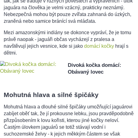
tak, jak se traduje v různých pověstech a vyprávěních - útok
jaguára na člověka je velmi vzácný, prakticky neznámý.
Nebezpečná mohou být pouze zvířata zahnaná do úzkých,
zraněná nebo samice bránící svá mláďata.
Mezi amazonskými indiány se dokonce vypráví, že je tomu
právě naopak - jaguáři občas vycházejí z pralesa a
navštěvují jejich vesnice, kde si jako
domácí kočky
hrají s
dětmi.
Divoká kočka domácí:
Obávaný lovec
Mohutná hlava a silné špičáky
Mohutná hlava a dlouhé silné špičáky umožňující jaguárovi
zabíjet oběť tak, že jí prokousne lebku, jsou pravděpodobně
přizpůsobením k lovu kořisti, kterou jiné kočky neloví.
Častým úlovkem jaguárů se totiž stávají vodní i
suchozemské želvy - k jejich měkkým částem se však