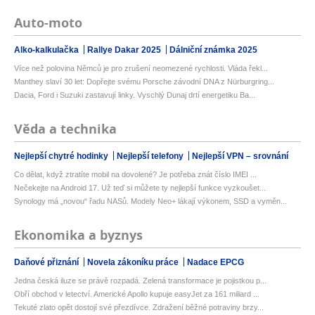
Auto-moto
Alko-kalkulačka
Rallye Dakar 2025
Dálniční známka 2025
Více než polovina Němců je pro zrušení neomezené rychlosti. Vláda řekl...
Manthey slaví 30 let: Dopřejte svému Porsche závodní DNA z Nürburgring...
Dacia, Ford i Suzuki zastavují linky. Vyschlý Dunaj drtí energetiku Ba...
Věda a technika
Nejlepší chytré hodinky
Nejlepší telefony
Nejlepší VPN – srovnání
Co dělat, když ztratíte mobil na dovolené? Je potřeba znát číslo IMEI ...
Nečekejte na Android 17. Už teď si můžete ty nejlepší funkce vyzkoušet...
Synology má „novou“ řadu NASů. Modely Neo+ lákají výkonem, SSD a vyměn...
Ekonomika a byznys
Daňové přiznání
Novela zákoníku práce
Nadace EPCG
Jedna česká iluze se právě rozpadá. Zelená transformace je pojistkou p...
Obří obchod v letectví. Americké Apollo kupuje easyJet za 161 miliard ...
Tekuté zlato opět dostojí své přezdívce. Zdražení běžné potraviny brzy...