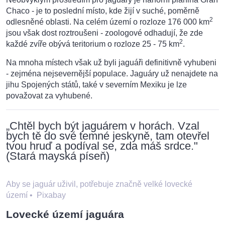
Chaco - je to poslední místo, kde žijí v suché, poměrně
2
odlesněné oblasti. Na celém území o rozloze 176 000 km
jsou však dost roztroušeni - zoologové odhadují, že zde
2
každé zvíře obývá teritorium o rozloze 25 - 75 km
.
Na mnoha místech však už byli jaguáři definitivně vyhubeni
- zejména nejsevernější populace. Jaguáry už nenajdete na
jihu Spojených států, také v severním Mexiku je lze
považovat za vyhubené.
„Chtěl bych být jaguárem v horách. Vzal
bych tě do své temné jeskyně, tam otevřel
tvou hruď a podíval se, zda máš srdce."
(Stará mayská píseň)
Aby se jaguár uživil, potřebuje značně velké lovecké
území
•
Pixabay
Lovecké území jaguára