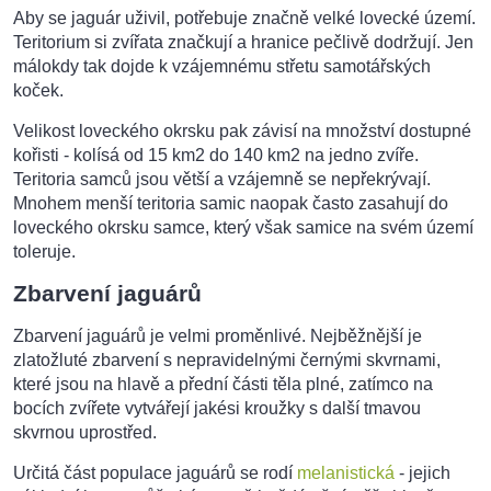
Aby se jaguár uživil, potřebuje značně velké lovecké území.
Teritorium si zvířata značkují a hranice pečlivě dodržují. Jen
málokdy tak dojde k vzájemnému střetu samotářských
koček.
Velikost loveckého okrsku pak závisí na množství dostupné
kořisti - kolísá od 15 km2 do 140 km2 na jedno zvíře.
Teritoria samců jsou větší a vzájemně se nepřekrývají.
Mnohem menší teritoria samic naopak často zasahují do
loveckého okrsku samce, který však samice na svém území
toleruje.
Zbarvení jaguárů
Zbarvení jaguárů je velmi proměnlivé. Nejběžnější je
zlatožluté zbarvení s nepravidelnými černými skvrnami,
které jsou na hlavě a přední části těla plné, zatímco na
bocích zvířete vytvářejí jakési kroužky s další tmavou
skvrnou uprostřed.
Určitá část populace jaguárů se rodí
melanistická
- jejich