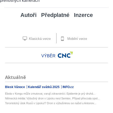
Autoři
Předplatné
Inzerce
Klasická verze
Mobilní verze
VÝBĚR
Aktuálně
Blesk Vánoce
Kalendář svátků 2025
INFO.cz
Ebola v Kongu může zmutovat, varují zdravotníci. Epidemie je prý druhá...
Německá média: Výbušný dron v Lipsku nesl Semtex. Případ převzala spol...
Teroristický útok Rusů v Lipsku!? Dron s výbušninou se našel u Antonov...