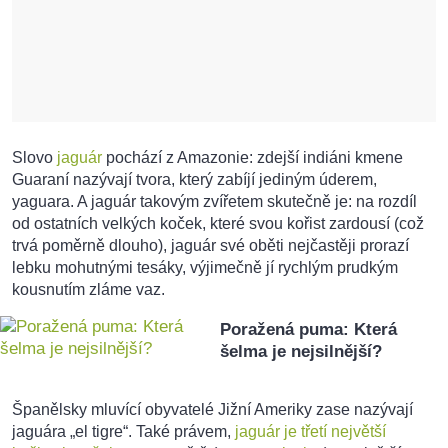
Slovo
jaguár
pochází z Amazonie: zdejší indiáni kmene
Guaraní nazývají tvora, který zabíjí jediným úderem,
yaguara. A jaguár takovým zvířetem skutečně je: na rozdíl
od ostatních velkých koček, které svou kořist zardousí (což
trvá poměrně dlouho), jaguár své oběti nejčastěji prorazí
lebku mohutnými tesáky, výjimečně jí rychlým prudkým
kousnutím zláme vaz.
Poražená puma: Která
šelma je nejsilnější?
Španělsky mluvící obyvatelé Jižní Ameriky zase nazývají
jaguára „el tigre“. Také právem,
jaguár je třetí největší