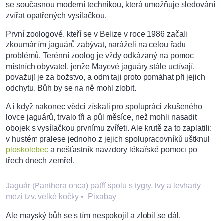
se současnou moderní technikou, která umožňuje sledování
zvířat opatřených vysílačkou.
První zoologové, kteří se v Belize v roce 1986 začali
zkoumáním jaguárů zabývat, naráželi na celou řadu
problémů. Terénní zoolog je vždy odkázaný na pomoc
místních obyvatel, jenže Mayové jaguáry stále uctívají,
považují je za božstvo, a odmítají proto pomáhat při jejich
odchytu. Bůh by se na ně mohl zlobit.
A i když nakonec vědci získali pro spolupráci zkušeného
lovce jaguárů, trvalo tři a půl měsíce, než mohli nasadit
obojek s vysílačkou prvnímu zvířeti. Ale krutě za to zaplatili:
v hustém pralese jednoho z jejich spolupracovníků uštknul
ploskolebec
a nešťastník navzdory lékařské pomoci po
třech dnech zemřel.
Jaguár (Panthera onca) patří spolu s tygry, lvy a levharty
mezi tzv. velké kočky
•
Pixabay
Ale mayský bůh se s tím nespokojil a zlobil se dál.