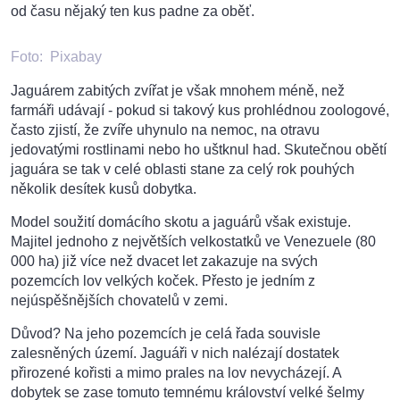
od času nějaký ten kus padne za oběť.
Foto:
Pixabay
Jaguárem zabitých zvířat je však mnohem méně, než
farmáři udávají - pokud si takový kus prohlédnou zoologové,
často zjistí, že zvíře uhynulo na nemoc, na otravu
jedovatými rostlinami nebo ho uštknul had. Skutečnou obětí
jaguára se tak v celé oblasti stane za celý rok pouhých
několik desítek kusů dobytka.
Model soužití domácího skotu a jaguárů však existuje.
Majitel jednoho z největších velkostatků ve Venezuele (80
000 ha) již více než dvacet let zakazuje na svých
pozemcích lov velkých koček. Přesto je jedním z
nejúspěšnějších chovatelů v zemi.
Důvod? Na jeho pozemcích je celá řada souvisle
zalesněných území. Jaguáři v nich nalézají dostatek
přirozené kořisti a mimo prales na lov nevycházejí. A
dobytek se zase tomuto temnému království velké šelmy