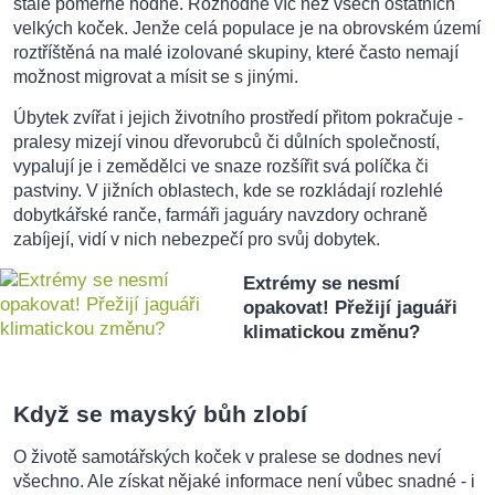
stále poměrně hodně. Rozhodně víc než všech ostatních
velkých koček. Jenže celá populace je na obrovském území
roztříštěná na malé izolované skupiny, které často nemají
možnost migrovat a mísit se s jinými.
Úbytek zvířat i jejich životního prostředí přitom pokračuje -
pralesy mizejí vinou dřevorubců či důlních společností,
vypalují je i zemědělci ve snaze rozšířit svá políčka či
pastviny. V jižních oblastech, kde se rozkládají rozlehlé
dobytkářské ranče, farmáři jaguáry navzdory ochraně
zabíjejí, vidí v nich nebezpečí pro svůj dobytek.
Extrémy se nesmí
opakovat! Přežijí jaguáři
klimatickou změnu?
Když se mayský bůh zlobí
O životě samotářských koček v pralese se dodnes neví
všechno. Ale získat nějaké informace není vůbec snadné - i