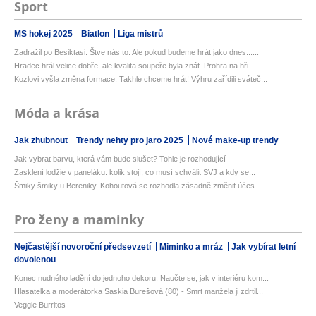
Sport
MS hokej 2025
Biatlon
Liga mistrů
Zadražil po Besiktasi: Štve nás to. Ale pokud budeme hrát jako dnes......
Hradec hrál velice dobře, ale kvalita soupeře byla znát. Prohra na hři...
Kozlovi vyšla změna formace: Takhle chceme hrát! Výhru zařídili sváteč...
Móda a krása
Jak zhubnout
Trendy nehty pro jaro 2025
Nové make-up trendy
Jak vybrat barvu, která vám bude slušet? Tohle je rozhodující
Zasklení lodžie v paneláku: kolik stojí, co musí schválit SVJ a kdy se...
Šmiky šmiky u Bereniky. Kohoutová se rozhodla zásadně změnit účes
Pro ženy a maminky
Nejčastější novoroční předsevzetí
Miminko a mráz
Jak vybírat letní
dovolenou
Konec nudného ladění do jednoho dekoru: Naučte se, jak v interiéru kom...
Hlasatelka a moderátorka Saskia Burešová (80) - Smrt manžela ji zdrtil...
Veggie Burritos