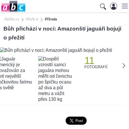
Ábíčko.cz
Přečti si
Příroda
Bůh přichází v noci: Amazonští jaguáři bojují
o přežití
11
FOTOGRAFIÍ