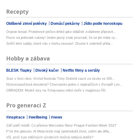
Recepty
Oblíbené zimní polévky
Domácí pekárny
Jídlo podle horoskopu
Oopsie bread: Proteinové pečivo lehké jako obláček zvládnete připravit...
Pozor na jedovaté cukety! Jeden jasný znak prozradí, že se jim máte vy...
Svěží letní saláty, které vás v horku neunaví: Zkuste k zelenině přida...
Hobby a zábava
BLESK Tlapky
Divoký kačer
Netflix filmy a seriály
Sraz v šest ráno. Vrchol festivalu Tóny Dolomit zazní za úsvitu ve 300...
Nízkorozpočtová dovolená? Chorvatsko jedno z nejdražších v Evropě! Lev...
OBRAZEM: Modré slzy na Tchaj-wanu mění moře v magickou říši
Pro generaci Z
#inspirace
#wellbeing
#news
Září patří módě: Co přinese Mercedes-Benz Prague Fashion Week SS27
F*ck the glasses: AI Meta brýle mají zjednodušit život, zatím ale děla...
Víš, proč ti po mléčných výrobcích možná nebývá dobře?