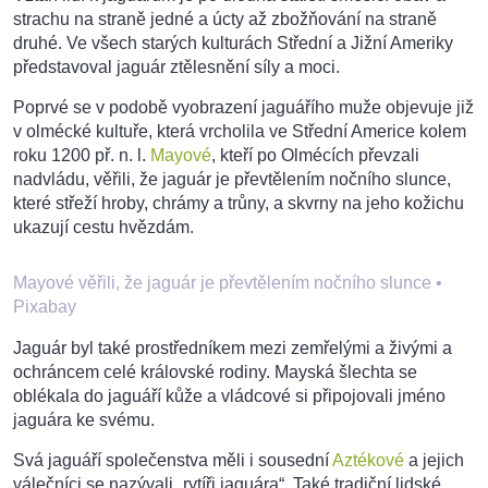
strachu na straně jedné a úcty až zbožňování na straně
druhé. Ve všech starých kulturách Střední a Jižní Ameriky
představoval jaguár ztělesnění síly a moci.
Poprvé se v podobě vyobrazení jaguářího muže objevuje již
v olmécké kultuře, která vrcholila ve Střední Americe kolem
roku 1200 př. n. l.
Mayové
, kteří po Olmécích převzali
nadvládu, věřili, že jaguár je převtělením nočního slunce,
které střeží hroby, chrámy a trůny, a skvrny na jeho kožichu
ukazují cestu hvězdám.
Mayové věřili, že jaguár je převtělením nočního slunce
•
Pixabay
Jaguár byl také prostředníkem mezi zemřelými a živými a
ochráncem celé královské rodiny. Mayská šlechta se
oblékala do jaguáří kůže a vládcové si připojovali jméno
jaguára ke svému.
Svá jaguáří společenstva měli i sousední
Aztékové
a jejich
válečníci se nazývali „rytíři jaguára“. Také tradiční lidské