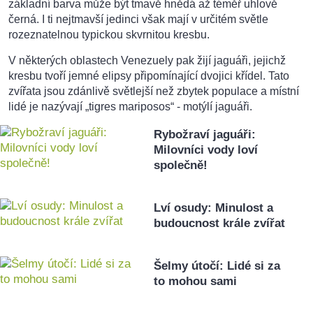
základní barva může být tmavě hnědá až téměř uhlově
černá. I ti nejtmavší jedinci však mají v určitém světle
rozeznatelnou typickou skvrnitou kresbu.
V některých oblastech Venezuely pak žijí jaguáři, jejichž
kresbu tvoří jemné elipsy připomínající dvojici křídel. Tato
zvířata jsou zdánlivě světlejší než zbytek populace a místní
lidé je nazývají „tigres mariposos“ - motýlí jaguáři.
Rybožraví jaguáři:
Milovníci vody loví
společně!
Lví osudy: Minulost a
budoucnost krále zvířat
Šelmy útočí: Lidé si za
to mohou sami