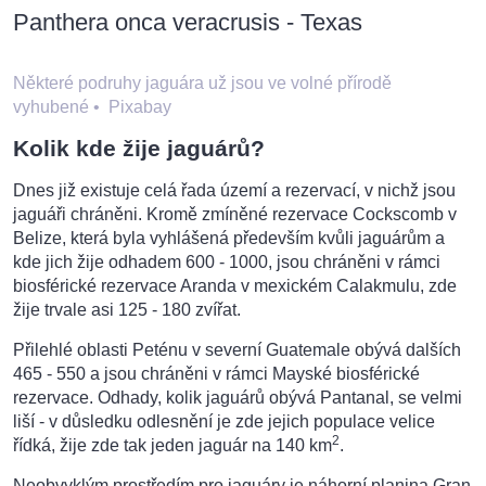
Panthera onca veracrusis - Texas
Některé podruhy jaguára už jsou ve volné přírodě
vyhubené
•
Pixabay
Kolik kde žije jaguárů?
Dnes již existuje celá řada území a rezervací, v nichž jsou
jaguáři chráněni. Kromě zmíněné rezervace Cockscomb v
Belize, která byla vyhlášená především kvůli jaguárům a
kde jich žije odhadem 600 - 1000, jsou chráněni v rámci
biosférické rezervace Aranda v mexickém Calakmulu, zde
žije trvale asi 125 - 180 zvířat.
Přilehlé oblasti Peténu v severní Guatemale obývá dalších
465 - 550 a jsou chráněni v rámci Mayské biosférické
rezervace. Odhady, kolik jaguárů obývá Pantanal, se velmi
liší - v důsledku odlesnění je zde jejich populace velice
2
řídká, žije zde tak jeden jaguár na 140 km
.
Neobvyklým prostředím pro jaguáry je náhorní planina Gran