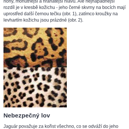
nohy, mohutnější a hranatější hlavu. Ale nejnápadnější
rozdíl je v kresbě kožichu - jeho černé skvrny na bocích mají
uprostřed další černou tečku (obr. 1), zatímco kroužky na
levhartím kožichu jsou prázdné (obr. 2).
Nebezpečný lov
Jaguár považuje za kořist všechno, co se odváží do jeho