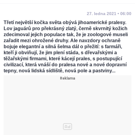
27. ledna 2021 • 06:00
Třetí největší kočka světa obývá jihoamerické pralesy.
Lov jaguárů pro překrásný zlatý, černě skvrnitý kožich
zdecimoval jejich populace tak, že je zoologové museli
zařadit mezi ohrožené druhy. Ale navzdory ochraně
bojuje elegantní a silná šelma dál o přežití: s farmáři,
kteří ji obviňují, že jim plení stáda, s dřevařskými a
těžařskými firmami, které kácejí prales, s postupující
civilizací, která vnáší do pralesa nové a nové dopravní
tepny, nová lidská sídliště, nová pole a pastviny...