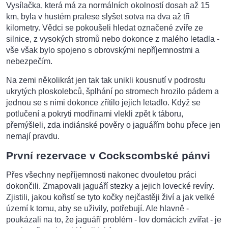
Vysílačka, která má za normálních okolností dosah až 15
km, byla v hustém pralese slyšet sotva na dva až tři
kilometry. Vědci se pokoušeli hledat označené zvíře ze
silnice, z vysokých stromů nebo dokonce z malého letadla -
vše však bylo spojeno s obrovskými nepříjemnostmi a
nebezpečím.
Na zemi několikrát jen tak tak unikli kousnutí v podrostu
ukrytých ploskolebců, šplhání po stromech hrozilo pádem a
jednou se s nimi dokonce zřítilo jejich letadlo. Když se
potlučení a pokryti modřinami vlekli zpět k táboru,
přemýšleli, zda indiánské pověry o jaguářím bohu přece jen
nemají pravdu.
První rezervace v Cockscombské pánvi
Přes všechny nepříjemnosti nakonec dvouletou práci
dokončili. Zmapovali jaguáří stezky a jejich lovecké revíry.
Zjistili, jakou kořistí se tyto kočky nejčastěji živí a jak velké
území k tomu, aby se uživily, potřebují. Ale hlavně -
poukázali na to, že jaguáří problém - lov domácích zvířat - je