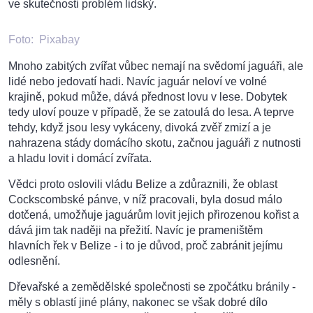
ve skutečnosti problém lidský.
Foto:
Pixabay
Mnoho zabitých zvířat vůbec nemají na svědomí jaguáři, ale
lidé nebo jedovatí hadi. Navíc jaguár neloví ve volné
krajině, pokud může, dává přednost lovu v lese. Dobytek
tedy uloví pouze v případě, že se zatoulá do lesa. A teprve
tehdy, když jsou lesy vykáceny, divoká zvěř zmizí a je
nahrazena stády domácího skotu, začnou jaguáři z nutnosti
a hladu lovit i domácí zvířata.
Vědci proto oslovili vládu Belize a zdůraznili, že oblast
Cockscombské pánve, v níž pracovali, byla dosud málo
dotčená, umožňuje jaguárům lovit jejich přirozenou kořist a
dává jim tak naději na přežití. Navíc je prameništěm
hlavních řek v Belize - i to je důvod, proč zabránit jejímu
odlesnění.
Dřevařské a zemědělské společnosti se zpočátku bránily -
měly s oblastí jiné plány, nakonec se však dobré dílo