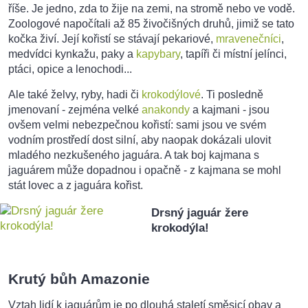
říše. Je jedno, zda to žije na zemi, na stromě nebo ve vodě.
Zoologové napočítali až 85 živočišných druhů, jimiž se tato
kočka živí. Její kořistí se stávají pekariové,
mravenečníci
,
medvídci kynkažu, paky a
kapybary
, tapíři či místní jelínci,
ptáci, opice a lenochodi...
Ale také želvy, ryby, hadi či
krokodýlové
. Ti posledně
jmenovaní - zejména velké
anakondy
a kajmani - jsou
ovšem velmi nebezpečnou kořistí: sami jsou ve svém
vodním prostředí dost silní, aby naopak dokázali ulovit
mladého nezkušeného jaguára. A tak boj kajmana s
jaguárem může dopadnou i opačně - z kajmana se mohl
stát lovec a z jaguára kořist.
Drsný jaguár žere
krokodýla!
Krutý bůh Amazonie
Vztah lidí k jaguárům je po dlouhá staletí směsicí obav a