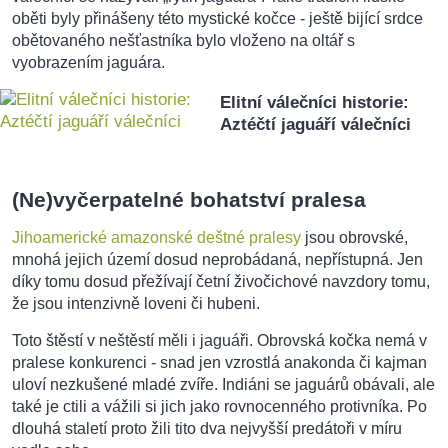
oběti byly přinášeny této mystické kočce - ještě bijící srdce
obětovaného nešťastníka bylo vloženo na oltář s
vyobrazením jaguára.
Elitní válečníci historie:
Aztéčtí jaguáří válečníci
(Ne)vyčerpatelné bohatství pralesa
Jihoamerické amazonské deštné pralesy
jsou obrovské,
mnohá jejich území dosud neprobádaná, nepřístupná. Jen
díky tomu dosud přežívají četní živočichové navzdory tomu,
že jsou intenzivně loveni či hubeni.
Toto štěstí v neštěstí měli i jaguáři. Obrovská kočka nemá v
pralese konkurenci - snad jen vzrostlá anakonda či kajman
uloví nezkušené mladé zvíře. Indiáni se jaguárů obávali, ale
také je ctili a vážili si jich jako rovnocenného protivníka. Po
dlouhá staletí proto žili tito dva nejvyšší predátoři v míru