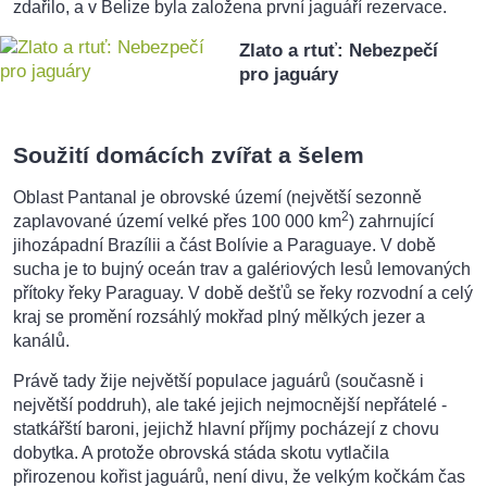
zdařilo, a v Belize byla založena první jaguáří rezervace.
Zlato a rtuť: Nebezpečí
pro jaguáry
Soužití domácích zvířat a šelem
Oblast Pantanal je obrovské území (největší sezonně
2
zaplavované území velké přes 100 000 km
) zahrnující
jihozápadní Brazílii a část Bolívie a Paraguaye. V době
sucha je to bujný oceán trav a galériových lesů lemovaných
přítoky řeky Paraguay. V době dešťů se řeky rozvodní a celý
kraj se promění rozsáhlý mokřad plný mělkých jezer a
kanálů.
Právě tady žije největší populace jaguárů (současně i
největší poddruh), ale také jejich nejmocnější nepřátelé -
statkářští baroni, jejichž hlavní příjmy pocházejí z chovu
dobytka. A protože obrovská stáda skotu vytlačila
přirozenou kořist jaguárů, není divu, že velkým kočkám čas