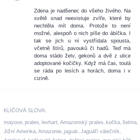
Zdena je nadšenec do všeho živého. Na
světě snad neexistuje zvíře, které by
nechtěla mít doma. Protože to není
možné, alespoň o nich píše do ábíčka. I
tak se jich u ní vystřídala spousta,
včetně štírů, pavouků či hadů. Teď má
doma stádo želv, gekonů a dvě z ulice
adoptované kočičky. Když má čas, toulá
se ráda po lesích a horách, doma i v
cizině.
KLÍČOVÁ SLOVA:
mayove
prales
levhart
Amazonský prales
kočka
šelma
,
,
,
,
,
,
Jižní Amerika
Amazonie
jaguár
Jaguáří válečník
,
,
,
,