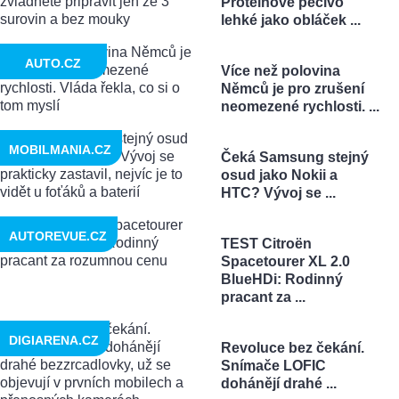
Proteinové pečivo
lehké jako obláček ...
AUTO.CZ
Více než polovina
Němců je pro zrušení
neomezené rychlosti. ...
MOBILMANIA.CZ
Čeká Samsung stejný
osud jako Nokii a
HTC? Vývoj se ...
AUTOREVUE.CZ
TEST Citroën
Spacetourer XL 2.0
BlueHDi: Rodinný
pracant za ...
DIGIARENA.CZ
Revoluce bez čekání.
Snímače LOFIC
dohánějí drahé ...