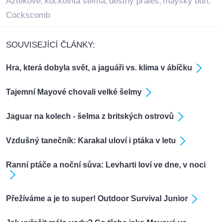
Aztékové
kočkovitá šelma
deštný prales
mayský bůh
,
,
,
,
Cockscomb
SOUVISEJÍCÍ ČLÁNKY:
Hra, která dobyla svět, a jaguáři vs. klima v ábíčku
Tajemní Mayové chovali velké šelmy
Jaguar na kolech - šelma z britských ostrovů
Vzdušný tanečník: Karakal uloví i ptáka v letu
Ranní ptáče a noční sůva: Levharti loví ve dne, v noci
Přežíváme a je to super! Outdoor Survival Junior