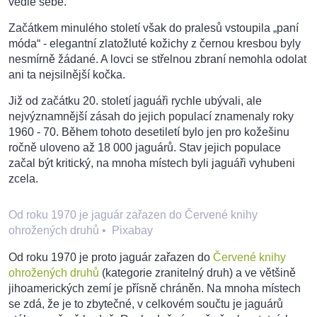
vedle sebe.
Začátkem minulého století však do pralesů vstoupila „paní
móda“ - elegantní zlatožluté kožichy z černou kresbou byly
nesmírně žádané. A lovci se střelnou zbraní nemohla odolat
ani ta nejsilnější kočka.
Již od začátku 20. století jaguáři rychle ubývali, ale
nejvýznamnější zásah do jejich populací znamenaly roky
1960 - 70. Během tohoto desetiletí bylo jen pro kožešinu
ročně uloveno až 18 000 jaguárů. Stav jejich populace
začal být kritický, na mnoha místech byli jaguáři vyhubeni
zcela.
Od roku 1970 je jaguár zařazen do Červené knihy
ohrožených druhů
•
Pixabay
Od roku 1970 je proto jaguár zařazen do
Červené knihy
ohrožených druhů
(kategorie zranitelný druh) a ve většině
jihoamerických zemí je přísně chráněn. Na mnoha místech
se zdá, že je to zbytečné, v celkovém součtu je jaguárů