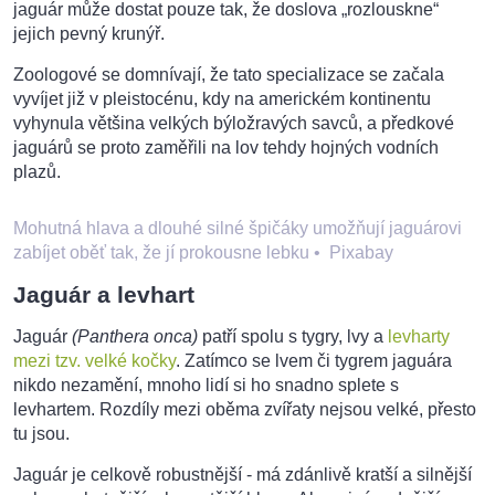
jaguár může dostat pouze tak, že doslova „rozlouskne“
jejich pevný krunýř.
Zoologové se domnívají, že tato specializace se začala
vyvíjet již v pleistocénu, kdy na americkém kontinentu
vyhynula většina velkých býložravých savců, a předkové
jaguárů se proto zaměřili na lov tehdy hojných vodních
plazů.
Mohutná hlava a dlouhé silné špičáky umožňují jaguárovi
zabíjet oběť tak, že jí prokousne lebku
•
Pixabay
Jaguár a levhart
Jaguár
(Panthera onca)
patří spolu s tygry, lvy a
levharty
mezi tzv. velké kočky
. Zatímco se lvem či tygrem jaguára
nikdo nezamění, mnoho lidí si ho snadno splete s
levhartem. Rozdíly mezi oběma zvířaty nejsou velké, přesto
tu jsou.
Jaguár je celkově robustnější - má zdánlivě kratší a silnější