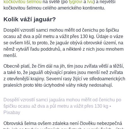
kočkovitou šelmou
na světě (po
tygrovi
a
lvu
) a největší
kočkovitou šelmou celého amerického kontinentu.
Kolik váží jaguár?
Dospělí vzrostlí samci mohou měřit od čenichu po špičku
ocasu až dva a půl metru a vážit přes 130 kg. Údaje o váze
se ovšem liší, to proto, že jaguár obývá obrovské území, na
němž vytváří řadu poddruhů, a některé z nich jsou mnohem
menší.
Obecně platí, že čím dál na jih, tím jsou zvířata větší a těžší,
a také to, že jaguáři obývající prales jsou menší než zvířata
z otevřenější krajiny. Severní rasy žijící ve středoamerických
pralesích proto této úctyhodné váhy nikdy nedosahují.
Dospělí vzrostlí samci jaguára mohou měřit od čenichu po
špičku ocasu až dva a půl metru a vážit přes 130 kg
•
Pixabay
Obrovská šelma ovšem zdaleka není člověku nebezpečná