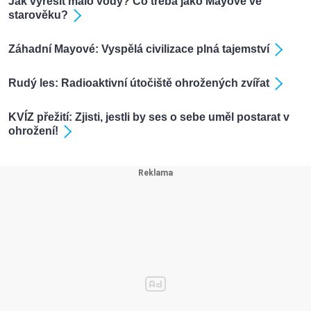
Jak vyřešit málo vody? Co třeba jako Mayové ve
starověku?
Záhadní Mayové: Vyspělá civilizace plná tajemství
Rudý les: Radioaktivní útočiště ohrožených zvířat
KVÍZ přežití: Zjisti, jestli by ses o sebe uměl postarat v
ohrožení!